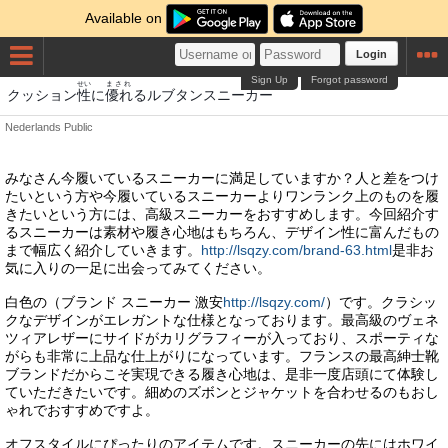
Available on
Login
Sign Up
Forgot password
せい
まされ
クッション
性
に
優れ
るルブタンスニーカー
Nederlands
Public
みなさん今履いているスニーカーに満足していますか？人と差をつけ
たいという方や今履いているスニーカーよりワンランク上のものを履
きたいという方には、高級スニーカーをおすすめします。今回紹介す
るスニーカーは素材や履き心地はもちろん、デザイン性に富んだもの
まで幅広く紹介していきます。
http://lsqzy.com/brand-63.html
是非お
気に入りの一足に出会ってみてください。
白色の（ブランド スニーカー 激安
http://lsqzy.com/
）です。クラシッ
クなデザインがエレガントな仕様となっております。最高級のヴェネ
ツィアレザーにサイドがカリグラフィーが入っており、スポーティな
がらも非常に上品な仕上がりになっています。フランスの最高紳士靴
ブランドだからこそ実現できる履き心地は、是非一度店頭にて体験し
ていただきたいです。細めのズボンとジャケットを合わせるのもおし
ゃれでおすすめですよ。
オフスタイルにぴったりのアイテムです。スニーカーの先にはホワイ