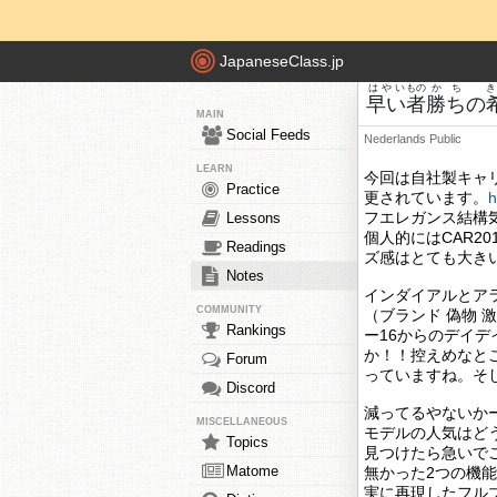
JapaneseClass.jp
はやい
もの
かち
き
早い
者
勝ち
の
MAIN
Social Feeds
Nederlands
Public
LEARN
今回は自社製キャリ
Practice
更されています。
h
フエレガンス結構
Lessons
個人的にはCAR20
Readings
ズ感はとても大き
Notes
インダイアルとア
COMMUNITY
（ブランド 偽物 激
Rankings
ー16からのデイ
か！！控えめなと
Forum
っていますね。そし
Discord
減ってるやないか
MISCELLANEOUS
モデルの人気はどう
Topics
見つけたら急いで
Matome
無かった2つの機
実に再現したフル