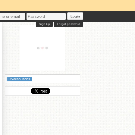
Login
Sign Up
Forgot password
0 vocabularies