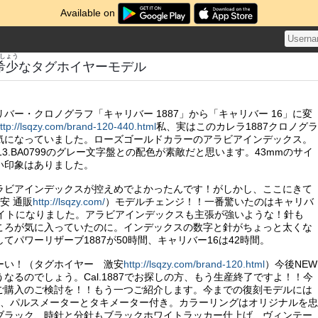
Available on
しょう
希少
なタグホイヤーモデル
バー・クロノグラフ「キャリバー 1887」から「キャリバー 16」に変
ttp://lsqzy.com/brand-120-440.html
私、実はこのカレラ1887クロノグラ
気になっていました。ローズゴールドカラーのアラビアインデックス。
13.BA0799のグレー文字盤との配色が素敵だと思います。43mmのサイ
い印象はありました。
ラビアインデックスが控えめでよかったんです！がしかし、ここにきて
安 通販
http://lsqzy.com/
）モデルチェンジ！！一番驚いたのはキャリバ
デイトになりました。アラビアインデックスも主張が強いような！針も
ころが気に入っていたのに。インデックスの数字と針がちょっと太くな
てパワーリザーブ1887が50時間、キャリバー16は42時間。
ーい！（タグホイヤー 激安
http://lsqzy.com/brand-120.html
）今後NEW
なるのでしょう。Cal.1887でお探しの方、もう生産終了ですよ！！今
ご購入のご検討を！！もう一つご紹介します。今までの復刻モデルには
能、パルスメーターとタキメーター付き。カラーリングはオリジナルを忠
ブラック、時針と分針もブラックホワイトラッカー仕上げ、ヴィンテー