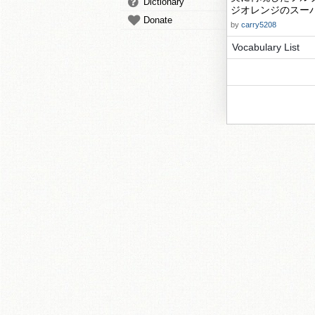
Dictionary
ジオレンジのスー
Donate
by
carry5208
Vocabulary List