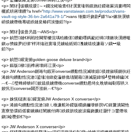
<p> 鐜嬭彶鑵宠俯converse鐞冮瀷</p>
<p> 闉犲┃绂曠殑瑗～+鐗涗粩瑜查€犲瀷寰堟韩鏌旓紝鍐嶉厤涓婁竴闆
欐贰钘嶈壊鐨?a href="
http://www.vanstaiwan.com.tw/product/vans-
vault-og-style-36-bn-2a641a79-1/
">vans 缍撳吀娆剧┛鎼?/a>鏉块瀷锛
岄倓鐪熸槸骞磋紩鏈夋椿鍔涘憿銆?/p>
<p> 闉犲┃绂曡叧韪￢ANS</p>
<p> 鍞愬鏈€杩戦牷闋荤櫦浣堣秴鏅傞鐨勮嚜鎷嶏紝绱壊鏉块瀷鑸嘥
鎭ゅ懠鎳夛紝绨″柈涔熻兘寰堟児鐪硷紙韬潗鐪熺殑濂藉ソ鍝︼級
銆?/p>
<p> 鍞愬鑵宠俯golden goose deluxe brand</p>
<p> 鏂版棣崱榫嶈壊鐞冮瀷</p>
<p> JW Anderson鍘诲勾鍜宑onverse鐨勫悎浣滅啽娼倓娌掓暎鍘伙紝
浠婂勾鐨勫悎浣滄鍙堟洕鍏夌灜锛佹瓙闄藉濞滅巼鍏堢┛璧蜂締鐬€
︹€﹁璧蜂締锛屽姣旈倓鐪熸槸converse鐨勯惖绮夊晩锛屾劅瑕哄ス
姣忛洐converse閮芥湁鈥︹€?/p>
<p> 姝愰櫧濞滃鑵宠俯JW Anderson X converse</p>
<p> 浠婂勾鐨勫悎浣滄鍏ㄦ槸濂舵补鍐版穱娣嬭壊锛孭VC鍏夐潰閫忚
憲寮垫彋銆傜窗鐪嬶紝闉嬪付鏄紩鏌旂殑姣涙瘺娆撅紝灏忓コ鐢熸埃
鎭崄瓒炽€?/p>
<p> JW Anderson X converse</p>