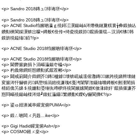
<p> Sandro 2018鏄ュ绯诲垪</p>
<p> Sandro 2018鏄ュ绯诲垪</p>
<p> ACNE Studio绉嬪啲瀛ｇ殑鐞冮瀷鍚屾ǎ涔熸槸鏈夐粸寰╁彜鍛抽亾
鐨勬梾閬婇瀷锛岀矇+鐏般€佺传+绮夌殑鏌斿鑹插僵绲︿汉涓€绋韩
鏌旂殑鎰熻銆?/p>
<p> ACNE Studio 2018绉嬪啲绯诲垪</p>
<p> ACNE Studio 2018绉嬪啲绯诲垪</p>
<p> 閫欎簺娆捐卜涓嶇灜鍚冭櫑</p>
<p> 杓曟煍鐧炬惌鐨勬贰鑹茬郴</p>
<p> 閮戒箣閮介粦鐧芥鏄櫨鎼壊锛屼絾濡傛灉鏄鏉跨殑娣辫壊鏈
変簺涔忓懗锛岃鎷嶅牬涓婄殑濂瑰€戞洿闈掔潪鑷熻嚐鐏般€侀湩闇捐
棈銆佹竻娣＄殑姗勬瑬缍犱竴椤炵殑閬嬪嫊闉嬨€傚湪鍏奸¨鑹插僵濂芥
惌閰嶇殑鍚屾檪涔熺┛鍑虹灜鑷繁鐨勫€嬫€у懗閬撱€?/p>
<p> 鍙ゅ姏濞滅串鑵宠俯PUMA</p>
<p> 鍛ㄥ啲闆ㄨ叧韪﹏ike</p>
<p> Gigi Hadid鑵宠俯Ash</p>
<p> COSMO鎺ㄨ枽</p>