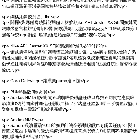
<p> 鏋楀厑鍏掓棭鍓嶅湪ins涓婃洭鍑洪€涜鐓х墖锛岃棈姗樻挒鑹茬殑
Nike鐞冮瀷鍚哥潧鎸囨暩婊垮垎锛屽拰榛冭壊T鎭ゅ緢鎼銆?/p>
<p> 鏋楀厑鍏掕叧韪﹏ike</p>
<p> 閫欏€嬩寒鐪肩殑閰嶈壊鍦ㄦ柊娆綨ike AF1 Jester XX SE閬嬪嫊闉
嬩腑鍐嶅害楂旂従锛岄€欐闉嬪瀷鏄ぇ鍌㈢啛鎮夌殑AF1锛屼絾鎶婃
蹇楁€х殑logo涓嬬Щ閭勬槸澧炲姞鐬笉灏戝€嬫€х殑銆?/p>
<p> Nike AF1 Jester XX SE閬嬪嫊闉?鍞児899鍏?/p>
<p> 濂戒箙涓嶈鐨勫崱鎶藉墰鍓涘嚭閺＄灜PUMA寤ｅ憡澶х墖锛岃叧
涓婄殑灏忛瀷闉嬫槸鏈€澶т寒鐪笺€傛暣楂旀槸姣旇純鏈夐珮绱氭劅鐨
勫ザ娌硅壊锛岄厤涓婇妾宠壊绶為潰铦磋澏绲愯椋撅紝淇忕毊鍙堢櫨
鎼€?/p>
<p> Cara Delevingne鍑洪彙puma寤ｅ憡</p>
<p> PUMA鏂版鏉块瀷</p>
<p> Adidas NMD鏈変竴闄ｅ瓙瓒呯伀鐖嗭紝鍏ㄩ粦妯ｅ紡閫忚憲閰峰
媮鍏掋€備笉閬庝粖骞达紝灏戝コ棰ㄨゲ渚嗭紝鏂版琛ㄧず锛氫汉鍌㈢
従鍦ㄦ槸鍏ㄧ矇灏忓彲鎰涚灜銆?/p>
<p> Adidas NMD</p>
<p> Sandro鏇濆厜鐬?018绉嬪啲绯诲垪鐨勫唬鍛婂ぇ鐗囷紝鍦ㄨ闋
枒閫涚殑妯＄壒骞句箮浜鸿俯涓€闆欐梾閬婇瀷锛岃€屼笖閮芥槸濂跺ザ
鐨勭矇瀚╄壊绯诲摝銆?/p>