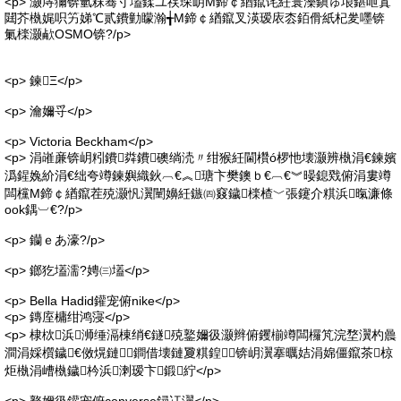
<p> 灏庤獮锛氫粖骞寸壒鍒ユ祦琛岄Μ鍗￠緧鑹诧紝寰濼鎭ゅ埌鍖呭寘
閮芥槸娓呮竻娣℃贰鐨勭矇瀚╅Μ鍗￠緧鑹叉渶瑷庡枩銆傦紙杞夎嚜锛
氭檪灏欳OSMO锛?/p>
<p> 鍊Ξ</p>
<p> 瀹嬭寽</p>
<p> Victoria Beckham</p>
<p> 涓嶉亷锛岄粌鐨粦鐨礇绱涜〃绀猴紝閫欑ó椤忚壊灏辨槸涓€鍊嬪
潙鍟婏紒涓€绌夸竴鍊嬩織鈥︹€︽瑭卞樊鐭ｂ€︹€︾暥鎴戣俯涓婁竴
闆欓Μ鍗￠緧鑹茬殑灏忛瀷闉嬶紝鏃㈣窡鐬檪楂﹀張鑳介粸浜暣濂條
ook鍝︺€?/p>
<p> 钄ｅあ濠?/p>
<p> 鎯犵壒濡?娉㈢壒</p>
<p> Bella Hadid鑵宠俯nike</p>
<p> 鏄庢槦绀鸿寖</p>
<p> 棣栨浜浉缍滆棟绡€鐩殑鐜嬭彶灏辫俯钁椾竴闆欏竼浣堥瀷杓曟
澗涓婇櫍鐬€傚熀鏈鐧借壊鏈夐粸鍠锛岄瀷搴曞姞涓婂僵鑹茶椋
炬槸涓嶆槸鐬枔浜溂瑷卞鍛紵</p>