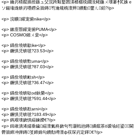
<p> 鑰岃棈鑹插拰鏃ュ父浣跨敤鐜囨渶楂樼殑鐗涗粩鍦ㄨ壊褰╀笂姝ｅ
ソ鍚堟媿锛岃嚜鐒朵篃鏄笉瀹规槗澶辫鐨勫鐢ㄦ銆?/p>
<p> 浣曠鑵宠俯nike</p>
<p> 鏉庢瞾鑵宠俯PUMA</p>
<p> COSMO鎺ㄨ枽</p>
<p> 鍝佺墝锛歂ike</p>
<p> 鐝惧児锛毬?23.53</p>
<p> 鍝佺墝锛歅uma</p>
<p> 鐝惧児锛毬?87.03</p>
<p> 鍝佺墝锛欰sh</p>
<p> 鐝惧児锛毬?36.47</p>
<p> 鍝佺墝锛歍od鈥榮</p>
<p> 鐝惧児锛毬?591.44</p>
<p> 鍝佺墝锛歁arni</p>
<p> 鐝惧児锛毬?183.49</p>
<p> 鎷艰壊娆惧緢鍊嬫€?/p>
<p> 鍓嶉潰浠嬬垂鐬緢澶氭柊娆句笉灏戦兘鏄嫾鑹茶ō瑷堬紝鍙閫
欎篃鍗冲皣鏄笅鍗婂勾鐨勪竴澶ф祦琛岃定鍕€?/p>