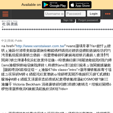
Available on
Login
Sign Up
Forgot password
ほととぎす
とう
えん
杜鵑
唐
嫣
���������������������������������������������������������������
中文(简体)
Public
<a href="
http://www.vanstaiwan.com.tw/
">vans灏堣常搴?/a>姣忓ぉ鐐
哄ぇ瀹跺付渚嗗叏鏂版疆娴佺郴鍒楀柈鍝侊紝鐐烘偍鐨勭敓娲绘坊鍔犳
洿澶氱殑鑹插僵锛岀偤鎮ㄧ殑鐢熸椿鍏呮豢娲诲姏锛岃畵鎮ㄦ瘡澶╀笉
閲嶈锛岀簿褰╃殑浜虹敓寰炵従鍦ㄩ枊濮嬶紝鏁珛闂滄敞鎴戝€戝彴鐏
ans瀹樼恫锛屾垜鍊戝皣鍏ㄦ柊鐨剉ans澶波鍠搧浠ュ強閬嬪嫊璩囪
▕灏囦竴涓€鍛堢従绲﹀ぇ瀹躲€?div class="intro">灏庤獮锛氫粖骞寸壒
鍒ユ祦琛岄Μ鍗￠緧鑹诧紝寰濼鎭ゅ埌鍖呭寘閮芥槸娓呮竻娣℃贰鐨勭
矇瀚╅Μ鍗￠緧鑹叉渶瑷庡枩銆傦紙杞夎嚜锛氭檪灏欳OSMO锛?鍊Ξ
瀹嬭寽 Victoria Beckham 涓嶉亷锛岄粌鐨粦鐨礇绱涜〃绀猴紝閫欑ó
椤忚壊灏辨槸涓€鍊嬪潙鍟婏紒涓€绌?/div>