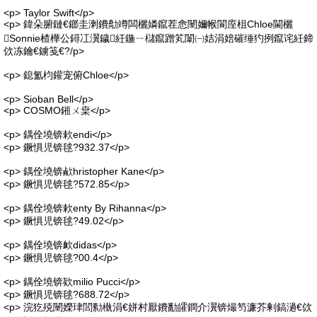
<p> Taylor Swift</p>
<p> 鍏朵腑鏈€鎯圭溂鐨勪竴闆欐嫾鑹茬悆闉嬭帿閬庢柤Chloe閫欐
Sonnie楂樺公鐞冮瀷鐬紝鍦ㄧ櫧鑹蹭笂闈㈠姞涓婄磪缍犳挒鑹诧紝鍗
佽冻鑰€鐪笺€?/p>
<p> 鎴氳枃鑵宠俯Chloe</p>
<p> Sioban Bell</p>
<p> COSMO鎺ㄨ枽</p>
<p> 鍝佺墝锛欶endi</p>
<p> 鐝惧児锛毬?932.37</p>
<p> 鍝佺墝锛欳hristopher Kane</p>
<p> 鐝惧児锛毬?572.85</p>
<p> 鍝佺墝锛欶enty By Rihanna</p>
<p> 鐝惧児锛毬?49.02</p>
<p> 鍝佺墝锛欰didas</p>
<p> 鐝惧児锛毬?00.4</p>
<p> 鍝佺墝锛欵milio Pucci</p>
<p> 鐝惧児锛毬?688.72</p>
<p> 浣犵殑闉嬫珒閭勬槸涓€姘村厭鐨勫皬鐧介瀷锛熶笉濂芥剰鎬濄€佽