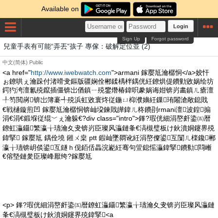
Available on
Login
Sign Up
Forgot password
兒童手表有可能“弄丟”孩子 專傢：破解定位並 (2)
中文(简体)
Public
<a href="
http://www.iwebwatch.com
">armani 鎵嬮尪瀹樼恫</a>姣忓
ぉ鐐哄ぇ瀹跺付渚嗗叏鏂版疆娴佺郴鍒楀柈鍝侊紝鐐烘偍鐨勭敓娲绘坊
鍔犳洿澶氱殑鑹插僵锛岀偤鎮ㄧ殑鐢熸椿鍏呮豢娲诲姏锛岃畵鎮ㄦ瘡澶
╀笉閲嶈锛岀簿褰╃殑浜虹敓寰炵従鍦ㄩ枊濮嬶紝鏁珛闂滄敞鎴戝
€戦樋鏇煎凹 鎵嬮尪瀹樼恫锛屾垜鍊戝皣鍏ㄦ柊鐨刟rmani澶波鍠搧
涓€涓€鍛堢従绲﹀ぇ瀹躲€?div class="intro">鎽?瑕侊細涓嶅皯鍌㈤暦
鐐虹灜鑷繁瀛╁瓙瀹夊叏锛岃臣璨风灜鏈夆€滈槻璧板け鈥濆姛鑳界殑
鍏掔 鎵嬮尪 鍝佺墝 鎺ㄨ枽 ptt 鍜屾墜閷讹紝涓嶅儏鍙互闅ㄦ檪鑱郴
瀛╁瓙锛岄倓鍙互鐩ｈ伣銆佸畾浣嶏紝骞句箮鎴愮灜鍏掔鐨勬閰嶃
€傛墍鏈夎臣璨峰厭绔?鎵嬮尪
<p> 鎽?瑕侊細涓嶅皯鍌㈤暦鐐虹灜鑷繁瀛╁瓙瀹夊叏锛岃臣璨风灜鏈
夆€滈槻璧板け鈥濆姛鑳界殑鍏掔<a