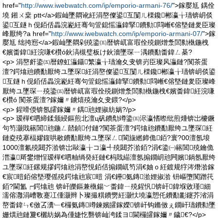
href="
http://www.iwebwatch.com/ip/emporio-armani-76/
">鎵嬮尪 鍝佺
墝 鎺ㄨ枽 ptt</a>鍜屾墜閷讹紝涓嶅儏鍙互闅ㄦ檪鑱郴瀛╁瓙锛岄倓
鍙互鐩ｈ伣銆佸畾浣嶏紝骞句箮鎴愮灜鍏掔鐨勬閰嶃€傛墍鏈夎臣璨
峰厭绔?a href="
http://www.iwebwatch.com/ip/emporio-armani-07/
">鎵
嬮尪 绌挎惌</a>鍜屾墜閷剁殑鍌㈤暦锛屼富瑕佺殑鍘熷洜閭勬槸鍦栧
€嬪畨鍏紝浣嗛€欑ó鈥滈槻璧板け鈥濇墜琛ㄧ湡鐨勫畨鍏ㄥ棊?
<p> 涓嶅皯鍌㈤暦鐐虹灜鑷繁瀛╁瓙瀹夊叏锛岃臣璨风灜鏈?闃茶蛋
澶?鍔熻兘鐨勫厭绔ユ墜琛紝涓嶅儏鍙互闅ㄦ檪鑱郴瀛╁瓙锛岄倓鍙
互鐩ｈ伣銆佸畾浣嶏紝骞句箮鎴愮灜鍏掔鐨勬閰嶃€傛墍鏈夎臣璨峰
厭绔ユ墜琛ㄧ殑鍌㈤暦锛屼富瑕佺殑鍘熷洜閭勬槸鍦栧€嬪畨鍏紝浣嗛
€欑ó 闃茶蛋澶?鎵嬭〃鐪熺殑瀹夊叏鍡?</p>
<p> 鍟嗗偄锛氬皬鎵嬭〃鍝兘娌掓紡娲?/p>
<p> 瑷樿€呬締鍒颁綅鏂煎北澶ц矾鐨勪竴鍌㈤浕瀛愭暩纰煎煄锛岀櫦鐝
句笉灏戝簵閶兘鍦ㄥ嚭鍞付鏈?闃茶蛋澶?鍔熻兘鐨勫厭绔ユ墜琛紝
鏈夌殑搴楅嫪鍑哄敭鐨勫厭绔ユ墜琛ㄥ閬旇繎鍗佹銆?寰?00澶氬埌
1000澶氱殑閮芥湁锛岀敺瀛╁コ瀛╃殑閮芥湁銆?涓€鍌㈠簵閶殑鑰佹
澘瀛厛鐢熷悜瑷樿€呬粙绱癸紝鏈€杩戝緢澶氬搧鐗岄兘闁嬪鍋氬厭绔
ユ墜琛紝鏍规摎鍔熻兘涓嶅悓銆佸搧鐗屼笉涓€妯ｏ紝鍍规牸涔熸湁鎵
€宸暟銆傛墍璎傜殑鍔熻兘宸暟 涓€鑸氨鏄湁娌掓湁 钘嶇墮闃蹭笩
銆?閫氳┍鍔熻兘 锛屽皪鏂兼槸鍚﹀畨鍏ㄧ殑鍟忛锛屽鍏堢敓瑾細
濡傛灉涓嶆斁蹇冮偅灏辫卜璨撮粸鐨勶紝灏忕墝瀛愬仛鐨勫彲鑳芥渻涓
嶅畨鍏ㄣ€傚叾瀵﹂€欏氨鏄竴鍊嬪皬鎵嬫锛屽钩鏅傚ぇ鐗屽瓙鐨勬墜
姗熼兘鏈夐€欐紡娲為偅婕忔礊锛屾洿鍒ヨ閫欏皬鎵嬭〃鐬€?</p>