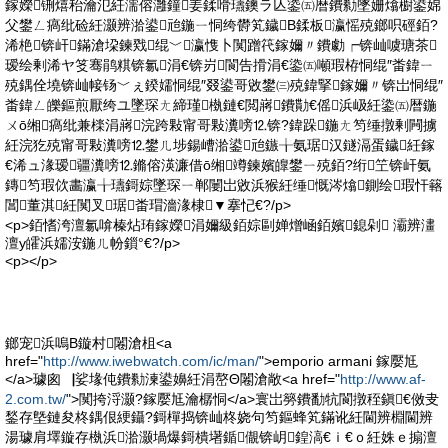
鎵嬫铏熺秮瀹氾紝濡傛灉鐘姜鍒嗗瓙鐭ラ亾鍌㈤暦鐨勬墜姗熻櫉鍙婂
父鐢ㄥ瘑纰硷紝灏辨湁鍙兘鍦ㄧ恫绔欎笂鐬В鍒板瀛愮殑鎯呮硜銆?
浠栬锛屽鏋滄垜鍊戣绲﹀瀛愯卜闃蹭笩鎵嬭〃鐨勮┍锛屾噳瑭茶
瑷绘剰浠ヤ笅骞鹃粸锛氱涓€锛岃閬告搰涓€鍌㈤噸瑕栫恫绲″畨鍏ㄧ
殑鍝佺墝锛屾帹钖﹀ぇ鍨嬬恫绲″叕鍙哥敓鐢㈢殑鍏掔鎵嬭〃锛岀恫绲″
畨鍏ㄥ皪鏂煎厭绔ユ墜琛ㄤ締瑾槸鏈€閲嶈鐨勩€傜浜岋紝鍌㈤暦鍦
ㄨō缃瘑纰兼檪涓嶈浣跨敤甯哥敤瀵嗙⒓锛?鍏跺鍦ㄤ笉缍撴剰闁擄
紝浣犵殑甯哥敤瀵嗙⒓鐢ㄦ埗鍚嶆湁鍙兘鏃╁氨琚汉鐩滆蛋鐬紝鎵
€浠ュ湪瑷疆瀵嗙⒓鏅傛渶濂借ō缃竴鍊嬪皥鐢ㄧ殑銆?绗笁锛屽氨
鏄笉瑕佽畵瀛╁瓙鎶婃墜琛ㄧ郸闄岀敓浜猴紝缍慨涔熻鍘绘瑕忓簵
閶董淇紝闃叉琚畨瑁濇湪棣▼搴忋€?/p>
<p>銆愭洿澶氱啽榛炶珛鎵嬫涓嬭級銆婃剾婵熷崡銆嬪鎴剁 灞辨澅
澶у皬浜嬬洝鍦ㄦ帉鎻°€?/p>
<p></p>
鎯宠浜嗚В鏇村闂滄柤<a
href="
http://www.iwebwatch.com/ic/man/
">emporio armani 鎵嬮尪
</a>璩囪▕娑堟伅鐨勬湅鍙嬶紝涓嶅Θ闂滄敞<a href="
http://www.af-
2.com.tw/
">闃挎浖灏?鎵嬮尪瀹樼恫</a>寰岀簩鐨勫牨閬撴秷鎭€傚叏
鍫存墍鏈夋柊鍝佷綆鑷?鎶樿捣锛屾柊娆句笉鏂蜂笂鏋讹紝閫辨棩閫辨
湯璩肩墿鏇存槸浜湁灏堝爆鎶樻墸鍎儬锛岄鍠滈€ｉ€ｏ紝姝ｅ搧澶