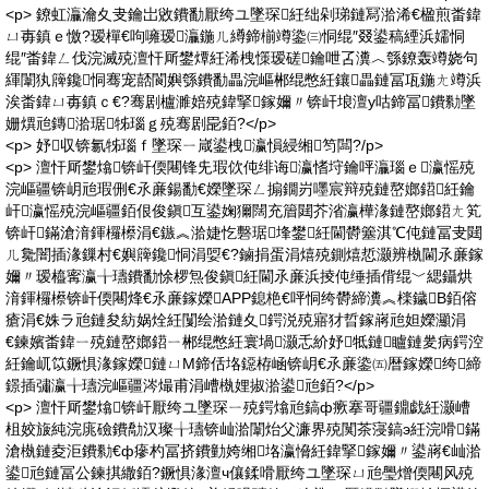
<p> 鐐虹灜瀹夊叏鑰岀敓鐨勫厭绔ユ墜琛紝绌剁珶鏈冩湁浠€楹煎畨鍏
ㄩ毐鎮ｅ憿?瑷樿€呴噰瑷灜鍦ㄦ繜鍗椾竴鍌㈢恫绲″叕鍙稿緸浜嬬恫
绲″畨鍏ㄥ伐浣滅殑澶忓厛鐢燂紝浠栧憡瑷磋鑰呭叾瀵︿綔鐐轰竴娆句
緷闈犱簰鑱恫骞宠嚭閬嬩綔鐨勫畾浣嶇郴绲憋紝鑲畾鏈冨瓨鍦ㄤ竴浜
涘畨鍏ㄩ毐鎮ｃ€?骞剧櫨濉婄殑鍏掔鎵嬭〃锛屽埌澶у咕鍗冨鐨勬墜
姗熼兘鏄湁琚牬瑙ｇ殑骞剧巼銆?</p>
<p> 妤収锛氱牬瑙ｆ墜琛ㄧ嵅鍙栧瀛愪綅缃笉闆?/p>
<p> 澶忓厛鐢熻锛屽偄闀锋兂瑕佽伅绯诲瀛愭垨鑰呯灜瑙ｅ瀛愮殑
浣嶇疆锛岄兘瑕侀€氶亷鍚勫€嬫墜琛ㄥ搧鐗岃嚜宸辩殑鏈嶅嫏鍣紝鑰
屽瀛愮殑浣嶇疆銆佷俊鎭互鍙婅獮闊充篃閮芥渻瀛樺湪鏈嶅嫏鍣ㄤ笂
锛屽鏋滄湇鍕欏櫒涓€鏃︽湁婕忔礊琚埄鐢紝閫欎簺淇℃伅鏈冨叏閮
ㄦ毚闇插湪鏁村€嬩簰鑱恫涓娿€?鏀捐蛋涓熺殑鍘熺悊灏辨槸閫氶亷鎵
嬭〃瑷橀寗瀛╁瓙鐨勫悇椤炰俊鎭紝閫氶亷浜掕伅缍插偝绲﹀緦鑷烘
湇鍕欏櫒锛屽偄闀烽€氶亷鎵嬫APP鎴栬€呯恫绔欎締瀵︽檪鐬В銆傛
瘡涓€姝ラ兘鏈夋紡娲烇紝闅绘湁鏈夊鍔涚殑寤犲晢鎵嶈兘妲嬫灦涓
€鍊嬪畨鍏ㄧ殑鏈嶅嫏鍣ㄧ郴绲憋紝寰堝灏忎紒妤牴鏈矑鏈夎病鍔涳
紝鑰屼笖鐝惧湪鎵嬫鏈ㄩΜ鍗佸垎鐚栫崡锛岄€氶亷鍌㈤暦鎵嬫绔締
鐛插彇瀛╁瓙浣嶇疆涔熶甫涓嶆槸娌掓湁鍙兘銆?</p>
<p> 澶忓厛鐢熻锛屽厭绔ユ墜琛ㄧ殑鍔熻兘鎬ф瘚搴哥疆鐤戯紝灏嶆
柤姣旇純浣庣礆鐨勪汉璨╁瓙锛屾湁闈炲父濂界殑闃茶寖鎬э紝浣嗗鏋
滄槸鏈夌洰鐨勬€ф瘮杓冨挤鐨勭姱缃垎瀛愶紝鍏掔鎵嬭〃鍙嶈€屾湁
鍙兘鏈冨公鍊掑繖銆?鐝惧湪澶ч儴鍒嗗厭绔ユ墜琛ㄩ兘璺熷偄闀风殑