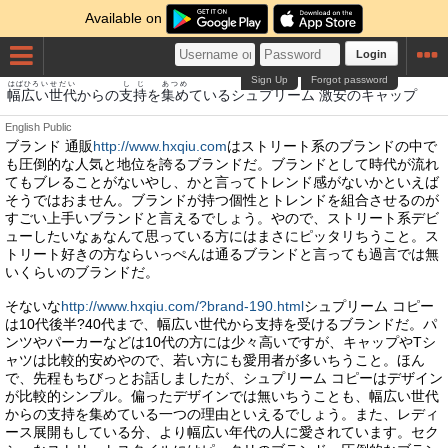
Available on
Login
Sign Up
Forgot password
はばひろい
せだい
しじ
あつめ
げきやす
幅広い
世代
からの
支持
を
集め
ているシュプリーム
激安
のキャップ
English
Public
ブランド 通販
http://www.hxqiu.com
はストリート系のブランドの中で
も圧倒的な人気と地位を誇るブランドだ。ブランドとして時代が流れ
てもブレることがないやし、かと言ってトレンド感がないかといえば
そうではおません。ブランドが持つ個性とトレンドを組合させるのが
すごい上手いブランドと言えるでしょう。やので、ストリート系デビ
ューしたいなぁなんて思っている方にはまさにピッタリちうこと。ス
トリート好きの方ならいっぺんは通るブランドと言っても過言では無
いくらいのブランドだ。
そないな
http://www.hxqiu.com/?brand-190.html
シュプリーム コピー
は10代後半?40代まで、幅広い世代から支持を受けるブランドだ。パ
ンツやパーカーなどは10代の方には少々高いですが、キャップやTシ
ャツは比較的安めやので、若い方にも愛用者が多いちうこと。ほん
で、先程もちびっとお話しましたが、シュプリーム コピーはデザイン
が比較的シンプル。偏ったデザインでは無いちうことも、幅広い世代
からの支持を集めている一つの理由といえるでしょう。また、レディ
ース展開もしている分、より幅広い年代の人に愛されています。セク