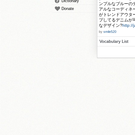
Dictionary
ンプルなブルーの
Donate
アルなコーディネー
がトレンドアウタ
プしてるデニムが
なデザイン?
http:/
by
smile520
Vocabulary List