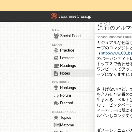
JapaneseClass.jp
りゅうこう
流行
のアルマ
MAIN
Social Feeds
Bahasa Indonesia
Public
カジュアルな色落
LEARN
ーブのロングジレ
Practice
（
http://www.001b
Lessons
のバーガンディト
トップスで合わせ
Readings
ワンピースでアッ
Notes
ップになりますね
COMMUNITY
Rankings
さりげないけど、
を合わせた定番の
Forum
生まれる。ベルト
Discord
なし！ピンクベー
ィーカラーは肌に
MISCELLANEOUS
ルゾンもロング丈
Topics
Matome
ダメージデニムが