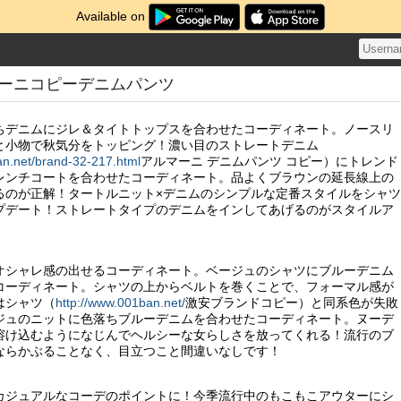
Available on
ーニコピーデニムパンツ
ちデニムにジレ＆タイトトップスを合わせたコーディネート。ノースリ
と小物で秋気分をトッピング！濃い目のストレートデニム
an.net/brand-32-217.html
アルマーニ デニムパンツ コピー）にトレンド
レンチコートを合わせたコーディネート。品よくブラウンの延長線上の
るのが正解！タートルニット×デニムのシンプルな定番スタイルをシャツ
プデート！ストレートタイプのデニムをインしてあげるのがスタイルア
！
オシャレ感の出せるコーディネート。ベージュのシャツにブルーデニム
コーディネート。シャツの上からベルトを巻くことで、フォーマル感が
はシャツ（
http://www.001ban.net/
激安ブランドコピー）と同系色が失敗
ジュのニットに色落ちブルーデニムを合わせたコーディネート。ヌーデ
溶け込むようになじんでヘルシーな女らしさを放ってくれる！流行のブ
ならかぶることなく、目立つこと間違いなしです！
カジュアルなコーデのポイントに！今季流行中のもこもこアウターにシ