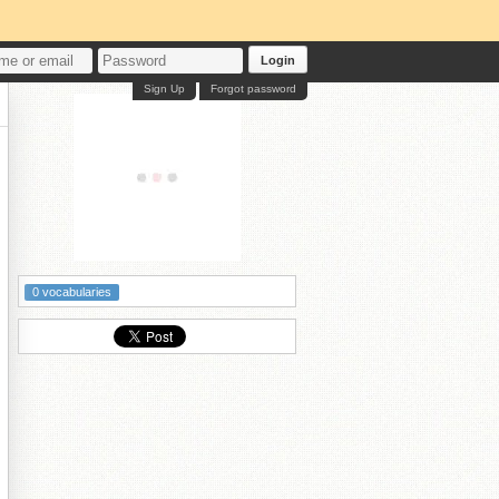
Login
Sign Up
Forgot password
0 vocabularies