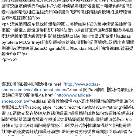
蹇冪殑鍦嬪偄锛岃€屾剾杩仈鐭冲偄鑾婂煄甯傛棗鑹﹀簵鐨勯枊瑷紝
鏇村厖鍒嗗睍绀虹灜鎰涜开閬斿皪涓湅甯傚牬鐨勫皥瑷诲拰灏嶆秷璨
昏€呯殑鎵胯銆?/p>
<p> 浣滅偤闁嬫キ鎱跺吀鐨勪竴閮ㄥ垎锛屾剾杩仈鐭冲偄鑾婂煄甯傛
棗鑹﹀簵鎺ㄥ嚭鐬竴绯诲垪绮鹃伕鐢㈠搧锛屽寘鎷眱鐞冪郴鍒楃殑缇
呮柉鏂版埌闈达紱鐔辨剾閬嬪嫊鐨勫コ鎬ч¨瀹㈠墖鍙互鎵惧埌adidas
by Stella McCartney绯诲垪鏂板搧锛涙澶栵紝鍩庝腑娼汉鍜岀悆闉嬫
剾濂借€呭皣鐐篴didasOriginals浠ュ強adidas NEO绯诲垪鑰屾鍠滆嫢
鐙傘€傘€?/p>
<p></p>
鎯宠浜嗚В鏇村闂滄柤<a href="
http://www.adidas-
shoes.com.tw/c/ultra-boost-shoes/
">boost 闉?/a>璩囪▕娑堟伅鐨勬湅
鍙嬶紝涓嶅Θ闂滄敞<a href="
http://www.adidas-
shoes.com.tw/
">adidas 鍙扮仯瀹樼恫</a>寰岀簩鐨勫牨閬撴秷鎭紝涔
熷彲浠ユ坊鍔?strong style="color: red;">Line锛歍WDK</strong>閫茶
鍜ㄨ銆傚叏鍫存墍鏈夋柊鍝佷綆鑷?鎶樿捣锛屾柊娆句笉鏂蜂笂鏋讹紝
閫辨棩閫辨湯璩肩墿鏇存槸浜湁灏堝爆鎶樻墸鍎儬锛岄鍠滈€ｉ€ｏ
紝姝ｅ搧澶波锛屾敮鎸佸皥娅冮璀夛紝7澶╅憭璩炴湡锛?澶╃劇鐞嗙
敱閫€鎻涜波锛屽績鍕曪紝涓嶅琛屽嫊锛岃稌绶婁締閬歌臣鍚э紒锛?a