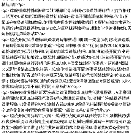
楂旈銆?/p>
<p> 鐣舵櫄鏁村牬鍎€寮忕敱闋楀叿涓湅鐗硅壊鐨勯啋鐛呰〃婕斿拰鍒
ュ嚭蹇冭鐨勬彮骞曞剙寮忕祫鎴愶紝鎰涜开閬旈泦鍦樻剾杩仈澶т腑
鑿崁楂樼礆閵峰敭鍓附瑁佸崥婵熷媷鍏堢敓鍜屽奖瑕栫磪鏄熺帇鐝炰
腹銆佺眱鐞冩槑鏄熷鎮呫€佽冻鐞冩槑鏄熻稒鏃棩鍏卞悓鐐洪枊妤叾
鍏搁粸鐫涢啋鐛呫€?/p>
<p> 鎰涜开閬旈泦鍦樺崥婵熷媷鍏堢敓瑾細 鍦ㄧ煶鍌㈣帄鏍稿績鍟嗘
キ鍗€鍩熼枊瑷煄甯傛棗鑹﹀簵鏄剾杩仈瀵︾従 閫氬悜2015涔嬭矾
鎴扮暐鐨勯噸瑕佽垑鎺箣涓€锛屾垜鍊戠殑鐩鏄湪鎰涜开閬斿叏鐞
冨悇鍊嬮棞閸垫埌鐣ュ競鍫村鐝鹃噸澶х獊鐮达紝纰虹珛鎰涜开閬斿搧
鐗岀殑闋樺皫鍦颁綅銆傛剾杩仈鐭冲偄鑾婂煄甯傛棗鑹﹀簵鐨勫収閮
ㄨō瑷堥潏娲诲璁婏紝涓︿笖鎿佹湁鎰涜开閬旀棗涓嬬殑澶氬€嬬敘鍝
佺郴鍒楋紝闅昏浣犺韩铏曞叾涓氨鏈冩劅鍙楀埌閬嬪嫊甯剁郸浣犵殑
鐒￠檺婵€鎯呰垏蹇▊锛屼笉鏂疯畩鎻涚殑涓婚鍜屾洿鏂扮殑鐢㈠搧涔
熷皣鍚稿紩娑堣不鑰呮祦閫ｅ繕杩斻€?</p>
<p> 娲诲嫊鐝惧牬锛屽叐浣嶉珨鑲叉槑鏄熷鎮呭拰瓒欐棴鏃ラ€氶亷闆
诲瓙閬婃埐瑷倷鑸囨秷璨昏€呰Κ瀵嗕簰鍕曘€傛澶栦笁浣嶆槑鏄熼倓
鍒嗗垾鍦ㄤ竴浠禩鎭や笂瀹屾垚鐬櫞绻綔鍝侊紝閫欏咕浠禩鎭や篃鏈
冭鐣欏湪鐭冲偄鑾婂煄甯傛棗鑹﹀簵鍏ч€茶灞曠ず銆?/p>
<p> 鎰涜开閬斾綔鐐哄叏鐞冮爞灏栫殑閬嬪嫊鍝佺墝锛岀洰妯欐槸鐐烘
秷璨昏€呮彁渚涚崹鐗圭殑鐨勯浂鍞珨椹楋紝鍖呮嫭鍏ㄧ郴鍒楃殑鍓垫
柊鐢㈠搧銆佹湁瓒ｇ殑浜掑嫊鍏冪礌鍜岀劇鑸囧€瘮鐨勫€嬫€у寲鏈嶅
嫏銆備腑鍦嬫槸鎰涜开閬斿叏鐞冨敮涓€鍚屾檪鎿佹湁鍏╁€嬪搧鐗屼腑