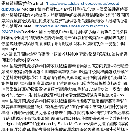
鏍稿績鎻愮ず锛?a href="
http://www.adidas-shoes.com.tw/p/coat-
d9b9bf8a/
">adidas 鎱㈣窇澶栧</a>鍜屾剾杩仈鐭冲偄鑾婂煄甯傛棗
鑹﹀簵浠婃棩瀹ｄ綀鐩涘ぇ闁嬪箷锛屾蹇楄憲瑭插搧鐗屽湪涓湅閬嬪
嫊闆跺敭甯傚牬鐨勯牁灏庡湴浣嶅鐝惧張涓€鍊嬮噸瑕佽！绋嬬銆傜
辜涔嬪墠<a href="
http://www.adidas-shoes.com.tw/p/coat-
224671bb/
">adidas 閫ｅ附澶栧</a>鍜屾剾杩仈鍦ㄥ寳浜拰涓婃捣
闁嬭ō鍝佺墝涓績寰岋紝濡備粖鎰涜开閬斿煄甯傛棗鑹﹀簵閫查鐭冲
偄鑾婏紝搴楀収灏囨渻灞曠ず鍜岄姺鍞剾杩仈鏃椾笅鍏ㄧ窔鐢㈠搧
<p> </p>
<p>鎰涜开閬斿煄甯傛棗鑹﹀簵钀芥埗鐭冲偄鑾?鐜嬬彏涓瑰鎮呰稒鏃
棩寮峰嫝鍔╅櫍</p>
<p> 鎰涜开閬旂煶鍌㈣帄鍩庡競鏃楄墻搴椾粖鏃ュ浣堢洓澶ч枊骞曪紝
妯欏織钁楄┎鍝佺墝鍦ㄤ腑鍦嬮亱鍕曢浂鍞競鍫寸殑闋樺皫鍦颁綅瀵︾
従鍙堜竴鍊嬮噸瑕佽！绋嬬銆傜辜涔嬪墠鎰涜开閬斿湪鍖椾含鍜屼笂
娴烽枊瑷搧鐗屼腑蹇冨緦锛屽浠婃剾杩仈鍩庡競鏃楄墻搴楅€查鐭
冲偄鑾婏紝搴楀収灏囨渻灞曠ず鍜岄姺鍞剾杩仈鏃椾笅鍏ㄧ窔鐢㈠搧
锛?鍏ㄦ儏鍏ㄥ姏 鐐烘秷璨昏€呭付渚嗗叏鏂逛綅璩肩墿楂旈銆?/p>
<p> 鎰涜开閬旂煶鍌㈣帄鍩庡競鏃楄墻搴楀潗钀芥柤甯備腑蹇冪箒鑿
矾娈典腑灞辨澅璺洸姘存柟鑸熷晢妤琛岃锛岀穵閯板厛澶╀笅璩肩
墿寤ｅ牬鍜屽湅闅涘ぇ寤堬紝鐕熸キ闈㈢閬斿埌580骞虫柟绫筹紝搴楀
収鍖泦鎰涜开閬旀棗涓嬪鍊嬪搧鐗岋紝鍖呮嫭閬嬪嫊琛ㄧ従绯诲垪銆
丱riginals銆丯EO銆乤didas by Stella McCartney锛屽ぇ澶ц睈瀵岀灜娑
堣不鑰呯殑璩肩墿閬告搰锛屽皣璩肩墿鍗囩礆鐐轰竴绋垝閬╃殑娑堣不