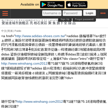
Available on
Login
Sign Up
Forgot password
あい
てき
たち
じょうし
きかん
みせ
あきら
そう
いし
き
そう
じゅ
しゅう
はた
した
ぜんせんE#
ひん
愛
迪
達
城市
旗艦
店
亮
相
石
黄
莊
聚
集
旗
下
全線
品
中文(简体)
Public
<a href="
http://www.adidas-shoes.com.tw/
">adidas 鏃楄墻搴?/a>姣忓
ぉ鐐哄ぇ瀹跺付渚嗗叏鏂版疆娴佺郴鍒楀柈鍝侊紝鐐烘偍鐨勭敓娲绘坊
鍔犳洿澶氱殑鑹插僵锛岀偤鎮ㄧ殑鐢熸椿鍏呮豢娲诲姏锛岃畵鎮ㄦ瘡澶
╀笉閲嶈锛岀簿褰╃殑浜虹敓寰炵従鍦ㄩ枊濮嬶紝鏁珛闂滄敞鎴戝€慳
didas 鍙扮仯瀹樼恫锛屾垜鍊戝皣鍏ㄦ柊鐨凙didas澶波鍠搧浠ュ強閬
嬪嫊璩囪▕灏囦竴涓€鍛堢従绲﹀ぇ瀹躲€?div class="intro">璐忓晢缍?
http://www.winshang.com2012
骞?1鏈?7鏃?5:18渚嗚嚜锛氭柊娴珨
鑲?鏍稿績鎻愮ず锛?adidas 鎱㈣窇澶栧 鍜屾剾杩仈鐭冲偄鑾婂煄甯
傛棗鑹﹀簵浠婃棩瀹ｄ綀鐩涘ぇ闁嬪箷锛屾蹇楄憲瑭插搧鐗屽湪涓湅
閬嬪嫊闆跺敭甯傚牬鐨勯牁灏庡湴浣嶅鐝?/div>
璐忓晢缍?
http://www.winshang.com2012
骞?1鏈?7鏃?5:18渚嗚嚜锛氭
柊娴珨鑲?