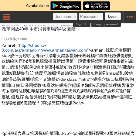
Available on
Login
Sign Up
Forgot password
かいかく
かいほう
ねん
ほん
し
しょうひ
しじょう
こ
きゅう
だい
かい
改革
開放
40
年
本
市
消費
市場
跨
4
級
臺
階
中文(简体)
Public
<a href="
http://chao.xw-
8.com/a/a/armanixin/www.armanitaiwan.com
">armani 鎵嬮尪瀹樼恫
</a>姣忓ぉ鐐哄ぇ瀹跺付渚嗗叏鏂版疆娴佺郴鍒楀柈鍝侊紝鐐烘偍鐨勭
敓娲绘坊鍔犳洿澶氱殑鑹插僵锛岀偤鎮ㄧ殑鐢熸椿鍏呮豢娲诲姏锛岃畵
鎮ㄦ瘡澶╀笉閲嶈锛岀簿褰╃殑浜虹敓寰炵従鍦ㄩ枊濮嬶紝鏁珛闂滄敞
鎴戝€戦樋鏇煎凹 鎵嬮尪瀹樼恫锛屾垜鍊戝皣鍏ㄦ柊鐨刟rmani澶波鍠
搧涓€涓€鍛堢従绲﹀ぇ瀹躲€?div class="intro">鍖椾含鏃ュ牨瑷樿€呴
櫝闆 鏀归潻闁嬫斁40骞达紝鍖椾含鍟嗘キ娴侀€氶牁鍩熺稉姝风灜缈
诲ぉ瑕嗗湴鐨勮畩鍖栥€傗€滆€佷笁浠垛€濊嚜琛岃粖銆?浜炴浖灏?鎵
嬮尪 鍍规牸 銆佺斧绱夋涓嶅啀鏄眳姘戠祼濠氱殑妯欓厤锛屽僵闆汇
€佸啺绠便€佹礂琛ｆ涔熶笉鍐嶆槸濂?/div>
<p>鍖椾含鏃ュ牨瑷樿€呴櫝闆</p><p>鏀归潻闁嬫斁40骞达紝鍖椾含