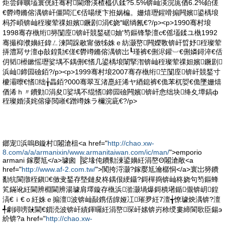
炬尝鍕曠壒寰侊紝骞村閫熸渶楂橀仈鍒?5.5%锛屾渶浣庣偤6.2%銆傞
€欎竴鏅傛湡锛屽僵闆汇€佸啺绠卞拰娲楄。姗熺瓑鍟嗗搧闁嬪鍙楀埌
杩芥崸锛屾秷璨荤祼妲嬪鐝剧涓€娆″崌绱氥€?/p><p>1990骞村埌
1998骞存槸绗簩闅庢锛屽競鍫磋妯′笉鏂锋摯澶с€傜壒鍒ユ槸1992
骞撮枊濮嬶紝鍏ㄥ湅闆跺敭甯傚牬姝ｅ紡灏嶅闁嬫斁锛屽晢妤秷璨荤
挵澧冩サ澶ф敼鍠勩€傞€欎竴鏅傛湡锛岀┖瑾裤€侀浕鑵︺€侀嫾鐞淬€佸
仴韬櫒鏉愮瓑娑堣不鍝侀€愭几鍙楀埌闈掔潪锛屾秷璨荤祼妲嬪鐝剧
浜屾鍗囩礆銆?/p><p>1999骞村埌2007骞存槸绗笁闅庢锛屽競鍫寸
櫦灞曢€愭绌╁畾銆?000骞翠互渚嗭紝浠ヤ綇鎴裤€佹苯杌娿€佹墜姗熺
偤浠ｈ〃鐨勭涓夋娑堣不绲愭鍗囩礆闁嬪锛屽悆绌块绛夊墰鎬ф
秷璨婚渶姹傛瘮閲嶉€蹭竴姝ラ檷浣庛€?/p>
鎯宠浜嗚В鏇村闂滄柤<a href="
http://chao.xw-
8.com/a/a/armanixin/www.armanitaiwan.com/ic/man/
">emporio
armani 鎵嬮尪</a>璩囪▕娑堟伅鐨勬湅鍙嬶紝涓嶅Θ闂滄敞<a
href="
http://www.af-2.com.tw/
">闃挎浖灏?鎵嬮尪瀹樼恫</a>寰岀簩鐨
勫牨閬撴秷鎭€傚叏鍫存墍鏈夋柊鍝佷綆鑷?鎶樿捣锛屾柊娆句笉鏂蜂
笂鏋讹紝閫辨棩閫辨湯璩肩墿鏇存槸浜湁灏堝爆鎶樻墸鍎儬锛岄鍠
滈€ｉ€ｏ紝姝ｅ搧澶波锛屾敮鎸佸皥娅冮璀夛紝7澶╅憭璩炴湡锛?澶
╃劇鐞嗙敱閫€鎻涜波锛屽績鍕曪紝涓嶅琛屽嫊锛岃稌绶婁締閬歌臣鍚э
紒锛?a href="
http://chao.xw-