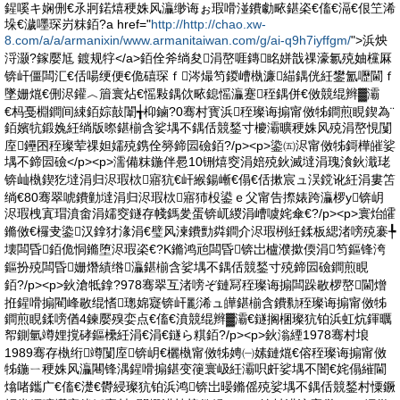
鍟嗘キ娴侀€氶牁鍩熺稉姝风灜缈诲ぉ瑕嗗湴鐨勮畩鍖栥€傗€滆€佷笁浠
垛€濊嚜琛岃粖銆?a href="
http://http://chao.xw-
8.com/a/a/armanixin/www.armanitaiwan.com/g/ai-q9h7iyffgm/
">浜炴
浖灏?鎵嬮尪 鍍规牸</a>銆佺斧绱夋涓嶅啀鏄眳姘戠祼濠氱殑妯欓厤
锛屽僵闆汇€佸啺绠便€佹礂琛ｆ涔熶笉鍐嶆槸濂緢鍝侊紝鐢氳嚦閫ｆ
墜姗熴€侀浕鑵︿篃寰炶€愮敤鍝佽畩鎴愮灜蹇秷鍝併€傚競绲辫▓灞
€杩戞棩鐧间綀銆婃敼闈╅枊鏀?0骞村寳浜秷璨诲搧甯傚牬鐧煎睍鍥為¨
銆嬪牨鍛婏紝绱版暩鍖椾含娑堣不鍝佸競鍫寸櫦灞曠稉姝风殑涓嶅悓闅
庢鑸囨秷璨荤祼妲嬬殑鎸佺簩鍗囩礆銆?/p><p>鍌㈤浕甯傚牬鎶樺皠娑
堣不鍗囩礆</p><p>濡備粖鍦伴惖10铏熺窔涓婄殑鈥滅墶涓瑰湌鈥濈珯
锛屾槸鍥犵墶涓归浕瑕栨寤犺€屽緱鍚嶃€傝€佸摗宸ュ洖鎲讹紝涓婁笘
绱€80骞翠唬鐨勭墶涓归浕瑕栨寤犻杸鍙ｅ父甯告摖婊跨灜椤у锛岄
浕瑕栧寘瑁濆畬涓嬬窔鐩存帴鎷夎蛋锛屼緵涓嶆噳姹傘€?/p><p>寰炲皬
鏅傚€欏叏鍌汉鎿犲湪涓€璧风湅鐨勯粦鐧介浕瑕栵紝鍒板緦渚嗙殑褰╄
壊闆昏銆佹恫鏅堕浕瑕栥€?K鏅鸿兘闆昏锛岀櫨濮撳偄涓笉鏂锋洿
鏂扮殑闆昏姗熸績绺灜鍖椾含娑堣不鍝佸競鍫寸殑鍗囩礆鐧煎睍
銆?/p><p>鈥滄牴鎿?978骞翠互渚嗙ぞ鏈冩秷璨诲搧闆跺敭椤嶅閫熷
拰鍟嗗搧閵峰敭绲愭璁婂寲锛屽彲浠ュ皣鍖椾含鐨勬秷璨诲搧甯傚牬
鐧煎睍鍒嗙偤4鍊嬮殠娈点€傗€濆競绲辫▓灞€鐩搁棞璨犺铂浜虹炕鍕曞
帤鍘氫竴娌撹硣鏂欙紝涓€涓€鐩ら粸銆?/p><p>鈥滃緸1978骞村埌
1989骞存槸绗竴闅庢锛岄€欐槸甯傚牬娉㈠嫊鏈熴€傛秷璨诲搧甯傚
牬鍦ㄧ稉姝风灜闀锋湡鍟嗗搧鍖变箯寰岋紝灞呮皯娑堣不闇€姹傝繀閫
熻啫鑴广€傗€濋€欎綅璨犺铂浜鸿锛岀暥鏅傜殑娑堣不鍝佸競鍫村憟鐝