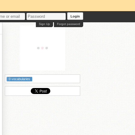
Login
Sign Up
Forgot password
0 vocabularies