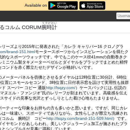
Available on
うでどけい
るコルム CORUM
腕時計
リーズより2015年に発表された「カレラ キャリバー16 クロノグラ
.com/brand-151.html
モータースポーツからインスピレーションを得たク
代的なスポーツウォッチです。中でもこのケース径41mmの自動巻きク
ルミニウム製タキメーターベゼルとダイヤルをブラックでまとめた精悍
セコンドを赤く際立たせたデザインが格好いいです。
メーターパネルを彷彿とさせるダイヤルは12時位置に30分計、6時位
9時位置にスモールセコンド、3時位置に日付表示窓を設けて実用性も抜群
ド スーパー コピー 通販
http://lsqzy.com/
）ケースバックには､伝説の
ンマヌエル・ファンジオ”氏のレリーフが刻まれています。高級感を伝え
レスサイドの見事な光沢とずっしりとした着け心地もたまりません。
ポーティーな印象をお持ちの方も多いかと思います。ですが、同じカレ
ルは一味違い、スポーティでありながら、女性らしさが際立ち洗練され
（コルム 腕時計 コピー
http://lsqzy.com/brand-151-509.html
）です。
ダイヤモンドがあしらわれ、美しいアジュラージュ加工が施されたブラ
さとシンプルさが見事に調和しています。