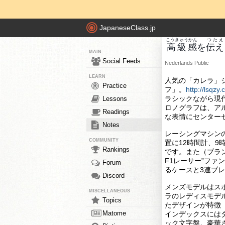
JapaneseClass.jp
こうきゅうかん
つたえ
高級感
を
伝え
MAIN
Social Feeds
Nederlands
Public
LEARN
人気の「カレラ」シ
Practice
フ」。
http://lsqzy
ラシックながら現
Lessons
ロノグラフは、ア
Readings
な表情にセンター
Notes
レーシングマシンの
COMMUNITY
置に12時間計、
Rankings
です。また（ブラン
F1レーサー”ファ
Forum
るケースと3連ブ
Discord
メンズモデルはス
MISCELLANEOUS
ラのレディスモデ
Topics
たデザインが特徴
Matome
インデックスには
ック文字盤。豪華