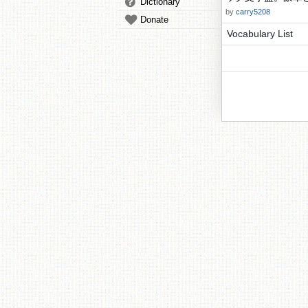
Dictionary
by
carry5208
Donate
Vocabulary List