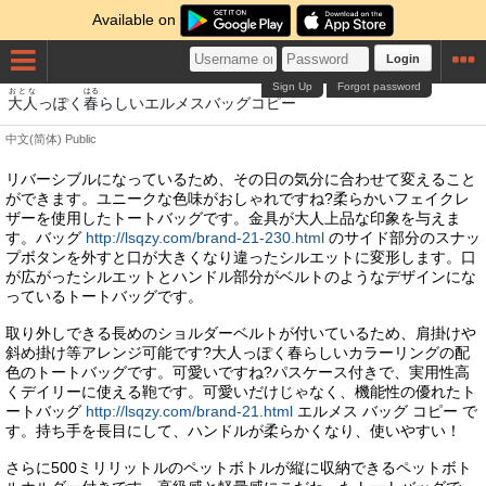
Available on
Login
Sign Up
Forgot password
おとな
はる
大人
っぽく
春
らしいエルメスバッグコピー
中文(简体)
Public
リバーシブルになっているため、その日の気分に合わせて変えること
ができます。ユニークな色味がおしゃれですね?柔らかいフェイクレ
ザーを使用したトートバッグです。金具が大人上品な印象を与えま
す。バッグ
http://lsqzy.com/brand-21-230.html
のサイド部分のスナッ
プボタンを外すと口が大きくなり違ったシルエットに変形します。口
が広がったシルエットとハンドル部分がベルトのようなデザインにな
っているトートバッグです。
取り外しできる長めのショルダーベルトが付いているため、肩掛けや
斜め掛け等アレンジ可能です?大人っぽく春らしいカラーリングの配
色のトートバッグです。可愛いですね?パスケース付きで、実用性高
くデイリーに使える鞄です。可愛いだけじゃなく、機能性の優れたト
ートバッグ
http://lsqzy.com/brand-21.html
エルメス バッグ コピー で
す。持ち手を長目にして、ハンドルが柔らかくなり、使いやすい！
さらに500ミリリットルのペットボトルが縦に収納できるペットボト