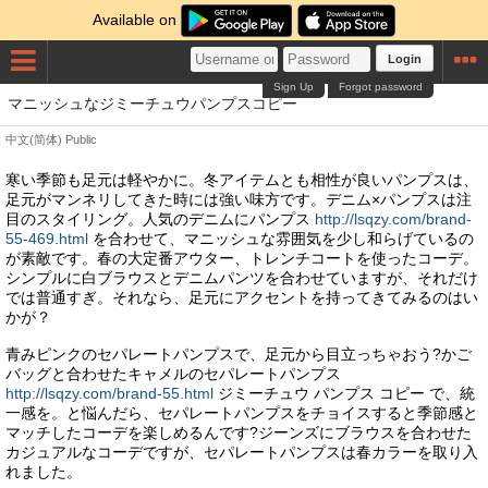
Available on
Login
Sign Up
Forgot password
マニッシュなジミーチュウパンプスコピー
中文(简体)
Public
寒い季節も足元は軽やかに。冬アイテムとも相性が良いパンプスは、
足元がマンネリしてきた時には強い味方です。デニム×パンプスは注
目のスタイリング。人気のデニムにパンプス
http://lsqzy.com/brand-
55-469.html
を合わせて、マニッシュな雰囲気を少し和らげているの
が素敵です。春の大定番アウター、トレンチコートを使ったコーデ。
シンプルに白ブラウスとデニムパンツを合わせていますが、それだけ
では普通すぎ。それなら、足元にアクセントを持ってきてみるのはい
かが？
青みピンクのセパレートパンプスで、足元から目立っちゃおう?かご
バッグと合わせたキャメルのセパレートパンプス
http://lsqzy.com/brand-55.html
ジミーチュウ パンプス コピー で、統
一感を。と悩んだら、セパレートパンプスをチョイスすると季節感と
マッチしたコーデを楽しめるんです?ジーンズにブラウスを合わせた
カジュアルなコーデですが、セパレートパンプスは春カラーを取り入
れました。