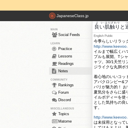
JapaneseClass.jp
よい
はだざわり
良い
肌触り
と
MAIN
Social Feeds
English
Public
今季らしいリラッ
LEARN
http://www.keevoo
Practice
イルまで幅広くハ
Lessons
プルも展開。Tシ
ャツ。30/1天竺
Readings
ジライクな丸胴ボ
Notes
着心地のいいコッ
COMMUNITY
アバクロンビー&
Rankings
バリが魅力的！ 
夏気分をさらに盛
Forum
イルボディーを使
Discord
とした気持ちの良
す。
MISCELLANEOUS
Topics
http://www.keevoo
Matome
は未採用となって
してはもとより、