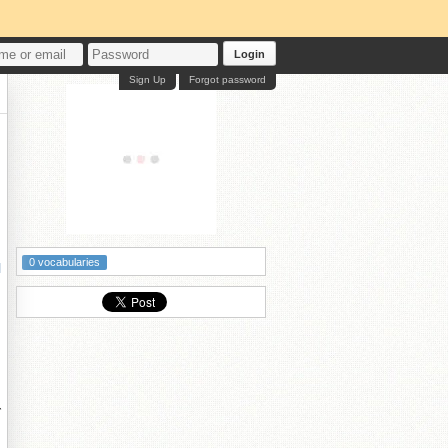
Login
Sign Up
Forgot password
タ
0 vocabularies
l
で
と