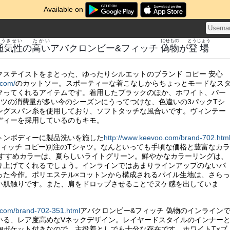
Available on
つうきせい
たかい
にせもの
とうじょう
通気性
の
高い
アバクロンビー&フィッチ
偽物
が
登場
クステイストをまとった、ゆったりシルエットのブランド コピー 安心
.com/
のカットソー。スポーティーな着こなしからちょっとモードなス
マってくれるアイテムです。着用したブラックのほか、ホワイト、パー
ャツの消費量が多い今のシーズンにうってつけな、色違いの3パックTシ
リングスパン糸を使用しており、ソフトタッチな風合いです。ヴィンテー
ディーを採用しているのもキモ。
トンボディーに製品洗いを施した
http://www.keevoo.com/brand-702.htm
フィッチ コピー別注のTシャツ。なんといっても手頃な価格と豊富なカラ
おすすめカラーは、夏らしいライトグリーン。鮮やかなカラーリングは、
り上げてくれるでしょう。インラインではあまりラインアップのないパ
った今作。ポリエステル×コットンから構成されるパイル生地は、さらっ
い肌触りです。また、肩をドロップさせることでヌケ感を出していま
.com/brand-702-351.html
アバクロンビー&フィッチ 偽物のインライン
いる、レア度高めなVネックデザイン。レイヤードスタイルのインナー
胸ポケット付きなので、主役着としでも十分な存在です。ホワイトT×ブ