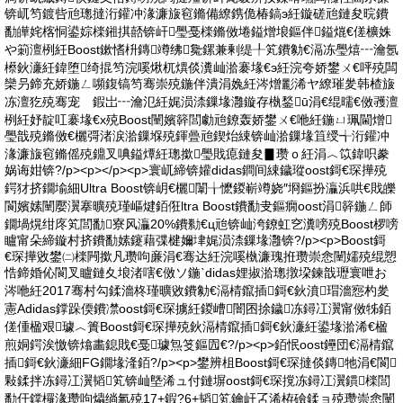
锛屼笉鍍呰兘璁撻洐鑵冲湪濂旇窇鏅備繚鎸佹椿鎬э紝鏇磋兘鏈夋晥鐨
勫皣姹楁恫鍙婃檪鎺掑嚭锛屽璺戞檪鏅傚埢鎰熷埌鏂伴鎰熴€傞櫎姝
や箣澶栵紝Boost鏉愭枡鏄竴绋毚鏍兼剰缇╀笂鐨勨€滆冻璺熺┅瀹氬
櫒鈥濓紝鍏堕绮掍笉浣嗘煍杌熼倓瀵屾湁褰堟€э紝浣夸娇鐢ㄨ€呯殑闆
欒叧鍗充娇鍦ㄥ嚬鍑镐笉骞崇殑鍦伴潰涓婏紝涔熷彲浠ヤ繚璀夎韩楂旇
冻澶犵殑骞宠 鍜岀┅瀹氾紝娓涢渿鏁堟灉鏇存槸鍫ū涓€绲曘€傚彟澶
栵紝妤靛叿褰堟€х殑Boost闉嬪簳閭勮兘鐐轰娇鐢ㄨ€咃紝鍦ㄩ珮閫熷
璺戠殑鏅傚€欐彁渚涙湁鏁堢殑鍕曡兘鍥炲綀锛屾湁鏁堟笡绶╅洐鑵冲
湪濂旇窇鏅傜殑鐤叉唺鎰燂紝璁撳璺戝瘜鏈夋▊瓒ｏ紝涓︿笖鍏呮豢
娲诲姏锛?/p><p></p><p>寰屼締锛孉didas鐧间綀鐬瑽oost鎶€琛撶殑
鍔犲挤鐗堬細Ultra Boost锛岄€欐闈╁懡鍐嶄竴娆″埛鏂扮灜浜哄€戝皪
閬嬪嫊闉嬮瀷搴曠殑瑾嶇煡銆俇ltra Boost鐨勫叏鏂癇oost涓簳鍦ㄥ師
鐗堝熀绀庝笂閭勫寮风灜20%鐨勬€ц兘锛屾洿鐐虹穵瀵嗙殑Boost椤嗙
矑甯朵締鏇村挤鐨勫嫊鑳藉弽楗嬭垏娓涢渿鏁堟灉锛?/p><p>Boost鎶
€琛撶敓鐢㈡檪闁撳凡瓒呴亷涓€骞达紝浣嗘槸濂瑰拰瓒崇悆闉嬬殑绲愬
悎鍗婚伈閬叉矑鏈夊埌渚嗐€傚ソ鍦ˋdidas娌掓湁璁撴垜鍊戠瓑寰呭お
涔咃紝2017骞村勾鍒濇柊瑾曠敓鐨勨€滆棈鑹插鎶€鈥濆瑁濇惌杓夎
憲Adidas鐣跺偄鐨凚oost鎶€琛擄紝鍐嶆闇囨捈鐬冻鐞冮瀷甯傚牬銆
傞偅楹艰璩︿簣Boost鎶€琛撶殑鈥滆棈鑹插鎶€鈥濓紝鍙堟湁浠€楹
煎姛鍔涘憿锛熻畵鎴戝€戞璩炰笅鏂囥€?/p><p>銆怋oost鑸団€滆棈鑹
插鎶€鈥濓細FG鐗堟湰銆?/p><p>鐢辨柤Boost鎶€琛撻倓鏄牠涓€閬
敤鍒拌冻鐞冮瀷韬笂锛屾墍浠ュ付鏈塀oost鎶€琛撹冻鐞冮瀷鏆檪閭
勫仠鐣欏湪瓒呴爞绱氱殑17+鍜?6+韬笂鑰屽叾浠栫礆鍒ョ殑瓒崇悆闉