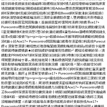
嬬洰鍓嶉倓娌掓湁銆備絾鏄毃钁楁妧琛撻€愭几鎴愮啛锛屾垜鍊戝皣寰
堝揩鐪嬪埌锛屾闋傜礆鍜屼腑绔殑Adidas瓒崇悆闉嬪皣甯舵湁Boost
鎶€琛撱€傚€煎緱涓€鎻愮殑鏄紝鐢辨柤Boost鎶€琛撳湪鈥滆棈鑹插
鎶€鈥濇墍鏈夌郴鍒楄冻鐞冮瀷鐣朵腑鐨勯亱鐢ㄦ墜娉曞咕涔庝竴鑷达
紝鏁呮湰鏂囬毣閲囩敤鍦ㄤ簽娲插競鍫村弽闊挎渶鐏啽鐨凙ce17+
Purecontrol瓒崇悆闉嬩締鍋氬垎鏋愩€傞€欐钘嶈壊濡栨妧鐨勭櫦浣堝
鍌宠獮鐐衡€滄焙涓嶅璺紒鈥濓紝鐪嬫ǎ瀛怉didas灏嶆柊闉嬫姳鏈夊
緢澶х殑鑷俊锛?/p><p></p><p>鍜孉didas涔嬪墠鐧间綀鐨勮秴闋傜礆
涓€妯ｏ紝Ace17+ Purecontrol閲囩敤鐬繎骞存渶鍙楁杩庣殑Purecut
鐒￠瀷甯堕瀷瑗郴绲憋紝璁撴暣闅婚瀷鐨勬暣楂斿綀鎬у拰鍖呰９鎰熸
彁鍗囦竴鍊嬫獢娆★紝鎻愪緵妤佃嚧璨煎悎鐨勭┛钁楅珨椹楋紒琛ㄩ潰
鐨勫叏PRIMEKNIT鎶€琛撻瀷闈紝鍏跺鏄竴绋埗浣滅簿鑹殑绻旂
墿闉嬮潰锛屾サ搴︽煍杌熻垝閬╂潗鏂欑偤闆欒叧鎻愪緵鐬禃浣崇殑
瑙告劅锛屾暣闅婚瀷涓嶉渶瑕佷换浣曠（鍚堛€傝〃闈㈤倓鏈塏SG鎶
€琛撳湒灞わ紝鍏跺姛鑳介浼兼柤Nike鐨凙CC鎶€琛擄紝鐐虹灜淇濊瓑
鍗充娇鍦ㄦ儭鍔ｇ挵澧冧笅锛孉ce17+ Purecontrol閭勬搧鏈夐爞绱氱殑
鎺屾帶鍔熻兘锛?/p><p></p><p>鑷虫柤Boost鎶€琛撳湪鐞冮瀷韬笂鐨
勯亱鐢紝鎴戝€戜笉濡ㄥ厛渚嗙湅鐪嬫渶鍙楅珮姘村钩鐞冨摗杩芥崸鐨
勪竴娆撅紝濂硅嚜鐒舵槸闋傜礆鐨凢G鐗堟湰Ace17+ Purecontrol锛佸
叾Boost鎶€琛撲富瑕侀珨鐝惧湪鍏╂柟闈細闉嬪簳鍜岄瀷澧娿€備絾鏄
溇鎵€鍛ㄧ煡锛屼竴鑸現G鐗堟湰鐨勭悆闉嬮兘鏈冪偤鐬偤鐞冮瀷娓
涢噸鑰岄噰鐢ㄨ紩璩殑鍚堟垚濉戞枡鍒舵垚锛屽叏鏂扮殑Ace17+
Purecontrol涔熶笉渚嬪锛屾墍浠ヤ竴鐪兼湜鍘绘垜鍊戝緢闆ｇ櫦鐝捐