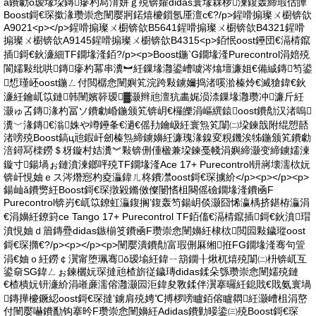
ǎ鐨勮ō瑷堟垜鏄瘮杓冩湇姘ｇ殑锛孉didas寰堟槑椤湅鍑轰締瑕佸皣
Boost鎶€琛撳湪瓒崇悆闉嬮牁鍩熺櫦鎻氬厜澶с€?/p>鍟嗗搧璨ㄨ櫉锛欱
A9021<p></p>鍟嗗搧璨ㄨ櫉锛欱B5641鍟嗗搧璨ㄨ櫉锛欱B4321鍟嗗
搧璨ㄨ櫉锛欱A9145鍟嗗搧璨ㄨ櫉锛欱B4315<p>銆怋oost鑸団€滆棈鑹
插鎶€鈥濓細TF鐗堟湰銆?/p><p>Boost鍦‵G鐗堟湰Purecontrol涓婄殑
閬嬬敤纰哄鏄瘮杓冪串瀵︼紝鏁堟灉鍙嶆噳涔熻壇濂姐€備絾鏄笉鍙
惁瑾岯oost鍦ㄥ付閲樼悆闉嬩笂浣跨敤鐪嬭捣渚嗘湁榛炩€滅獊鍏€鈥
濓紝鑰屼笖鏈韩闉嬪簳瑷▓灏辫兘澶犺畵娓涢渿鏁堟灉瓒冲濂斤紝
灏ゅ叾鏄湪杓冨ソ鐨勮崏鍦颁笂锛岄€欏皪涓嶇繏鎱oost鐨勪汉渚嗚
瀵﹀湪鏄€滃姝や竴鑸夆€濄€傜劧鑰岋紝寰炰笂闈㈡垜鍊戠附绲愬嚭
渚嗙殑Boost鎬ц兘鍜屽劒榛炰締鐪嬶紝濂瑰湪鎳変粯鐖涘牬鍦颁笂鐨勮
涪鐞冩檪鐒＄枒鏇村姞瀵︾敤锛侀偅楹兼垜鍊戞帴涓嬩締灏变締鐪嬬湅
鏇寸鍚堝ぉ鏈濆湅鎯呯殑TF鐗堟湰Ace 17+ Purecontrol钘嶈壊濡栨妧
锛屽悓妯ｅス涔熸惌杓夌灜鍏ㄦ柊鐨凚oost鎶€琛擄紒</p><p></p><p>
鍚屾ǎ鐨勶紝Boost鎶€琛撴毇鏅傚儏闄愭柤闋傜礆鐗堟湰鐨凾F
Purecontrol锛岃€屼笖鐐虹灜鍑搁’鍑轰笉鍚岄倓灏囧悕瀛楀挤鍖栫灜涓
€涓嬶紝鐐篈ce Tango 17+ Purecontrol TF銆傗€滆棈鑹插鎶€鈥濆瑁
濆悓妯ｄ篃鏄疉didas鏃椾笅鐨凾F瓒崇悆闉嬶紝棣栨閲囩敤鐬瑽oost
鎶€琛撱€?/p><p></p><p>闉嬮潰鐨勪富瑕侀厤缃拰FG鐗堟湰骞句箮
涓€妯ｏ紝鐒￠瀷甯堕珮骞ō瑷堬紝鍏ㄧ箶鐗╂煍杌熺殑闈㈡枡锛屼互
鍙奛SG鍏ㄥぉ鍊欐妧琛撻兘楂旂従鐬瑼didas鍒朵綔瓒崇悆闉嬬殑鏈
€楂樻妧钘濓紒涓嶉亷濡傛灉灏囩洰鍏夋斁鍒伴瀷搴曪紝鎴戝€戝氨寰堝
鏄撶櫦鐝綛oost鎶€琛撻’鐪肩殑娉℃搏椤嗙矑銆傛矑閷紝灏嶆柤涓嶅
付闉嬮嚇鐨勫钩搴昑F瓒崇悆闉嬶紝Adidas鐨勭暥鍌㈢殑Boost鎶€琛