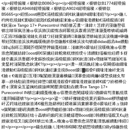
</p>鍟嗗搧璨ㄨ櫉锛欱B0863<p></p>鍟嗗搧璨ㄨ櫉锛欱B1774鍟嗗搧
璨ㄨ櫉锛欱A9468鍟嗗搧璨ㄨ櫉锛欱A9024鍟嗗搧璨ㄨ櫉锛欱
B5665<p>銆怋oost鑸団€滆棈鑹插鎶€鈥濓細IN鐗堟湰銆?/p><p>鍦ㄦ
枃绔犵殑鏈€寰岋紝鎴戝€戜締鐪嬬湅瀹ゅ収鐗堟湰鐨勨€滆棈鑹插鎶
€鈥滱ce Tango 17+ Purecontrol IN銆傚叾瀵﹀湪鍏ㄤ笘鐣岃寖鍦嶅収
锛岀啽琛疯涪瀹ゅ収浜斾汉鍒惰冻鐞冪殑浜轰甫涓嶅湪灏戞暩锛屼絾鏄
叾涓牬鍦版渻鏈夊崁鍒ワ紝鏈変簺鏄湪鍦版澘锛屾湁浜涙槸姗¤啝鍦
帮紝閭勬湁浜涘构鑴嗘槸姘存偿鍦般€傛棭浜涘勾锛孉didas鍜孨ike鐨勫
鍏ц冻鐞冮瀷閮芥櫘閬嶅亸鍚戞柤鏈ㄥ湴鏉胯ō瑷堬紝浣嗘槸瀹ゅ収瓒
崇悆闉嬪姞鍏oost鎶€琛擄紝鍏舵煍杌熷拰绶╅渿鐨勭壒榛烇紝鐒＄枒
鏈冭畵浜洪亹鎯冲叏鏂扮殑鈥滆棈鑹插鎶€鈥濆鍏х増鏈冧笉鏈冣€滃
叏鍫村湴閫氬悆鈥濄€?/p><p></p><p>瀵﹂殯涓婏紝瀹ゅ収闋傜礆鐗堟
湰鐨勨€滆棈鑹插鎶€鈥濓紝濂圭殑Boost瑷▓鍜孴F鐗堟湰瀹屽叏涓
€妯ｃ€備篃鍙互瑾暣闅婚瀷灏遍櫎鐬瀷搴曡姳绱嬭ō瑷堥倓鏈夊帤
搴﹁紩钖勪箣澶栵紝鍏堕鏍规湰鍜孴F鐗堟湰娌掓湁鍗€鍒ワ紒楂樺公
鐒￠瀷甯朵互鍙婅秴鏌旇粺闉嬮潰绲勬垚鐨凙ce Tango 17+
Purecontrol IN锛岀劇鐤戞槸瀹ゅ収瓒崇悆闉嬬暥涓偤鏁镐笉澶氱殑璞
彲閰嶇疆锛?/p><p></p><p>鍙﹀锛屽儏鏈夌殑寰岃窡Boost椤嗙矑锛
屽叾鍔熻兘娌掓湁浠€楹煎急鍖栵紝鍐嶉厤涓婁腑搴曡ō瑷堬紝浠ュ強鍏
ч儴闉嬪鑳岄潰鐨凚oost椤嗙矑銆傚鍏х増鏈殑鈥滆棈鑹插鎶€鈥濓
紝鍏舵笡闇囷紝绌╁畾锛屽嫊鍔涘洖楗嬬瓑Boost鏈韩鐨勭壒鑹叉€ц兘
娌掓湁绲叉娓涢€€锛岀⒑瀵︽槸瀹ゅ収瓒崇悆涓嶅彲澶氬緱鐨勫埄鍣
紒</p><p></p><p>鑷虫柤鍦ㄦ湰绔犻枊闋墍鎻愬埌鐨勫鍏у牬鍦扮殑