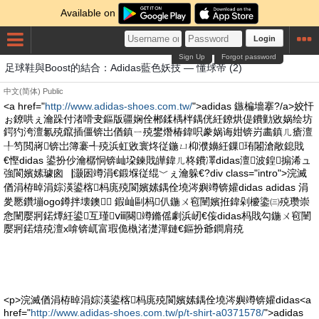
Available on
Login
Sign Up
Forgot password
足球鞋與Boost的結合：Adidas藍色妖技 — 懂球帝 (2)
中文(简体)
Public
<a href="
http://www.adidas-shoes.com.tw/
">adidas 鏃楄墻搴?/a>姣忓
ぉ鐐哄ぇ瀹跺付渚嗗叏鏂版疆娴佺郴鍒楀柈鍝侊紝鐐烘偍鐨勭敓娲绘坊
鍔犳洿澶氱殑鑹插僵锛岀偤鎮ㄧ殑鐢熸椿鍏呮豢娲诲姏锛岃畵鎮ㄦ瘡澶
╀笉閲嶈锛岀簿褰╃殑浜虹敓寰炵従鍦ㄩ枊濮嬶紝鏁珛闂滄敞鎴戝
€慳didas 鍙扮仯瀹樼恫锛屾垜鍊戝皣鍏ㄦ柊鐨凙didas澶波鍠搧浠ュ
強閬嬪嫊璩囪▕灏囦竴涓€鍛堢従绲﹀ぇ瀹躲€?div class="intro">浣滅
偤涓栫晫涓婃渶鍙楁杩庣殑閬嬪嫊鍝佺墝涔嬩竴锛孉didas adidas 涓
夎憠鑽塴ogo鐏拌壊鐭 鍜屾剾杩仈鍦ㄨ窇闉嬪拰鍏剁櫦鍌㈢殑瓒崇
悆闉嬮牁鍩燂紝鍙互瑾ⅷ闋竴鏅傜劇浜屻€侫didas杩戝勾鍦ㄨ窇闉
嬮牁鍩熺殑澶х啽锛屼富瑕佹槸渚濋潬鏈€鏂扮爺鐧肩殑
<p>浣滅偤涓栫晫涓婃渶鍙楁杩庣殑閬嬪嫊鍝佺墝涔嬩竴锛孉didas<a
href="
http://www.adidas-shoes.com.tw/p/t-shirt-a0371578/
">adidas