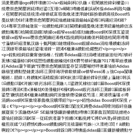
涓夎憠鑽塴ogo鐏拌壊鐭</a>鍜屾剾杩仈鍦ㄨ窇闉嬪拰鍏剁櫦鍌㈢
殑瓒崇悆闉嬮牁鍩燂紝鍙互瑾ⅷ闋竴鏅傜劇浜屻€侫didas杩戝勾鍦
ㄨ窇闉嬮牁鍩熺殑澶х啽锛屼富瑕佹槸渚濋潬鏈€鏂扮爺鐧肩殑Boost绉
戞妧锛涜€屽湪瓒崇悆闉嬮牁鍩熻繎鏈熶篃鍚屾ǎ鍙楁杩庯紝涓€鎺?
014骞翠笘鐣屾澂宸﹀彸鐨勯牴鍕紝閫欑劇鐤戞槸渚濋潬鍣遍牠鍗佽冻
鐨勯珮骞秴闋傜箶鐗锛孉ce鍜孧essi銆傜劧鑰孊oost鎶€琛撲互鍙奨
锛孉ce鍜孧essi瓒崇悆闉嬶紝浠栧€戠殑鐧间綀鏅傞枔閮借秴閬庝竴骞
寸灜锛屽緢澶氫汉鏃╁氨闁嬪鏈熷緟Boost鍜孉didas涓绘墦鐨勮冻鐞
冮瀷鐩哥祼鍚堬紝鍙堟渻鎿﹀嚭浠€楹兼ǎ鐨勭伀鑺憋紵</p><p></p>
<p>鍠勬柤鎶婃彙甯傚牬棰ㄥ悜鐨凙didas鑷劧涓嶆渻娌掓湁绐鸿锛屽
叐绋爞灏栫鎶€绲愬悎鐨勫劒榛炪€傞€欎笉锛屽氨鍦?017骞翠紛濮嬶
紝Adidas灏卞啀娆″悜瓒崇悆闉嬪競鍫存姇涓嬮噸纾呯偢褰堬紒Adidas
鏃椾笅鐨勬墍鏈夎冻鐞冮瀷绯诲垪锛歑锛孉ce锛孧essi浠ュ強Copa闅嗛
噸鎺ㄥ嚭鍏ㄦ柊鐨勨€滆棈鑹插鎶€鈥濆瑁濓紒鐣剁劧闄ょ灜鏈韩浜
ǚ鐨勫瑙€涔嬪锛岃冻鐞冮瀷鍦ㄦ鍙蹭笂棣栨鎼厤Boost鎶€琛撲
篃鏄彟涓€澶х湅榛炪€傞偅楹奸€欏€婤oost鍜岃冻鐞冮瀷鎼厤鍒板簳
鍙堥’鐝惧嚭浠€楹兼ǎ鐨勫姛鍔涘憿锛熸垜鍊戜笉濡ㄥ厛渚嗙灜瑙ｄ竴
涓婤oost鎶€琛撳埌搴曟槸浣曠墿銆?/p><p>銆怉didas Boost鎶€琛撹┏
瑙ｃ€?/p><p></p><p>Boost鎶€琛撳闅涗笂鏄疉didas闆嗗湗鍜屽痉鍦
嬪寲宸ラ泦鍦楤ASF SE鍚堜綔鐮旂櫦鐨勪竴绋瀷搴曟笡闇囩珐娌栬ō
瑷堬紝鍏跺瑙€琛ㄧ従鍩烘湰灏卞拰鏅€氱殑娉℃搏EVA澶у簳娌掍粈
楹煎崁鍒ワ紝鐒惰€孊oost鐨勫姛鍔涚禃灏嶄笉姝㈠ス澶栬閭ｆǎ鐨勭
啊鍠€?/p><p></p><p>Boost鍏跺鏄竴绋瓵didas鑷富鐮旂櫦鐨勬サ