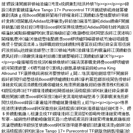
撻’鐒跺湪闉嬪簳锛屾湁鐬洿澶х殑鐧兼彯绌洪枔锛?/p><p></p><p>鍏
跺浠旂窗鐪嬬灜Ace Tango 17+ Purecontrol TF涔嬪緦锛屼綘鏈冪櫦
鐝剧湡姝ｇ殑Boost闉嬪簳闅诲仠鐣欏湪鐞冮瀷鐨勮冻璺熻檿锛屽墠鎺
屽叏鏄櫘閫氱殑Adidas纰庨嚇澶у簳銆傚鏋滀笉灏岮didas鐨凾F闉嬪
簳鍋氳鍍癸紝鍠竴瑾狟oost鎶€琛撶殑瑭憋紝Adidas闆栫劧鎿鸿劔涓
嶇灜鈥滅敤鏂欐懗闁€鈥濅箣瀚岋紝鍙槸灏嶆柤涓€闆欒冻鐞冮瀷渚嗚
閫欏氨瓒冲鐬€傚緦璺熻檿鐨凚oost椤嗙矑閰嶇疆锛屼笉瀹硅唱鐤戞
槸绶╂矕娓涢渿浠ュ強鍕曞姏鍥炲綀鐨勬牳蹇冨崁鍩燂紝鍏朵富瑕佸姛
鍔涘拰鎬ц兘娌掓湁鎼嶅け澶锛屾洿鏄湁鏁堟笡杓曠灜鐞冮瀷鐨勮矤
鑽凤紝鐣㈢珶鐝惧湪鏇村姞鏅亶鐪嬮噸鐞冮瀷鐨勮紩璩€?/p><p>
</p><p>鏇撮噸瑕佺殑涓€榛炴槸锛屽鏋滈瀷搴曞叏鏄疊oost椤嗙矑锛
岄洠閬撲娇鐢ㄨ€呬笉鏈冭寰楀お鍘氬棊锛熶箣鍓峆uma King
Allround TF灏辨槸鍓嶈粖涔嬮憭锛屽ぇ閮ㄥ垎淇濈暀鍘熺増TF闉嬪簳
鍜屽皯閲忓緦璺熺殑Boost椤嗙矑鐨勭⒑鏄瘮杓冪悊鎯崇殑閬告搰锛屽
湪鏈夋晥娓涢渿鐨勫悓鏅傛矑鏈夊柂澶辨姄鍦板姏銆傚彟澶栧€煎緱涓
€鎻愮殑鏄紝TF鐗堟湰鐨勮秴闋傜礆鈥滆棈鑹插鎶€鈥濓紝鍏朵腑搴
曞拰闉嬪鐨凚oost鎶€琛撹瀹屽叏淇濈暀锛屾墍浠ラ瀷搴曠湅浼煎皯
閲忕殑Boost鍏跺褰遍熆涔熸矑鏈夐偅楹煎ぇ銆?/p><p></p><p>绺界
殑渚嗙湅锛孊oost鎶€琛撳拰鈥滆棈鑹插鎶€鈥濈祼鍚堬紝鏈€澶╄。鐒
＄斧鐨勫氨鍦ㄦ柤濂圭殑TF鐗堟湰鐞冮瀷涓娿€傜暍绔熷湪鏈変竴瀹氬
帤搴︿絾鍋忚杽鐨勮崏鍦颁笂韪㈢悆锛屼甫涓斿湪鏈変竴瀹氭姄鍦板姏
淇濊瓑鐨勫墠鎻愪笅锛孊oost鎶€琛撴墠鑳界櫦鎻嚭濂规渶澶у劒鍕紒
鈥滆棈鑹插鎶€鈥滱ce Tango 17+ Purecontrol TF鎭版伆鍋氬埌鐬紒