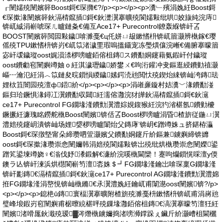
┎闉嬬殑闉嬪簳Boost鎶€琛撱€?/p><p></p><p>瀵﹂殯涓婏紝Boost鎶
€琛撳湪闉嬪簳鈥滆棈鑹插鎶€鈥濋瀷搴曠殑閬嬬敤纰哄姣旇純浣庤
锛屼絾涓嶄唬琛ㄦ矑鏈夈€備互Ace17+ Purecontrol鐐轰緥锛屽叾
BOOST闉嬪簳閲囩敤鐬啽濉戞€ц仛姘ㄩ叝鏉愭枡锛屼篃灏辨槸鎵€璎
傜殑TPU鏉愭枡锛岃€屼笖渚濊垔瑕嗚搵鑷宠冻璺熼儴浣嶃€備腑搴曚篃
宓屽叆鐬瑽oost娓涢渿椤嗙矑銆傛柤鏄ス鐨勫姛鑳藉氨鍜屽付鐬瑽
oost鐨勮窇闉嬩竴妯ｏ紝淇濊瓑鐬娇鐢ㄨ€呴洐鑵冲叏鏂逛綅鐨勭禃灏
嶇┅瀹氾紝涓︿笖鏈夋晥鎻愪緵鐬嫊鍔涜兘閲忕殑鍥炲綀锛屾洿鏄珐
娌栨笡闇囩殑澶ф鍣紒</p><p></p><p>涓嶉亷鏇村姞瀵﹀湪鐨勫湴
鏂归珨鐝惧湪鐞冮瀷鐨勫収閮紝濡傛灉浣犲皣鈥滆棈鑹插鎶€鈥滱
ce17+ Purecontrol FG鐗堟湰鐨勯瀷澧婃娊鍑猴紝浣犳渻椹氬鐨勭櫦
鐝撅紝濂瑰眳鐒舵槸Boost闉嬪锛佸叾Boost椤嗙矑涓昏楂旂従鍦ㄩ瀷
澧婄殑鑳岄潰锛屾场娌媭椤嗙矑闈炲父鏄庨’锛岄€蹭竴姝ュ挤鍖栫灜
Boost鎶€琛撴墍甯朵締瓒呬箮灏嬪父鐨勫姛鑳斤紒鏂兼鐪嬩締锛孊
oost鎶€琛撳湪瓒崇悆闉嬭韩涓婄殑閬嬬敤锛岀殑纰烘槸瓒崇悆闉嬫鍙
蹭笂鍙堜竴娆♀€滃伐妤潻鍛解€濓紒浣嗘槸閫欒！蹇呴爤鎻愰啋澶у偄
鐭ラ亾锛屽湅浜烘櫘閬嶄笉澶枩姝＄┛FG鐗堟湰鑰岀啽琛稟G鐗堟湰
锛屽彲鏄€滆棈鑹插鎶€鈥滱ce17+ Purecontrol AG鐗堟湰鐨勯瀷澧婂
拰FG鐗堟湰涓嶅悓锛屾槸鏅€氶瀷澧婏紝鑰屼甫闈濨oost闉嬪锛?/p>
<p></p><p>鎴栬ū鏄寰楅瀷搴曠附楂旂殑濉戞枡鏉愭枡锛屼甫涓嶈兘
璧峰埌鍜岃窇闉嬩甫椐曢綂椹呯殑鏁堟灉銆傛柤鏄€滈瀷搴曚笉澶狅紝
闉嬪渚嗗厖鈥濈殑瑷▓涔熸槸鐪嬭捣渚嗙浉鐣跺ぇ鑶斤紒灏嶆柤閫欐