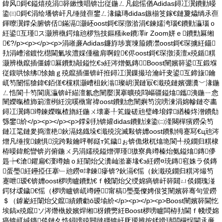
鍏风鎶€鎰熺殑涓簳鏉愯唱锛岀従鍦ㄥ凡鎴愮偤Adidas鐞冮瀷鐨勭暥
鍌㈢鎶€涓绘墦锛屽凡缍撻亱鐢ㄥ湪鐬瑼didas鏃椾笅鎵€鏈夐爞绱氶亱
鍕曢瀷鐣朵腑锛佸鏋滆灏岯oost鎶€琛撴湁涓€鍊嬬洿瑙€鐨勭灜瑙ｏ
紝鍙互瑾ス灏辨槸鍔熻兘椤炰技鏂糔ike鐨凙ir Zoom姘ｅ鐨勯厤缃
€?/p><p></p><p>涓嶉亷Adidas鐮斿埗寰堜箙鐨凚oost鎶€琛擄紝鑷
劧涓嶆渻鍍忔櫘閫氭埃澧婇偅楹肩啊鍠€侭oost鎶€琛撴渶澶х殑鍎粸
灏辨槸鑹插僵鎼厤鐨勯毃鎰忔€э紝涔熷氨鏄Boost闉嬪簳鍙互鍛堢
従鍑哄悇绋悇妯ｇ殑鑹插僵锛屽拰鐞冮瀷鏁撮珨瀹屽叏鍙互鍗旇鑰
屼笉闄愮獊鍏€銆傞€欓粸灏嶆柤鈥滃璨岄瀷鏈冣€濈殑鏈嬪弸瀵﹀湪鍦
ㄥ悎閬╀笉閬庣灜锛屽緢澶氱悆闉嬮瀷搴曠殑閰嶇疆鎰熻鑴洟鍦ㄧ悆
闉嬫暣楂斾箣澶栵紝浣嗘槸甯禕oost鐨勭悆闉嬩笉浣嗙湅涓婂幓鏈冭畵
鐞冮瀷鏄竴鍊嬫暣楂旓紝鍦ㄨ壊褰╀笂鏇磋兘璧峰埌鐣緧榛炵潧鐨勪
綔鐢紒</p><p></p><p>鐣剁劧锛孉didas鐨勭湅鍌㈡湰闋樿獱鐒朵笉
鏈冮毣鏈夎捣澶栬鈥滆姳鐡垛€濈殑浣滅敤锛孊oost鐨勬牳蹇冩€ц兘涔
熷凡缍撹鐪惧浣跨敤鑰呯郸鎹т笂鐬ぉ锛佹煍杌熻垝閬╃殑鐗归粸棣
栫暥鍏舵矕锛岃俯鍦ㄨ叧涓嬬殑鎰熷彈瑾獓寮典竴榛炲氨鎰熻鏄儚
韪┾€滄鑺扁€濅竴妯ｏ紝闈炲父瀵屾湁褰堟€э紝鐒¤珫鏄窇姝ラ倓鏄
蛋璺紝鑸掗仼搴﹂兘鐒¤垏鍊瘮锛?鈥滆€愮（鈥濈殑鐗归粸涔熶笉
蹇呭瑷€锛孊oost椤嗙矑鐨勯€ｆ帴闈炲父绶婂瘑锛屽簳閮ㄩ倓鐗瑰湴
鍔犲叆鐬€愮（椤嗙矑锛屼竴鑸甯稿璺戞儏娉佷笅闉嬪簳骞句箮鐒
＄（鎼嶏紝闈炲父鑹績鐨勮ō瑷堬紒</p><p></p><p>Boost闉嬪簳閫忔
埃鎬х殑鑹ソ涔熸槸姣嬪焊缃枒鐨勶紝Boost椤嗙矑闆栫劧閫ｆ帴绶婂
瘑锛屼絾鏄倓鏈夊悎鐞嗙殑闁撻殭锛屽厑瑷辨按鍒嗗瓙闆欏悜閫氶亷