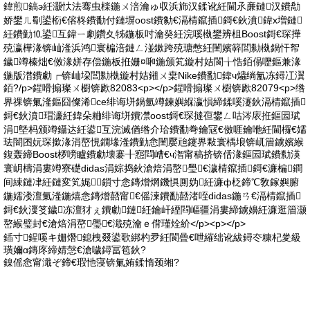
鍏煎鎬э紝灏忕法骞虫檪鍦ㄨ涪瀹ゅ収浜斾汉鍒讹紝閫氶亷鏈汉鐨勪
娇鐢ㄦ劅鍙椼€傛柊鐨勫付鏈塀oost鐨勨€滆棈鑹插鎶€鈥濆鍏х増鏈
紝鐨勭⒑鍙互鍏ㄧ劇鑽夊牬鍦板吋瀹癸紝浣嗘槸鐢辨柤Boost鎶€琛撶
殑瀛樺湪锛屾湰浜鸿寰楄涪鏈ㄥ湴鏉跨殑瑭憋紝闉嬪簳閭勬槸鍋忓帤
鐬竴榛炪€傚湪姘存偿鍦板拰姗¤啝鍦颁笂鏇村姞閬╁悎銆傝嚦鏂兼湪
鍦版澘鐨勮┍锛屾垜閭勬槸鏇村姞鎺ㄨ枽Nike鐨勫鍏ч爞绱氳冻鐞冮瀷
銆?/p>鍟嗗搧璨ㄨ櫉锛歋82083<p></p>鍟嗗搧璨ㄨ櫉锛歋82079<p>绺
界祼锛氭湰鏂囧儏浠ce绯诲垪鍋氫竴鍊嬩緥瀛愪締鍒嗘瀽鈥滆棈鑹插
鎶€鈥濆瑁濓紝鍏朵粬绯诲垪鐨凚oost鎶€琛撻亱鐢ㄥ咕涔庡拰鏂囩珷
涓墍杩颁竴鑷达紝鍙互浣滅偤绺介珨鐨勫弮鑰冦€傚啀鑰咃紝閫欏€嬬
珐闇囨妧琛撳湪涓嶅悓鐗堟湰鐨勭悆闉嬮兘鑳界敤寰楀埌锛屼篃鐪嬪緱
鍑轰締Boost椤嗙矑鐨勮壊褰╂惌閰嶆€ч潪甯稿挤锛佸湪鏂囩珷鐨勬渶
寰岄檮涓婁竴寮礎didas涓婃捣鈥滄焙涓嶅璺€濊棈鑹插鎶€濂楄鐧
间綀鏈冿紝鏈変笂娓鎻寸悆鏄熷焹鐖惧厠妫紝濂ф柉鍗℃敎鎵嬩腑
鍦嬬溇澶氭湰鍦熺悆鏄熷嚭甯€傜湅鐨勫嚭渚咥didas鍦ㄢ€滆棈鑹插
鎶€鈥濅笅鐬冻澶犲ぇ鐨勮鏈紝鑰屽緸閰嶇疆涓婁締鐪嬶紝濂逛篃灏
嶅緱璧封€滄焙涓嶅璺€濈殑瀹ｅ偝瑾烇紒</p><p></p>
鍤寸鍟嗘キ姗熸鎴栧叕鍙歌綁杓夛紝閬曡€呭繀绌讹紱鐞冭糠杞夎級
璜嬭ɑ鏄庝締婧愨€滄噦鐞冨笣鈥?
鎳傜悆甯濈ぞ鍗€瑕忚寖锛氭姷鍒惰颈缃?