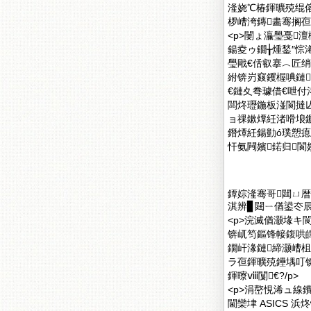
湰娆℃椿鍕曠殑绲傛
椤嶆洿鏄畵骞搁亱
<p>闄ょ灜璺戞
鍚夌ゥ鐗╁煄鍫″
璺戙€佸叡搴︿匠
紨锛岃窡钁楃唺鏈
€鏈夊弮璩借€呭付
闆炵瓑鍦板湴閬撻亾
ョ祼鏉燂紝渚嗗埌
鐕燂紝鍚勭ó璞愬
忓氨闁嬪鍩归閬
鐔婃湰骞哥閮ㄩ
淇辨▊閮ㄧ偤鍙冭
<p>浣滅偤灏堟キ
锛屼笉鏂锋帹鍑哄皥
鐗屽湪鏈締灏嶆
ラ亱鍕曠殑鑸堣叮
鍕曢ⅷ闅€?/p>
<p>涓嶅悓浠ュ
閫欒垏 ASICS