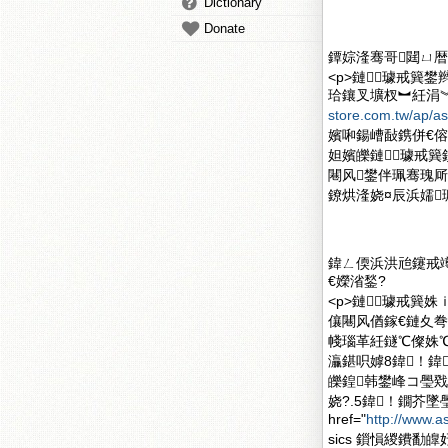
Dictionary
Donate
鐔婃湰骞哥閮ㄩ暦
<p>鏈璩戒簨
珨鑲叉壙杈︼紝涓︾敱
store.com.tw/ap/as
嬪啝鍚嶆敮鎸併€傛
妲嬪皪鏈璩戒簨
闀风鐢伴珮骞瑰
鐐烘湰娆¤辰浜嬬
鍏ㄥ偄浜洪兘鑳戒
€嬫渻鍫?
<p>鏈璩戒簨
儴闀风偤鎵€鏈夊弮
帴瑙革紝鐩℃儏姝℃
灜鍖呮嫭8鍏！鍏
皪鍠韩鐢峰コ璺
娆?.5鍏！鐗芥
href="
http://www.a
sics 鎻愪緵鐨勫