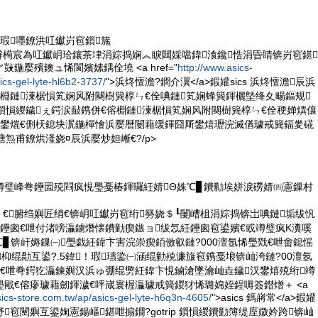
瑕嚜鐐洪叿钀岃窇鎻箷
鐢辫槆宸為叿钀岄珨鑲茶垏涓婃捣娴︽睙閮婇噹鍏湌鑱悎涓昏睛锛岃窇鍖
鍦嬮殯鐭ュ悕閬嬪嫊鍝佺墝 <a href="
http://www.asics-
ics-gel-lyte-hl6b2-3737/
">浜炵憻澹?鐧介瀷</a>鍜孉sics 浜炵憻澹辰浜
棩鏈湅椐愪笂娴风附闋樹簨椁ㄣ€佺唺鏈笂娴蜂簨鍕欐墍绛夊畼鏂规
鎻愪緵鐬ぇ鍔涙敮鎸併€傛棩鏈湅椐愪笂娴风附闋樹簨椁ㄣ€佺稉婵熼儴
厛鐢熴€侀枖鎴块泦鍦樿懀浜嬮暦闄藉缓鍕囧厛鐢熺瓑浣滅偤璩戒簨鍢夎硴
瑭炰甫鐐烘湰娆¤辰浜嬮炒妲嶃€?/p>
竴璧峰弮鑸囩殑閰疯悓璺戞椿鍕曪紝婧Θ姝℃▊鐨勬埃姘涙磱婧㈣憲鏁村
姝ｉ€腑绉嬩匠绡€锛岄叿钀岃窇绗簩娆＄┖闄嶆柤涓婃捣锛岀唺鏈垢绂忛
鑸囪€呭付渚嗙灜鐪熸懐鐨勭瘈鏃ョ绂忥紝鑸囪窇鍙嬪€戜竴璧疯Κ瀵嗘
▊锛屽媷鏁㈠璺戯紝鍏卞害浣崇瘈銆傚叡鏈?000澶氬悕璺戣€呭畬鎴愮
枊绲勪互鍙?.5鍏！瑕瓙鍌㈠涵绲勭殑濂旇窇鎸戞埌锛屾洿鏈?00澶氬
戣€呭弮鍔犵灜鍊嬩汉浜ゅ弸绲勶紝鍏卞悓鏀滄墜瀹屾垚鐬汉鐢熺殑绗竴
墜璺戙€傛瘮璩藉劒鍕濊€呯嵅寰楃灜璩戒簨鍐犲悕璐婂姪鍟嗕簽鐟熷＋ <a
sics-store.com.tw/ap/asics-gel-lyte-h6q3n-4605/
">asics 鎷嶈常</a>鍜孉
皥妤窇闉嬩互鍙婅憲鍚嶇鍖呭搧鐗?gotrip 鎻愪緵鐨勭簿缇庢媺妗跨锛屾