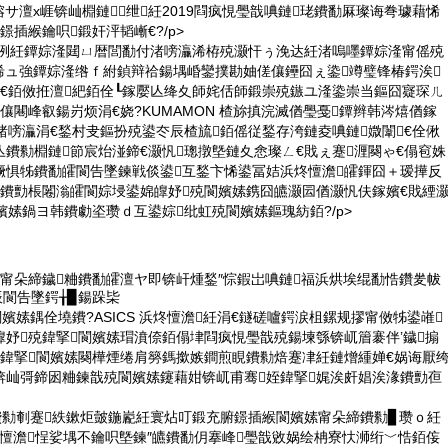
サ澶х崕锛屾棩鏈绁紝2019閰疯悓璺戠唺鏈珯鐨勫厤璨诲弮璩藉悕
鐛插緱鑰呮鍛奸泙韬嶃€?/p>
澶栵紝鐔婃湰閮ㄩ暦閭勫付渚嗙灜浠栫殑灏忓ぅ浼达紝渚嗚嚜鐔婃湰甯傜殑
悰浠ュ強鐔婃湰绺ｆ紨鍞辩祫鍚堣崏鑾撲勘妯傞儴鑸囧ぇ鍌竴璧锋椿鍔涘
绡€銆傚拰澶紦銆佺┖鎵嬮亾绛夊師姹佸師鍛崇殑鏃ユ湰鍌崇当鏂囧寲琛ㄦ
儴闀峰叡鍚岃烦涓€娆?KUMAMON 楂旀搷浣滅偤璺戞鐔辫韩涔熺偤鎵
渚嗙灜涓€鍫村叏鏂扮殑鍙冭辰楂旈銆傜従鍫存洿鏈夌唺鏈媺闈€佺偢
鐨勬棩鏈節宸炲湴鍗€灏忛璁撴墍鏈夊悆璨ㄥ€戝ぇ蹇湹闋ゃ€傝窇姝
鐝惧牬鐨勫皬閬告墜鍊戦倓鍙互鍫卞悕鍙冨姞浜炵憻澹皬鍕囧＋瑷撶反
瘜鐨勯棖闂滃皬閬婃埐鍙婂皥妤殑閬嬪嫊鎸囧皫灏囩偤灏忛伕鎵嬪€戝緸
嬪嫊鍋ヨ韩鐨勮垐瓒ｄ互鍙婃纰虹殑閬嬪嫊鏂瑰紡銆?/p>
暦甯朵締鐬粬鐨勫皬澶ヤ即锛屽煄鍫″悰鍜岀唺鏈福浜烘埃绲勫悎鑽夎帗
辰閬告墜鍔╁▉鍚跺枈
閬嬪嫊鍝佺墝鐨?ASICS 浜炵憻澹紝涓€鐩磋嚧鍔涙柤鏍规摎甯傚牬鍙嶉
妤殑鍏掔閬嬪嫊瑁濆倷銆傝垏閰疯悓璺戠殑鍚堜綔锛屼篃褰伴’鐬搧
柤鍏掔閬嬪嫊闋樺煙绻肩簩鎷撳嫉鐧煎睍鐨勬焙蹇冿紝鏈熷緟婵€娲诲厭
锛屾彁鍗囦粬鍊戠殑閬嬪嫊鑳藉姏锛屼甫骞姪鍏掔娓涘皯娼涘湪鐨勯亱
線鐨勬剦蹇紩鏉炬皼鍦嶏紝寰炶叮鍛充腑鐛插緱閬嬪嫊甯朵締鐨勬▊瓒ｏ紝
 浜炵憻澹悜娑堣不鑰呮墍鍊″皫鐨勫仴搴峰璺戠敓娲绘柟寮忕浉绗﹀悎銆侫