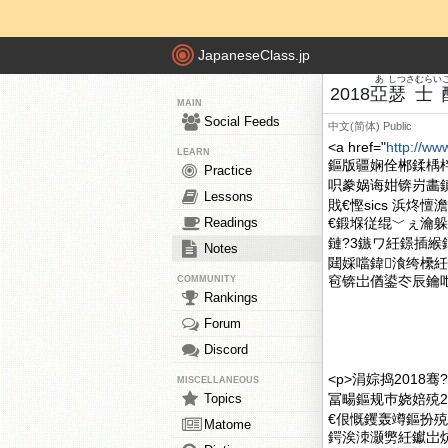
JapaneseClass.jp
あ
しつ
さむらい
2018
亞
瑟
士
MAIN
Social Feeds
中文(简体)
Public
<a href="
http://ww
LEARN
鏂版疆娴佺郴鍒楀
Practice
呮豢娲诲姏锛岃畵
Lessons
戝€慳sics 浜炵
Readings
€鍛堢従绲﹀ぇ瀹躲€?di
鏈?3鏃ワ紝鐛插緱
Notes
閮婇噹鍏湌绔欙紝
窇锛岀偤鍙冭辰鑰
COMMUNITY
Rankings
Forum
Discord
<p>涓婃捣2018骞
MISCELLANEOUS
Topics
冨畼鏂规巿娆婄殑2
€佷慨钁轰竴鏂扮
Matome
鍔涘洓灏勶紝钀岀炕