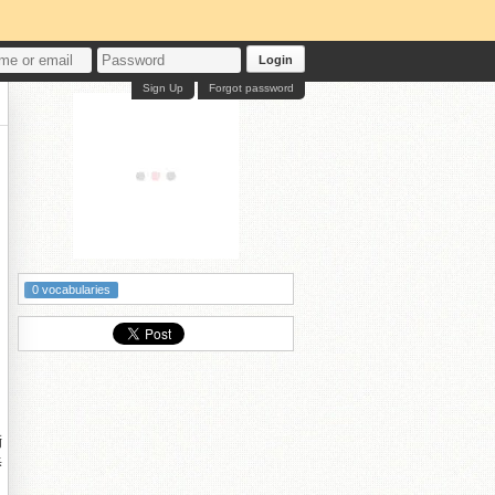
Login
Sign Up
Forgot password
0 vocabularies
椼
椿