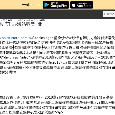
Available on
こく
ほう�喝
うみ
たん
かんらく
かい�喝
酷
萌
海
站
歡樂
開
あな
w.asics-store.com.tw/
">asics tiger 鍙扮仯</a>姣忓ぉ鐐哄ぇ瀹跺付渚嗗叏
柈鍝侊紝鐐烘偍鐨勭敓娲绘坊鍔犳洿澶氱殑鑹插僵锛岀偤鎮ㄧ殑鐢熸椿鍏
鎮ㄦ瘡澶╀笉閲嶈锛岀簿褰╃殑浜虹敓寰炵従鍦ㄩ枊濮嬶紝鏁珛闂滄敞鎴
憻澹紝鎴戝€戝皣鍏ㄦ柊鐨刟sics澶波鍠搧浠ュ強閬嬪嫊璩囪▕灏囦竴涓
v class="intro">涓婃捣2018骞?0鏈?7鏃ラ浕 /缇庨€氱ぞ/ -- 2018骞?
鐔婃湰绺ｅ叏鐞冨畼鏂规巿娆婄殑2018浜炵憻澹叿钀岃窇涓婃捣娴︽睙
鍦ㄩⅷ鏅楹椼€佷慨钁轰竴鏂扮殑涓婃捣娴︽睙閮婇噹鍏湌槌存闁嬭
呭付渚嗕竴
?0鏈?7鏃ラ浕 /缇庨€氱ぞ/ -- 2018骞?鏈?3鏃ワ紝鐛插緱鐔婃湰绺ｅ叏鐞
018浜炵憻澹叿钀岃窇涓婃捣娴︽睙閮婇噹鍏湌绔欙紝鍦ㄩⅷ鏅楹
殑涓婃捣娴︽睙閮婇噹鍏湌槌存闁嬭窇锛岀偤鍙冭辰鑰呭付渚嗕竴鍫存
鍏ㄥ牬鐨勫叏鏂拌矾璺戣辰浜嬨€?</p>