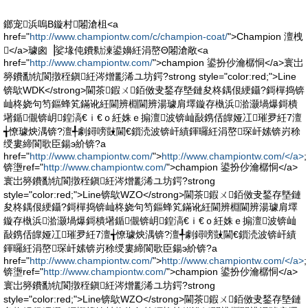
鎯宠浜嗚В鏇村闂滄柤<a
href="
http://www.championtw.com/c/champion-coat/
">Champion 澶栧
</a>璩囪▕娑堟伅鐨勬湅鍙嬶紝涓嶅Θ闂滄敞<a
href="
http://www.championtw.com/
">champion 鍙扮仯瀹樼恫</a>寰岀
簩鐨勫牨閬撴秷鎭紝涔熷彲浠ユ坊鍔?strong style="color:red;">Line
锛歍WDK</strong>閫茶鍜ㄨ銆傚叏鍫存墍鏈夋柊鍝佷綆鑷?鎶樿捣锛
屾柊娆句笉鏂蜂笂鏋讹紝閫辨棩閫辨湯璩肩墿鏇存槸浜湁灏堝爆鎶樻
墸鍎儬锛岄鍠滈€ｉ€ｏ紝姝ｅ搧澶波锛屾敮鎸佸皥娅冮璀夛紝7澶
╅憭璩炴湡锛?澶╃劇鐞嗙敱閫€鎻涜波锛屽績鍕曪紝涓嶅琛屽嫊锛岃稌
绶婁締閬歌臣鍚э紒锛?a
href="
http://www.championtw.com/
">
http://www.championtw.com/</a>
;
锛塰ref="
http://www.championtw.com/
">champion 鍙扮仯瀹樼恫</a>
寰岀簩鐨勫牨閬撴秷鎭紝涔熷彲浠ユ坊鍔?strong
style="color:red;">Line锛歍WZO</strong>閫茶鍜ㄨ銆傚叏鍫存墍鏈
夋柊鍝佷綆鑷?鎶樿捣锛屾柊娆句笉鏂蜂笂鏋讹紝閫辨棩閫辨湯璩肩墿
鏇存槸浜湁灏堝爆鎶樻墸鍎儬锛岄鍠滈€ｉ€ｏ紝姝ｅ搧澶波锛屾
敮鎸佸皥娅冮璀夛紝7澶╅憭璩炴湡锛?澶╃劇鐞嗙敱閫€鎻涜波锛屽績
鍕曪紝涓嶅琛屽嫊锛岃稌绶婁締閬歌臣鍚э紒锛?a
href="
http://www.championtw.com/
">
http://www.championtw.com/</a>
;
锛塰ref="
http://www.championtw.com/
">champion 鍙扮仯瀹樼恫</a>
寰岀簩鐨勫牨閬撴秷鎭紝涔熷彲浠ユ坊鍔?strong
style="color:red;">Line锛歍WZO</strong>閫茶鍜ㄨ銆傚叏鍫存墍鏈