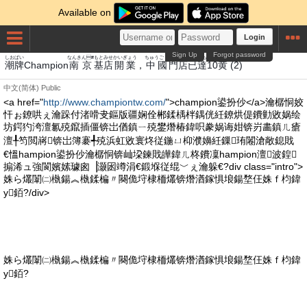
Available on
Login
Sign Up
Forgot password
しお
ぱい
なんきん#
もと
みせ
かいぎょう
ちゅうごく
もん
みせ
い
たち
き
潮
牌
Champion
南京
基
店
開業
，
中國
門
店
已
達
10
黄
(2)
中文(简体)
Public
<a href="
http://www.championtw.com/
">champion鍙扮仯</a>瀹樼恫姣
忓ぉ鐐哄ぇ瀹跺付渚嗗叏鏂版疆娴佺郴鍒楀柈鍝侊紝鐐烘偍鐨勭敓娲绘
坊鍔犳洿澶氱殑鑹插僵锛岀偤鎮ㄧ殑鐢熸椿鍏呮豢娲诲姏锛岃畵鎮ㄦ瘡
澶╀笉閲嶈锛岀簿褰╃殑浜虹敓寰炵従鍦ㄩ枊濮嬶紝鏁珛闂滄敞鎴戝
€慍hampion鍙扮仯瀹樼恫锛屾垜鍊戝皣鍏ㄦ柊鐨凜hampion澶波鍠
搧浠ュ強閬嬪嫊璩囪▕灏囦竴涓€鍛堢従绲﹀ぇ瀹躲€?div class="intro">
姝ら爜闈㈡槸鍚︽槸鍒楄〃闋佹垨棣栭爜锛熸湭鎵惧埌鍚堥仼姝ｆ枃鍏
у銆?/div>
姝ら爜闈㈡槸鍚︽槸鍒楄〃闋佹垨棣栭爜锛熸湭鎵惧埌鍚堥仼姝ｆ枃鍏
у銆?