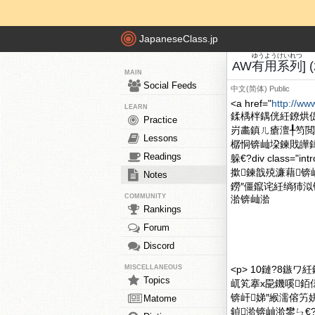
JapaneseClass.jp
ゆうよう
けいれつ
AW
有用
系列
] 
MAIN
Social Feeds
中文(简体)
Public
<a href="
http://ww
LEARN
鍒楀柈鍝侊紝鐐烘
Practice
岃畵鎮ㄦ瘡澶╀笉閲
Lessons
樼恫锛屾垜鍊戝皣鍏
Readings
躲€?div clas
撳鍊戠殑濂藉锛
Notes
鐒″僵鑹诧紝绱犻泤
COMMUNITY
湁锛屾湁
Rankings
Forum
Discord
MISCELLANEOUS
<p> 10鏈?8
Topics
屼笂搴х巼鐖嗘銆
锛屽娣″緱濡傛竻
Matome
鍞湁锛屾湁鐢ㄣ€