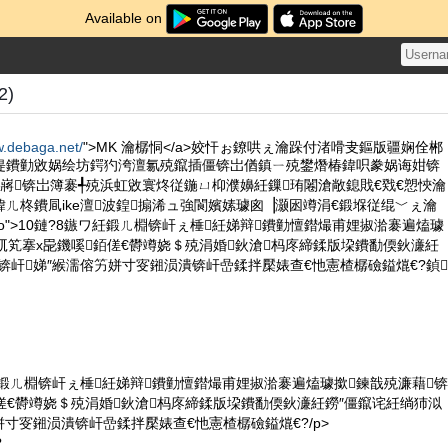
Available on
(2)
w.debaga.net/
">MK 瀹樼恫</a>姣忓ぉ鐐哄ぇ瀹跺付渚嗗叏鏂版疆娴佺郴
偍鐨勭敓娲绘坊鍔犳洿澶氱殑鑹插僵锛岀偤鎮ㄧ殑鐢熸椿鍏呮豢娲诲姏锛
嶈锛岀簿褰╃殑浜虹敓寰炵従鍦ㄩ枊濮嬶紝鏁珛闂滄敞鎴戝€戣€愬悏瀹
ㄦ柊鐨凬ike澶波鍠搧浠ュ強閬嬪嫊璩囪▕灏囦竴涓€鍛堢従绲﹀ぇ瀹
s="intro">10鏈?8鏃ワ紝鍛ㄦ棩锛屽ぇ棰紝娣辩鐨勭憻鐟熶甫娌掓湁褰遍熆璩
屼笂搴х巼鐖嗘銆傞€欎竴娆＄殑涓婚鈥滄杩庝締鍒版垜鐨勫偄鈥濓紝
锛屽娣″緱濡傛竻姘寸叜鎺涢潰锛屽嵒鍒拌檿婊查€忚憲楂樼礆鎰熴€?鍞
鏃ワ紝鍛ㄦ棩锛屽ぇ棰紝娣辩鐨勭憻鐟熶甫娌掓湁褰遍熆璩撳鍊戠殑濂藉锛
傞€欎竴娆＄殑涓婚鈥滄杩庝締鍒版垜鐨勫偄鈥濓紝鐒″僵鑹诧紝绱犻泤
姘寸叜鎺涢潰锛屽嵒鍒拌檿婊查€忚憲楂樼礆鎰熴€?/p>
?