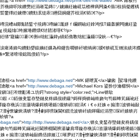
鍫?a href="
http://www.debaga.net/p/mk-belt-mk-wallet/
">MK 鑵板付
K閮芥槸鍏呮埃鐨勶紝涓嶉毣鏄ソ鐪嬶紝鑰屼笖楂樺瘑闁夈€傝椋捐儗钁楀
晳鐢燂紝鐪熸鐨勯泦缇庡鑸囧姛鑳芥柤涓€韬€?/p>
寰屼竴浣嶆ā鐗瑰嚭鍫寸殑鏄竴鏀厖姘ｆ矙鐧硷紝鎿鸿惤T鑷轰腑闁擄紝鍌
ｇ殑鎰熻绔嬪埢鐕熼€犲嚭渚嗐€?/p>
氾紝绨″寲鐬褰€侀ò绌虹灜鍏у績銆佹斁绌虹灜鑷垜鈥︹€?/p>
妷鐩涙瘏浠婂勾鐨勭媭鎱嬶紝鏁為枊鑳告嚪锛屽唬绱嶈瑷€锛屼互铏涘績涔
¤繋渚嗗埌鎴戝偄銆?/p>
<a href="
http://www.debaga.net/
">MK 鍖呭寘</a>璩囪▕娑堟伅鐨
<a href="
http://www.debaga.net/
">Michael Kors 鍙扮仯瀹樼恫</a>
涔熷彲浠ユ坊鍔?strong style="color:red;">Line锛歍
g>閫茶鍜ㄨ銆傚叏鍫存墍鏈夋柊鍝佷綆鑷?鎶樿捣锛屾柊娆句笉鏂蜂笂鏋讹紝
鏇存槸浜湁灏堝爆鎶樻墸鍎儬锛岄鍠滈€ｉ€ｏ紝姝ｅ搧澶波锛屾敮
7澶╅憭璩炴湡锛?澶╃劇鐞嗙敱閫€鎻涜波锛屽績鍕曪紝涓嶅琛屽嫊锛岃
紒锛?a
ebaga.net/
">
http://http://www.debaga.net/</a>
;锛夊叏鍫存墍鏈夋柊鍝佷
柊娆句笉鏂蜂笂鏋讹紝閫辨棩閫辨湯璩肩墿鏇存槸浜湁灏堝爆鎶樻墸鍎
紝姝ｅ搧澶波锛屾敮鎸佸皥娅冮璀夛紝7澶╅憭璩炴湡锛?澶╃劇鐞嗙敱閫