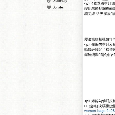
Dictionary
<p> 4骞翠締锛
Donate
鍥炲粖鐨勬矙榫嶇
鐧间綀-绺界祼涓畬
璎濆箷锛屾槸姣忓勾
<p> 鍘诲勾锛屽
嚭锛屽緸閭ｆ檪璧
樼礆鐨勭涓€姝ャ€?
<p> 浠婂勾锛屽
 鐬紝浣嗘槸鏉惧
women-bags-9d28