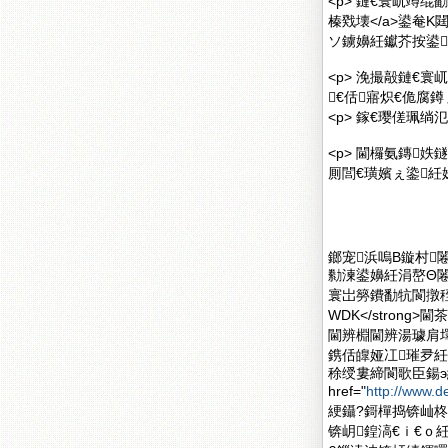
<p> 鏈€寰屼竴绲勫嚭
榛戣壊</a>鍙奙
ソ鐪嬶紝钀芥按鍙
<p> 浼撮毃鏈€
€佸寤炽€佹腐鐏
<p> 鎵€璎傞珮绱
<p> 閫欏氨鏄
厠閭€璜嬪ぇ鍌紝姝
鎯宠浜嗚В鏇村闂滄柤
勬湅鍙嬶紝涓嶅Θ闂滄敞
寰岀簩鐨勫牨閬撴秷鎭紝
WDK</stron
閫辨棩閫辨湯璩肩墿
鎸佸皥娅冮璀夛紝
稌绶婁締閬歌臣鍚э
href="
http://www.d
綆鑷?鎶樿捣锛屾
锛岄鍠滈€ｉ€ｏ