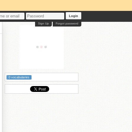
Login
Sign Up
Forgot password
0 vocabularies