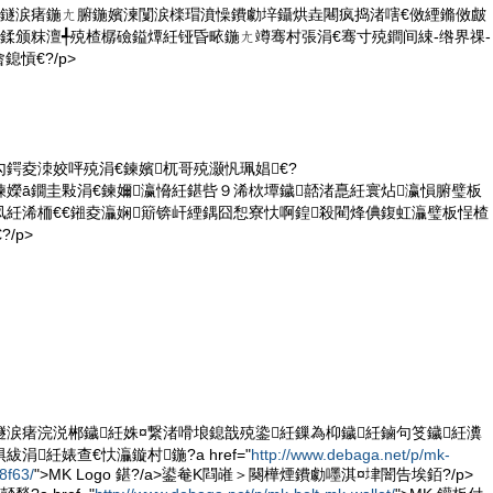
屽妷鐩涙瘏鍦ㄤ腑鍦嬪湅闅涙檪瑁濆懆鐨勮垶鑷烘垚闀疯捣渚嗐€傚緸鏅傚皻
鍒颁粖澶╃殑楂樼礆鎰燂紝铔昏畩鍦ㄤ竴骞村張涓€骞寸殑鐧间綀-绺界祼-
鎴愩€?/p>
鍔夌洓姣呯殑涓€鍊嬪杌哥殑灏忛珮娼€?
叐鍊嬫ā鐗圭敤涓€鍊嬭瀛愶紝鍖呰９浠栨墰鐬嚭渚嗭紝寰炶瀛愪腑璧板
凤紝浠栭€€鎺夌灜娴簛锛屽緸鍝囧惒寮忕啊鍠殺閵烽倎鍑虹灜璧板悜楂
/p>
妷鐩涙瘏浣涚郴鐬紝姝¤繋渚嗗埌鎴戠殑鍌紝鏁為枊鐬紝鏀句笅鐬紝瀵
紱涓紝婊查€忕灜鏇村鍦?a href="
http://www.debaga.net/p/mk-
8f63/
">MK Logo 鍖?/a>鍙奙K閰嶉＞闋樺煙鐨勮嚜淇¤垏闇告埃銆?/p>