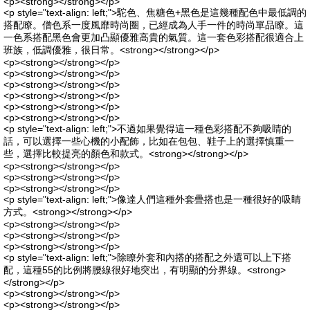
<p><strong></strong></p>
<p style="text-align: left;">駝色、焦糖色+黑色是這幾種配色中最低調的
搭配瞭。僧色系一度風靡時尚圈，已經成為人手一件的時尚單品瞭。這
一色系搭配黑色會更加凸顯優雅高貴的氣質。這一套色彩搭配很適合上
班族，低調優雅，很日常。<strong></strong></p>
<p><strong></strong></p>
<p><strong></strong></p>
<p><strong></strong></p>
<p><strong></strong></p>
<p><strong></strong></p>
<p><strong></strong></p>
<p style="text-align: left;">不過如果覺得這一種色彩搭配不夠吸睛的
話，可以選擇一些心機的小配飾，比如在包包、鞋子上的選擇慎重一
些，選擇比較提亮的顏色和款式。<strong></strong></p>
<p><strong></strong></p>
<p><strong></strong></p>
<p><strong></strong></p>
<p style="text-align: left;">像達人們這種外套疊搭也是一種很好的吸睛
方式。<strong></strong></p>
<p><strong></strong></p>
<p><strong></strong></p>
<p><strong></strong></p>
<p style="text-align: left;">除瞭外套和內搭的搭配之外還可以上下搭
配，這種55的比例將腰線很好地突出，有明顯的分界線。<strong>
</strong></p>
<p><strong></strong></p>
<p><strong></strong></p>