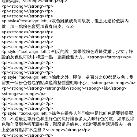
過於高調。<strong></strong></p>
<p><strong></strong></p>
<p><strong></strong></p>
<p><strong></strong></p>
<p style="text-align: left;">灰色雖被成為高級灰，但是太過於低調內
斂，加一點粉色會更加青春俏皮。</p>
<p><strong></strong></p>
<p><strong></strong></p>
<p><strong></strong></p>
<p><strong></strong></p>
<p style="text-align: left;">相反的說，如果說粉色過於柔嫩，少女，靜
謐的灰色也可以中和這一點，更顯優雅大方。<strong></strong></p>
<p><strong></strong></p>
<p><strong></strong></p>
<p><strong></strong></p>
<p style="text-align: left;">除此之外，即使一身百分之80都是灰色，隻
需要一個粉色包包的點綴也讓整體靈動瞭不少。<strong></strong></p>
<p><strong></strong><strong>綠</strong><strong>+綠</strong>
<strong></strong></p>
<p><strong></strong></p>
<p><strong></strong></p>
<p><strong></strong></p>
<p style="text-align: left;">綠色在很多人的印象中是比紅色還要難搭配
的，不過最近軍綠色和墨綠色的流行讓很多人入瞭綠色的坑。如果說綠
色和什麼顏色搭配最好看，那麼還是綠色，都說“要想生活過得去，身
上必須有點綠”不是麼？<strong></strong></p>
<p><strong></strong></p>