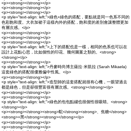
<p><strong></strong></p>
<p><strong></strong></p>
<p><strong></strong></p>
<p style="text-align: left;">綠色+綠色的搭配，要點就是同一色系不同的
色彩飽和度。大衣加裙子這樣內外的搭配，飽和度的差別會讓整體更加
有層次感。</p>
<p><strong></strong></p>
<p><strong></strong></p>
<p><strong></strong></p>
<p style="text-align: left;">上下的搭配也是一樣，相同的色系也可以在
設計上花點心思，比如個性的印花、幾何圖案之類的。<strong>
</strong></p>
<p><strong></strong></p>
<p style="text-align: left;">丹麥時尚博主薩拉·米凱拉 (Sarah Mikaela)
這套綠色的搭配很優雅偏中性風。</p>
<p><strong></strong></p>
<p style="text-align: left;">造型師的這套搭配就很有心機，一眼望過去
都是綠色，但是卻很豐富很有層次感。<strong></strong></p>
<p><strong></strong></p>
<p><strong></strong></p>
<p style="text-align: left;">綠色的包包點綴也很個性很吸睛。<strong>
</strong></p>
<p><strong></strong><strong>駝</strong><strong>、焦糖</strong>
<strong>+黑</strong><strong></strong></p>
<p><strong></strong></p>
<p><strong></strong></p>