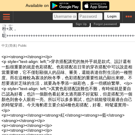
Available on
Login
Sign Up
Forgot password
こな
はい
粉
+
灰
，
だ
駝
++++++++++++++++++++++++++++++++++++++
中文(简体)
Public
<p><strong></strong></p>
<p style="text-align: left;">穿衣搭配講究的無外乎就是款式、設計還有
一點很重要的就是色彩搭配。色彩搭配在日常的穿衣搭配中可以說是相
當重要瞭，它不僅彰顯個人的品味、審美，還能表達你對生活的一種態
度。而在這種較為寡淡的秋冬季，色彩搭配的重要性就凸顯出來瞭。不
想要過於乏味的生活，就要為冬季添一絲彩色，多一些繽紛繁華。</p>
<p style="text-align: left;">其實色彩搭配說難也不難，有時候就是要自
己認為好看，也許一個顏色看起來太過亮眼不好駕馭，但是搭配另一個
顏色則會令人眼前一亮。所以可以多多嘗試，也許就能發現最適合自己
的時髦穿搭。今天海豹君主要介紹4種色彩搭配，好看、時髦還實用~
</p>
<p><strong></strong><strong>紅</strong><strong>+藍</strong>
<strong></strong></p>
<p><strong></strong></p>
<p><strong></strong></p>