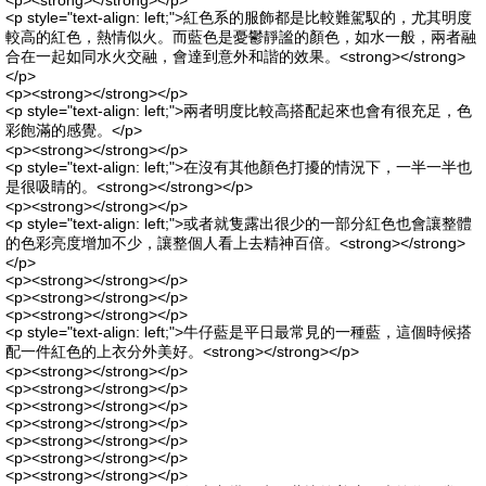
<p><strong></strong></p>
<p style="text-align: left;">紅色系的服飾都是比較難駕馭的，尤其明度
較高的紅色，熱情似火。而藍色是憂鬱靜謐的顏色，如水一般，兩者融
合在一起如同水火交融，會達到意外和諧的效果。<strong></strong>
</p>
<p><strong></strong></p>
<p style="text-align: left;">兩者明度比較高搭配起來也會有很充足，色
彩飽滿的感覺。</p>
<p><strong></strong></p>
<p style="text-align: left;">在沒有其他顏色打擾的情況下，一半一半也
是很吸睛的。<strong></strong></p>
<p><strong></strong></p>
<p style="text-align: left;">或者就隻露出很少的一部分紅色也會讓整體
的色彩亮度增加不少，讓整個人看上去精神百倍。<strong></strong>
</p>
<p><strong></strong></p>
<p><strong></strong></p>
<p><strong></strong></p>
<p style="text-align: left;">牛仔藍是平日最常見的一種藍，這個時候搭
配一件紅色的上衣分外美好。<strong></strong></p>
<p><strong></strong></p>
<p><strong></strong></p>
<p><strong></strong></p>
<p><strong></strong></p>
<p><strong></strong></p>
<p><strong></strong></p>
<p><strong></strong></p>