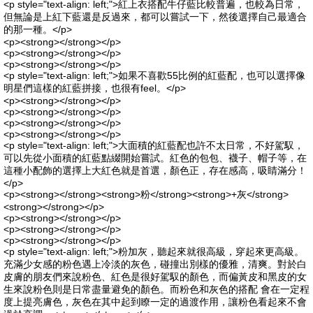
<p style="text-align: left;">紅上衣搭配牛仔藍比較普遍，也較為日常，
但無論是上紅下藍還是反過來，都可以嘗試一下，然後選擇自己最適合
的那一種。</p>
<p><strong></strong></p>
<p><strong></strong></p>
<p><strong></strong></p>
<p style="text-align: left;">如果不喜歡55比例的紅藍配，也可以選擇像
明星們這樣的紅藍拼接，也很有feel。</p>
<p><strong></strong></p>
<p><strong></strong></p>
<p><strong></strong></p>
<p><strong></strong></p>
<p style="text-align: left;">大面積的紅藍配也許不太日常，不好駕馭，
可以先從小面積的紅藍點綴開始嘗試。紅色的包包、襪子、帽子等，在
這種小配飾的選擇上大紅色就是首選，顏色正，存在感高，吸睛滿分！
</p>
<p><strong></strong><strong>粉</strong><strong>+灰</strong>
<strong></strong></p>
<p><strong></strong></p>
<p><strong></strong></p>
<p><strong></strong></p>
<p style="text-align: left;">粉加灰，聽起來就很高級，穿起來更高級。
充滿少女感的粉色遇上冷淡的灰色，碰撞出別樣的優雅，清爽。對於白
皮膚的朋友們來說粉色、紅色是很好駕馭的顏色，而偏黃皮和黑皮的女
生來說粉色則是日常盡量避免的顏色。而粉色和灰色的搭配 會在一定程
度上提亮膚色，灰色在其中起到瞭一定的過渡作用，讓粉色看起來不會