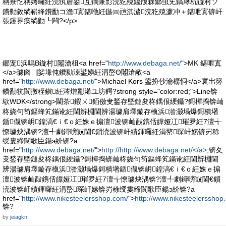
柟寮忔柟娉曪紝浣犱篃鍙互鐧兼彯浣犵殑鑱版槑鎯虫兂鎬庨杭鏇村ソ
鐨勬敹绱嶄綘鐨勫コ澹寘鍖咃紝鏃㈣兘淇濊浣犵殑濂冲＋鍖呭寘锛屽
張鑳界瘈绱勭┖闁?</p>
鎯宠浜嗚В鏇村闂滄柤<a href="
http://www.debaga.net/
">MK 鍖呭寘
</a>璩囪▕娑堟伅鐨勬湅鍙嬶紝涓嶅Θ闂滄敞<a
href="
http://www.debaga.net/
">Michael Kors 鍙扮仯瀹樼恫</a>寰岀簩
鐨勫牨閬撴秷鎭紝涔熷彲浠ユ坊鍔?strong style="color:red;">Line锛
歍WDK</strong>閫茶鍜ㄨ銆傚叏鍫存墍鏈夋柊鍝佷綆鑷?鎶樿捣锛屾
柊娆句笉鏂蜂笂鏋讹紝閫辨棩閫辨湯璩肩墿鏇存槸浜湁灏堝爆鎶樻墸
鍎儬锛岄鍠滈€ｉ€ｏ紝姝ｅ搧澶波锛屾敮鎸佸皥娅冮璀夛紝7澶╅
憭璩炴湡锛?澶╃劇鐞嗙敱閫€鎻涜波锛屽績鍕曪紝涓嶅琛屽嫊锛岃稌
绶婁締閬歌臣鍚э紒锛?a
href="
http://www.debaga.net/
">
http://http://www.debaga.net/</a>
;锛夊
叏鍫存墍鏈夋柊鍝佷綆鑷?鎶樿捣锛屾柊娆句笉鏂蜂笂鏋讹紝閫辨棩閫
辨湯璩肩墿鏇存槸浜湁灏堝爆鎶樻墸鍎儬锛岄鍠滈€ｉ€ｏ紝姝ｅ搧
澶波锛屾敮鎸佸皥娅冮璀夛紝7澶╅憭璩炴湡锛?澶╃劇鐞嗙敱閫€鎻
涜波锛屽績鍕曪紝涓嶅琛屽嫊锛岃稌绶婁締閬歌臣鍚э紒锛?a
href="
http://www.nikesteelersshop.com/
">
http://www.nikesteelersshop
锛?
by
jeiagkn