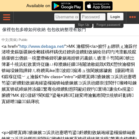
Available on
Login
Sign Up
Forgot password
傢裡包包多瞭如何收納 包包收納整理有竅門
中文(简体)
Public
<a href="
http://www.debaga.net/
">MK 瀹樼恫</a>姣忓ぉ鐐哄ぇ瀹跺付
渚嗗叏鏂版疆娴佺郴鍒楀柈鍝侊紝鐐烘偍鐨勭敓娲绘坊鍔犳洿澶氱殑鑹
插僵锛岀偤鎮ㄧ殑鐢熸椿鍏呮豢娲诲姏锛岃畵鎮ㄦ瘡澶╀笉閲嶈锛岀
簿褰╃殑浜虹敓寰炵従鍦ㄩ枊濮嬶紝鏁珛闂滄敞鎴戝€戣€愬悏瀹樼恫
锛屾垜鍊戝皣鍏ㄦ柊鐨凬ike澶波鍠搧浠ュ強閬嬪嫊璩囪▕灏囦竴涓
€鍛堢従绲﹀ぇ瀹躲€?div class="intro">鍖呭寘鏄瘡鍊嬪コ浜洪兘蹇呬
笉鍙皯鐨勭敓娲诲繀鍌欏搧锛屾瘡鍊嬪コ浜洪兘鎯崇洝閲忓璨峰咕鍊
嬪寘锛屼締婊胯冻鑷繁骞虫檪鐨勬惌閰嶏紝鍥犳寰堝濂虫€х殑鍌
腑鐨?MK 鍠偐鍖?閵€鑹?鍙奙K鏄叿鏈変竴瀹氭暩閲忕殑锛屽彲鏄
寘鍖呭鐬┎鎬庨杭
<p>鍖呭寘鏄瘡鍊嬪コ浜洪兘蹇呬笉鍙皯鐨勭敓娲诲繀鍌欏搧锛屾瘡
鍊嬪コ浜洪兘鎯崇洝閲忓璨峰咕鍊嬪寘锛屼締婊胯冻鑷繁骞虫檪鐨勬