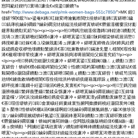
惌閰嶏紝鍥犳寰堝濂虫€х殑鍌腑鐨?a
href="
http://www.debaga.net/p/mk-women-bags-551c7850/
">MK 鍠
偐鍖?閵€鑹?/a>鍙奙K鏄叿鏈変竴瀹氭暩閲忕殑锛屽彲鏄寘鍖呭鐬
┎鎬庨杭鏀剁磵鍛?鏀剁磵浣犲績鎰涚殑鍖呭寘锛岄€欎簺濡欐嫑浣犲彲
鑳界敤鐨勪笂銆?/p><p></p><p>绗竴鎷涳細濡傛灉鏄綘鍠滄鐨勫竼
浣堝コ澹寘鍖咃紝閫欑ó濂冲＋鍖呭寘鍙互鑷敱鎶樼枈锛屼篃涓嶅
鏄撹畩褰紝鎵€浠ユ垜鍊戝彲浠ュ皣濂冲＋鍖呭寘鍗锋垚涓€鍗凤紝鐒
跺緦鎸夌収椤忚壊鐨勬繁娣洪€茶纰兼斁锛屽鏋滄兂鐢ㄦ檪闇€瑕佺敤
浠€楹艰壊绯荤殑濂冲＋鍖呭寘鎵捐捣渚嗕篃闈炲父鏂逛究銆?/p><p>
</p><p>绗簩鎷涳細灏忕殑濂冲＋鍖呭寘鍙互鐤婅鍦ㄥぇ鐨勫コ澹
寘鍖呰！锛岄€欑ó鏂规硶闈炲父閬╁悎鐨唱杓冪‖鐨勫コ澹寘鍖呫€傜
敤閫欑ó灏囧皬鐨勫コ澹寘鍖呭閫插ぇ鐨勫コ澹寘鍖呰！锛屼笉浣嗚
兘绡€鐪佹敹绱嶆檪闇€瑕佺殑绌洪枔锛岄倓鑳藉厖鐣跺ぇ鐨勫コ澹寘
鍖呯殑濉厖鐗╋紝鍙瑐涓€鑸夊叐寰椼€?/p><p></p><p>绗笁鎷涳細
灏辨槸鑷繁鍕曟墜鑷繁鍒朵綔濂冲＋鍖呭寘鏀剁磵琚嬶紝鍙互鍏堟
簴鍌欏ソ涓€浜涗綀鏂欙紝鎸夌収濂冲＋鍖呭寘澶у皬鐨勫叐鍊嶅乏鍙抽
€茶瑁佸壀锛岃鍓畬寰岋紝鎶婁綀寰炰腑闁撳皪鎶橈紝灏囧叐绔帴
鍙ｈ檿绺悎锛岄€欐ǎ涓€鍊嬬啊鍠殑鏀剁磵琚嬪氨鍋氬ソ鐬€傚埗浣
滃ソ鏀剁磵琚嬪緦锛屽氨鍙互灏囦綘蹇冩剾鐨勫コ澹寘鍖呮斁鍒伴
€欎簺鏀剁磵琚嬭！锛屾妸瀹冩帥鍦ㄩ伩闁戠殑鍦版柟銆傞€欐ǎ鏃㈠彲
浠ョ瘈绱勭┖闁擄紝鍙堣兘寰堝ソ鐨勪繚璀蜂綘鐨勫績鎰涚殑濂冲＋鍖
呭寘!</p><p>鍏跺鏀剁磵浣犲績鎰涚殑濂冲＋鍖呭寘涔熸湁寰堝绋