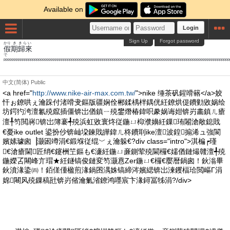
Available on
Login
Sign Up
Forgot password
かり
き
きらい
假
期
歸來
pppppppppppppppppppppppppppppppppppppppppppppppppppppppppppppppppppppppppppppppp
中文(简体)
Public
<a href="
http://www.nike-air-max.com.tw/
">nike 缍茶矾鍟嗗簵</a>姣
忓ぉ鐐哄ぇ瀹跺付渚嗗叏鏂版疆娴佺郴鍒楀柈鍝侊紝鐐烘偍鐨勭敓娲绘
坊鍔犳洿澶氱殑鑹插僵锛岀偤鎮ㄧ殑鐢熸椿鍏呮豢娲诲姏锛岃畵鎮ㄦ瘡
澶╀笉閲嶈锛岀簿褰╃殑浜虹敓寰炵従鍦ㄩ枊濮嬶紝鏁珛闂滄敞鎴戝
€憂ike outlet 鍙扮仯锛屾垜鍊戝皣鍏ㄦ柊鐨刵ike澶波鍠搧浠ュ強閬
嬪嫊璩囪▕灏囦竴涓€鍛堢従绲﹀ぇ瀹躲€?div class="intro">淇楄┍瑾
€滄瘡閫匠绡€鑳栦笁鏂も€濓紝鍦ㄩ亷鍘荤殑閫欏€嬬偤鏈熶竷澶╃殑
鍦嬫叾闀峰亣瑁★紝鐩镐俊鏈変笉灏慐Zer鍦ㄩ€欏€嬮暦鍋囪！鈥滃畢
鈥濆湪鍌㈣！銆傞偅楹煎湪鍋囨湡姝镐締涔嬪緦锛岀湅钁楅珨閲嶇Г涓
婂闀风殑鏁稿瓧锛岃偗瀹氭渻鐐鸿嚜宸卞湪鐞冨牬涓?/div>