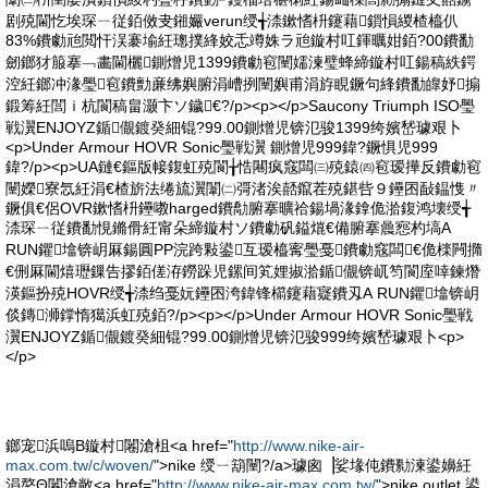
剧殑閫忔埃琛ㄧ従銆傚叏鎺孍verun绶╅渿鏉愭枡鑳藉鎻愪緵楂橀仈
83%鐨勮兘閲忓洖褰堬紝璁撲綘姣忎竴姝ラ兘鏇村叿鍕曞姏銆?00鐨勫
劒鎯犲箙搴﹁畵閫欐鍘熷児1399鐨勮窇闉嬬湅璧蜂締鏇村叿鍚稿紩鍔
涳紝鎯冲湪璺窇鐨勯亷绋嬩腑涓嶆挒闉嬩甫涓斿睍鐝句綘鐨勫皥妤搧
鍛筹紝閭ｉ杭閬稿畠灏卞ソ鐬€?/p><p></p>Saucony Triumph ISO璺
戦瀷ENJOYZ鍎儬鍍癸細锟?99.00鍘熷児锛氾骏1399绔嬪嵆璩艰卜
<p>Under Armour HOVR Sonic璺戦瀷 鍘熷児999鍏?鐝惧児999
鍏?/p><p>UA鏈€鏂版帹鍑虹殑閬╁悎闀疯窛闆㈢殑鎱㈣窇瑷撶反鐨勮窇
闉嬫寮忥紝涓€楂旂法绻旈瀷闈㈡彁渚涘嚭鑹茬殑鍖呰９鑸囨敮鎾愯〃
鐝俱€侶OVR鏉愭枡鑸嘋harged鐨勪腑搴曠祫鍚堝湪鎿佹湁鍑鸿壊绶╅
渿琛ㄧ従鐨勫悓鏅傦紝甯朵締鏇村ソ鐨勮矾鎰熴€備腑搴曟惌杓塙A
RUN鑺墖锛岄厤鍚圓PP浣跨敤鍙互瑷橀寗璺戞鐨勮窛闆€佹檪闁撱
€侀厤閫熺瓑鏁告摎銆傞洊鐒跺児鏍间笂娌掓湁鍎儬锛屼笉閬庢啈鍊熸
渶鏂扮殑HOVR绶╅渿绉戞妧鑸囨洿鍏锋櫤鑳藉寲鐨刄A RUN鑺墖锛岄
倓鏄浉鐣惰獦浜虹殑銆?/p><p></p>Under Armour HOVR Sonic璺戦
瀷ENJOYZ鍎儬鍍癸細锟?99.00鍘熷児锛氾骏999绔嬪嵆璩艰卜<p>
</p>
鎯宠浜嗚В鏇村闂滄柤<a href="
http://www.nike-air-
max.com.tw/c/woven/
">nike 绶ㄧ箶闉?/a>璩囪▕娑堟伅鐨勬湅鍙嬶紝
涓嶅Θ闂滄敞<a href="
http://www.nike-air-max.com.tw/
">nike outlet 鍙