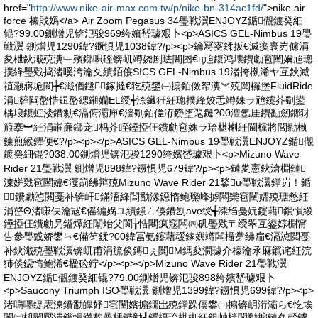
href="
http://www.nike-air-max.com.tw/p/nike-bn-314ac1fd/
">nike air
force 榛戝嬀</a> Air Zoom Pegasus 34璺戦瀷ENJOYZ鍎儬鍍癸細
锟?99.00鍘熷児锛氾骏969绔嬪嵆璩艰卜<p>ASICS GEL-Nimbus 19璺
戦瀷 鍘熷児1290鍏?鐝惧児1038鍏?/p><p>鑰冩叜鍒扳€滅瘈寰岃儢涓
夋枻鈥濈殑瀵﹂殯鎯呮硜锛屼竴娆剧珐闇囨€ц兘鍑鸿壊鐨勮窇闉嬭兘璁
撲綘璺戣捣渚嗘洿瀹夊績銆侫SICS GEL-Nimbus 19渚挎槸浠ヤ互鈥滅
禃灏嶈垝閬┾€濈偤鐩鎵撻€犵殑鐢㈠搧銆傚帤瀵︾殑闆欏堡FluidRide
涓簳閰嶅悎鍓嶅緦鎺孏EL绶╅渿鑶狅紝璁撲綘姣忎竴姝ラ兘鑳芥劅鍙
楀埌鍑虹溇鐨勨€滆俯灞庘€濇劅銆傞洊鐒堕毣鏈?00澶氬厓鐨勫劒鎯犲
箙搴︼紝涓嶉亷鎯宠杩芥眰鑸掗仼鐨勮窇姝ラ珨椹楋紝閫欓將閭勬槸
鍊煎緱鑺便€?/p><p></p>ASICS GEL-Nimbus 19璺戦瀷ENJOYZ鍎儬
鍍癸細锟?038.00鍘熷児锛氾骏1290绔嬪嵆璩艰卜<p>Mizuno Wave
Rider 21璺戦瀷 鍘熷児898鍏?鐝惧児679鍏?/p><p>鏈夎憲鈥滄棩鏈
湅姘戣窇闉嬧€濅箣绋辩殑Mizuno Wave Rider 21鍫ū璺戦瀷鐣岃！鍎
鐨勮惉閲戞补锛屽鏋滀綘閭勫湪鐚惰鲍璨峰摢闆欒窇闉嬬殑瑭憋紝
涓嶅Θ渚嗛伕瀹冦€傜編娲ユ績鐛ㄥ偄鐨刉ave绶╅渿绉戞妧鑳藉鎻愪緵
鑸掗仼鐨勮叧鎰燂紝闈炲父閬╁悎闀疯窛闆㈣矾璺戣〒绶翠互鍙婃棩甯
告參璺戜娇鐢ㄣ€備笉鍒?00鍏冨氨鑳藉叆鎵嬩竴闆欏牚绋扁€滆惉閲戞
补鈥濈殑璺戦瀷锛屼甫涓旈倓鏄ぇ闃Μ鎷夋澗璩介檺瀹氶厤鑹诧紝浣
犻倓鐚惰鲍浠€楹硷紵</p><p></p>Mizuno Wave Rider 21璺戦瀷
ENJOYZ鍎儬鍍癸細锟?79.00鍘熷児锛氾骏898绔嬪嵆璩艰卜
<p>Saucony Triumph ISO璺戦瀷 鍘熷児1399鍏?鐝惧児699鍏?/p><p>
渚嗚嚜缇庡湅鐨勫皥妤窇闉嬪搧鐗岀殑鐣跺偄鐢㈠搧锛岄洐灞ら€忔埃
闈㈡枡闉嬮潰鎻愪緵杓曡杽鐨勭┛钁楅珨椹楋紝鍚屾檪閭勬搧鏈夊嚭鐪