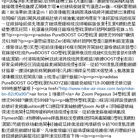
<p>淇楄┍瑾€滄瘡閫匠绡€鑳栦笁鏂も€濓紝鍦ㄩ亷鍘荤殑閫欏€嬬偤
鏈熶竷澶╃殑鍦嬫叾闀峰亣瑁★紝鐩镐俊鏈変笉灏慐Zer鍦ㄩ€欏€嬮暦鍋
囪！鈥滃畢鈥濆湪鍌㈣！銆傞偅楹煎湪鍋囨湡姝镐締涔嬪緦锛岀湅钁楅
珨閲嶇Г涓婂闀风殑鏁稿瓧锛岃偗瀹氭渻鐐鸿嚜宸卞湪鐞冨牬涓婄殑琛
ㄧ従鎿旀唫銆傛兂璁撳亣鏈熼暦鑳栫殑浣犻噸鏂版仮寰╀互寰€鐨勭悆鍫
磋嫳濮匡紝閭ｉ杭灏遍伕闆欓仼鍚堢殑璺戦瀷锛屽嚭闁€鍘昏窇姝ュ惂
锛?/p><p></p><p>adidas PureBOOST GO璺戦瀷 鍘熷児999鍏?鐝惧
児619鍏?/p><p>灏嶅緢澶欵Zer渚嗚锛屽嚭闁€璺戞灏辨剰鍛宠憲鍦
ㄥ煄甯傞亾璺笂璺窇銆傞偅楹奸€欓洐闃胯开閬旀柉灏堢偤鍩庡競璺
窇鎵撻€犵殑PureBOOST GO璺戦瀷灏辨槸浣犵殑鏈€浣虫惌妾斻€傞嚌
绻旈瀷闈㈠付渚嗚垝閬┿€佽紩渚跨殑绌胯憲楂旈锛孊OOST绶╅渿涓
簳甯朵締鑸掗仼涓旈熆鎳夎繀閫熺殑绶╅渿琛ㄧ従銆?00澶氬厓鐨勫劒鎯
犲箙搴﹀皪涓€娆炬柊闉嬩締瑾凡鏄浉鐣朵笉閷€傛墍浠ュ氨璁撳畠
渚嗛櫔浣犺窇閬庣鏃ョ殑澶ц灏忓贩鍚</p><p></p>adidas
PureBOOST GO璺戦瀷ENJOYZ鍎儬鍍癸細锟?19.00鍘熷児锛氾骏
999绔嬪嵆璩艰卜<p><a href="
http://www.nike-air-max.com.tw/p/nike-
bn-82cf0a90/
">air force 1 缍撳吀</a> Air Zoom Pegasus 34璺戦瀷 鍘
熷児969鍏?鐝惧児599鍏?/p><p>鑰愬悏璺戦瀷鍌㈡棌涓殑鐣跺偄娆惧
紡锛屽叏鎺孋ushlon娉℃鑸囧墠寰屾帉鐨刏oom Air姘ｅ閰嶇疆锛屾
彁渚涜垝閬╀笖闊挎噳杩呴€熺殑绶╅渿琛ㄧ従銆傚叏鏂板崌绱氱殑
Flymesh闈㈡枡鑸嘑lywire鍕曟厠椋涚窔鐨勬惌閰嶈畵閫欐璺戦瀷鐨勯
瀷闈笉鍍呰紩钖勮垝閬╋紝鑰屼笖鎿佹湁鍑鸿壊鍖呰９銆?00澶氬厓鐨
勫児鏍煎劒鎯犲箙搴﹀凡缍撳埌鐬仼鍚堝叆鎵嬬殑鏅傛锛岃嚦鏂奸伕
鎿囧摢娆鹃厤鑹诧紝灏辩湅浣犺嚜宸卞挴~</p><p></p><a