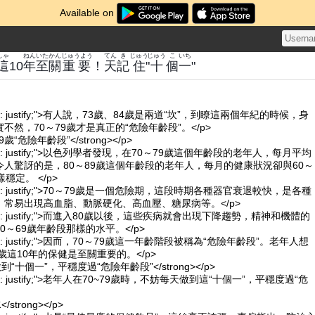
Available on
しゃ
ねん
いた
かん
じゅうよう
てん
き
じゅう
じゅう
こ
いち
這
10
年
至
關
重要
！
天
記
住
"
十
個
一
"
t-align: justify;">有人說，73歲、84歲是兩道“坎”，到瞭這兩個年紀的時候，身
不然，70～79歲才是真正的“危險年齡段”。</p>
79歲“危險年齡段”</strong></p>
t-align: justify;">以色列學者發現，在70～79歲這個年齡段的老年人，每月平均
人驚訝的是，80～89歲這個年齡段的老年人，每月的健康狀況卻與60～
穩定。 </p>
t-align: justify;">70～79歲是一個危險期，這段時期各種器官衰退較快，是各種
常易出現高血脂、動脈硬化、高血壓、糖尿病等。</p>
xt-align: justify;">而進入80歲以後，這些疾病就會出現下降趨勢，精神和機體的
0～69歲年齡段那樣的水平。</p>
t-align: justify;">因而，70～79歲這一年齡階段被稱為“危險年齡段”。老年人想
歲這10年的保健是至關重要的。</p>
天做到“十個一”，平穩度過“危險年齡段”</strong></p>
t-align: justify;">老年人在70~79歲時，不妨每天做到這“十個一”，平穩度過“危
/strong></p>