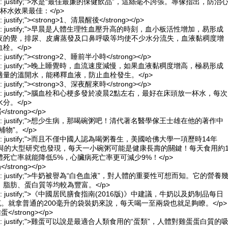
xt-align: justify;">水是“最佳最廉的保健飲品”，這絲毫不誇張。專傢指出，防治
杯水效果最佳：</p>
ign: justify;"><strong>1、清晨醒後</strong></p>
xt-align: justify;">早晨是人體生理性血壓升高的時刻，血小板活性增加，易形成
夜的覺，排尿、皮膚蒸發及口鼻呼吸等均使不少水分流失，血液黏稠度增
栓。</p>
ign: justify;"><strong>2、睡前半小時</strong></p>
xt-align: justify;">晚上睡覺時，血流速度減慢，如果血液黏稠度增高，極易形成
量的溫開水，能稀釋血液，防止血栓發生。</p>
ign: justify;"><strong>3、深夜醒來時</strong></p>
xt-align: justify;">腦血栓和心梗多發於凌晨2點左右，最好在床頭放一杯水，每次
分。</p>
/strong></p>
xt-align: justify;">想少生病，那喝碗粥吧！清代著名醫學傢王士雄在他的著作中
物”。</p>
xt-align: justify;">而且不僅中國人認為喝粥養生，美國哈佛大學一項歷時14年
參與的大型研究也發現，每天一小碗粥可能是健康長壽的關鍵！每天食用約
死亡率就能降低5%，心臟病死亡率更可減少9%！</p>
/strong></p>
xt-align: justify;">牛奶被譽為“白色血液”，對人體的重要性可想而知。它的營養
脂肪、蛋白質等均較為豐富。</p>
t-align: justify;">《中國居民膳食指南(2016版)》中建議，牛奶以及奶制品每日
克。就拿普通的200毫升的袋裝奶來說，每天喝一至兩袋也就足夠瞭。</p
蛋</strong></p>
xt-align: justify;">雞蛋可以說是最適合人類食用的“蛋類”，人體對雞蛋蛋白質的