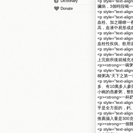
Dictionary
<p style="te
臟病，3個時段喝一
Donate
<p style="text-al
<p style="te
血栓。加之睡瞭一
高，血液中易形成血
<p style="text-al
<p style="te
血栓性疾病。飲用適
<p style="text-al
<p style="te
上完廁所後就補充水
<p><strong>一碗粥<
<p style="te
稱粥為“天下之第一補
<p style="te
多、有10萬多人
小碗的燕麥粥，整體
<p><strong>一杯奶<
<p style="te
乎是全方面的，鈣、
<p style="tex
推薦攝入量是300
<p><strong>一個雞
<p style="te