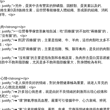
/p>
xt-align: justify;">另外，蛋黃中含有豐富的卵磷脂、固醇類、蛋黃素以及鈣、
、維生素D及B族維生素，這些營養能修復人體組織、形成新的組織、消耗
等。</p>
肉</strong></p>
t-align: justify;">一位營養學傢曾形象地告誡：吃“四條腿”的不如吃“兩條腿”的，
“沒有腿”的。</p>
t-align: justify;">● 所謂“四條腿”的，主要是指豬、牛、羊肉，這些肉類吃太多不
；</p>
t-align: justify;">● 所謂“兩條腿”的，主要是指雞、鴨、鵝等禽肉，是良好的肉類
t-align: justify;">● “沒有腿”的主要是指魚類和各種蔬菜，魚肉所含蛋白質容易被
脂肪中不飽和脂肪酸，尤其是多不飽和脂肪酸量大，對身體較為有利。
心情</strong></p>
xt-align: justify;">老人保持良好的情緒，對於身體健康極為重要。就老人常見的
人心態息息相關：</p>
xt-align: justify;">● 許多冠心病患者，就是由於不良情緒的刺激而出現心絞痛和
死亡；</p>
t-align: justify;">● “壞”脾氣導致高血壓。嚴重可引發腦卒中、心力衰竭、猝死
t-align: justify;">● “氣”出來的糖尿病。暴怒、焦慮、悲傷等情緒會使得血糖濃度