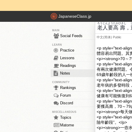
JapaneseClass.jp
ろうじん
よう
たか
ひさし
老人
要
高
壽
，
MAIN
Social Feeds
中文(简体)
Public
LEARN
<p style="tex
Practice
體容易出問題。其實
Lessons
<p><strong>70～
<p style="tex
Readings
有兩次健康問題。令
Notes
69歲年齡段的人一樣
<p style="tex
COMMUNITY
老年病的多發時段，
Rankings
<p style="te
Forum
健康有可能恢復到6
<p style="tex
Discord
要獲高壽，70～79
<p><strong>每
MISCELLANEOUS
<p style="tex
Topics
險年齡段”。</p>
Matome
<p><strong>一壺水<