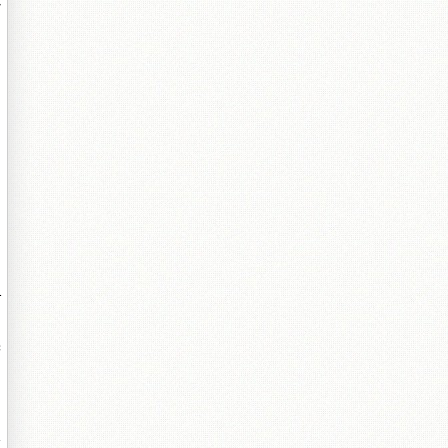
心
1
幾
>
吸