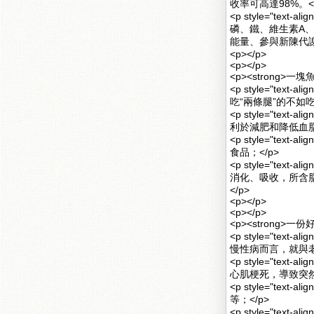
收率可高達98%。<
<p style="te
磷、鐵、維生素A
能量、參與新陳代謝
<p></p>
<p></p>
<p><strong>一塊魚
<p style="tex
吃“兩條腿”的不如吃
<p style="tex
利於減肥和降低血脂
<p style="tex
食品；</p>
<p style="tex
消化、吸收，所含
</p>
<p></p>
<p></p>
<p><strong>一份好
<p style="te
慢性病而言，就與老
<p style="te
心肌梗死，導致突然
<p style="tex
等；</p>
<p style="tex