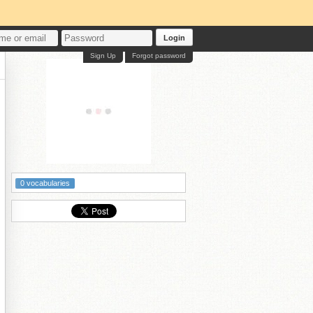
Login
Sign Up
Forgot password
0 vocabularies