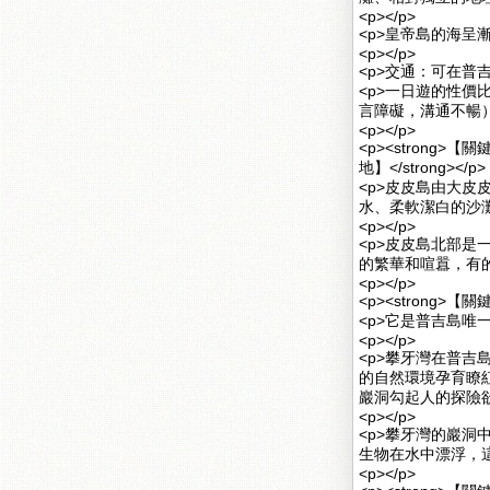
<p></p>
<p>皇帝島的海呈
<p></p>
<p>交通：可在普
<p>一日遊的性
言障礙，溝通不暢）
<p></p>
<p><strong
地】</strong></p>
<p>皮皮島由大皮
水、柔軟潔白的沙
<p></p>
<p>皮皮島北部
的繁華和喧囂，有的
<p></p>
<p><strong>
<p>它是普吉島唯
<p></p>
<p>攀牙灣在普
的自然環境孕育瞭
巖洞勾起人的探險欲
<p></p>
<p>攀牙灣的巖洞
生物在水中漂浮，這
<p></p>