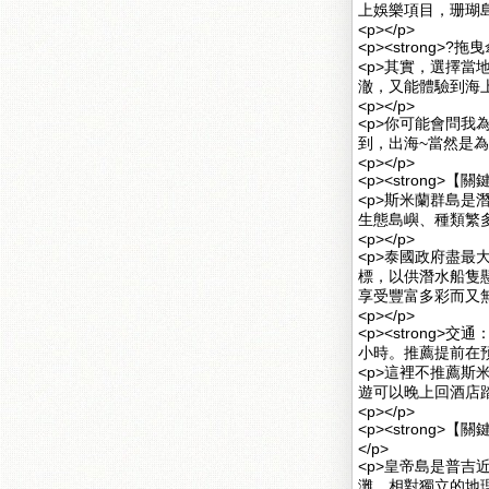
上娛樂項目，珊瑚島
<p></p>
<p><strong>?
<p>其實，選擇當
澈，又能體驗到海上
<p></p>
<p>你可能會問
到，出海~當然是為
<p></p>
<p><strong>
<p>斯米蘭群島
生態島嶼、種類繁多
<p></p>
<p>泰國政府盡
標，以供潛水船隻
享受豐富多彩而又無
<p></p>
<p><strong>
小時。推薦提前在預
<p>這裡不推薦
遊可以晚上回酒店踏
<p></p>
<p><strong>
</p>
<p>皇帝島是普
灘、相對獨立的地