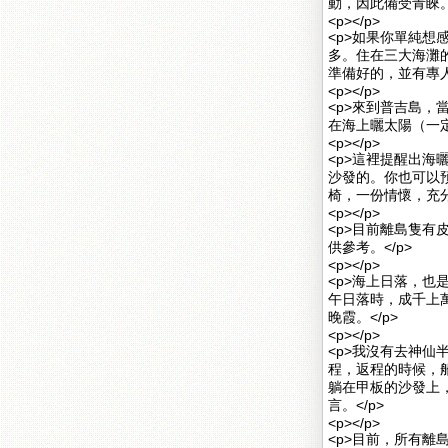
動，因此備受青睞
<p></p>
<p>如果你單純
多。住在三大海灘
準備好的，並有專人
<p></p>
<p>來到普吉島
在海上曬太陽（一定
<p></p>
<p>這裡提醒出
沙發的。你也可以
椅，一份情懷，充分
<p></p>
<p>目前離島隻
供參考。</p>
<p></p>
<p>海上日落，
午日落時，成千上
晚霞。</p>
<p></p>
<p>我沒有去神仙半
程，返程的時候，
躺在甲板的沙發上
言。</p>
<p></p>
<p>目前，所有