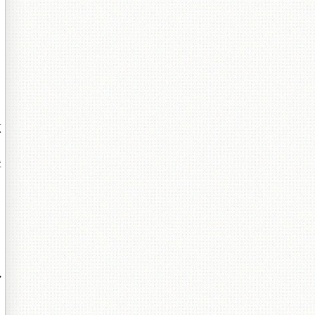
原
浮
日
>