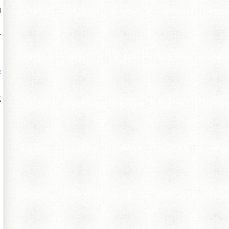
的
當
排
或