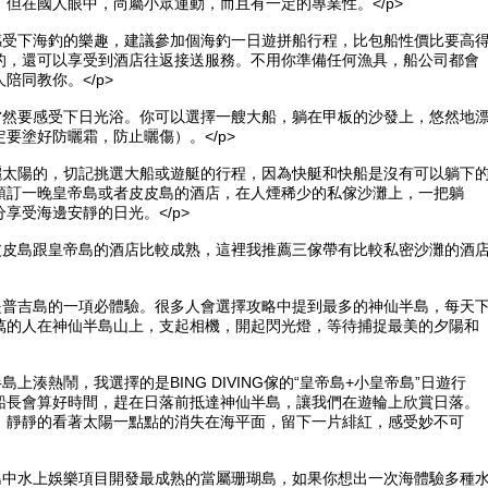
。但在國人眼中，尚屬小眾運動，而且有一定的專業性。</p>
想感受下海釣的樂趣，建議參加個海釣一日遊拼船行程，比包船性價比要高
的，還可以享受到酒店往返接送服務。不用你準備任何漁具，船公司都會
陪同教你。</p>
，當然要感受下日光浴。你可以選擇一艘大船，躺在甲板的沙發上，悠然地
要塗好防曬霜，防止曬傷）。</p>
海曬太陽的，切記挑選大船或遊艇的行程，因為快艇和快船是沒有可以躺下
預訂一晚皇帝島或者皮皮島的酒店，在人煙稀少的私傢沙灘上，一把躺
享受海邊安靜的日光。</p>
有皮皮島跟皇帝島的酒店比較成熟，這裡我推薦三傢帶有比較私密沙灘的酒
也是普吉島的一項必體驗。很多人會選擇攻略中提到最多的神仙半島，每天
萬的人在神仙半島山上，支起相機，開起閃光燈，等待捕捉最美的夕陽和
島上湊熱鬧，我選擇的是BING DIVING傢的“皇帝島+小皇帝島”日遊行
船長會算好時間，趕在日落前抵達神仙半島，讓我們在遊輪上欣賞日落。
，靜靜的看著太陽一點點的消失在海平面，留下一片緋紅，感受妙不可
離島中水上娛樂項目開發最成熟的當屬珊瑚島，如果你想出一次海體驗多種