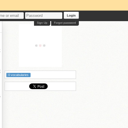
Login
Sign Up
Forgot password
不
在
0 vocabularies
每
。