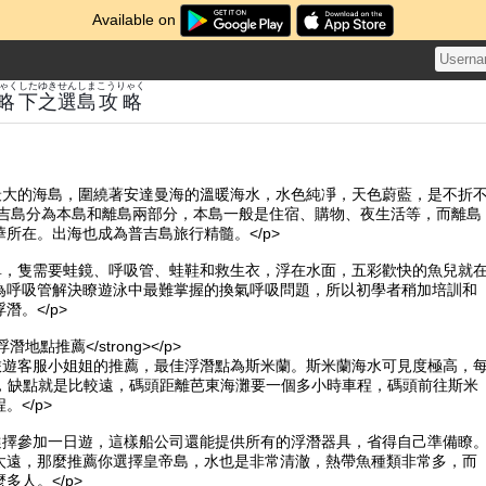
Available on
ゃく
した
ゆき
せん
しま
こうりゃく
略
下
之
選
島
攻略
國最大的海島，圍繞著安達曼海的溫暖海水，水色純凈，天色蔚藍，是不折
普吉島分為本島和離島兩部分，本島一般是住宿、購物、夜生活等，而離島
所在。出海也成為普吉島旅行精髓。</p>
簡單，隻需要蛙鏡、呼吸管、蛙鞋和救生衣，浮在水面，五彩歡快的魚兒就
為呼吸管解決瞭遊泳中最難掌握的換氣呼吸問題，所以初學者稍加培訓和
潛。</p>
gt;浮潛地點推薦</strong></p>
深旅遊客服小姐姐的推薦，最佳浮潛點為斯米蘭。斯米蘭海水可見度極高，
保護，缺點就是比較遠，碼頭距離芭東海灘要一個多小時車程，碼頭前往斯米
。</p>
會選擇參加一日遊，這樣船公司還能提供所有的浮潛器具，省得自己準備瞭
太遠，那麼推薦你選擇皇帝島，水也是非常清澈，熱帶魚種類非常多，而
多人。</p>