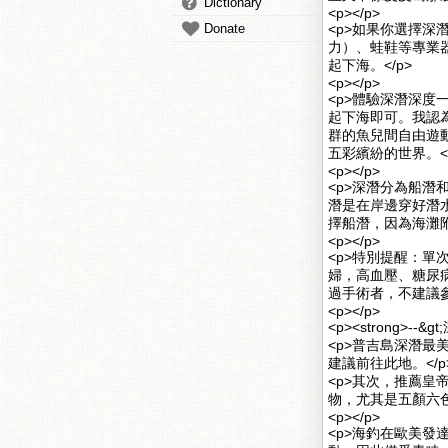
Dictionary
<p></p>
Donate
<p>如果你選擇深
力）、蛙鞋等專業
起下海。</p>
<p></p>
<p>體驗深潛深度
起下海即可。我認
群的魚兒間自由遊
五彩繽紛的世界。</
<p></p>
<p>深潛分為船
潛是在岸邊穿好潛
擇船潛，因為海灘
<p></p>
<p>特別提醒：單
婦，高血壓、糖尿
過手術者，不建議參
<p></p>
<p><strong>--&
<p>普吉島深潛
建議前往此地。</p
<p>其次，推薦
物，尤其是五顏六
<p></p>
<p>海釣在歐美