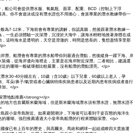
潛，船公司會提供潛水服、氧氣瓶、面罩、配重、BCD（控制上下浮
器具。你不會遊泳或沒有潛水證也不用擔心，會派專業的潛水教練帶你一
一般為7-12米，下海前會有專業的講解，你認真聽，然後跟著潛水教練一
為，一生必須體驗一次深潛，沉浸於大海中，讓海水輕輕地推著身體在成
動，這時海水是透明的，天空是澄澈的，時間是悠長的，隻想盡情享受那
p>
潛和岸潛。船潛會有專業的潛水船帶你到最適合潛點，然後縱身一躍下海。
水裝備，從海岸邊向海裡走，主要是在海岸附近深潛。二者相比，建議選
附近的珊瑚一般破壞都比較嚴重，沒有船潛的潛點漂亮。</p>
次潛水30-40分鐘左右，10歲（含10歲）以下兒童，60歲以上老人，孕
病、耳朵/鼻子/氣管或者心臟病特殊疾病患者以及近期內患有疾病或者進行
加。</p>
gt;深潛地點推薦</strong></p>
最美的地方也首屬斯米蘭海域，但是斯米蘭海域潛水須有潛水證，無潛水證
>
皇帝島跟小皇帝島附近。如果避開潮汐，下海後可以看到千姿百態的海洋生
色的珊瑚。強烈推薦通過大小皇帝島船潛的行程來體驗深潛。</p>
發達國傢已有上百年的歷史，與高爾夫、馬術和網球一起組成瞭四大貴族運