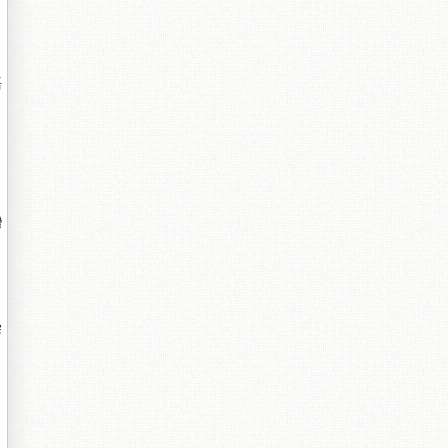
語
灣
染