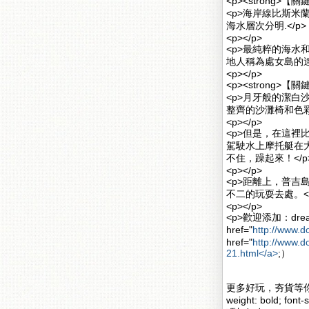
<p><strong>
<p>海岸線比斯
海水層次分明.</p>
<p></p>
<p>最純粹的海
地人稱為處女島的達
<p></p>
<p><strong>【
<p>月牙般的潔
整齊的沙灘椅和色彩
<p></p>
<p>但是，在這
駕駛水上摩托艇在
不住，躁起來！</p
<p></p>
<p>距離上，普吉
不二的玩耍去處。</
<p></p>
<p>歡迎添加：dreamka1
href="
http://www.d
href="
http://www.d
21.html</a>
;）
更多好玩，夯貨等你挑
weight: bold; font-s