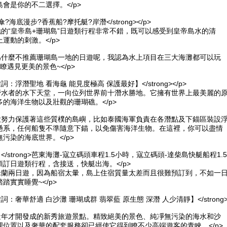
會是你的不二選擇。</p>
拖曳傘?海底漫步?香蕉船?摩托艇?岸潛</strong></p>
地的“皇帝島+珊瑚島”日遊類行程非常不錯，既可以感受到皇帝島水的清
運動的刺激。</p>
我為什麼不推薦珊瑚島一地的日遊呢，我認為水上項目在三大海灘都可以玩
瞭遇見更美的景色~</p>
【關鍵詞：浮潛聖地 看海龜 能見度極高 保護最好】</strong></p>
是潛水者的水下天堂，一向位列世界前十潛水勝地。它擁有世界上最美麗的
的海洋生物以及壯觀的珊瑚礁。</p>
最大努力保護著這些質樸的島嶼，比如泰國海軍負責在各潛點及下錨區裝設
懸系，任何船隻不準隨意下錨，以免傷害海洋生物。在這裡，你可以盡情
污染的海底世界。</p>
交通：</strong>芭東海灘-寇立碼頭車程1.5小時，寇立碼頭-達柴島快艇船程1.5
訂日遊類行程，含接送，快艇出海。</p>
斯米蘭兩日遊，因為船宿太暈，島上住宿質量太差而且很難預訂到，不如一
踏實實睡覺~</p>
【關鍵詞：奢華舒適 白沙灘 珊瑚成群 翡翠藍 原生態 深潛 人少清靜】</strong
吉近年才開發成的新秀旅遊景點。精致絕美的景色、純凈無污染的海水和沙
理位置以及奢華的配套服務卻已經使它得到瞭不少高端遊客的青睞。</p>