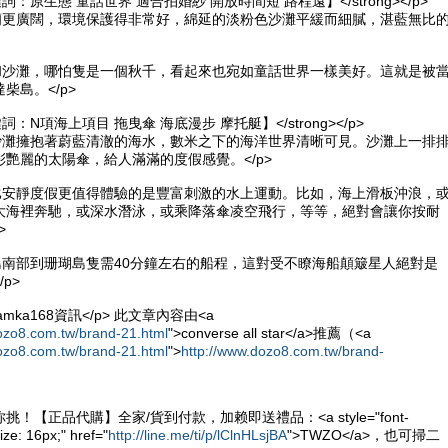
【關鍵詞：原生態 童話世界 適合拍婚紗 開放時間短 路程遠】</strong></p>
米蘭更廣闊，環境保護得非常好，綿延的淡粉色沙灘平緩而細膩，湛藍無比
水和沙灘，哪怕隻是一個秋千，看起來也宛如童話世界一樣美好。這就是被
柴島。</p>
關鍵詞：N項海上項目 拖曳傘 海底漫步 摩托艇】</strong></p>
白沙灘擁抱著蔚藍清澈的海水，數米之下的海洋世界清晰可見。沙灘上一排
艷麗的太陽傘，給人滿滿的度假感覺。</p>
裡比安靜度假更值得體驗的是豐富刺激的水上運動。比如，海上滑板沖浪，
大海裡奔馳，或深水潛泳，或乘降落傘凌空飛行，等等，絕對會讓你按耐
>
島南部到珊瑚島隻需40分鐘左右的船程，這對受不瞭海船顛簸星人絕對是
p>
68資訊</p> 此文章內容由<a
ozo8.com.tw/brand-21.html
">converse all star</a>推薦（<a
ozo8.com.tw/brand-21.html
">
http://www.dozo8.com.tw/brand-
！【正品代購】全家/貨到付款，加赖即送禮品：<a style="font-
ize: 16px;" href="
http://line.me/ti/p/lClnHLsjBA
">TWZO</a>，也可掃二