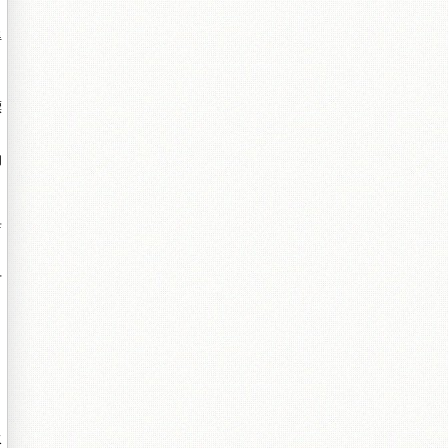
得
漂
的
店
下
水