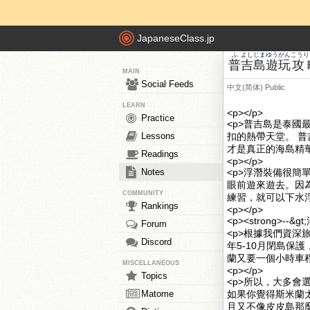
JapaneseClass.jp
ふ
よしじま
ゆう
がん
こうり
普
吉島
遊
玩
攻
MAIN
Social Feeds
中文(简体)
Public
LEARN
<p></p>
Practice
<p>普吉島是泰
Lessons
扣的熱帶天堂。 
才是真正的海島精華
Readings
<p></p>
Notes
<p>浮潛裝備很
眼前遊來遊去。因
COMMUNITY
練習，就可以下水浮
Rankings
<p></p>
<p><strong>--&
Forum
<p>根據我們資
Discord
年5-10月閉島
蘭又要一個小時車程
MISCELLANEOUS
<p></p>
Topics
<p>所以，大多
Matome
如果你覺得斯米蘭
且又不像皮皮島那麼