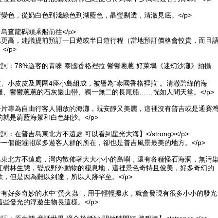
漸變色，從奶白色到淺綠色到湖藍色，晶瑩剔透，清澈見底。</p>
吉島查龍碼頭乘船前往</p>
價比更高，建議提前預訂一日遊或半日遊行程（當地預訂價格會較貴，而且
</p>
>【關鍵詞：78%遊客的青睞 泰國香格裡拉 鬱鬱蔥蔥 好萊塢《迷幻沙灘》拍攝
皮、小皮皮及周圍4座小島組成，被譽為“泰國香格裡拉”。清澈碧綠的海
灘、鬱鬱蔥蔥的石灰巖山巒、獨一無二的長尾船……恍如人間天堂。</p>
是一片專為自由行客人開放的海灘，既安靜又美麗，這裡沒有普吉或是通賽
就是蔚藍海景和白色細沙。</p>
【關鍵詞：在普吉島東北方不遠處 可以看到星光大海】</strong></p>
一一個能避開眾多遊客人群的所在，卻也是普吉風景最美的地方。</p>
吉島東北方不遠處，灣內散佈著大大小小的島嶼，還有各種怪石海洞，無污
紅樹林生態，變成野外動物的棲息地，這裡景色奇特且俊美，好多奇幻的
，但是因為難以到達，所以人跡罕至。</p>
中有好多奇妙的水中“螢火蟲”，用手輕輕撥水，就會發現有很多小小的發光
些發光的浮遊生物長這樣。</p>