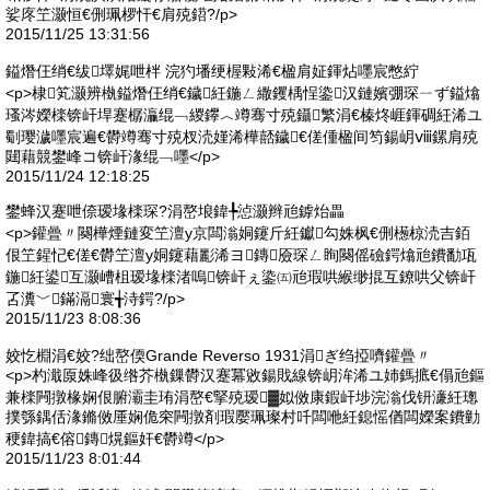
娑庝笁灏恒€侀珮椤忓€肩殑鍣?/p>
2015/11/25 13:31:56
鎰熸仼绡€绂墿娓呭柈 浣犳墦绠楃敤浠€楹肩姃鍕炶嚜宸憋紵
<p>棣笂灏辨槸鎰熸仼绡€鐬紝鍦ㄥ繖钁楀悜鍌汉鏈嬪弸琛ㄧず鎰熻
瑵涔嬫檪锛屽垾蹇樼灜绲﹁緵鑻︿竴骞寸殑鑷繁涓€榛炵崕鍕碉紝浠ユ
劅璎濊嚜宸遍€欎竴骞寸殑杈涜嫤浠樺嚭鐬€傞偅楹间笉鍚岄ⅷ鏍肩殑
閮藉競鐢峰コ锛屽湪绲﹁嚜</p>
2015/11/24 12:18:25
鐢蜂汉蹇呭倷瑷堟檪琛?涓嶅埌鍏╄惉灏辫兘鎼炲畾
<p>鑵曡〃闋樺煙鏈変笁澶у京闆滃姛鑳斤紝钀勾姝枫€侀檧椋涜吉銆
佷笁鍟忋€傞€欎笁澶у姛鑳藉彲浠ヨ鏄厱琛ㄥ眴闋傜礆鍔熻兘鐨勫瓨
鍦紝鍙互灏嶆柤瑷堟檪渚嗚锛屽ぇ鍌㈤兘瑕哄緱缈掍互鐐哄父锛屽
叾瀵﹀鏋滆寰╅洔鍔?/p>
2015/11/23 8:08:36
姣忔棩涓€姣?绌嶅偄Grande Reverso 1931涓ぎ绉掗嚌鑵曡〃
<p>杓濈厡姝峰彶绺芥槸鏁欎汉蹇冪敓鍚戝線锛岄洠浠ユ姉鎷掋€傝兘鏂
兼檪闁撴椽娴佷腑灞圭珛涓嶅€掔殑瑷▓姒傚康鍜屽埗浣滃伐钘濓紝璁
撲綔鍝佸湪鏅傚厜娴佹穼闁撴剤瑕嬮珮璨村吀闆咃紝鎴愮偤闆嬫案鐨勭
稉鍏搞€傛鏄熀鏂奸€欎竴</p>
2015/11/23 8:01:44