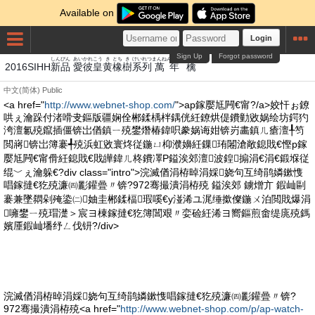
Available on
Login
Sign Up
Forgot password
しんぴん
あい
かれ
こう
き
とち
き
けいれつ
まんねん梧
ご��款
2016SIHH
新品
愛
彼
皇
黄
橡
樹
系列
萬年
檎
中文(简体)
Public
<a href="
http://www.webnet-shop.com/
">ap鎵嬮尪闁€甯?/a>姣忓ぉ鐐
哄ぇ瀹跺付渚嗗叏鏂版疆娴佺郴鍒楀柈鍝侊紝鐐烘偍鐨勭敓娲绘坊鍔犳
洿澶氱殑鑹插僵锛岀偤鎮ㄧ殑鐢熸椿鍏呮豢娲诲姏锛岃畵鎮ㄦ瘡澶╀笉
閲嶈锛岀簿褰╃殑浜虹敓寰炵従鍦ㄩ枊濮嬶紝鏁珛闂滄敞鎴戝€慳p鎵
嬮尪闁€甯傦紝鎴戝€戝皣鍏ㄦ柊鐨凙P鎰涘郊澶波鍠搧涓€涓€鍛堢従
绲﹀ぇ瀹躲€?div class="intro">浣滅偤涓栫晫涓婇娆句互绮鹃嫾鏉愯
唱鎵撻€犵殑濂㈣彲鑵曡〃锛?972骞撮潰涓栫殑 鎰涘郊 鐪熷亣 鍜屾剾
褰兼墜閷剁殗鍌㈡妯圭郴鍒楅瑕嗘€у湴浠ユ浘缍撳儏鍦ㄨ泊閲戝爆涓
噰鐢ㄧ殑瑁濋＞宸ヨ棟鎵撻€犵簿閶艰〃娈硷紝浠ヨ嚮鏂煎畬缇庣殑鎷
嬪厜鍜屾墦纾ㄥ伐钘?/div>
浣滅偤涓栫晫涓婇娆句互绮鹃嫾鏉愯唱鎵撻€犵殑濂㈣彲鑵曡〃锛?
972骞撮潰涓栫殑<a href="
http://www.webnet-shop.com/p/ap-watch-