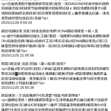
<p>浣滅偤瀵舵牸楹楃稉鍏哥敺澹厱琛ㄧ殑DIAGONO绯诲垪锛屽緸鐧
间綀鑷充粖涓€鐩翠笉鏂锋帹闄冲嚭鏂帮紝鐩￠’鍝佺墝鐨勬牳蹇冭ō瑷
堝師鍓囷細鐣朵唬鍓嶈銆佸煄甯傜稉鍏搞€佸ぇ鑶界獊鐮达紝鍦ㄧ湅浼
肩煕鐩炬矕绐佷箣涓皨鎵?/p>
2015/11/26 8:59:24
鍝佺墝鐗硅壊 涓夋鎿佹湁鍝佺墝椤€NA鐗硅壊鑵曡〃鎺ㄨ枽
<p>姣忓€嬪搧鐗岄兘鏈夊叾鑷繁鐛ㄧ壒鐨凞NA鐗硅壊锛屾湁鐨勬槸椤
€х殑鏈夌殑鏄毐鎬х殑锛屽叾涓竴浜涢’鎬х殑DNA鐗硅壊澶у琚汉
鍊戞墍鐔熺煡锛屽氨鏄厱琛ㄧ殑涓€浜涚崹鐗硅ō瑷堬紝绛嗚娌涚磵娴
风殑璀锋锛?/p>
2015/11/25 21:05:56
閱囬鍥涙孩 涓夋閰掓《褰㈢敺澹厱琛?
<p>淇楄┍瑾枃浜哄鍠勯２锛屾鍙蹭笂鐨勬枃鍖栧悕浜烘剾閰掑棞閰
掔殑涓嶈▓鍏舵暩锛屾渶鏈夊悕鐨勮鏁搁閰掕┅鐧剧瘒鐨勬潕鐧界灜
銆傛垜鐩镐俊鍦ㄧ溇澶氱殑琛ㄨ糠涓枔锛屽繀瀹氭湁骞句綅涔熸湁鐩
稿悓鐨勯２閰掓剾濂姐€?/p>
2015/11/25 20:55:28
鐣跺悕琛ㄩ亣涓婇珮椤忓€煎瀷鐢?瑾版洿鍕濅竴绫?
<p>灏嶆柤澶栬〃鐨勯棞瑷昏嚜鍙や互渚嗗氨鏈夛紝鑰岃繎骞寸殑鏂拌
垐瑭炲尟鈥滈鍊尖€濆墖鏇村ソ鍦拌┊閲嬬灜澶栧舰鐨勯噸瑕佹€с€傞
珮椤忓€肩殑浜烘渻鏇存湁榄呭姏銆侀珮椤忓€肩殑缇庨鏈冭畵浜哄瀭