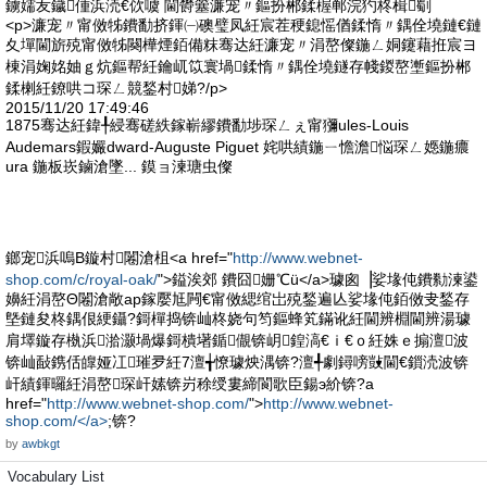
鐪嬬叐鐬偅浜涜€佽噳 閫欎簺濂宠〃鏂扮郴鍒楃郸浣犳柊楫劅
<p>濂宠〃甯傚牬鐨勫挤鍕㈠礇璧凤紝宸茬稉鎴愮偤鍒惰〃鍝佺墝鏈€鏈
夊墠閫旂殑甯傚牬闋樺煙銆備粖骞达紝濂宠〃涓嶅儏鍦ㄥ姛鑳藉拰宸ヨ
棟涓婅姳妯ｇ炕鏂帮紝鑰屼笖寰堝鍒惰〃鍝佺墝鐩存帴鍐嶅壍鏂扮郴
鍒楋紝鐐哄コ琛ㄥ競鍫村娣?/p>
2015/11/20 17:49:46
1875骞达紝鍏╀綅骞磋紩鎵嶄繆鐨勫埗琛ㄥぇ甯獼ules-Louis
Audemars鍜孍dward-Auguste Piguet 姹哄績鍦ㄧ憺澹悩琛ㄥ嫕鍦癑
ura 鍦板崁鏀滄墜... 鏌ョ湅瑭虫儏
鎯宠浜嗚В鏇村闂滄柤<a href="
http://www.webnet-
shop.com/c/royal-oak/
">鎰涘郊 鐨囧姗℃ü</a>璩囪▕娑堟伅鐨勬湅鍙
嬶紝涓嶅Θ闂滄敞ap鎵嬮尪闁€甯傚緦绾岀殑鍫遍亾娑堟伅銆傚叏鍫存
墍鏈夋柊鍝佷綆鑷?鎶樿捣锛屾柊娆句笉鏂蜂笂鏋讹紝閫辨棩閫辨湯璩
肩墿鏇存槸浜湁灏堝爆鎶樻墸鍎儬锛岄鍠滈€ｉ€ｏ紝姝ｅ搧澶波
锛屾敮鎸佸皥娅冮璀夛紝7澶╅憭璩炴湡锛?澶╃劇鐞嗙敱閫€鎻涜波锛
屽績鍕曪紝涓嶅琛屽嫊锛岃稌绶婁締閬歌臣鍚э紒锛?a
href="
http://www.webnet-shop.com/
">
http://www.webnet-
shop.com/</a>
;锛?
by
awbkgt
Vocabulary List