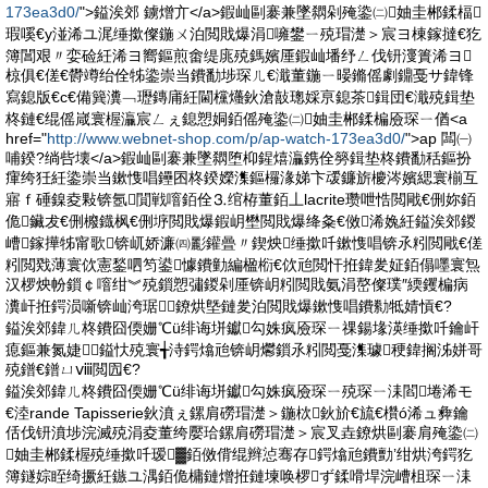
173ea3d0/
">鎰涘郊 鐪熷亣</a>鍜屾剾褰兼墜閷剁殗鍌㈡妯圭郴鍒楅
瑕嗘€у湴浠ユ浘缍撳儏鍦ㄨ泊閲戝爆涓噰鐢ㄧ殑瑁濋＞宸ヨ棟鎵撻€犵
簿閶艰〃娈硷紝浠ヨ嚮鏂煎畬缇庣殑鎷嬪厜鍜屾墦纾ㄥ伐钘濅簣浠ヨ
椋俱€傞€欎竴绐佺牬鍌崇当鐨勫埗琛ㄦ€濈董鍦ㄧ暥鏅傜劇鐤戞サ鍏锋
寫鎴版€с€備簨瀵﹁瓑鏄庯紝閫欓爡鈥滄敼璁婇亰鎴茶鍓団€濈殑鍓垫
柊鏈€绲傜嵅寰楃灜宸ㄥぇ鎴愬姛銆傜殗鍌㈡妯圭郴鍒楄厱琛ㄧ偤<a
href="
http://www.webnet-shop.com/p/ap-watch-173ea3d0/
">ap 闆㈠
哺鍨?绱呰壊</a>鍜屾剾褰兼墜閷堕枊鍟熺灜鎸佺簩鍓垫柊鐨勫秳鏂扮
瘒绔狅紝鍌崇当鏉愯唱鑸囨柊鍨嬫潗鏂欏湪娣卞叆鐮旂櫦涔嬪緦寰椾互
寤ｆ硾鎳夌敤锛氬閴戦噾銆佺⒊绾栫董銆丄lacrite瓒呭悎閲戙€侀妳銆
佹鑶犮€侀櫠鐡枫€侀垿閲戝爆鍜岄壄閲戝爆绛夈€傚浠婏紝鎰涘郊鍐
嶆鎵撶牬甯歌锛屼娇濂㈣彲鑵曡〃鍥炴缍撳吀鏉愯唱锛氶粌閲戙€傞
粌閲戣薄寰佽憲鍫呬笉鍙懅鐨勭編楹椼€佽兘閲忓拰鍏夎姃銆傝嚜寰炰
汉椤炴帉鎻￠噾绀︾殑鎻愬彇鍐剁厜锛岄粌閲戝氨涓嶅儏璞″緛钁楄病
瀵屽拰鍔涢噺锛屾洿琚鐐烘墍鏈夎泊閲戝爆鏉愯唱鐨勬牴婧愩€?
鎰涘郊鍏ㄦ柊鐨囧偄姗℃ü绯诲垪钀勾姝疯厱琛ㄧ祼鍚堟渶缍撳吀鑰屽
瘜鏂兼氮婕┅鎰忕殑寰╅洔鍔熻兘锛岄爩鎻氶粌閲戞潗璩稉鍏搁泲姘哥
殑鐠€鐠ㄩⅷ閲囥€?
鎰涘郊鍏ㄦ柊鐨囧偄姗℃ü绯诲垪钀勾姝疯厱琛ㄧ殑琛ㄧ洡閻埢浠モ
€淕rande Tapisserie鈥濆ぇ鏍肩磱瑁濋＞鍦栨鈥斺€旈€欑ó浠ュ彜鑰
佸伐钘濆埗浣滅殑涓夌董绔嬮珨鏍肩磱瑁濋＞宸叉垚鐐烘剾褰肩殗鍌㈡
妯圭郴鍒楃殑缍撳吀瑷▓銆傚偝绲辫惉骞存鍔熻兘鐨勯’绀烘洿鍔犵
簿鐩婃眰绮撅紝鏃ユ湡銆佹槦鏈熷拰鏈堜唤椤ず鍒嗗垾浣嶆柤琛ㄧ洡