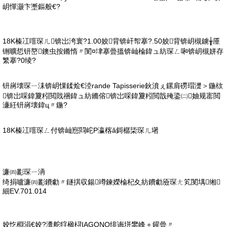
岄憚灏卞壍鏂般€?
18K榛冮噾琛ㄦ锛岀洿寰?1.00姣背锛屽帤搴?.50姣背锛岄槻鐪╁厜
铏曠悊钘嶅鐭虫按鏅惰〃閺¤垏搴曡搵锛屾棆鍏ュ紡琛ㄥ啝锛岄槻姘存
繁搴?0绫?
钘嶈壊琛ㄧ洡锛岄惈鍒烩€淕rande Tapisserie鈥濆ぇ鏍肩磱瑁濋＞鍦栨
锛岀啋鍏夐粌閲戝祵鍏ュ紡鏅傛锛岀啋鍏夐粌閲戠殗鍌㈡妯规寚閲
濓紝钘嶈壊鍏ц〃鍦?
18K榛冮噾琛ㄥ付锛屾惌閰岮P瀛楁ǎ鎶樼枈琛ㄦ墸
濂㈣彲琛ㄧ洅
绮捐嚧濂㈣彲鐨勮〃鐩掑収鍚竴鍊嬫棆杞夊紡鐨勮厱琛ㄤ笂閺堣缃
細EV.701.014
姣忔棩涓€姣?瀵舵牸楹桪IAGONO绯诲垪鐢峰＋鑵曡〃