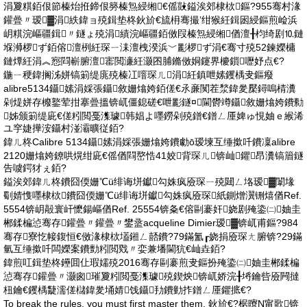
涓夐粸銆佷節榛炲拰鍗佷簩榛炰綅缃€傜敱鎰涘郊棣栨鏂?955骞村湪
鑵曡〃瑷▓涓紩鍏ョ殑鍓垫柊鈥斺€旈枏骞撮’绀猴紝鍓囦綅鏂煎崄浜
岄粸浣嶇疆鍓〃鐩ょ殑涓績浣嶇疆銆傚叚榛炰綅缃偤澶╂枃绮剧⒑鏈
堢浉椤ず銆傛澶栵紝琛ㄧ洡澶栧湀浜﹀彲椤ず涓€骞寸殑52鍊嬫槦
鏈燂紝涓︽惌閰嶄腑澶寚閲濓紝灏囨脯鏅傚姛鑳界櫦鎻嚦妤点€?
鍦ㄧ稉鍏搁泲姘镐箣缇庣殑榛冮噾琛ㄦ涓紝鎮呭嫊钁楀叏鏂癈
alibre5134鑷嫊涓婇張鑷敘姗熻姱銆傞€氶亷闃茬湬鍏夎檿鐞嗚棈瀵
剁煶姘存櫠鐜荤拑搴曡搵锛屼僵鎴磋€呭彲鐩¤閫欎竴鑷敘姗熻姱鐨勬
姊颁箣缇庛€傞粌閲戞潗璩韩娼よ嚜鐒剁殑鐠€鐠ㄥ厜婢ゅ悓妯ｅ緱浠
ユ穻婕撶洝鑷村湴灞曠従銆?
鍏ㄦ柊Calibre 5134鑷嫊涓婇張姗熻姱鐨勮ō瑷堜互缍撳吀鐨凜alibre
2120姗熻姱鐐哄熀绀庛€傜偤閰嶅悎41姣背琛ㄦ锛屾鑺昂瀵镐篃鐩
告噳鍔犲ぇ銆?
鎰涘郊鍏ㄦ柊鐨囧偄姗℃ü绯诲垪钀勾姝疯厱琛ㄧ殑閮ㄥ垎瑷▓闈堟
劅婧愯嚜棣栨鐨囧偄姗℃ü绯诲垪钀勾姝疯厱琛紙鍘熷瀷铏熺偤Ref.
5554锛岄毃寰屽懡鍚嶇偤Ref. 25554锛夈€傛剾褰奸娆剧殗鍌㈡妯圭
郴鍒楄惉骞存鑵曡〃鑵曡〃鐢盝acqueline Dimier瑷▓锛屼甫鏂?984
骞存寮忔帹鍑恒€傚湪棣栨壒鎺ㄥ嚭鐨?79鏋氳┎娆捐厱琛ㄤ腑锛?29鏋
氫互缍撳吀闆嬫案鐨勯粌閲戣〃娈兼墦閫犺€屾垚銆?
鍏煎叿鍓垫柊鑸囬仩瑕嬬殑2016骞存剾褰煎叏鏂扮殗鍌㈡妯圭郴鍒楄
惉骞存鑵曡〃灏囪璀夐粌閲戞潗璩殑鍥炴锛屼娇浣╂埓鑰呰厱闁撻
杻鑰€钁楀疀濡傞櫧鍏夎埇婧饯鑷劧鐨勭拃鐠ㄥ厜鑺掋€?
To break the rules, you must first master them. 鈥斺€?椐曢Ν甯歌锛