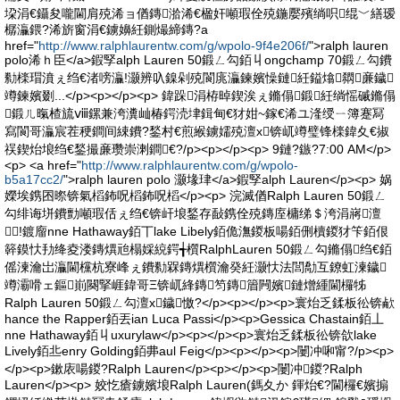
垜涓€鑷夋嚨閫肩殑浠ョ偤鏄湁浠€楹奸噸瑕佺殑鍦嬮殯绱呮绲﹀繕瑷
樼灜鍡?浠旂窗涓€鐪嬶紝鍘熶締鏄?a
href="
http://www.ralphlaurentw.com/g/wpolo-9f4e206f/
">ralph lauren
polo浠ｈ臣</a>鍜孯alph Lauren 50鍛ㄥ勾銆丩ongchamp 70鍛ㄥ勾鐨
勬檪瑁濆ぇ绉€渚嗙灜!灏辨叺鎳剁殑閬庣灜鍊嬪懆鏈紝鎰熻閷亷鐬
竴鍊嬪剟...</p><p></p><p> 鍏跺涓栫晫鍥涘ぇ鏅傝鍛紝绱愮磩鏅傝
鍛ㄦ暣楂旈ⅷ鏍兼洿瀵屾椿鍔涜垏鍓甸€犲姏~鎵€浠ユ湰绶ㄧ簿蹇冩
寫閬哥灜宸茬稉鐧间綀鐨?鍫村€煎緱鐪嬬殑澶х锛屼竴璧锋檪鍏夊€掓
祦鍥炲埌绉€鍫撮亷瓒崇溂鐧€?/p><p></p><p> 9鏈?鏃?7:00 AM</p>
<p> <a href="
http://www.ralphlaurentw.com/g/wpolo-
b5a17cc2/
">ralph lauren polo 灏堟珒</a>鍜孯alph Lauren</p><p> 娲
嬫埃鎸囨暩锛氣槄鈽呪槄鈽呪槄</p><p> 浣滅偤Ralph Lauren 50鍛ㄥ
勾绯诲垪鐨勯噸瑕佸ぇ绉€锛屽埌鍫存敮鎸佺殑鏄庢槦绨＄洿涓嶈澶
!鍍廇nne Hathaway銆丅lake Libely銆佹潕鍐板啺銆侀櫝鍐犲笇銆佷
簳鏌忕劧绛夌溇鏄熼兘榻婇綂鍔╅櫍RalphLauren 50鍛ㄥ勾鏅傝绉€銆
傜湅瀹岀灜閫欓杭寮峰ぇ鐨勬槑鏄熼櫍瀹癸紝灏忕法閭勪互鐐虹湅鐬
竴灞嗗ェ鏂崱闋掔崕鍏哥Ξ锛屼綘鏄笉鏄篃闁嬪鏈熷緟閫欏牬
Ralph Lauren 50鍛ㄥ勾澶х鐬憿?</p><p></p><p>寰炲乏鍒板彸锛欳
hance the Rapper銆丟ian Luca Passi</p><p>Gessica Chastain銆丄
nne Hathaway銆丩uxurylaw</p><p></p><p>寰炲乏鍒板彸锛欱lake
Lively銆丠enry Golding銆丳aul Feig</p><p></p><p>闄冲啝甯?/p><p>
</p><p>鏉庡啺鍐?Ralph Lauren</p><p></p><p>闄冲鍐?Ralph
Lauren</p><p> 姣忔瘡鐪嬪埌Ralph Lauren(鎷夊か 鍕炲€?閫欏€嬪搧