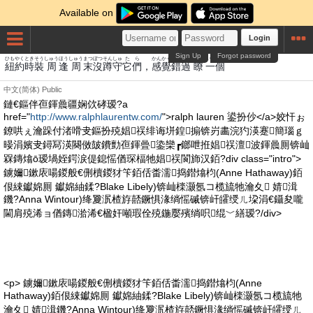
Available on
Login
Sign Up
Forgot password
ひも
やく
とき
そう
しゅう
ほう
しゅう
まつ
ぼつ
そん
しゅ
た
ら
かんかく
さく
か
りょう
いっこ
紐
約
時
裝
周
逢
周
末
沒
蹲
守
它
們
，
感覺
錯
過
瞭
一個
中文(简体)
Public
鏈€鏂伴亱鍕曟疆娴佽硣瑷?a
href="
http://www.ralphlaurentw.com/
">ralph lauren 鍙扮仯</a>姣忓ぉ
鐐哄ぇ瀹跺付渚嗗叏鏂扮殑娼祦绯诲垪鍠搧锛岃畵浣犳渶蹇簡瑙ｇ
暥涓嬪叏鐞冩渶闋傚皷鐨勯亱鍕曡鍌欒┏鎯呭拰娼祦澶波鍕曟厠锛屾
槑鏄熻ō瑷堝姪鍔涙偍鎴愮偤琛楅牠娼祦閬斾汉銆?div class="intro">
鐪嬭鏉庡啺鍐般€侀櫝鍐犲笇銆佸畨濡捣鐟熻枃(Anne Hathaway)銆
佷綀钀婂厠 钀婂紬鍒?Blake Libely)锛屾檪灏氬コ榄旈牠瀹夊 婧湒
鐖?Anna Wintour)绛夐泦楂斿嚭鐝惧湪绱愮磩锛屽皬绶ㄦ垜涓€鑷夋嚨
閫肩殑浠ョ偤鏄湁浠€楹奸噸瑕佺殑鍦嬮殯绱呮绲﹀繕瑷?/div>
<p> 鐪嬭鏉庡啺鍐般€侀櫝鍐犲笇銆佸畨濡捣鐟熻枃(Anne
Hathaway)銆佷綀钀婂厠 钀婂紬鍒?Blake Libely)锛屾檪灏氬コ榄旈牠
瀹夊 婧湒鐖?Anna Wintour)绛夐泦楂斿嚭鐝惧湪绱愮磩锛屽皬绶ㄦ