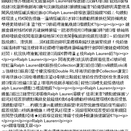
鐗岋紝绺芥槸鏈冩兂鍒癛alph Lauren鍏堢敓鏈汉鎵€瑾細 鎴戣ō瑷堢
殑鐩殑灏辨槸鍘诲鐝句汉鍊戝績鐩腑鐨勭編澶?銆備綔鐐哄湡鐢熷湡
闀风殑绱愮磩浜猴紝姝ゆRalph Lauren鍏堢敓灏囧搧鐗?0鍛ㄥ勾鐨勬
檪瑁濆ぇ绉€閬告搰鍦ㄧ灜绱愮磩涓ぎ鍏湌鐨勮矟濉炴柉閬斿櫞娉夋
梺鑸夎睛锛屽湪 鍌?杈︾锛屼竴瀹氭槸婧殩鐨勩€?/p><p></p><p> 鐪
嬪畬鏁村牬绉€锛岃叇娴蜂腑韫﹀嚭渚嗙殑绗竴鍊嬭鏄?婧殩 锛屾韩
鏆栫啛鎮夌殑閲濈箶濂楅牠琛€佽垝閬╂暣娼旂殑鏍煎瓙瑗～銆佷紤闁
戠殑鐨。澶惧厠......涓€鍒囬兘鍏呮枼钁楁劀鎰忕敓娲荤殑姘ｆ伅銆傚
鏋滀綘鐔?鎰涚稉鍏革紝鍐嶆垨鑰呬綘灏嶇編寮忓劒闆呮儏鏈夌崹閻橈
紝閭ｉ杭浣犱竴瀹氭渻鍠滄涓婇€欎竴瀛ｇ殑Ralph Lauren銆?/p><p>
</p><p>Ralph Lauren</p><p> 闆诲奖鑸紩浜哄叆鍕濈殑澶х锛屽睍
绀虹灜Ralph Lauren鏈€鏂扮殑Collection濂宠銆佸闄㈤ⅷ鐨凱olo浠
ュ強棣栨鏂肩鍫寸櫦浣堢殑Double RL绯诲垪銆傚儚Collection濂宠
绯诲垪姝ゆ涓绘墦鐨勫京鍙ゆ劅锛岀敤鍒虹埂銆佺挡绶炪€佺彔瀵剁殑
婧殩涓拰鐬京鍙よ壊瑾跨殑鍘氶噸銆傝│鍟忚涓嶆兂鎴愮偤绌縍
alph Lauren鐨勫コ榄旈牠鍛?</p><p></p><p>Ralph Lauren</p><p>
鏅氳鍜岀Ξ鏈嶅悜渚嗘槸Ralph Lauren灞曠ず 缇庡湅澶?鐨勬嬁鎵嬪ソ
鎴诧紝绲茬胆鐨勯珮鍏夋兢鎰熴€佹€ф劅鐨勮杽绱楅暦瑁欍€佹祦绶氬
瀷鐨勫壀瑁?.....杓曠泩濂㈣彲鐨勯潰鏂欒垏涓嶅悓鏉愯唱銆佷笉鍚岄
鑹茬殑闈㈡枡鎷兼帴鍦ㄤ竴璧凤紝瑁濋＞涓婇噾閵€绲茬窔銆佷寒鐗囧
拰閲嶅伐鐨勫埡绻★紝鍛堢従鍑虹簿鑷寸殑鎽╃櫥濂抽儙鑼冦€?/p><p>
</p><p></p><p>Ralph Lauren</p><p>
<p>鐗堟瑠鑱叉槑</p>