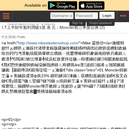
Available on
Login
Sign Up
Forgot password
うえ
はん
ざい
ねん
かい
りじゅん
は
おく
みなと
もと
まえ
さん
き
ど
あ
す
I.T
上
半
財
年
魁
利潤
破
1
億
港
元
；Moncler
前
三
季
度
亞
洲
(2)
中文(简体)
Public
<a href="
http://www.nikesteelersshop.com/
">Nike 鍙扮仯</a>瀹樼恫
姣忓ぉ鐐哄ぇ瀹跺付渚嗗叏鏂版疆娴佺郴鍒楀柈鍝侊紝鐐烘偍鐨勭敓娲
绘坊鍔犳洿澶氱殑鑹插僵锛岀偤鎮ㄧ殑鐢熸椿鍏呮豢娲诲姏锛岃畵鎮ㄦ
瘡澶╀笉閲嶈锛岀簿褰╃殑浜虹敓寰炵従鍦ㄩ枊濮嬶紝鏁珛闂滄敞鎴戝
€戣€愬悏瀹樼恫锛屾垜鍊戝皣鍏ㄦ柊鐨凬ike澶波鍠搧浠ュ強閬嬪嫊
璩囪▕灏囦竴涓€鍛堢従绲﹀ぇ瀹躲€?div class="intro">01 Moncler鍓嶄
笁瀛ｅ害鏀跺叆澶ф疾23% 鍖呮嫭涓湅鍦ㄥ収鐨勪簽娲插湴鍗€宸叉垚
鏈€澶у競鍫?鍦ㄦ埅鑷?鏈?0鏃ョ殑鍓嶄笁瀛ｅ害鍏э紝鎰忓ぇ鍒╁ア渚
堢窘绲ㄥ搧鐗孧oncler绺芥敹鍏ュ悓姣斿ぇ婕?8%鑷?.73鍎勬瓙鍏冿紝
鎸夊嵆鏅傚尟鐜囪▓绠楀墖鍚屾瘮澶ф疾
<p>01</p>
<p></p>