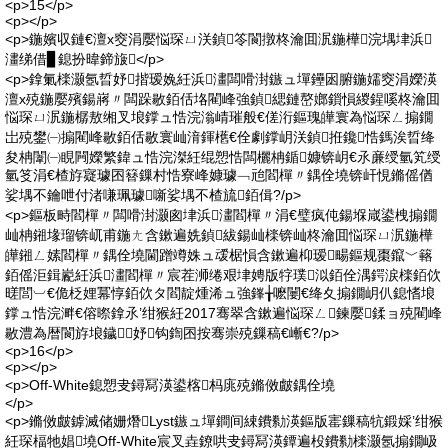
<p>15</p>
<p></p>
<p>鍦嬪収鏈€澶х窔涓嬮悩琛ㄩ浂鍞笭閬撴柊瀹囬泦鍦樺浣堣垏浜
澅绨借▊鎴扮暐鍗旇</p>
<p>鎿氭檪灏氬晢妤揩瑷婏紝浜澅闆嗗湗鏃ュ墠鑸囦腑鍦嬬窔涓嬫渶
澶х殑鍦嬮殯鍚嶈〃闆跺敭銆佸垎閵峰強鍞緦鏈嶅嫏鎻愪緵鍟嗘柊瀹囬
悩琛ㄩ泦鍦樼敖缃叉埌鐣ュ悎浣滃崝璀般€傞洐鏂瑰皣寰為悩琛ㄥ搧鐗
岀殑鐢㈠搧閵峰敭銆佸敭寰屾湇鍕欍€佺劇鐣岄浂鍞拰鑱悎鎷涘晢绛
夋柟闈㈠睍闁嬫繁鍏ュ悎浣滐紝绲愬悎闆欐柟鍎嫝锛岄€氶亷绶氫笂绶
氫笅涓€楂斿寲璩囨簮鏁村悎寮峰嫝璩﹁兘閻樿〃鍝佺墝锛屽悓鏅傜偤
娑堣不鑰呭付渚嗛珮璩噺娑堣不楂旈銆偮?/p>
<p>鏂板畤閻樿〃闆嗗湗灏囪垏浜澅閻樿〃涓€璧疯伅鍚堢嵅鍙栧搧鐗
屾柟鎺堟瑠锛屼甫鍦ㄤ含鏉遍姺鍞紱鍚屾檪锛屾柊瀹囬悩琛ㄩ泦鍦樺
皣鎺ㄥ嫊閻樿〃鍝佺墝閫蹭竴姝ュ叆椐愪含鏉遍枊瑷畼鏂规棗鑹﹀簵
銆傜洰鍓嶏紝浜澅閻樿〃宸茬浉绻艰垏娉版牸璞泤銆佺湡鍔涙檪銆佽
暛閭︺€佹柉娌冪惇銆佽タ閻靛煄浠ュ強鎽╁嚒闄€绛夊搧鐗岄仈鎴愭埌
鐣ュ悎浣溿€傛暩鎿氶’绀猴紝2017骞翠含鏉遍悩琛ㄥ鍊嬮鍒ョ殑閵峰
敭澧為暦閬斿埌鐬妤钩鍧囨按骞崇殑鏁稿€嶃€?/p>
<p>16</p>
<p></p>
<p>Off-White鎴愬叏鐞冩渶鍙楁杩庣殑鏅傚皻鍝佺墝
</p>
<p>鏅傚皻鎼滅储姗熸Lyst鏃ュ墠鐧间綀鐨勬渶鏂版寚鏁稿牨鍛婇’绀猴
紝琛楅牠娼墝Off-White宸叉垚鐐哄叏鐞冩渶鐔遍杸鐨勬檪灏氬搧鐗岋