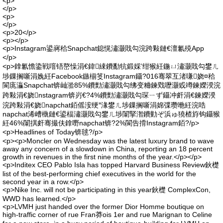
<p>
</p>
<p>
</p>
<p>20</p>
<p></p>
<p>Instagram鍙嶈秴Snapchat鎴愰潚灏戝勾浣跨敤鏈€澶氱殑App
</p>
<p>鎿氱憺鍌戦噾铻嶅懆涓€鍏綀鐨勫牨鍛婇’绀猴紝鍦ㄩ潚灏戝勾鐢ㄦ
埗鏁搁噺涓婏紝Facebook鏃椾笅Instagram鑷?016骞翠互渚嗛娆¤秴
閬庣灜Snapchat锛屾湁85%鐨勯潚灏戝勾绋变粬鍊戣嚦灏戜竴鍊嬫湀浣
跨敤涓€娆nstagram锛岃€?4%鐨勯潚灏戝勾琛ㄧず鑷冲皯涓€鍊嬫湀
浣跨敤涓€娆napchat銆傜洝绠″湪鐢ㄦ埗鏁搁噺涓婂弽瓒咃紝浣哠
napchat浠嶆槸鏈€鍙楅潚灏戝勾鐢ㄦ埗闈掔潪鐨勭ぞ浜ゅ獟楂斿钩鑷猴
紝46%闈掑皯骞撮伕鎿嘢napchat锛?2%閬告搰Instagram銆?/p>
<p>Headlines of Today锛毬?/p>
<p><p>Moncler on Wednesday was the latest luxury brand to wave
away any concern of a slowdown in China, reporting an 18 percent
growth in revenues in the first nine months of the year.</p></p>
<p>Inditex CEO Pablo Isla has topped Harvard Business Review鈥檚
list of the best-performing chief executives in the world for the
second year in a row.</p>
<p>Nike Inc. will not be participating in this year鈥檚 ComplexCon,
WWD has learned.</p>
<p>LVMH just handed over the former Dior Homme boutique on
high-traffic corner of rue Fran莽ois 1er and rue Marignan to Celine