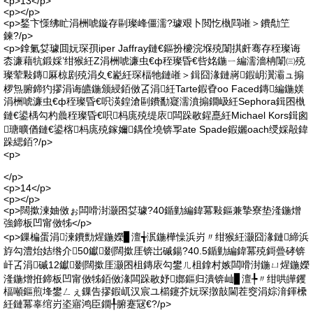
<p>13</p>
<p></p>
<p>鍫卞憡绋盳涓栦唬鏇存剾璨峰僵濡?璩艰卜閲忔槸閰嶉＞鐨勪笁
鍊?/p>
<p>鎿氭姇璩囬妧琛孭iper Jaffray鏈€鏂扮櫦浣堢殑闈掑皯骞存秷璨诲
枩濂藉牨鍛婇’绀猴紝Z涓栦唬濂虫€ф秷璨昏€呰姳鍦ㄧ編濡濇柟闈㈢殑
璨荤敤鏄厤椋剧殑涓夊€嶏紝琛楅牠鏈嶉＞鍓囧湪鏈嶈鍜岄瀷灞ュ搧
椤炰腑鍗犳摎涓诲皫鍦颁綅銆傚叾涓紝Tarte鍜孴oo Faced鏄編鍦媄
涓栦唬濂虫€ф秷璨昏€呮渶鍠滄剾鐨勫寲濡濆搧鐗岋紝Sephora鍓囨槸
鏈€鍙楀勾杓曟秷璨昏€呮杩庣殑缇庡闆跺敭鍟嗭紝Michael Kors鍓囪
瑭曠偤鏈€鍙楁杩庣殑鎵嬭鍝佺墝锛孠ate Spade鍜孋oach绶婇毃鍏
跺緦銆?/p>
<p>
</p>
<p>14</p>
<p></p>
<p>闊撳湅妯傚ぉ闆嗗湗灏囨姇璩?40鍎勭編鍏冪敤鏂兼摯寮垫湰鍦熷
強鍗板凹甯傚牬</p>
<p>鏁楄蛋涓湅鐨勯煋鍦嬫▊澶╅泦鍦樺懆浜岃〃绀猴紝灏囧湪鏈締浜
斿勾澧炲姞绺介50钀剟闊撳厓锛岀磩鍚?40.5鍎勭編鍏冪殑鎶曡硣锛
屽叾涓磩12钀剟闊撳厓灏囨柤鏄庡勾鐢ㄦ柤鎿村嫉闆嗗湗鍦ㄩ煋鍦嬫
湰鍦熷拰鍗板凹甯傚牬銆傚湪闆跺敭妤嫏鏂归潰锛屾▊澶╄〃绀哄皣钁
楅噸鏂煎埄鐢ㄥぇ鏁告摎鍜屼汉宸ユ櫤鑳芥妧琛撴敼閫茬窔涓婃湇鍕欙
紝鏈冪辜绾岃垐寤鸿臣鐗╀腑蹇冦€?/p>