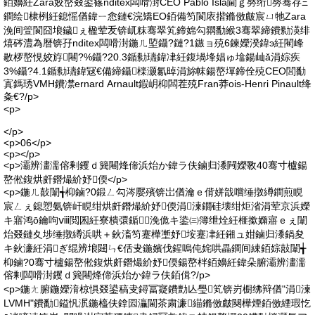
銆嬶紝Zara姣嶅叕鍙窱nditex闆嗗湗CEO Pablo Isla閫ｇ簩绗簩骞存Ξ
鐧绘棣栵紝鎴愮偤鍏ㄧ悆鏈€浣矯EO銆備笉閬庡揩鏅傚皻宸ㄩ牠Zara
浼间箮閬囧埌鐬ぇ楹荤叐锛屼粖骞翠笂鍗婂勾閷勫緱3骞翠締鐨勬渶绯
熺硶澧為暦锛孖nditex闆嗗湗鍦ㄦ埅鑷?鏈?1鏃ョ殑6鍊嬫湀鍏э紝閵峰
敭椤嶅悓姣斿闀?%鑷?20.3鍎勬瓙鍏冿紝鍑堝埄娼ゅ墖鍚屾ǎ涓婃疾
3%鑷?4.1鍎勬瓙鍏冦€備締鑷檪灏氱晫涓旀帓鍚嶅墠鍗佺殑CEO閭勫
寘鎷琇VMH鐨凚ernard Arnault鍜岄枊闆茬殑Fran莽ois-Henri Pinault绛
夈€?/p>
<p>
</p>
<p>06</p>
<p></p>
<p>灞辨澅濡傛剰钁ｄ簨闀烽偙浜炲か鍏ラ伕鏀归潻闁嬫斁40骞寸櫨鍚
嶅倯鍑烘皯鐕熶紒妤偄</p>
<p>鍦ㄦ敼闈╅枊鏀?0鍛ㄥ勾涔嬮殯锛岀偤瀹ｅ偝姘戠嚐缍撴繜鐧煎睍
宸ㄥぇ鎴愬氨锛屽睍绀烘皯鐕熶紒妤偄涓湅鐗硅壊绀炬渻涓荤京浜嬫
キ寤鸿ō鑰呴ⅷ閲囷紝寮樻彋鍎浼佹キ鍌㈢簿绁烇紝榧撳嫷寤ｅぇ闈
炲叕鏈夊埗缍撴繜浜哄＋鈥滀笉蹇樺壍妤垵蹇冿紝鎺ュ姏鏀归潻鍋夋
キ鈥濓紝涓ぎ绲辨埌閮ㄣ€佸叏鍦嬪伐鍟嗚伅姹哄畾鐧间綀銆婃敼闈╅
枊鏀?0骞寸櫨鍚嶅倯鍑烘皯鐕熶紒妤偄鍚嶅柈銆嬶紝鍏朵腑灞辨澅濡
傛剰闆嗗湗钁ｄ簨闀烽偙浜炲か鍏ラ伕銆偮?/p>
<p>鍦ㄤ腑鍦嬫湇椋惧叕鍙稿叏鐞冨寲鐨勯亾璺笂锛岃櫉绋辩偤"涓湅
LVMH"鐨勫鎰忛泦鍦橀伕鎿囩灜閫茶粛濂緢鏅傚皻闋樺煙銆傚緸瑕忔