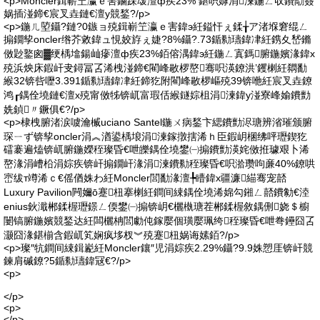
<p>Moncler鍓嶄笁瀛ｅ害鏀跺叆澶ф疾23% 鍖呮嫭涓湅鍦ㄥ収鐨勪簽
娲插湴鍗€宸叉垚鏈€澶у競鍫?/p>
<p>鍦ㄦ埅鑷?鏈?0鏃ョ殑鍓嶄笁瀛ｅ害鍏э紝鎰忓ぇ鍒╁ア渚堢窘绲ㄥ
搧鐗孧oncler绺芥敹鍏ュ悓姣斿ぇ婕?8%鑷?.73鍎勬瓙鍏冿紝鎸夊嵆鏅
傚尟鐜囪▓绠楀墖鍚屾瘮澶ф疾23%銆傛湡鍏э紝鍦ㄥ寘鎷腑鍦嬪湪鍏х
殑浜炴床鍜屽叏鐞冨叾浠栧湴鍗€閵峰敭椤嶅骞呮渶鐐洪’钁楋紝閷勫
緱32锛呰嚦3.391鍎勬瓙鍏冿紝鍗犵附閵峰敭椤嶇殑39锛咃紝宸叉垚鐐
鸿┎鍝佺墝鏈€澶х殑甯傚牬锛屼富瑕佸緱鐩婃柤涓湅鍏у湴寮峰媮鐨勯
姺鍞〃鐝俱€?/p>
<p>棣栧腑渚涙噳瀹楲uciano Santel鍦ㄨ病鍫卞緦鐨勯浕瑭辨渻璀颁腑
琛ㄧず锛孧oncler涓︽湭鍙楀埌涓湅鎵撴搳浠ｈ臣鍜岄棞绋呯瓑鍥犵
礌褰遍熆锛屼腑鍦嬫秷璨昏€呭皪鍝佺墝鐢㈠搧鐨勯渶姹傚拰璩艰卜浠
嶅湪涓嶆柗涓婃疾锛屽搧鐗屽湪涓湅鐨勬秷璨昏€呮湁瓒呴亷40%鐐哄
崈绂т竴浠ｃ€傜偤姝わ紝Moncler閭勫湪澶╄矒鍏х疆濂緢骞宠嚭
Luxury Pavilion闁嬭ō蹇杻搴楋紝鐧间綀鍝佺墝浠婂勾鎺ㄥ嚭鐨勨€淕
enius鈥濈郴鍒楃瓑鐛ㄥ偄鐢㈠搧锛岄€欐槸瑭茬郴鍒楃敘鍝侀娆＄櫥
闄镐腑鍦嬪競鍫达紝闆欐柟閭勮伅鎵嬮個璜嬮珮绔秷璨昏€呭弮鑸囧叾
灏囧湪鍖椾含鍜屼笂娴疯垑杈︾殑蹇杻娲诲嫊銆?/p>
<p>璨″牨鐧间綀鍓嶏紝Moncler鑲″児涓婃疾2.29%鑷?9.9姝愬厓锛屽競
鍊肩磩鐐?5鍎勬瓙鍏冦€?/p>
<p>
</p>
<p>
</p>