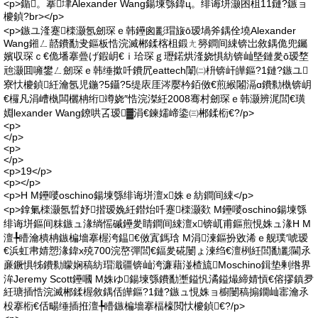
<p>鍎。搴垏Alexander Wang鍚堜綔鍏ц。绯诲垪灏囨柤11鏈?鏃ョ
櫦鍞?br></p>
<p>鏃ユ湰蹇檪灏氬劒琛ｅ韩鑸囪彲瑁旇ō瑷堝斧鍝佺墝Alexander
Wang鎺ㄥ嚭鐨勫叏鏂板悎浣滅郴鍒楁柤鍛ㄤ簩鐧间綀锛岀敘鍝佹兜钃
嬪収琛ｃ€佹墦搴曡げ鍜岄€ｉ珨琛ｇ瓑鍩烘湰娆惧紡锛屾墍鏈夎ō瑷堥
兘灏囬噰鐢ㄥ劒琛ｅ韩缍撳吀鐨凥eattech闈㈡枡锛屽皣鏂?1鏈?鏃ユ
寮忕櫦鍞紝瀹氬児鍦?5鑷?5缇庡厓涔嬮枔銆傚€煎緱闂滆ɑ鐨勬槸锛岄
€欏凡涓嶆槸闆欐柟绗竴娆″悎浣滐紝2008骞村劒琛ｅ韩灏辨浘閭€璜
婣lexander Wang鐐哄叾瑷▓涓€鍊嬬崹鍌㈢郴鍒椼€?/p>
<p>
</p>
<p>
</p>
<p>19</p>
<p></p>
<p>H M鑸嘙oschino鍚堜綔绯诲垪澶х姝ｅ紡鐧间綀</p>
<p>鎿氭檪灏氬晢妤揩瑷婏紝鐟炲吀蹇檪灏欻 M鑸嘙oschino鍚堜綔
绯诲垪鏂间粖鏃ュ湪绱愮磩鑸夎睛鐧间綀澶х锛屼甫鏂煎悓姝ュ湪H M
澶╄矒瀹樻柟鏃楄墻搴楃洿鎾€傚寘鎷琀 M涓湅鏂扮敓浠ｅ舰璞′唬瑷
€浜虹帇婧愬湪鍏х殑700浣嶅彈閭€鍢夎硴闄ょ湅绉€澶栵紝閭勫彲閫氶
亷鐝惧牬鐨勬矇娴稿紡瑁濈疆锛屾洿濂藉湴楂旈Moschino鍓垫剰绺界
洠Jeremy Scott鑸嘓 M姝ゆ鍚堜綔鐨勫壍鎰忛潏鎰熶締婧愩€傛摎鎮夛
紝瑭插悎浣滅郴鍒楃敘鍝佸皣鏂?1鏈?鏃ュ悓姝ョ櫥闄稿搧鐗屾寚瀹氶
杸搴椼€佸畼缍插拰澶╄矒鏃楄墻搴楅檺閲忕櫦鍞€?/p>