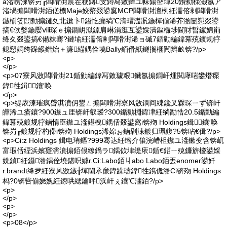
ā渚嗙湅锛岃┎闆嗗湗宸茬稉鏄叏鐞冩敹鍏ユ帓鍚嶅墠20鐨勬檪灏氬ア
渚堝搧闆嗗湗銆傞櫎Maje姣嶅叕鍙窼MCP闆嗗湗澶栵紝濡傛剰闆嗗湗
鏃椾笅閭勬搧鏈夊北鏉卞鎰忔瘺绱℃湇瑁濋泦鍦樿偂浠芥湁闄愬叕鍙
搞€佽嫳鍦嬮ⅷ琛ｅ搧鐗岄泤鏍肩崊涓逛互鍙婇潰鏂欏埗閫犲晢钀婂崱
绛夊叕鍙搞€備粖骞?鏈堬紝濡傛剰闆嗗湗浠ョ磩7鍎勭編鍏冪殑鍍规牸
鎴愬姛绔跺緱鐟炲＋濂緢鍝佺墝Bally銆傦紙鐩搁棞闁辫畝锛?/p>
<p>
</p>
<p>07寮风敓闆嗗湗21鍎勭編鍏冩敹璩艰鑶氬搧鐗屽煄閲庨啱鐢熸瘝
鍏徃鍓╅鑲′唤
</p>
<p>缇庡湅璀疯啔淇濆仴鐢ㄥ搧闆嗗湗寮风敓鐧间綀鑱叉槑琛ㄧず锛屽
皣浠ユ瘡鑲?900鏃ュ厓锛屽叡瑷?300鍎勬棩鍏冿紝绱勫悎20.5鍎勭編
鍏冪殑鍍规牸鏀惰臣鏃ユ湰鍖栧鍝佸叕鍙窩i锛歾 Holdings鍓╅鑲′唤
锛岃┎鍍规牸杓僀i锛歾 Holdings浠婂ぉ鏀剁洡鍍归珮鍑?5锛呫€偮?/p>
<p>Ci:z Holdings 鍓电珛鏂?999骞达紝绺介儴浣嶆柤鏃ユ湰鏉变含锛屼
富瑕佸緸浜嬪寲濡濆搧銆佷繚鍋ラ鍝佽垏缇庡鍎€鍣ㄧ殑鐮旂櫦鍙婇
姺鍞紝鑷湁鍝佺墝鍖呮嫭r.Ci:Labo銆丩abo Labo銆丟enomer鍙奷
r.brandt绛夛紝寮风敓鏃╁墠閫氶亷鍏跺瓙鍏徃鎸佹湁Ci锛歾 Holdings
杩?0锛呰偂娆婏紝鐐哄緦鑰呯浜屽ぇ鑲℃澅銆?/p>
<p>
</p>
<p>
</p>
<p>08</p>