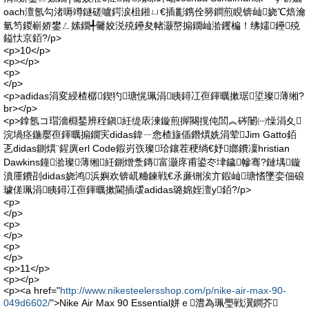
oach澶氬勾渚嗕竴鐩磋嚧鍔涙柤鎺ㄩ€插彲鎸佺簩鐧煎睍锛屾娆℃焙瀹
氫笉鍐嶄娇鐢ㄥ嫊鐗╃毊姣涚殑鑸夋帾灏嶅搧鐗屾湁钁楄！绋嬬鑸殑
鎰忕京銆?/p>
<p>10</p>
<p></p>
<p>
</p>
<p>adidas涓変綅楂樼鍥犳瑭愰珮涓眱鐞冮亱鍕曞摗琚垽璨薄缃?
br></p>
<p>鎿氬コ瑁濇棩鍫辨秷鎭紝缇庡湅鏇煎搱闋撹伅閭︽硶闄㈠懆涓夊
浣堝痉鍦嬮亱鍕曞搧鐗宎didas鍏ㄧ悆楂旇偛鐕熼姺涓荤Jim Gatto銆
乤didas鍘熼¨鍟廙erl Code鍜岃矤璨珨鑲茬稉绱€妤嫏鐨凜hristian
Dawkins鐘湁璨薄缃紝鍘熷洜鏄富灏庝甫鍙冭垏鐬幓骞?鏈堣鏇
濆厜鐨刟didas娆鸿浜嬩欢锛屼粬鍊戦€氶亷铏涘亣鍜屾瑭愭墜娈佃硠
璩傞珮涓眱鐞冮亱鍕曞摗閫插叆adidas璐婂姪澶у銆?/p>
<p>
</p>
<p>
</p>
<p>
</p>
<p>11</p>
<p></p>
<p><a href="
http://www.nikesteelersshop.com/p/nike-air-max-90-
049d6602/
">Nike Air Max 90 Essential姘ｅ澧為珮璺戦瀷鐧芥