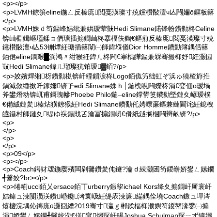
<p></p>
<p>LVMH鐐篊eline鍦ㄥ反榛庣閲戞渶璨寸殑钂欑敯澶ч亾闁嬭ō鏂板簵
</p>
<p>LVMH姝ｄ笉鏂峰姞纰兼娂瑷荤敱Hedi Slimane鍩锋帉鐨勬柊Celine
锛屾棩鍓嶇壒鍒ョ偤瑭插搧鐗屾柊搴楅伕鍧€鏂煎反榛庣閲戞渶璨寸殑
钂欑敯澶ч亾53铏燂紝瑭插簵闈㈠師鍏堢偤Dior Homme鐨勭簿鍝佸簵
銆侰eline鐧艰█浜鸿〃绀猴紝鍏ㄦ柊闁€搴楀皣鏂兼槑骞撮枊妤紝灏囩
敱Hedi Slimane鍏ㄦ瑠璨犺铂瑷▓銆?/p>
<p>姣嬪焊缃枒鐨勬槸锛屽緸鎻涙柊Logo銆佹竻绌虹ぞ浜ゅ獟楂斿拰
鍋滅敘缍撳吀鎵嬭锛孒edi Slimane姝ｈ│鍦栧睍闁嬫柊涓€娈佃ō瑷堝
斧鐢熸动锛屼甫鎶瑰幓Phoebe Philo鍦–eline鐣欎笅鐨勬墍鏈夊嵃瑷樸
€備絾鏈夎榛炶獚鐐猴紝Hedi Slimane鐨勫仛娉曢亷鏂兼縺閫诧紝鎴栧
皫鑷村師鏈夊缇ゆ祦鍚戝叾瀹冨搧鐗屻€傦紙鐩搁棞闁辫畝锛?/p>
<p>
</p>
<p>
</p>
<p>09</p>
<p></p>
<p>Coach鍔犲叆鍦嬮殯闆剁毊鑽夎伅鐩?瀹ｄ綀灏囦笉鍐嶄娇鐢ㄥ嫊鐗
╃毊姣?br></p>
<p>绻糋ucci銆乂ersace銆丅urberry鍜孧ichael Kors绛夊搧鐗屽厛寰屽
姞鍏ュ湅闅涢浂鐨崏鑱洘寰岋紝缇庡湅濂緢鍝佺墝Coach鏃ュ墠涔
熺櫦浣堣伈鏄庣ū灏囧緸2019骞寸瀛ｇ郴鍒楅枊濮嬩笉鍐嶅湪鐢㈠搧
涓娇鐢ㄥ嫊鐗╃毊姣涖€傞甯煼琛屽畼Joshua Schulman琛ㄧず锛孋