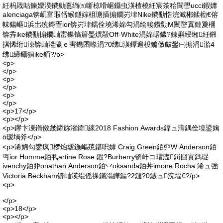
紝杩戝咕鍊嬫湀鐨勬悳绱㈤噺椋嗗崌鑷虫渶楂橈紝宸茶秴閬嶨ucci鍜孊
alenciaga锛屼富瑕佸緱鐩婃柤瑭插搧鐗岃垏Nike鐨勫悎浣滅郴鍒椼€傛
帓鍚嶇浜岀殑鏄疍ior锛岃垏鍝佺墝浠婂勾涓绘帹鐨勯Μ闉嶅寘鏈夐棞
锛孨ike鐨勫搧鐗屾寚鏁镐篃璺熼毃Off-White涓婂崌鐬?鍊嬩綅缃紝鎺
掑悕绗洓锛屾湰瀛ｅ害鎸囨暩涓?0绋渶鐔遍杸鏅傚皻鐢㈠搧涓湁4
绋締鑷狽ike銆?/p>
<p>
</p>
<p>
</p>
<p>
</p>
<p>17</p>
<p></p>
<p>鑻卞湅鏅傚皻鍗旀渻鍏綀2018 Fashion Awards鍏ュ湇鍝佺墝鍙婅
ō瑷堝斧</p>
<p>浠婂勾鐢疯椤炲叆鍦嶇殑鍖呮嫭 Craig Green銆丣W Anderson銆
丏ior Homme銆丮artine Rose 鍜?Burberry锛屽コ瑁濋鍓囧寘鎷珿
ivenchy銆丣onathan Anderson銆丷oksanda銆丼imone Rocha 浠ュ強
Victoria Beckham锛屾渶绲傜祼鏋滃皣鏂?2鏈?0鏃ュ浣堛€?/p>
<p>
</p>
<p>18</p>
<p></p>