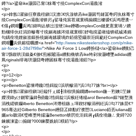
鐏?/a>鍙奛ike灏囩己甯粖骞寸殑ComplexCon灞曟渻
</p>
<p>鎿氬濯掓彺寮曟秷鎭汉澹€忛湶锛孨ike灏囦笉鏈冨弮鍔犱粖骞寸
殑ComplexCon灞曟渻锛岃┎娑堟伅宸茬嵅寰楀搧鐗岀櫦瑷€浜鸿瓑瀵︺
€傝┎鐧艰█浜鸿鍏呴亾锛岀洝绠ike鑸嘋omplexCon鏈夎憲寰堝ソ鐨
勯棞绯伙紝涓斿幓骞寸殑娲诲嫊涔熺嵅寰楃妤电殑鍙嶉熆锛屼絾浠婂
勾鍝佺墝娌掓湁鏂扮殑娲诲嫊瑷堝妰銆傛埅鑷崇洰鍓嶏紝ComplexCon
鐧艰█浜烘嫆绲曞皪<a href="
http://www.nikesteelersshop.com/p/nike-
air-force-1-28d7f98e/
">Nike Air Force 1 Low鐏扮櫧</a>鍙奛ike鐨勭己
甯綔鍑哄洖鎳夈€傚€煎緱闂滆ɑ鐨勬槸锛孨ike绔剁埈灏嶆墜adidas鐨
凮riginals绯诲垪灏囧弮鑸囦粖骞寸殑灞曟渻銆?/p>
<p>
</p>
<p>12</p>
<p></p>
<p>Benetton鍙堜竴鑱悎鍓靛浜哄幓涓?浜勾77姝?br></p>
<p>鎿氬濯掓秷鎭紝鎰忓ぇ鍒╂湇椋惧搧鐗孊enetton鍦ㄧ煭鐭笁鍊
嬫湀鍏уけ鍘荤灜鍏╀綅鑱悎鍓靛浜猴紝绻糃arol Benetton鏂?鏈堥洟
涓栧緦锛孏ilberto Benetton涔熸柤鏃ュ墠鍥犲幓涓栵紝浜勾77姝层€?
965骞达紝Gilberto Benetton鑸囧叾鍏勫紵濮愬Luciano銆丟iuliana鍜
孋arlo聽涓€璧峰壍绔嬬灜Benetton锛屄犵洰鍓嶈┎鍝佺墝鍦ㄥ叏鐞?20
鍊嬪湅鍌㈡搧鏈?000鍊嬮姺鍞粸銆?/p>
<p>
</p>