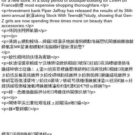
for a new store, in a busy period of boutique-building for LVMH on
France鈥檚 most expensive shopping thoroughfare.</p>
<p>Investment bank Piper Jaffray has released the results of its 36th
semi-annual 鈥淭aking Stock With Teens鈥?study, showing that Gen-
Z girls are now spending three times more on beauty than
accessories.</p>
<p>绮鹃伕闁辫畝聽</p>
<p></p>
<p>浠婂ぉ鐨勬帹钖︿締鑷檪灏氶牠姊濈恫鐨勫垎鏋愬牨閬擄細鏅傚皻
鍗氫富MK娑兼都鐨勨€滃搧鐗屽寲鈥濅箣璺?
</p>
<p>姣忔棩绮鹃伕瑾為寗聽</p>
<p>鈥滄垜瑷庡幁鍒ヤ汉绋辨垜鐐烘棩娼唬琛紝娼祦涓嶆噳瑭插垎
鍦嬬晫锛岀従鍦ㄥぇ鍌㈤兘宸茬稉鍦嬮殯鍖栵紝涓嶈珫鏄棩鏈殑鏉辫
タ銆佸反榛庣殑鏉辫タ銆佺磹绱勭殑鏉辫タ銆侀倓鏄腑鍦嬬殑鏉辫タ
锛岄毣瑕佹澅瑗垮ソ銆佽ō瑷堝ソ锛屼笉璜栭偅鍊嬪湅鍌㈤兘涓€妯ｏ紝
娌掑繀瑕侀檺瀹氫竴鍊嬪悕瀛椼€傗€濃€斺€?钘ゅ師娴?/p>
<p>鍏ㄧ悆鏅傚皻鏂拌仦绗竴鏅傞枔閫侀仈锛?/p>
<p></p>
<p>闀锋寜浜岀董纰艰瓨鍒ュ姞闂滆ɑ缃爞</p>
<p>姝¤繋鎶曠</p>
鎯宠浜嗚В鏇村闂滄柤<a