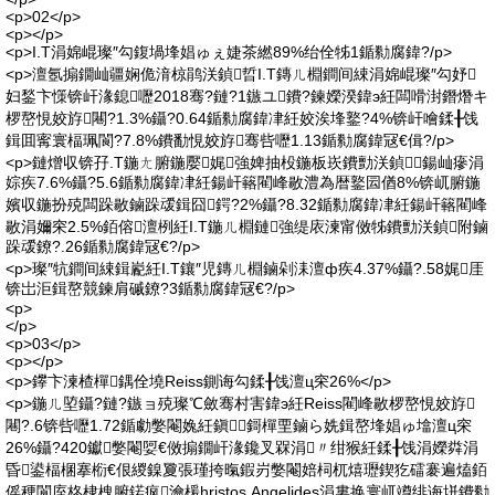
<p>02</p>
<p></p>
<p>I.T涓婂崐璨″勾鍑堝埄娼ゅぇ婕茶繎89%绐佺牬1鍎勬腐鍏?/p>
<p>澶氬搧鐗屾疆娴佹湇椋鹃浂鍞晢I.T鏄ㄦ棩鐧间綀涓婂崐璨″勾妤
妇鍫卞憡锛屽湪鎴嚦2018骞?鏈?1鏃ユ鐨?鍊嬫湀鍏э紝闆嗗湗鐕熸キ
椤嶅悓姣斿闀?1.3%鑷?0.64鍎勬腐鍏冿紝姣涘埄鐜?4%锛屽噲鍒╂饯
鍓囬寗寰楅珮閬?7.8%鐨勫悓姣斿骞呰嚦1.13鍎勬腐鍏冦€偮?/p>
<p>鏈熷収锛孖.T鍦ㄤ腑鍦嬮娓強婢抽杸鍦板崁鐨勯浂鍞鍚屾瘮涓
婃疾7.6%鑷?5.6鍎勬腐鍏冿紝鍚屽簵閵峰敭澧為暦鐜囩偤8%锛屼腑鍦
嬪収鍦扮殑闆跺敭鏀跺叆鍓囧鍔?2%鑷?8.32鍎勬腐鍏冿紝鍚屽簵閵峰
敭涓嬭穼2.5%銆傛澶栵紝I.T鍦ㄦ棩鏈強缇庡湅甯傚牬鐨勯浂鍞附鏀
跺叆鐐?.26鍎勬腐鍏冦€?/p>
<p>璨″牨鐧间綀鍓嶏紝I.T鑲″児鏄ㄦ棩鏀剁洡澶ф疾4.37%鑷?.58娓厓
锛岀洰鍓嶅競鍊肩磩鐐?3鍎勬腐鍏冦€?/p>
<p>
</p>
<p>03</p>
<p></p>
<p>鑻卞湅楂樿鍝佺墝Reiss鍘诲勾鍒╂饯澶ц穼26%</p>
<p>鍦ㄦ埅鑷?鏈?鏃ョ殑璨℃斂骞村害鍏э紝Reiss閵峰敭椤嶅悓姣斿
闀?.6锛呰嚦1.72鍎勮嫳閹婏紝鎭▍鎶樿垔鏀ら姺鍓嶅埄娼ゅ墖澶ц穼
26%鑷?420钀嫳閹娿€傚搧鐗屽湪鑱叉槑涓〃绀猴紝鍒╂饯涓嬫粦涓
昏鍙楅棞搴椼€佷緵鎳夐張瑾挎暣鍜岃嫳閹婄柌杌熺瓑鍥犵礌褰遍熆銆
傜稉閬庢柊棣栧腑鍩疯瀹楥hristos Angelides涓婁换寰屼竴绯诲垪鐨勬