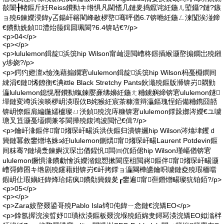
敼闈╂帾鏂斤紝Reiss鐨勬キ绺惧凡閫愭几鏈夎捣鑹诧紝鍦ㄦ埅鑷?鏈?鏃
ョ殑6鍊嬫湀鍏у叾鍚屽簵閵峰敭椤嶅骞呯偤6.7锛咃紝鍦ㄥ湅闅涘湴鍗
€鐨勯姺鍞澧炲箙鍓囬珮閬?6.4锛呫€?/p>
<p>04</p>
<p></p>
<p>lululemon鍓靛浜篊hip Wilson甯屾湜閲嶆柊鐛插緱灏嶅搧鐗岀殑鎺
у埗娆?/p>
<p>鍔犳嬁澶х憸浼藉搧鐗宭ululemon鍓靛浜篊hip Wilson杩戞棩鐧间
綀涓€鏈悕鐐衡€淟ittle Black Stretchy Pants鈥濈殑鏂版浉锛岃閷勭
灜lululemon鎴愰暦鐨勬暣鍊嬮亷绋嬶紝鍦ㄤ粬鐪嬩締锛宭ululemon鐩
墠鏈変竴浜涘晱椤岄渶瑕佽В姹猴紝宸茶糠澶辩灜鏂瑰悜銆備粬鎸囧嚭
锛岄憭鏂肩編鍦嬬櫨璨ㄩ浂鍞殑浣庤糠锛宭ululemon鐣跺嫏涔嬫€ユ噳
瑭叉笡灏戞壒鐧兼笭閬撶殑鍑鸿波閲忋€偮?/p>
<p>鑰屽湪鏂伴甯煼琛屽畼浜洪伕鏂归潰锛孋hip Wilson涔熻垏钁ｄ
簨鏈冪敘鐢熷垎姝э紝lululemon鍘熼甯煼琛屽畼Laurent Potdevin鏂
间粖骞?鏈堝洜鍊嬩汉琛岀偤鍟忛闆㈣伔銆侰hip Wilson瑾嶇偤锛宭
ululemon鐝惧湪鐨勮懀浜嬫渻鎴愬摗閬庢柤閲嶈鏂伴甯煼琛屽畼灏
嶆彁鍗囨キ绺剧殑鑳藉姏锛岃€屽拷鐣ョ灜闋樺皫鑰呮噳鏈夌殑瑕栭噹
鍜岄仩瑕嬶紝鍏烽珨鍩疯鐨勪簨鎳夎┎鐢遍甯亱鐕熷畼璨犺铂銆?/p>
<p>05</p>
<p></p>
<p>Zara姣嶅叕鍙哥殑Pablo Isla锜伅鍏ㄧ悆鏈€浣矯EO</p>
<p>鎿氬搱浣涘晢妤璜栨渶鏂板叕浣堢殑銆婂叏鐞冩渶浣矯EO姒滃柈