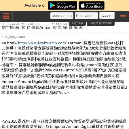
Available on
Login
Sign Up
Forgot password
すうじ
とき
たかし
てい
しょう
はい
たい
さとる
のう
しょく
びょう
うで
おもて
數字
時
尚
鄭
祥
佩
戴
Armani
智
能
觸
屏
腕
表
中文(简体)
Public
<a href="
http://www.iwebwatch.com
">armani 鎵嬮尪瀹樼恫</a>姣忓
ぉ鐐哄ぇ瀹跺付渚嗗叏鏂版疆娴佺郴鍒楀柈鍝侊紝鐐烘偍鐨勭敓娲绘坊
鍔犳洿澶氱殑鑹插僵锛岀偤鎮ㄧ殑鐢熸椿鍏呮豢娲诲姏锛岃畵鎮ㄦ瘡澶
╀笉閲嶈锛岀簿褰╃殑浜虹敓寰炵従鍦ㄩ枊濮嬶紝鏁珛闂滄敞鎴戝€戦
樋鏇煎凹 鎵嬮尪瀹樼恫锛屾垜鍊戝皣鍏ㄦ柊鐨刟rmani澶波鍠搧涓
€涓€鍛堢従绲﹀ぇ瀹躲€?div class="intro">2018骞?鏈?7鏃ワ紝绫宠槶
瑷娾€斺€旀垜鍊戞鐒跺浣堢煡鍚嶆紨鍝￠劖鎰峰皣鍑哄腑鍏ㄦ柊
Emporio Armani Digital鑶犲泭绯诲垪鐩哥辜鏂奸娓拰涓婃捣鑸夎睛
鐨勯檺鏅傚簵鐗瑰垾娲诲嫊銆傛鑶犲泭绯诲垪鐨勫壍浣滈潏鎰熸簮鑷
暩瀛楀拰缍茬怠涓栫晫锛屼綔鐐?/div>
<p>2018骞?鏈?7鏃ワ紝绫宠槶瑷娾€斺€旀垜鍊戞鐒跺浣堢煡鍚嶆紨
鍝￠劖鎰峰皣鍑哄腑鍏ㄦ柊Emporio Armani Digital鑶犲泭绯诲垪鐩哥