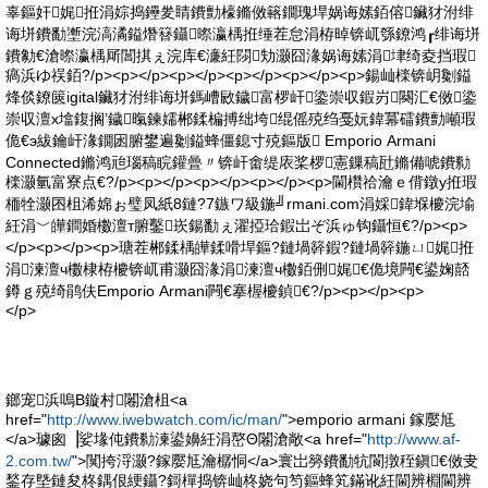
辜鏂奸娓拰涓婃捣鑸夎睛鐨勯檺鏅傚簵鐗瑰垾娲诲嫊銆傛鑶犲泭绯
诲垪鐨勫壍浣滈潏鎰熸簮鑷暩瀛楀拰缍茬怠涓栫晫锛屼綔鐐鸿┎绯诲垪
鐨勨€滄暩瀛楀厛閶掑ぇ浣库€濓紝閯劮灏囧湪娲诲嫊涓垏绮夌挡瑕
瘑浜ゆ祦銆?/p><p></p><p></p><p></p><p></p><p>鍚屾檪锛岄劖鎰
烽倓鐐篋igital鑶犲泭绯诲垪鎷嶆敐鐬富椤屽鍌崇収鍜岃闋汇€傚鍌
崇収澶х墖鍑搁’鐬暣鍊嬬郴鍒楄搏绌垮绲傜殑绉戞妧鍏冪礌鐨勯噸瑕
佹€э紱鑰屽湪鐗囦腑鐢遍劖鎰蜂僵鎴寸殑鏂版 Emporio Armani
Connected鏅鸿兘瑙稿睆鑵曡〃锛屽畬缇庡桨椤憲鏁稿瓧鏅備唬鐨勬
檪灏氫富寮点€?/p><p></p><p></p><p></p><p>閫欑祫瀹ｅ偝鐓у拰瑕
栭牷灏囨柤浠婂ぉ璧凤紙8鏈?7鏃ワ級鍦╝rmani.com涓婇鍏堢櫦浣堬
紝涓﹀皣鐧婚櫢澶т腑鑿崁鍚勫ぇ濯掗珨鍜岀ぞ浜ゅ钩鑷恒€?/p><p>
</p><p></p><p>瑭茬郴鍒楀皣鍒嗗垾鏂?鏈堝簳鍜?鏈堝簳鍦ㄩ娓拰
涓湅澶ч櫢棣栫櫦锛屼甫灏囧湪涓湅澶ч櫢銆侀娓€佹境闁€鍙婅嚭
鐏ｇ殑绮鹃伕Emporio Armani闁€搴楃櫦鍞€?/p><p></p><p>
</p>
鎯宠浜嗚В鏇村闂滄柤<a
href="
http://www.iwebwatch.com/ic/man/
">emporio armani 鎵嬮尪
</a>璩囪▕娑堟伅鐨勬湅鍙嬶紝涓嶅Θ闂滄敞<a href="
http://www.af-
2.com.tw/
">闃挎浖灏?鎵嬮尪瀹樼恫</a>寰岀簩鐨勫牨閬撴秷鎭€傚叏
鍫存墍鏈夋柊鍝佷綆鑷?鎶樿捣锛屾柊娆句笉鏂蜂笂鏋讹紝閫辨棩閫辨