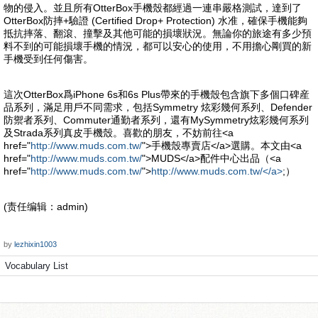
物的侵入。並且所有OtterBox手機殼都經過一連串嚴格測試，達到了
OtterBox防摔+驗證 (Certified Drop+ Protection) 水准，確保手機能夠
抵抗摔落、翻滾、撞擊及其他可能的損壞狀況。無論你的旅途有多少預
料不到的可能損壞手機的情況，都可以安心的使用，不用擔心剛買的新
手機受到任何傷害。
這次OtterBox爲iPhone 6s和6s Plus帶來的手機殼包含旗下多個口碑産
品系列，滿足用戶不同需求，包括Symmetry 炫彩幾何系列、Defender
防禦者系列、Commuter通勤者系列，還有MySymmetry炫彩幾何系列
及Strada系列真皮手機殼。喜歡的朋友，不妨前往<a
href="
http://www.muds.com.tw/
">手機殼專賣店</a>選購。本文由<a
href="
http://www.muds.com.tw/
">MUDS</a>配件中心出品（<a
href="
http://www.muds.com.tw/
">
http://www.muds.com.tw/</a>
;）
(责任编辑：admin)
by
lezhixin1003
Vocabulary List