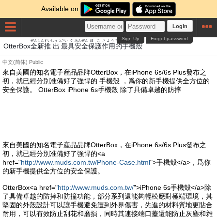
Available on
Login
Sign Up
Forgot password
ぜん
しん
すい
しゅつ
さい
ぐ
あんぜん
ほご
さよう
てき
て
き
から
OtterBox
全
新
推
出
最
具
安全
保護
作用
的
手
機
殼
中文(简体)
Public
來自美國的知名電子産品品牌OtterBox，在iPhone 6s/6s Plus發布之
初，就已經分別准備好了強悍的 手機殼 ，爲你的新手機提供全方位的
安全保護。 OtterBox iPhone 6s手機殼 除了具備卓越的防摔
來自美國的知名電子産品品牌OtterBox，在iPhone 6s/6s Plus發布之
初，就已經分別准備好了強悍的<a
href="
http://www.muds.com.tw/Phone-Case.html
">手機殼</a>，爲你
的新手機提供全方位的安全保護。
OtterBox<a href="
http://www.muds.com.tw/
">iPhone 6s手機殼</a>除
了具備卓越的防摔和防撞功能，部分系列還能夠輕松應對極端環境，其
堅固的外殼設計可以讓手機避免遭到外界傷害，先進的材料質地更貼合
耐用，可以有效防止刮花和磨損，同時其連接端口蓋還能防止灰塵和雜