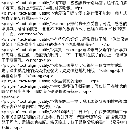
<p style="text-align: justify;">我在想：爸爸讓孩子別玩雪，也許是怕孩
子著涼，也許是想讓孩子早點回傢吃飯。</p>
<p style="text-align: justify;">他愛孩子嗎？愛！為什麼不能換一種方式
教育？偏要打罵孩子？</p>
<p style="text-align: justify;"><strong>雖然孩子沒受傷，可是，爸爸的
壞脾氣，爸爸的憤怒，爸爸不正確的教育方式，已經在精神上“殺”瞭孩
子一次。</strong></p>
<p style="text-align: justify;">有些爸爸媽媽，經常對孩子說：“你怎麼這
麼笨？”“我怎麼生出你這樣的孩子？”“你真是豬腦子”……</p>
<p style="text-align: justify;">其實，<strong>這些來自父母的語言暴力
和侮辱，也正像一把無形的利刃，一下一下地刺在孩子的心上，傷得孩
子千瘡百孔。</strong></p>
<p style="text-align: justify;">就在上個星期，江都的一個女生離傢出
走，緣由就是她的媽媽沖她發火，媽媽憤怒地對她說：“<strong>滾！
再也別回來！”</strong></p>
<p style="text-align: justify;">女生就真的滾瞭……</p>
<p style="text-align: justify;">幸好最後孩子找到瞭，假如孩子在離傢的
時間裡發生意外，那麼這位媽媽將後悔莫及。</p>
<p>5</p>
<p style="text-align: justify;">我在網上一搜，發現因為父母的憤怒導致
孩子喪命的事例並不在少數。</p>
<p style="text-align: justify;">2010年6月11日上午，在西安某商場工作
的市民劉某送9歲的兒子上學，得知其有一門課考瞭70分，當場便扇瞭
兒子耳光，還踹瞭他幾腳。當天晚上，孩子遭到父親的毒打，活活被打
死瞭。</p>