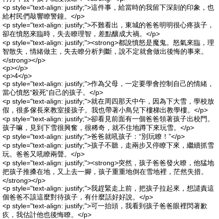
<p style="text-align: justify;">這件事，給當時的我留下深刻的印象，也
給村民們敲響瞭警鐘。</p>
<p style="text-align: justify;">不難看出，東城的爸爸明明很心疼孩子，
卻在憤怒來臨時，失去瞭理智，差點釀成大禍。</p>
<p style="text-align: justify;"><strong>都說憤怒是魔鬼。怒氣來臨，理
智散失，情緒做主，失去瞭分析判斷，說不定就會做出後悔的事來。
</strong></p>
<p></p>
<p>4</p>
<p style="text-align: justify;">作為父母，一定要學會控制自己的情緒，
當心憤怒“殺死”自己的孩子。</p>
<p style="text-align: justify;">就在周四那天中午，因為下大雪，學校放
假，很多傢長來教室接孩子。我也帶著小鳥兒下樓梯出教學樓。</p>
<p style="text-align: justify;">卻看見前面有一個爸爸領著孩子出校門。
孩子嘛，見到下雪很興奮，很稀奇，就不住地蹲下來玩雪。</p>
<p style="text-align: justify;">爸爸就吼孩子：“別玩瞭！”</p>
<p style="text-align: justify;">孩子不聽，走兩步又停瞭下來，繼續抓雪
玩。爸爸又吼瞭兩聲。</p>
<p style="text-align: justify;"><strong>突然，孩子爸爸發火瞭，他猛地
把孩子推搡在地，又上去一腳，孩子重重地倒在雪地裡，茫然失措。
</strong></p>
<p style="text-align: justify;">我趕緊走上前，把孩子拉起來，想譴責這
個爸爸不該這麼對待孩子，有什麼話好好說。</p>
<p style="text-align: justify;">可一抬頭，我看到孩子爸爸眼裡閃著歉
疚，我估計他也後悔瞭。</p>