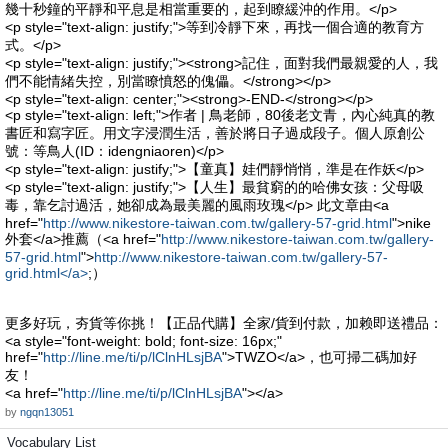
幾十秒鐘的平靜和平息是相當重要的，起到瞭緩沖的作用。</p>
<p style="text-align: justify;">等到冷靜下來，再找一個合適的教育方
式。</p>
<p style="text-align: justify;"><strong>記住，面對我們最親愛的人，我
們不能情緒失控，別當瞭憤怒的傀儡。</strong></p>
<p style="text-align: center;"><strong>-END-</strong></p>
<p style="text-align: left;">作者 | 鳥老師，80後老文青，內心純真的教
書匠和寫字匠。用文字浸潤生活，善於將日子過成段子。個人原創公
號：等鳥人(ID：idengniaoren)</p>
<p style="text-align: justify;">【童真】娃們靜悄悄，準是在作妖</p>
<p style="text-align: justify;">【人生】最貧窮的的哈佛女孩：父母吸
毒，靠乞討過活，她卻成為最美麗的風雨玫瑰</p> 此文章由<a
href="
http://www.nikestore-taiwan.com.tw/gallery-57-grid.html
">nike
外套</a>推薦（<a href="
http://www.nikestore-taiwan.com.tw/gallery-
57-grid.html
">
http://www.nikestore-taiwan.com.tw/gallery-57-
grid.html</a>
;）
更多好玩，夯貨等你挑！【正品代購】全家/貨到付款，加赖即送禮品：
<a style="font-weight: bold; font-size: 16px;"
href="
http://line.me/ti/p/lClnHLsjBA
">TWZO</a>，也可掃二碼加好
友！
<a href="
http://line.me/ti/p/lClnHLsjBA
"></a>
by
ngqn13051
Vocabulary List