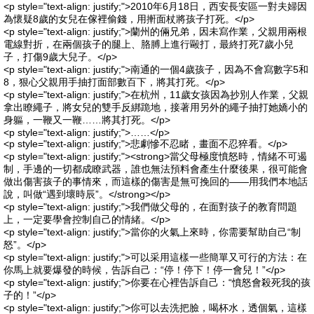
<p style="text-align: justify;">2010年6月18日，西安長安區一對夫婦因
為懷疑8歲的女兒在傢裡偷錢，用搟面杖將孩子打死。</p>
<p style="text-align: justify;">蘭州的倆兄弟，因未寫作業，父親用兩根
電線對折，在兩個孩子的腿上、胳膊上進行毆打，最終打死7歲小兒
子，打傷9歲大兒子。</p>
<p style="text-align: justify;">南通的一個4歲孩子，因為不會寫數字5和
8，狠心父親用手抽打面部數百下，將其打死。</p>
<p style="text-align: justify;">在杭州，11歲女孩因為抄別人作業，父親
拿出瞭繩子，將女兒的雙手反綁跪地，接著用另外的繩子抽打她嬌小的
身軀，一鞭又一鞭……將其打死。</p>
<p style="text-align: justify;">……</p>
<p style="text-align: justify;">悲劇慘不忍睹，畫面不忍猝看。</p>
<p style="text-align: justify;"><strong>當父母極度憤怒時，情緒不可遏
制，手邊的一切都成瞭武器，誰也無法預料會產生什麼後果，很可能會
做出傷害孩子的事情來，而這樣的傷害是無可挽回的——用我們本地話
說，叫做“遇到壞時辰”。</strong></p>
<p style="text-align: justify;">我們做父母的，在面對孩子的教育問題
上，一定要學會控制自己的情緒。</p>
<p style="text-align: justify;">當你的火氣上來時，你需要幫助自己“制
怒”。</p>
<p style="text-align: justify;">可以采用這樣一些簡單又可行的方法：在
你馬上就要爆發的時候，告訴自己：“停！停下！停一會兒！”</p>
<p style="text-align: justify;">你要在心裡告訴自己：“憤怒會殺死我的孩
子的！”</p>
<p style="text-align: justify;">你可以去洗把臉，喝杯水，透個氣，這樣