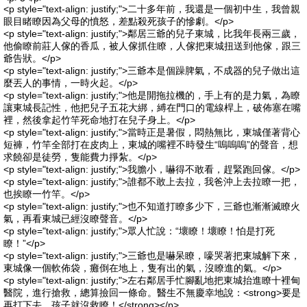
<p style="text-align: justify;">二十多年前，我還是一個初中生，我曾親
眼目睹瞭因為父母的憤怒，差點殺死孩子的慘劇。</p>
<p style="text-align: justify;">鄰居三爺的兒子東城，比我年長兩三歲，
他偷瞭前莊人傢的香瓜，被人傢抓住瞭，人傢把東城扭送到他傢，跟三
爺告狀。</p>
<p style="text-align: justify;">三爺本是個躁脾氣，不成器的兒子做出這
麼丟人的事情，一時火起。</p>
<p style="text-align: justify;">他是開拖拉機的，手上有的是力氣，為瞭
讓東城長記性，他把兒子五花大綁，縛在門口的電線桿上，破佈塞在嘴
裡，然後拿起竹竿死命地打在兒子身上。</p>
<p style="text-align: justify;">當時正是暑假，悶熱無比，東城僅著背心
短褲，竹竿全部打在皮肉上，東城的嘴裡不時發生“嗚嗚嗚”的聲音，想
求饒卻是徒勞，隻能費力掙紮。</p>
<p style="text-align: justify;">我膽小，嚇得不敢看，趕緊跑回傢。</p>
<p style="text-align: justify;">誰都不敢上去拉，我爸沖上去拉瞭一把，
也挨瞭一竹竿。</p>
<p style="text-align: justify;">也不知道打瞭多少下，三爺也漸漸滅瞭火
氣，再看東城已經沒瞭聲音。</p>
<p style="text-align: justify;">眾人忙說：“壞瞭！壞瞭！怕是打死
瞭！”</p>
<p style="text-align: justify;">三爺也是嚇呆瞭，嚎哭著把東城解下來，
東城像一個軟佈袋，癱倒在地上，隻有出的氣，沒瞭進的氣。</p>
<p style="text-align: justify;">左右鄰居手忙腳亂地把東城抬進瞭十裡甸
醫院，進行搶救，總算撿回一條命。醫生不無慶幸地說：<strong>要是
再打下去，孩子就沒救瞭！</strong></p>