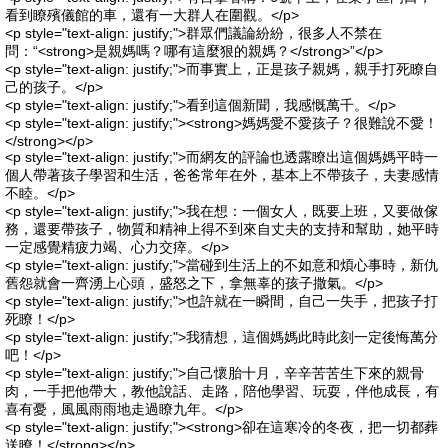
看到瞭殯儀館的車，還有一大群人在圍觀。</p>
<p style="text-align: justify;">群眾們議論紛紛，很多人不禁在
問：“<strong>是親媽嗎？哪有這麼狠的親媽？</strong>”</p>
<p style="text-align: justify;">而事實上，正是孩子親媽，親手打死瞭自
己的孩子。</p>
<p style="text-align: justify;">看到這個新聞，我感慨萬千。</p>
<p style="text-align: justify;"><strong>媽媽愛不愛孩子？很難說不愛！
</strong></p>
<p style="text-align: justify;">而網友的評論也透露瞭出這個媽媽平時一
個人帶著孩子學習和生活，爸爸常年在外，基本上不帶孩子，夫妻感情
不睦。</p>
<p style="text-align: justify;">我在想：一個女人，既要上班，又要做傢
務，還要帶孩子，物質和精神上得不到來自丈夫的支持和幫助，她平時
一定感覺精疲力竭、心力交瘁。</p>
<p style="text-align: justify;">當碰到生活上的不如意和煩心事時，新仇
舊怨就會一齊湧上心頭，盛怒之下，拿無辜的孩子撒氣。</p>
<p style="text-align: justify;">也許就在一瞬間，自己一失手，把孩子打
死瞭！</p>
<p style="text-align: justify;">我猜想，這個媽媽此時此刻一定後悔萬分
吧！</p>
<p style="text-align: justify;">自己懷胎十月，辛辛苦苦生下來的親骨
肉，一手把他帶大，教他說話、走路，陪他學習、玩耍，伴他成長，有
喜有憂，風風雨雨地走過瞭九年。</p>
<p style="text-align: justify;"><strong>卻在這寒冷的冬夜，把一切都葬
送瞭！</strong></p>