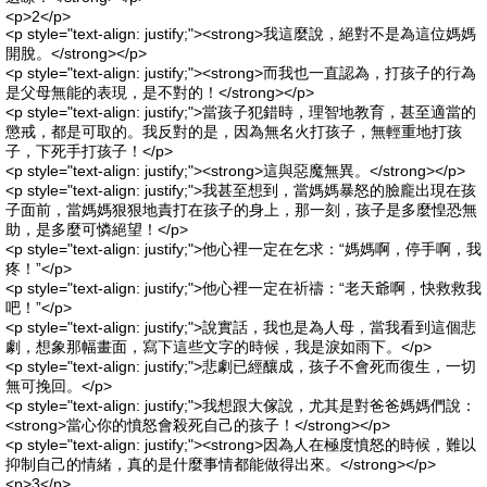
<p>2</p>
<p style="text-align: justify;"><strong>我這麼說，絕對不是為這位媽媽
開脫。</strong></p>
<p style="text-align: justify;"><strong>而我也一直認為，打孩子的行為
是父母無能的表現，是不對的！</strong></p>
<p style="text-align: justify;">當孩子犯錯時，理智地教育，甚至適當的
懲戒，都是可取的。我反對的是，因為無名火打孩子，無輕重地打孩
子，下死手打孩子！</p>
<p style="text-align: justify;"><strong>這與惡魔無異。</strong></p>
<p style="text-align: justify;">我甚至想到，當媽媽暴怒的臉龐出現在孩
子面前，當媽媽狠狠地責打在孩子的身上，那一刻，孩子是多麼惶恐無
助，是多麼可憐絕望！</p>
<p style="text-align: justify;">他心裡一定在乞求：“媽媽啊，停手啊，我
疼！”</p>
<p style="text-align: justify;">他心裡一定在祈禱：“老天爺啊，快救救我
吧！”</p>
<p style="text-align: justify;">說實話，我也是為人母，當我看到這個悲
劇，想象那幅畫面，寫下這些文字的時候，我是淚如雨下。</p>
<p style="text-align: justify;">悲劇已經釀成，孩子不會死而復生，一切
無可挽回。</p>
<p style="text-align: justify;">我想跟大傢說，尤其是對爸爸媽媽們說：
<strong>當心你的憤怒會殺死自己的孩子！</strong></p>
<p style="text-align: justify;"><strong>因為人在極度憤怒的時候，難以
抑制自己的情緒，真的是什麼事情都能做得出來。</strong></p>
<p>3</p>