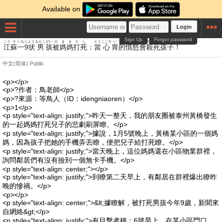
Available on
Login
Sign Up
Forgot password
こう
そ
いち
じょう
おとこ
がい
ひ
まま
だ
し
とう
こころ
い
てき
ふんど
かい
さつ
し
がい
こ
江
蘇
一
9状
男
孩
被
媽媽
打
死
：
當
心
胃
的
憤怒
會
殺
死
孩
子
！
中文(简体)
Public
<p></p>
<p>?作者：鳥老師</p>
<p>?來源：等鳥人（ID：idengniaoren）</p>
<p>1</p>
<p style="text-align: justify;">昨天一整天，我的朋友圈被泰州黃橋發生
的一起媽媽打死兒子的悲劇刷屏瞭。</p>
<p style="text-align: justify;">據說，1月5號晚上，黃橋某小區的一個媽
媽，因為孩子把她的手機弄丟瞭，便把兒子給打死瞭。</p>
<p style="text-align: justify;">當天晚上，這位媽媽還在小區物業群裡，
詢問鄰居們有沒有撿到一個無卡手機。</p>
<p style="text-align: center;"></p>
<p style="text-align: justify;">到瞭第二天早上，有鄰居在群裡爆出瞭昨
晚的慘禍。</p>
<p></p>
<p style="text-align: center;">&lt;據瞭解，被打死男孩今年9歲，新聞來
自網絡&gt;</p>
<p style="text-align: justify;">有目擊者稱：6號早上，在某小區門口，