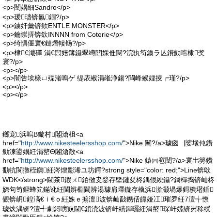
<p>闉嬶細Sandro</p>
<p>瑗瓙锛氱鐗?/p>
<p>鐪奸彙锛欸ENTLE MONSTER</p>
<p>鑰崇挵锛欽INNNN from Coterie</p>
<p>绮惧僵寰€鏈熸帹钖?/p>
<p>棣€濈磾 涓€閭婄簿鑷翠竴閭婇倠閬?浣犱笉鐭ラ亾鐨勯噾棣奖
寰?/p>
<p></p>
<p>闇告埃榇ㄩ殜渚嗚ゲ 缇庡緱涓嶉浄鍚?閰峰緱娌掕┍瑾?/p>
<p></p>
<p></p>
鎯宠浜嗚В鏇村闂滄柤<a
href="
http://www.nikesteelersshop.com/
">Nike 闉?/a>璩囪▕娑堟伅鐨
勬湅鍙嬶紝涓嶅Θ闂滄敞<a
href="
http://www.nikesteelersshop.com/
">Nike 鎱㈣窇闉?/a>寰岀簩鐨
勫牨閬撴秷鎭紝涔熷彲浠ユ坊鍔?strong style="color: red;">Line锛歍
WDK</strong>閫茶鍜ㄨ銆傚叏鍫存墍鏈夋柊鍝佷綆鑷?鎶樿捣锛屾柊
娆句笉鏂蜂笂鏋讹紝閫辨棩閫辨湯璩肩墿鏇存槸浜湁灏堝爆鎶樻墸鍎
儬锛岄鍠滈€ｉ€ｏ紝姝ｅ搧澶波锛屾敮鎸佸皥娅冮璀夛紝7澶╅憭
璩炴湡锛?澶╃劇鐞嗙敱閫€鎻涜波锛屽績鍕曪紝涓嶅琛屽嫊锛岃稌绶