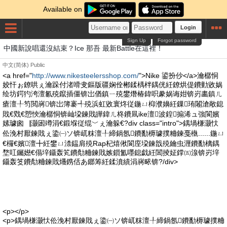
Available on
Login
Sign Up
Forgot password
中國新說唱還沒結束？Ice 那吾 最新Battle在這裡！
中文(简体)
Public
<a href="
http://www.nikesteelersshop.com/
">Nike 鍙扮仯</a>瀹樼恫
姣忓ぉ鐐哄ぇ瀹跺付渚嗗叏鏂版疆娴佺郴鍒楀柈鍝侊紝鐐烘偍鐨勭敓娲
绘坊鍔犳洿澶氱殑鑹插僵锛岀偤鎮ㄧ殑鐢熸椿鍏呮豢娲诲姏锛岃畵鎮ㄦ
瘡澶╀笉閲嶈锛岀簿褰╃殑浜虹敓寰炵従鍦ㄩ枊濮嬶紝鏁珛闂滄敞鎴
戝€戣€愬悏瀹樼恫锛屾垜鍊戝皣鍏ㄦ柊鐨凬ike澶波鍠搧浠ュ強閬嬪
嫊璩囪▕灏囦竴涓€鍛堢従绲﹀ぇ瀹躲€?div class="intro">鍝堝槏灏忕
伀浼村厭鍊戝ぇ鍌㈠ソ锛屼粖澶╀締鍋氬鐨勫槈璩撲粬鍊戞槸......鍦ㄩ
€欏€嬪澶╋紝鐢ㄩ渿鎾肩殑Rap杞熺偢閬庢垜鍊戠殑鑰虫湹鐨勫樆鍝
堥叿钃嬨€傝垶鑷轰笂鐨勪粬鍊戝嫉鎻氳嚜鎴戯紝閶掕姃鐣㈤湶锛岃垶
鑷轰笅鐨勪粬鍊戝爡鎸佸あ鎯筹紝鍒濆績涓嶈畩锛?/div>
<p></p>
<p>鍝堝槏灏忕伀浼村厭鍊戝ぇ鍌㈠ソ锛屼粖澶╀締鍋氬鐨勫槈璩撲粬