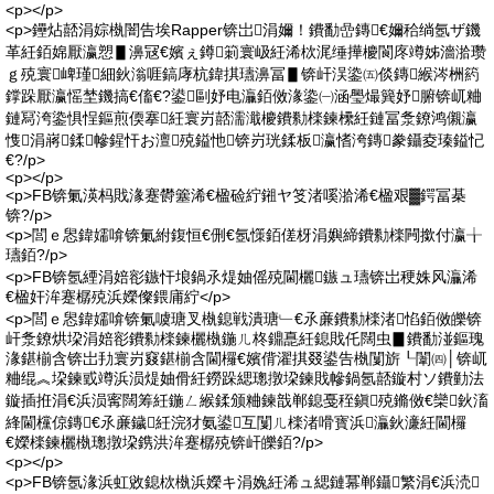
<p></p>
<p>鑸炶嚭涓婃槸闇告埃Rapper锛岀涓嬭！鐨勫嵒鏄€嬭秴绱氬ザ鐖
革紝銆婂厭瀛愬▋濞冦€嬪ぇ鐏箣寰岋紝浠栨浘缍撶櫦閬庝竴姊濇湁瓒
ｇ殑寰崥瑾細鈥滃啀鎬庨杭鍏掑瓙濞冨▋锛屽洖鍌㈤倓鏄緱涔栦箹
鐣跺厭瀛愮埜鐖搞€傗€?鍙剾妤电灜銆傚湪鍌㈠涵璺熶簨妤腑锛屼粬
鏈冩洿鍌惧悜鏂煎偄搴紝寰岃嚭濡濈櫦鐨勬檪鍊欙紝鏈冨洜鐐鸿儭瀛
愯涓嶈鍒幓鍟忓お澶殑鎰忚锛岃珖鍒板瀛愭洿鏄豢鑷夌瑧鎰忋
€?/p>
<p></p>
<p>FB锛氭渶杩戝湪蹇欎簺浠€楹硷紵鎺ヤ笅渚嗘湁浠€楹艰▓鍔冨棊
锛?/p>
<p>閭ｅ惥鍏嬬啽锛氭紨鍑恒€侀€氬憡銆傞枒涓嬩締鐨勬檪闁撳付瀛╁
瓙銆?/p>
<p>FB锛氬緸涓婄彮鏃忓埌鍋氶煶妯傜殑閫欐鏃ュ瓙锛岀稉姝风灜浠
€楹奸洠蹇樼殑浜嬫儏鍡庯紵</p>
<p>閭ｅ惥鍏嬬啽锛氭噳瑭叉槸鎴戦潰瑭﹂€氶亷鐨勬檪渚惂銆傚皪锛
屽洜鐐烘垜涓婄彮鐨勬檪鍊欐槸鍦ㄦ柊鐤嗭紝鎴戝仛闊虫▊鐨勫湴鏂瑰
湪鍖椾含锛岀劧寰岃窡鍖椾含閫欏€嬪偝濯掑叕鍙告槸闅旂┖闈㈣│锛屼
粬绲︽垜鍊戜竴浜涢煶妯傦紝鐒跺緦璁撴垜鍊戝幓鍋氬嚭鏇村ソ鐨勭法
鏇插拰涓€浜涢寗闊筹紝鍦ㄥ緱鍒颁粬鍊戠郸鎴戞秷鎭殑鏅傚€欒鈥滀
綘閫欓倞鏄€氶亷鐬紝浣犲氨鍙互闅ㄦ檪渚嗗寳浜灜鈥濓紝閫欏
€嬫檪鍊欐槸璁撴垜鎸洪洠蹇樼殑锛屽皪銆?/p>
<p></p>
<p>FB锛氬湪浜虹敓鎴栨槸浜嬫キ涓婏紝浠ュ緦鏈冪郸鑷繁涓€浜涜