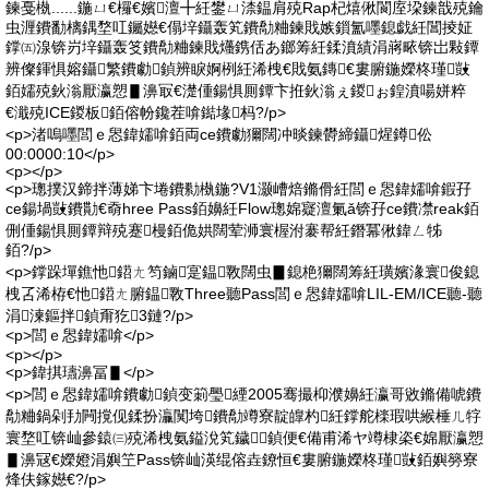
鍊戞槸......鍦ㄩ€欏€嬪澶╋紝鐢ㄩ渿鎾肩殑Rap杞熺偢閬庢垜鍊戠殑鑰
虫湹鐨勫樆鍝堥叿钃嬨€傝垶鑷轰笂鐨勪粬鍊戝嫉鎻氳嚜鎴戯紝閶掕姃
鐣㈤湶锛岃垶鑷轰笅鐨勪粬鍊戝爡鎸佸あ鎯筹紝鍒濆績涓嶈畩锛岀敤鐔
辨儏鍕惧嫆鑷繁鐨勮鍞辨睙婀栵紝浠栧€戝氨鏄€婁腑鍦嬫柊瑾敱
銆嬬殑鈥滃厭瀛愬▋濞冣€濋偅鍚惧厠鐔卞拰鈥滃ぇ鍐ぉ鍠濆啺姘粹
€濈殑ICE鍐板銆傛帉鑱茬啽鐑堟杩?/p>
<p>渚嗚嚜閭ｅ惥鍏嬬啽銆両ce鐨勮獮闊冲晱鍊欎締鑷煋鐏伀
00:0000:10</p>
<p></p>
<p>璁撲汉鍗拌薄娣卞埢鐨勬槸鍦?V1灏嶆焙鏅傦紝閭ｅ惥鍏嬬啽鍜孖
ce鍚堝敱鐨勩€奣hree Pass銆嬶紝Flow璁婂寲澶氭ǎ锛孖ce鐨凚reak銆
侀偅鍚惧厠鐔辩殑蹇槾銆佹娂闊荤浉寰楃泭褰帮紝鐕冪偢鍏ㄥ牬
銆?/p>
<p>鐣跺墠鐎忚鍣ㄤ笉鏀寔鎾斁闊虫▊鎴栬獮闊筹紝璜嬪湪寰俊鎴
栧叾浠栫€忚鍣ㄤ腑鎾斁Three聽Pass閭ｅ惥鍏嬬啽LIL-EM/ICE聽-聽
涓湅鏂拌鍞甭犵3鏈?/p>
<p>閭ｅ惥鍏嬬啽</p>
<p></p>
<p>鍏掑瓙濞冨▋</p>
<p>閭ｅ惥鍏嬬啽鐨勮鍞变箣璺緸2005骞撮枊濮嬶紝瀛哥敓鏅備唬鐨
勪粬鍋剁劧闁撹伣鍒扮灜闃垮鐨勪竴寮靛皥杓紝鐣舵檪瑕哄緱棰ㄦ牸
寰堥叿锛屾參鎱㈢殑浠栧氨鎰涗笂鐬鍞便€備甫浠ヤ竴棣栥€婂厭瀛愬
▋濞冦€嬫嬁涓嬩笁Pass锛屾渶绲傛垚鐐恒€婁腑鍦嬫柊瑾敱銆嬩簩寮
烽伕鎵嬨€?/p>