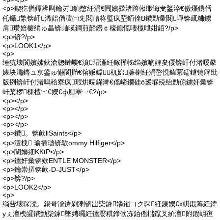
<p>鍥犵偤鐔辨剾鑰岃鍞憋紝涓€闁嬪彛渚跨偢缈诲叏鍫淬€傚爡鎸佸
仛鑷繁锛屽浠婄偤澶㈡兂閲嶆柊璧疯埅銆侳B鐨勯彙闋墠锛屼粬鐪
肩瓒婄櫦绡ゅ畾锛屾暎鐧煎嚭鐒￠檺鎴愮啛榄呭姏銆?/p>
<p>锛?/p>
<p>LOOK1</p>
<p>
缍犺壊閬嬪嫊鈥滄牎鏈嶁€濆瑁濓紝鎵撶牬绉嬪啲娌夋偠锛屽付渚嗘豢
婊块潚鏄ュ京鍙ゅ懗閬撱€傛贩鎼杌婂濂楋紝涓嶅悓鍏冪礌鐩镐簰纰
版挒锛屽付渚嗚秴寮疯瑕烘晥鏋溿€傜崹鐗硅ō瑷堢殑绐勯倞鐪奸彙锛
屽桨椤檪楂﹀€嬫€ф厠搴︺€?/p>
<p></p>
<p></p>
<p></p>
<p></p>
<p>鐨。锛欰llSaints</p>
<p>澶栧 瑜插瓙锛歍ommy Hilfiger</p>
<p>闉嬶細KKtP</p>
<p>鐪奸彙锛欸ENTLE MONSTER</p>
<p>鑰崇挵锛欰-D-JUST</p>
<p>锛?/p>
<p>LOOK2</p>
<p>
绱呰壊琛涜。鍚哥潧鎼剁溂锛岀枈鎼嫾鎺ヨク琛紝鍊嬫€х帺鍛筹紝鍏
уぇ澶栧皬鐨勭枈鎼墜娉曪紝鐪嬮粸鍗佽冻銆傜櫧鑹叉紒澶附鍜岄亱