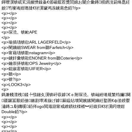
鍕曢瀷锛屼笂涓嬪懠鎳夈€傜磪鑹茬獎閭婂お闄介彙鏄粸鐫涗箣绛嗭紝
姣笉璨诲姏璁撻€犲瀷璩鸿冻鐪肩悆銆?/p>
<p></p>
<p></p>
<p></p>
<p></p>
<p>琛涜。锛欰APE
</p>
<p>瑜插瓙锛欿ARL LAGERFELD</p>
<p>闉嬶細SWEAR from聽Farfetch</p>
<p>甯藉瓙锛欼nstagram</p>
<p>鐪奸彙锛歊ENONER from聽Coterie</p>
<p>鑰崇挵锛歄OPS Jewelry</p>
<p>鎴掓寚锛歊UIFIER</p>
<p>聽</p>
<p>锛?/p>
<p>LOOK3</p>
<p>
鎷兼帴澶栧鍒╄惤鏈夊瀷锛屽収鎼€ｅ附琛涜。锛屾紨绻规繁绉嬭闋
疆鑼冨厭銆傚鏉剧墰浠旇げ鎼厤鎾炶壊閬嬪嫊闉嬶紝鐜囨€ф湁鍨嬮
潚鏄ユ劅鐖嗘銆侺ogo閲濈箶甯戒繚鏆栨檪楂︼紝鍑归€犲瀷鍔熷姏
Double銆?/p>
<p></p>
<p></p>
<p></p>
<p></p>