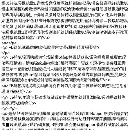
楹硷紝浣嗘槸鎴戣寰楁垜寰堢啽琛锋柤鍘诲仛涓€浠朵簨鎯咃紝鎴戝氨
鎯虫妸閫欏€嬩簨鎯呯殑鏈唱鍜屽収瀹瑰幓鍋氬ソ锛屼篃灏辨槸灏嶆垜
渚嗚鎷嶇収鐨勮┍锛屾垜灏辨渻鎶婄収鐗囨媿濂斤紝閭ｅ仛姝屽氨鎶
婃瓕鏇插濂姐€傜劧寰屽埌涔嬪緦鎴戝彲鑳芥渻鍘诲槜瑭︽帴瑙镐竴浜
涗笉妯ｇ殑锛屾瘮濡傝琛ㄦ紨鎴栬€呰鏄烦鑸炴垨鑰呮槸浠€楹硷紝
浣嗘槸鎴戣寰楅毣瑕佹垜鍘诲仛锛岄偅鎴戝氨涓€瀹氭渻鍘诲叏鍔涗互
璧村幓鎶婂畠鍋氬ソ銆?/p>
<p></p>
<p>FB锛氬湪鏅傚皻绌挎惌涓婃湁浠€楹煎績寰楀棊锛?
</p>
<p>Ice锛氭垜瑕哄緱鍍忔垜閫欑ó鎬ф牸鍜岄€欑ó灏嶈嚜宸辩殑瑕佹眰
渚嗚瑳鐨勮┍锛屾垜姣旇純鍠滄绌胯嚜宸卞枩姝＄殑椤忚壊锛屼互鑸
掗仼搴︾偤涓伙紝灏嶏紝涓︽矑鏈夎鏄寰堝京闆滃緢澶氬堡娆℃劅
鐨勯偅绋劅瑕恒€傛垜鍠滄榛戣壊锛屽洜鐐洪粦鑹插湪鎴戝壍浣滅殑
鏅傚€欏彲浠ョ郸鎴戝付渚嗙劇闄愮殑閫欑ó鎯宠薄鎰熴€?/p>
<p>FB锛氬鏋滆畵浣犲皪绮夌挡鍊戣涓€鍙ユ儏瑭辩殑瑭憋紝浣犳渻
瑾粈楹硷紵</p>
<p>Ice锛氭儏瑭卞棊锛熷氨鏈€绨″柈鐨勫惂锛屽彲妯傝鍔犲啺锛屾剾
鎴戣璧板績锛?/p>
<p></p>
<p>鑸炶嚭涔嬩笂锛屼粬鏄嫆鑺掔暍闇茬殑鐐叿Rapper锛岃垶鑷轰箣
涓嬶紝浠栨槸瀹夐潨绱冲＋鐨勪繆鏈楀皯骞达紝鍕曢潨涔嬩腑鐨嗗皪闊
虫▊鍒濆績涓嶈畩銆傝窡闅‵B锛岃璀夌偒閰稲apper灏嶆檪灏氱殑瀹氱