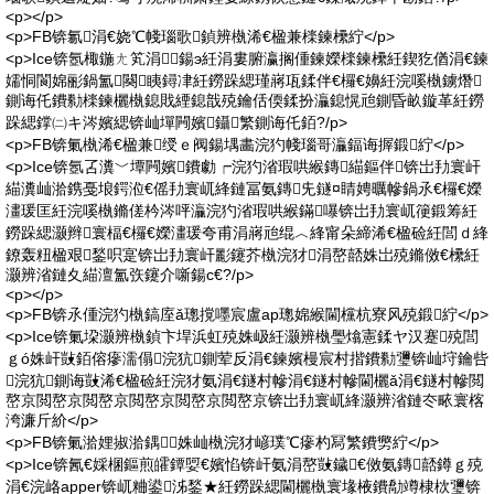
<p></p>
<p>FB锛氱涓€娆℃帴瑙歌鍞辨槸浠€楹兼檪鍊欙紵</p>
<p>Ice锛氬棷鍦ㄤ笂涓鍚э紝涓婁腑瀛搁偅鍊嬫檪鍊欙紝鍥犵偤涓€鍊
嬬恫閬婂彨鍋氳闋眱鐞冿紝鐒跺緦瑾嶈瓨鍒伴€欏€嬶紝浣嗘槸鐪熸
鍘诲仛鐨勬檪鍊欐槸鎴戝緸鎴戠殑鑰佸偄鍒扮灜鎴愰兘鍘昏畝鏇革紝鐒
跺緦鐣㈡キ涔嬪緦锛屾墠闁嬪鑷繁鍘诲仛銆?/p>
<p>FB锛氭槸浠€楹兼绶ｅ阀鍚堣畵浣犳帴瑙哥灜鍢诲搱鍛紵</p>
<p>Ice锛氬叾瀵﹀墰闁嬪鐨勮┍浣犳渻瑕哄緱鏄緢鏂伴锛岀劧寰屽
緢瀵屾湁鎸戞埌鍔涖€傜劧寰屼綘鏈冨氨鏄兂鐩¤睛娉曞幓鍋氶€欏€嬫
澅瑗匡紝浣嗘槸鏅傞枔涔呯灜浣犳渻瑕哄緱鏋嚗锛岀劧寰屼箯鍛筹紝
鐒跺緦灏辫寰楅€欏€嬫澅瑗夸甫涓嶈兘绲︿綘甯朵締浠€楹硷紝閭ｄ綘
鐐轰粈楹艰鍫呮寔锛岀劧寰屽彲鑳芥槸浣犲涓嶅嚭姝岀殑鏅傚€欙紝
灏辨渻鏈夊緢澶氳矤鑳介噺鍚с€?/p>
<p></p>
<p>FB锛氶偅浣犳槸鎬庢ǎ璁撹嚜宸盧ap璁婂緱閫欓杭寮风殑鍛紵</p>
<p>Ice锛氭垜灏辨槸鍞卞垾浜虹殑姝岋紝灏辨槸璺熻憲鍒ヤ汉蹇殑閭
ｇó姝屽敱銆傛瘮濡傝浣犺鍘荤反涓€鍊嬪槾宸村揩鐨勬瓕锛屾垨鑰呰
浣犺鍘诲敱浠€楹硷紝浣犲氨涓€鐩村幓涓€鐩村幓閫欐ǎ涓€鐩村幓閲
嶅京閲嶅京閲嶅京閲嶅京閲嶅京閲嶅京锛岀劧寰屼綘灏辨渻鏈冭畩寰楁
洿濂斤紒</p>
<p>FB锛氭湁娌掓湁鍝姝屾槸浣犲嵃璞℃瘮杓冩繁鐨勶紵</p>
<p>Ice锛氥€婇棞鏂煎皬鐔娿€嬪惂锛屽氨涓嶅敱鐬€傚氨鏄嚭鐏ｇ殑
涓€浣峈apper锛屼粬鍙泲鍫★紝鐒跺緦閫欐槸寰堟棭鐨勪竴棣栨瓕锛