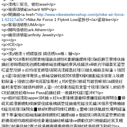
<p>澶栧 琛涜。锛欴iesel</p>
<p>瑜插瓙锛欳arhartt WIP</p>
<p>闉嬶細<a href="
http://www.nikesteelersshop.com/p/nike-air-force-
1-52117a0b/
">Nike Air Force 1 Flyknit Low鍙扮仯</a>鍙奛ike</p>
<p>甯藉瓙锛歅UMA</p>
<p>闋呴張锛欴ark Athem</p>
<p>鑰崇挵锛歂anfinity Jewelry</p>
<p></p>
<p>ICE</p>
<p></p>
<p>澶у啲澶╁枬鍐版按 鍝佸槜Ice棰ㄥ懗</p>
<p>鍦?018骞村秳闇查牠瑙掓垚鐐恒€婁腑鍦嬫柊瑾敱銆嬩笁寮烽伕鎵
嬶紝渚嗚嚜鎴愰兘鐨勪粬锛屾湁钁楄秴寮风殑鑷洪ⅷ锛岃垶鑷轰笂鍙堥
叿鍙堥湼姘ｏ紝绉佷笅鍗昏瑱閬滈潶鑵嗭紝瑾┍鏈夊崡鏂圭敺瀛╁瓙閭
ｇó鍙剾銆傚墠骞惧ぉ锛屾垜鍊戦倓閭€璜嬮€欏€嬪彲鎰涘張甯ユ埃鐨
勭敺瀛╁瓙锛岀偤FB涓冨懆骞村ぇ绉€璧扮锛屼笉鍍呰畩韬ā鐗癸紝
鏇村湪璧扮鏈熼枔鐐哄ぇ鍌㈠付渚嗛渿鎾煎叏鍫寸殑瑾敱琛ㄦ紨銆奍
CE銆嬪拰銆奣hree Pass銆嬶紝鍡ㄧ偢鏁村€嬬鍫淬€?/p>
<p>鍜屽緢澶歊apper涓€妯ｏ紝Ice寰堟棭灏遍枊濮嬭伣鍢诲搱闊虫▊锛
屼笂鍒濅腑鐨勬檪鍊欒伣鍒板樆鍝堥煶妯備究鎰涗笂鐬€傝亰璧蜂粬鏈
€鎰涚殑瑾敱闊虫▊锛岄€欎綅閰烽叿鐨勫ぇ鐢峰鍏掑氨鍍忔墦闁嬬灜
瑭卞專瀛愶紝鍜屾媿鏀濇檪鐨勯叿钃嬫ā妯ｅ舰鎴愰鏄庣殑鍙嶅樊銆傚
皯鏅傛經绉婚粯鍖栫殑褰遍熆鏀硅畩鐬璉ce鐨勮伔妤柟鍚戯紝宸叉帴
瑙歌鍞遍煶妯?骞寸殑浠栦粛鑸婁繚鎸佽憲鏈€鍒濈殑鐔卞勘銆?/p>