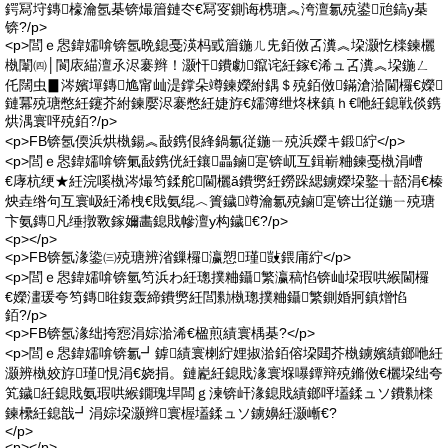
鍔冩垨鏄檺瀹氬棊锛熶篃鏈冭€冩叜鍘诲槜瑭︽洿澶氱殑鍙兘鎬у棊
锛?/p>
<p>閭ｅ惥鍏嬬啽锛氬晩鎴戞渶杩戜篃鍦ㄦ兂銆傚叾瀵︽垜灏忔檪鍊欐
槸闈㈣│閬庡緢澶氶浕褰辫！灏忓鐨勮鑹诧紝鎵€浠ュ叾瀵︽垜鍦ㄥ
仛闊虫▊涔嬪墠鏄尯甯屾湜鐣朵竴鍊嬫紨鍝＄殑銆傚鏋滄湁閫欏€嬫
鏈冪殑瑭憋紝鑳芥紨鍊嬮浕褰憋紝婕斿€嬬簿绁炵梾鎮ｈ€咃紝鎴戦倓鎸
烘湡寰呯殑銆?/p>
<p>FB锛氬偄浜烘槸鍚︽敮鎸佷綘鍋氱従鍦ㄧ殑浜嬫キ鍛紵</p>
<p>閭ｅ惥鍏嬬啽锛氭敮鎸侊紝鑲畾鏀寔锛屼互鍓嶄粬鍊戞槸涓嶆
€庨杭绠★紝浣嗘槸涔熶笉鍒舵閫欐ǎ鐨勶紝鐒跺緦鐪嬫垜鐜╁嚭涓€榛
炴垚绺句互寰岋紝浠栧€戝氨绲︿簣鐬竴瀹氱殑鏀寔锛岀従鍦ㄧ殑瑭
卞氨鏄凡缍撴斁鎵嬭畵鎴戝幓澶у构鐬€?/p>
<p></p>
<p>FB锛氬湪鍌㈢殑瑭辨渻鏁欏瀛愬瑾敱鍡庯紵</p>
<p>閭ｅ惥鍏嬬啽锛氫笉浜わ紝璁撲粬鑷繁瀛稿惂锛屾垜瑕哄緱閫欏
€嬫澅瑗夸笉鏄暀鍑轰締鐨勶紝閭勬槸璁撲粬鑷繁鍘婚牁鎮熷惂
銆?/p>
<p>FB锛氬湪绌挎惌涓婃湁浠€楹煎績寰楀棊?</p>
<p>閭ｅ惥鍏嬬啽锛氱┛鎼績寰楋紵娌掓湁銆傛垜閮芥槸鐪嬪績鎯咃紝
灏辨槸姣斿瑾悓涓€娆捐。鏈嶏紝鎴戝湪寰堢嚗鐔辩殑鏅傚€欐垜绌夸
笂鐬紝鎴戝氨瑕哄緱鐗瑰垾闆ｇ湅锛屽湪鎴戝績鎯呯壒鍒ュソ鐨勬檪
鍊欙紝鎴戠┛涓婃垜灏辫寰楃壒鍒ュソ鐪嬶紝灏嶃€?
</p>
<p></p>