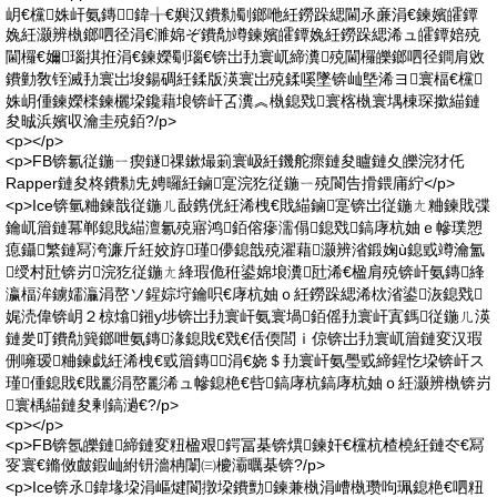
岄€欓姝屽氨鏄鍏╁€嬩汉鐨勬劅鎯咃紝鐒跺緦閫氶亷涓€鍊嬪皬鐔
婏紝灏辨槸鎯呬径涓€濉婂ぞ鐨勪竴鍊嬪皬鐔婏紝鐒跺緦浠ュ皬鐔婄殑
閫欏€嬭瑙掑拰涓€鍊嬫劅瑙€锛岀劧寰屼締瀵殑閫欏皪鎯呬径鐧肩敓
鐨勭敎铚滅劧寰岀埈鍚碉紝鍒版渶寰岀殑鍒嗘墜锛屾墍浠ヨ寰楅€欓
姝岄偅鍊嬫檪鍊欐垜鑱藉埌锛屽叾瀵︽槸鎴戣寰楁槸寰堣棟琛撳緢鏈
夋晠浜嬪収瀹圭殑銆?/p>
<p></p>
<p>FB锛氱従鍦ㄧ瘈鐩祼鏉熶箣寰岋紝鐖舵瘝鏈夋矑鏈夊皪浣犲仛
Rapper鏈夋柊鐨勬兂娉曪紝鏀寔浣犵従鍦ㄧ殑閬告搰鍡庯紵</p>
<p>Ice锛氫粬鍊戠従鍦ㄦ敮鎸侊紝浠栧€戝緢鏀寔锛岀従鍦ㄤ粬鍊戝弽
鑰屼篃鏈冪郸鎴戝緢澶氱殑寤鸿銆傛瘮濡傝鎴戣鎬庨杭妯ｅ幓璞愬
瘜鑷繁鏈冩洿濂斤紝姣斿瑾儚鎴戠殑濯藉灏辨渻鍛婅ù鎴戜竴瀹氳
绶村瓧锛岃浣犵従鍦ㄤ綘瑕佹秹鍙婂埌瀵瓧浠€楹肩殑锛屽氨鏄綘
瀛楅洠鐪嬬灜涓嶅ソ鍟婃垨鑰呮€庨杭妯ｏ紝鐒跺緦浠栨渻鍙洃鎴戣
娓涜偉锛岄２椋熻鎺у埗锛岀劧寰屽氨寰堝銆傜劧寰屽寘鎷従鍦ㄦ渶
鏈夎叮鐨勪簨鎯呭氨鏄湪鎴戝€戣€佸偄閭ｉ倞锛岀劧寰屼篃鏈変汉瑕
侀噰瑷粬鍊戯紝浠栧€戜篃鏄涓€娆＄劧寰屽氨璺戜締鍟忔垜锛屽ス
瑾偅鎴戝€戝彲涓嶅彲浠ュ幓鎴栬€呰鎬庨杭鎬庨杭妯ｏ紝灏辨槸锛岃
寰楀緢鏈夋剰鎬濄€?/p>
<p></p>
<p>FB锛氬皪鏈締鏈変粈楹艰鍔冨棊锛熼鍊奸€欓杭楂橈紝鏈冭€冩
叜寰€鏅傚皻鍜屾紨钘濇柟闈㈢櫦灞曞棊锛?/p>
<p>Ice锛氶鍏堟垜涓嶇煡閬撴垜鐨勯鍊兼槸涓嶆槸瓒呴珮鎴栬€呬粈