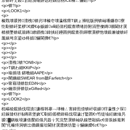
京锛屽ぇ鍐ぉ鍠濆啺姘达紝鍝佸槜ICE棰ㄥ懗銆?/p>
<p>锛?/p>
<p>LOOK1</p>
<p>
榛戣壊瑗胯澶栧锛岃垏榛冭壊瀛楁瘝T鎭ょ浉纰版挒锛屾墦鐮存寮
忔劅锛屽桨椤€嬫€ф贩鎼ⅷ銆傞粌鑹查嚌绻斿附涓嶅儏鏄嚬閫犲瀷
楂樻墜锛屼篃鏄繚鏆栧鍏掞紝鑸囨挒鑹查亱鍕曢瀷椤忚壊鍛兼噳锛屽
厖婊垮京鍙ゆ柊娼懗閬撱€?/p>
<p></p>
<p></p>
<p></p>
<p></p>
<p>澶栧锛?ON8</p>
<p>T鎭わ細KKtP</p>
<p>瑜插瓙 鍖咃細AAPE</p>
<p>闉嬶細SWEAR from聽Farfetch</p>
<p>甯藉瓙锛歀EDiN</p>
<p>鑰崇挵锛欱eGifted</p>
<p>锛?/p>
<p>LOOK2</p>
<p>
杌嶇稜鑹插伐瑁濆濂楁韩搴﹁垏棰ㄥ害鍏煎倷锛屽収鎼牸瀛愯ク琛
紝鎵撻€犲垎鏄庡堡娆℃劅銆傜稉鍏稿伐瑁濊げ鐜囨€т笉缇堬紝鏉熻叧
瑷▓鎭板埌濂借檿銆傝叧韪╁竼浣堥瀷锛屾叺鎳堕毃鎬с€傞張姊濈溂
閺″仛榛炵洞锛岀偤鏁撮珨閫犲瀷澧炴坊鐜╁懗鍊嬫€с€?/p>