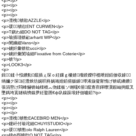
<p></p>
<p></p>
<p></p>
<p></p>
<p>澶栧锛歊AZZLE</p>
<p>瑗～锛欿ENT CURWEN</p>
<p>T鎭わ細DO NOT TAG</p>
<p>瑜插瓙锛欳arhartt WIP</p>
<p>闉嬶細Vans</p>
<p>鐪奸彙锛欸ucci</p>
<p>鐪奸彙閺堬細Fixxative from Coterie</p>
<p>锛?/p>
<p>LOOK3</p>
<p>
鍓鍒╄惤鐨勬鑹插ぇ琛ｏ紝鏁ｇ櫦婧殩鍨嬫牸榄呭姏銆傚収鎼
绱嬭ク琛紝澧炴坊娓呮柊娲诲姏銆傛贩鎼墰浠旇儗甯惰げ锛屼繌鐨
張涓嶅け閰峰懗锛屾檪楂︽伆鍒板ソ铏曘€傛鑹查亱鍕曢瀷鍜屾挒鑹叉
墜鎷垮寘鐩稿懠鎳夛紝鐜囨€ф叺鎳跺埌妤佃嚧銆?/p>
<p></p>
<p></p>
<p></p>
<p></p>
<p>澶栧锛歅EACEBIRD MEN</p>
<p>鑳屽付瑜诧細CHUYISTUDIO</p>
<p>瑗～锛歅olo Ralph Lauren</p>
<p>鍏ф惌锛欴O NOT TAG</p>