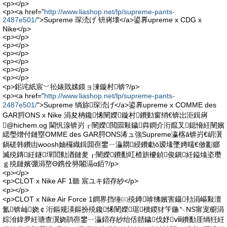
<p></p>
<p><a href="
http://www.liashop.net/lp/supreme-pants-
2487e501/
">Supreme 琛涜げ 钘嶈壊</a>鍙奡upreme x CDG x
Nike</p>
<p></p>
<p></p>
<p></p>
<p></p>
<p></p>
<p></p>
<p>鈻诧紙宸﹀彸婊戝嫊鏌ョ湅鏇村锛?/p>
<p><a href="
http://www.liashop.net/lp/supreme-pants-
2487e501/
">Supreme 绱旀琛涜げ</a>鍙奡upreme x COMME des
GAR脟ONS x Nike 涓夋柟鑱悕闉嬫鏇村鐨勭窗绡€锛岀洰鍓嶈
@hichem.og 閫忛湶锛岃┎闉嬫閲囩敤鐬粦鐧介洐鑹叉鎴愶紝闉嬪
緦璺熷付鏈塁OMME des GAR脟ONS浠ュ強Supreme瀛楁ǎ锛岃€岄瀷
鍋磋韩鐨凷woosh妯欏織鍓囬亱鐢ㄧ灜閷綅鐨勮ō瑷堟墜娉曘€傚彲鎯
滅殑鏄紝鐩墠閭勬湭鏈夎┎闉嬫鐨勫叿楂旂櫦鍞俊鎭紝鎰熻垐瓒
ｇ殑鏈嬪弸涓嶅Θ鎸佺簩闂滆ɑ銆?/p>
<p></p>
<p>CLOT x Nike AF 1聽 宸ユキ鍣存紗</p>
<p></p>
<p>CLOT x Nike Air Force 1鐧界挡缍㈢殑鐏啽绋嬪害鑷劧涓嶇敤澶
氳锛屾娆￠洐鏂规渶鏂扮殑鑱悕闉嬫琚櫝鍐犲笇鍦↖NS甯宠櫉涓
婃洕鍏夛紝瑭查瀷娆鹃亱鐢ㄧ灜鍣存紗绐佸嚭鐬伐妤ⅷ鐨勫厓绱狅紝