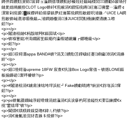
鐏伴粦鐨勯瀷韬富鍏ョ灜鐧借壊鐨勬紗榛烇紝鍚屾檪閭鐨勮ō瑷堝付
鏈夎姳绱嬪拰CLOT Logo锛屽€煎緱涓€鎻愮殑鏄紝瀹冮噰鐢ㄧ灜鐒￠
瀷甯剁殑瑷▓鎵嬫硶銆傛摎鎮夛紝瀹冪殑鐧煎敭鍍呮渻鍦↗UICE LA鐧
煎敭锛屾湭渚嗘槸鍚︽渻鐧婚櫢涓湅JUICE閭勬槸鍊嬫湭鐭ユ暩
銆?/p>
<p></p>
<p>闂滄柤鏈€杩戠啽闁€鏂囩珷</p>
<p>锛堢寷鎴冲湒鐗囦笅鏂规枃瀛楁煡鐪嬭┏鎯咃級</p>
<p>鈻?/p>
<p></p>
<p>娼祦锝淜appa BANDA锛?涓叉鐨勪笘鐣岋紝蹇締鐬В涓€涓嬶
紒"</p>
<p></p>
<p>娼墝锝淪upreme 18FW 宸查€忛湶Box Logo甯借～锛烿LONE鏂
板搧鏁磋寰呯櫦锛?/p>
<p></p>
<p>#闂滄柤涓€鐪肩湅绌垮垾浜虹┛Fake鐨勮睛娉?鈥斺€斿垎浜瘒
銆?/p>
<p></p>
<p>ps锛氭疆鐗屾淳鍟嗗煄涓婄灜涓€浜涙瘮杓冩湁鎰忔€濅笖鍊嬫€х
殑"鐢熺墿"锛?/p>
<p>閫熼€熼粸鎿婇柋璁€鍏ㄦ枃锛?/p>
<p>涓€瀹氭湁浣犲枩姝＄殑锛?/p>