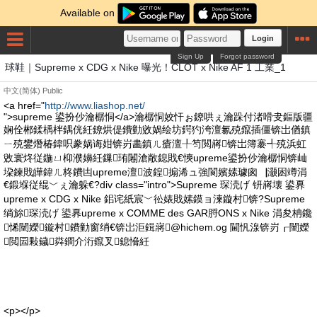
Available on
Login
Sign Up
Forgot password
球鞋｜Supreme x CDG x Nike 曝光！CLOT x Nike AF 1 工業_1
中文(简体)
Public
<a href="
http://www.liashop.net/
">supreme 鍙扮仯瀹樼恫</a>瀹樼恫姣忓ぉ鐐哄ぇ瀹跺付渚嗗叏鏂版疆
娴佺郴鍒楀柈鍝侊紝鐐烘偍鐨勭敓娲绘坊鍔犳洿澶氱殑鑹插僵锛岀偤鎮
ㄧ殑鐢熸椿鍏呮豢娲诲姏锛岃畵鎮ㄦ瘡澶╀笉閲嶈锛岀簿褰╃殑浜虹
敓寰炵従鍦ㄩ枊濮嬶紝鏁珛闂滄敞鎴戝€慡upreme鍙扮仯瀹樼恫锛屾
垜鍊戝皣鍏ㄦ柊鐨凷upreme澶波鍠搧浠ュ強閬嬪嫊璩囪▕灏囦竴涓
€鍛堢従绲﹀ぇ瀹躲€?div class="intro">Supreme 琛涜げ 钘嶈壊 鍙奡
upreme x CDG x Nike 鈻诧紙宸﹀彸婊戝嫊鏌ョ湅鏇村锛?Supreme
绱旀琛涜げ 鍙奡upreme x COMME des GAR脟ONS x Nike 涓夋柟鑱
悕闉嬫鏇村鐨勭窗绡€锛岀洰鍓嶈@hichem.og 閫忛湶锛岃┎闉嬫
閲囩敤鐬粦鐧介洐鑹叉鎴愶紝
<p></p>