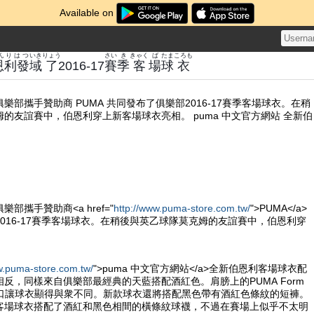
Available on
ん
りはつ
いき
りょう
さい
き
きゃく
ば
たま
ころも
恩
利發
域
了
2016-17
賽
季
客
場
球
衣
樂部攜手贊助商 PUMA 共同發布了俱樂部2016-17賽季客場球衣。在稍
的友誼賽中，伯恩利穿上新客場球衣亮相。 puma 中文官方網站 全新伯
部攜手贊助商<a href="
http://www.puma-store.com.tw/
">PUMA</a>
016-17賽季客場球衣。在稍後與英乙球隊莫克姆的友誼賽中，伯恩利穿
。
w.puma-store.com.tw/
">puma 中文官方網站</a>全新伯恩利客場球衣配
反，同樣來自俱樂部最經典的天藍搭配酒紅色。肩膀上的PUMA Form
色袖口讓球衣顯得與衆不同。新款球衣還將搭配黑色帶有酒紅色條紋的短褲。
客場球衣搭配了酒紅和黑色相間的橫條紋球襪，不過在賽場上似乎不太明