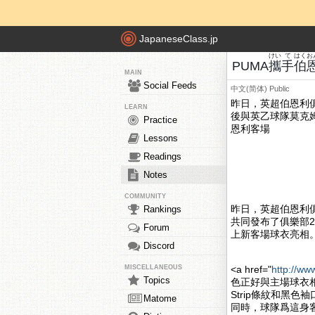
JapaneseClass.jp
けい
て
はく
お
PUMA
攜
手
伯
MAIN
Social Feeds
中文(简体)
Public
昨日，英超伯恩利俱
LEARN
後與英乙球隊莫克姆
Practice
恩利客場
Lessons
Readings
Notes
COMMUNITY
昨日，英超伯恩利俱樂
Rankings
共同發布了俱樂部2
Forum
上新客場球衣亮相
Discord
MISCELLANEOUS
<a href="
http://ww
Topics
色正好與主場球衣相
Strip條紋和黑
Matome
同時，球隊爲這身