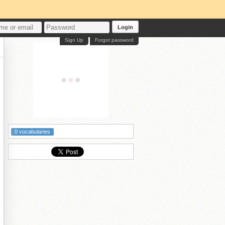
Login
Sign Up
Forgot password
0 vocabularies