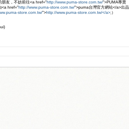
友，不妨前往<a href="
http://www.puma-store.com.tw/
">PUMA專賣
 href="
http://www.puma-store.com.tw/
">puma台灣官方網站</a>出品
www.puma-store.com.tw/
">
http://www.puma-store.com.tw/</a>
;）
i)