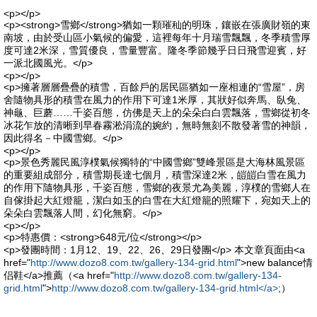
<p></p>
<p><strong>雪鄉</strong>猶如一顆璀秈的明珠，鑲嵌在張廣財嶺的東
南坡，由於受山區小氣候的偏愛，這裡每年十月瑞雪飄飄，冬季積雪厚
度可達2米深，雪質優良，雪量豐富。隆冬季節幾乎日日飛雪迎賓，好
一派北國風光。</p>
<p></p>
<p>擁著層層疊疊的積雪，百餘戶的居民區猶如一座相連的“雪屋”，房
舍隨物具形的積雪在風力的作用下可達1米厚，其狀好似奔馬、臥兔、
神龜、巨蘑……千姿百態，仿佛是天上的朵朵白白雲飄落，雪鄉從初冬
冰花乍放的清晰到早春霧淞涓流的婉約，無時無刻不散發著雪的神韻，
因此得名－中國雪鄉。</p>
<p></p>
<p>景色秀麗民風淳樸氣候獨特的“中國雪鄉”雙峰景區是大海林風景區
的重要組成部分，積雪期長達七個月，積雪深達2米，皚皚白雪在風力
的作用下隨物具形，千姿百態，雪鄉的夜景尤為美麗，淳樸的雪鄉人在
自傢掛起大紅燈籠，潔白如玉的白雪在大紅燈籠的照耀下，宛如天上的
朵朵白雲飄落人間，幻化無窮。</p>
<p></p>
<p>特惠價：<strong>648元/位</strong></p>
<p>發團時間：1月12、19、22、26、29日發團</p> 本文章頁面由<a
href="
http://www.dozo8.com.tw/gallery-134-grid.html
">new balance情
侣鞋</a>推薦（<a href="
http://www.dozo8.com.tw/gallery-134-
grid.html
">
http://www.dozo8.com.tw/gallery-134-grid.html</a>
;）