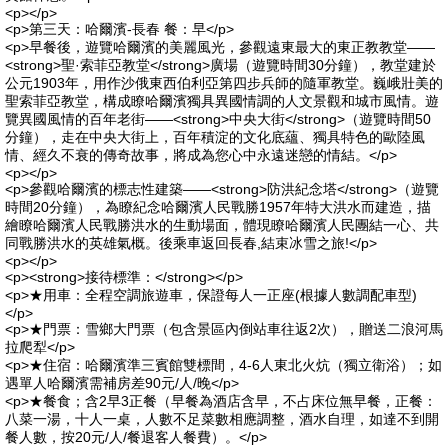
<p></p>
<p>第三天：哈爾濱-長春 餐：早</p>
<p>早餐後，遊覽哈爾濱的美麗風光，參觀遠東最大的東正教教堂——
<strong>聖·索菲亞教堂</strong>廣場（遊覽時間30分鐘），教堂建於
公元1903年，用作沙俄東西伯利亞第四步兵師的隨軍教堂。巍峨壯美的
聖索菲亞教堂，構成瞭哈爾濱獨具異國情調的人文景觀和城市風情。遊
覽異國風情的百年老街——<strong>中央大街</strong>（遊覽時間50
分鐘），走在中央大街上，百年積淀的文化底蘊、獨具特色的歐陸風
情、經久不衰的傳奇故事，將成為您心中永遠迷戀的情結。</p>
<p></p>
<p>參觀哈爾濱的標志性建築——<strong>防洪紀念塔</strong>（遊覽
時間20分鐘），為瞭紀念哈爾濱人民戰勝1957年特大洪水而建造，描
繪瞭哈爾濱人民戰勝洪水的生動場面，體現瞭哈爾濱人民團結一心、共
同戰勝洪水的英雄氣概。後乘車返回長春,結束冰雪之旅!</p>
<p></p>
<p><strong>接待標準：</strong></p>
<p>★用車：全程空調旅遊車，保證每人一正座(根據人數調配車型)
</p>
<p>★門票：雪鄉大門票（包含景區內倒站車往返2次），贈送二浪河馬
拉爬犁</p>
<p>★住宿：哈爾濱準三賓館雙標間，4-6人東北火炕（獨立衛浴）；如
遇單人哈爾濱需補房差90元/人/晚</p>
<p>★餐食；含2早3正餐（早餐為酒店含早，不占床位無早餐，正餐：
八菜一湯，十人一桌，人數不足菜數相應調整，酒水自理，如達不到開
餐人數，按20元/人/餐退客人餐費）。</p>