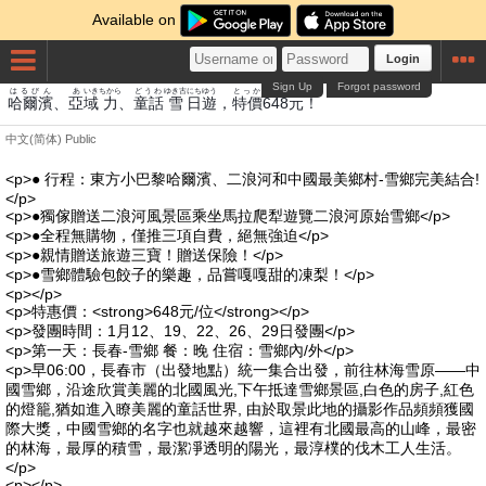
Available on
Login
Sign Up
Forgot password
はるびん
あ
いき
ちから
どうわ
ゆき古
にち
ゆう
とっか
もと
哈爾濱
、
亞
域
力
、
童話
雪
日
遊
，
特價
648
元
！
中文(简体)
Public
<p>● 行程：東方小巴黎哈爾濱、二浪河和中國最美鄉村-雪鄉完美結合!
</p>
<p>●獨傢贈送二浪河風景區乘坐馬拉爬犁遊覽二浪河原始雪鄉</p>
<p>●全程無購物，僅推三項自費，絕無強迫</p>
<p>●親情贈送旅遊三寶！贈送保險！</p>
<p>●雪鄉體驗包餃子的樂趣，品嘗嘎嘎甜的凍梨！</p>
<p></p>
<p>特惠價：<strong>648元/位</strong></p>
<p>發團時間：1月12、19、22、26、29日發團</p>
<p>第一天：長春-雪鄉 餐：晚 住宿：雪鄉內/外</p>
<p>早06:00，長春市（出發地點）統一集合出發，前往林海雪原——中
國雪鄉，沿途欣賞美麗的北國風光,下午抵達雪鄉景區,白色的房子,紅色
的燈籠,猶如進入瞭美麗的童話世界, 由於取景此地的攝影作品頻頻獲國
際大獎，中國雪鄉的名字也就越來越響，這裡有北國最高的山峰，最密
的林海，最厚的積雪，最潔凈透明的陽光，最淳樸的伐木工人生活。
</p>
<p></p>