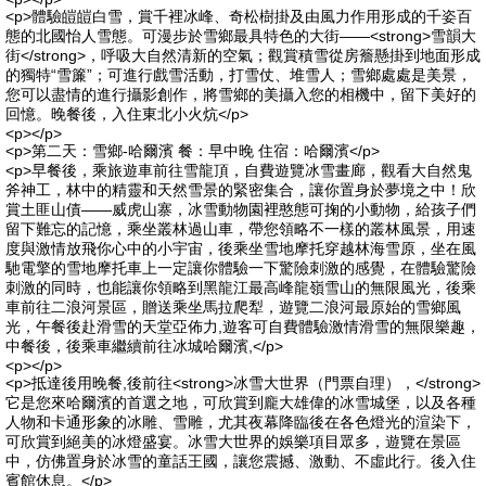
<p>體驗皚皚白雪，賞千裡冰峰、奇松樹掛及由風力作用形成的千姿百
態的北國怡人雪態。可漫步於雪鄉最具特色的大街——<strong>雪韻大
街</strong>，呼吸大自然清新的空氣；觀賞積雪從房簷懸掛到地面形成
的獨特“雪簾”；可進行戲雪活動，打雪仗、堆雪人；雪鄉處處是美景，
您可以盡情的進行攝影創作，將雪鄉的美攝入您的相機中，留下美好的
回憶。晚餐後，入住東北小火炕</p>
<p></p>
<p>第二天：雪鄉-哈爾濱 餐：早中晚 住宿：哈爾濱</p>
<p>早餐後，乘旅遊車前往雪龍頂，自費遊覽冰雪畫廊，觀看大自然鬼
斧神工，林中的精靈和天然雪景的緊密集合，讓你置身於夢境之中！欣
賞土匪山債——威虎山寨，冰雪動物園裡憨態可掬的小動物，給孩子們
留下難忘的記憶，乘坐叢林過山車，帶您領略不一樣的叢林風景，用速
度與激情放飛你心中的小宇宙，後乘坐雪地摩托穿越林海雪原，坐在風
馳電擎的雪地摩托車上一定讓你體驗一下驚險刺激的感覺，在體驗驚險
刺激的同時，也能讓你領略到黑龍江最高峰龍嶺雪山的無限風光，後乘
車前往二浪河景區，贈送乘坐馬拉爬犁，遊覽二浪河最原始的雪鄉風
光，午餐後赴滑雪的天堂亞佈力,遊客可自費體驗激情滑雪的無限樂趣，
中餐後，後乘車繼續前往冰城哈爾濱,</p>
<p></p>
<p>抵達後用晚餐,後前往<strong>冰雪大世界（門票自理），</strong>
它是您來哈爾濱的首選之地，可欣賞到龐大雄偉的冰雪城堡，以及各種
人物和卡通形象的冰雕、雪雕，尤其夜幕降臨後在各色燈光的渲染下，
可欣賞到絕美的冰燈盛宴。冰雪大世界的娛樂項目眾多，遊覽在景區
中，仿佛置身於冰雪的童話王國，讓您震撼、激動、不虛此行。後入住
賓館休息。</p>