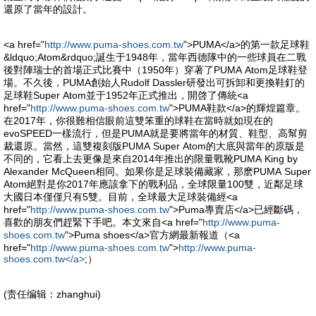
還原了當年的設計。
<a href="
http://www.puma-shoes.com.tw
">PUMA</a>的第一款足球鞋
&ldquo;Atom&rdquo;誕生于1948年，當年西德隊中的一些球員在二戰
後對陣瑞士的首場正式比賽中（1950年）穿著了PUMA Atom足球鞋登
場。不久後，PUMA創始人Rudolf Dassler研發出可拆卸和更換鞋釘的
足球鞋Super Atom並于1952年正式推出，開啓了傳統<a
href="
http://www.puma-shoes.com.tw
">PUMA鞋款</a>的輝煌篇章。
在2017年，你很難相信眼前這雙笨重的球鞋在當時就如現在的
evoSPEED一樣流行，但是PUMA就是要將當年的材質、鞋型、高幫剪
裁還原。當然，這雙複刻版PUMA Super Atom的大底與當年的原版是
不同的，它看上去更像是來自2014年推出的限量戰靴PUMA King by
Alexander McQueen相同。如果你是足球裝備藏家，那麽PUMA Super
Atom絕對是你2017年應該拿下的戰利品，全球限量100雙，近鄰足球
大國日本僅僅只有5雙。目前，全球最大足球裝備經<a
href="
http://www.puma-shoes.com.tw
">Puma專賣店</a>已經斷碼，
喜歡的朋友們趕緊下手吧。本文來自<a href="
http://www.puma-
shoes.com.tw
">Puma shoes</a>官方網最新報道（<a
href="
http://www.puma-shoes.com.tw
">
http://www.puma-
shoes.com.tw</a>
;）
(责任编辑：zhanghui)