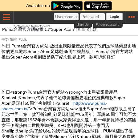
Available on
Login
Sign Up
Forgot password
たいわん
かん
ほう
あみ
たん
すい
しゅつ
げんりょう
わらじ
かん
Puma
台灣
官
方
網
站
推
出
“Super Atom”
限量
鞋
款
中文(简体)
Public
昨日 Puma台灣官方網站 放出重磅限量産品代表了他們足球裝備曆史地
位的經典鞋款Super Atom足球鞋65周年複刻版！ Puma台灣官方網站
推出Super Atom複刻版是爲了紀念世界上第一款可拆卸鞋釘
昨日<strong>Puma台灣官方網站</strong>放出重磅限量産品
&mdash;&mdash;代表了他們足球裝備曆史地位的經典鞋款Super
Atom足球鞋65周年複刻版！<a href="
http://www.puma-
shoes.com.tw
">Puma台灣官方網站</a>推出Super Atom複刻版是爲了
紀念世界上第一款可拆卸鞋釘足球鞋誕生65周年。單說65周年可能不太
直觀，那麽說1952年會不會讓大家覺得更久遠，那一年超長待機的英國
女王伊麗莎白二世剛剛加冕、KFC也剛剛開啓第一家門店
&hellip;&hellip;爲了給現在的我們呈現當年的足球鞋，PUMA翻出了檔
案並爲小夥伴們複刻了這雙&ldquo;活釘&rdquo;戰靴，而且最大程度的