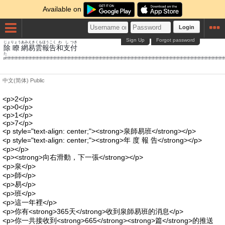
Available on
Login
Sign Up
Forgot password
じょ
りょう
あみ
えき
くも
ほうこく
わ
し
つき
除
瞭
網
易
雲
報告
和
支
付
p
中文(简体)
Public
<p>2</p>
<p>0</p>
<p>1</p>
<p>7</p>
<p style="text-align: center;"><strong>泉師易班</strong></p>
<p style="text-align: center;"><strong>年 度 報 告</strong></p>
<p></p>
<p><strong>向右滑動，下一張</strong></p>
<p>泉</p>
<p>師</p>
<p>易</p>
<p>班</p>
<p>這一年裡</p>
<p>你有<strong>365天</strong>收到泉師易班的消息</p>
<p>你一共接收到<strong>665</strong><strong>篇</strong>的推送