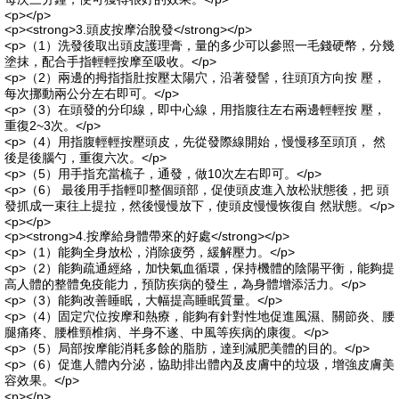
<p></p>
<p><strong>3.頭皮按摩治脫發</strong></p>
<p>（1）洗發後取出頭皮護理膏，量的多少可以參照一毛錢硬幣，分幾
塗抹，配合手指輕輕按摩至吸收。</p>
<p>（2）兩邊的拇指指肚按壓太陽穴，沿著發髻，往頭頂方向按 壓，
每次挪動兩公分左右即可。</p>
<p>（3）在頭發的分印線，即中心線，用指腹往左右兩邊輕輕按 壓，
重復2~3次。</p>
<p>（4）用指腹輕輕按壓頭皮，先從發際線開始，慢慢移至頭頂， 然
後是後腦勺，重復六次。</p>
<p>（5）用手指充當梳子，通發，做10次左右即可。</p>
<p>（6） 最後用手指輕叩整個頭部，促使頭皮進入放松狀態後，把 頭
發抓成一束往上提拉，然後慢慢放下，使頭皮慢慢恢復自 然狀態。</p>
<p></p>
<p><strong>4.按摩給身體帶來的好處</strong></p>
<p>（1）能夠全身放松，消除疲勞，緩解壓力。</p>
<p>（2）能夠疏通經絡，加快氣血循環，保持機體的陰陽平衡，能夠提
高人體的整體免疫能力，預防疾病的發生，為身體增添活力。</p>
<p>（3）能夠改善睡眠，大幅提高睡眠質量。</p>
<p>（4）固定穴位按摩和熱療，能夠有針對性地促進風濕、關節炎、腰
腿痛疼、腰椎頸椎病、半身不遂、中風等疾病的康復。</p>
<p>（5）局部按摩能消耗多餘的脂肪，達到減肥美體的目的。</p>
<p>（6）促進人體內分泌，協助排出體內及皮膚中的垃圾，增強皮膚美
容效果。</p>
<p></p>