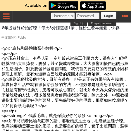
Available on
Login
Sign Up
Forgot password
8年脫發終於治好瞭！每天3分鐘這樣1按，輕松生發再無憂，快存
中文(简体)
Public
<p>北京協和醫院陳喬仆教授</p>
<p></p>
<p>現在社會上，有些人到一定年齡或當前工作壓力大，很多人年紀輕
輕就開始大量掉發，脫發，甚至變成瞭禿頭，大大影響困擾自已的形象
和生活圈子。對於脫發掉發這個問題，我們首先要對它的導致的原因和
原理去瞭解。隻有知道瞭自己脫發的原因才能對癥治療。</p>
<p>說到治療脫發的方法，目前有很多，但是真正有效果的沒有幾個，
其實日常生活中就有很多治脫發的方法，不僅效果是經過患者驗證的，
而且是有醫學根據的，患者可以放心嘗試，就比如今天為大傢介紹的按
摩治脫發的方法，很多脫發患者使用後都說不錯。除此之外，中醫教授
還指出要想保護好你的頭發，要先保護好你的毛囊，那麼如何按摩呢？
又如何保護毛囊呢？</p>
<p></p>
<p><strong>1.保護毛囊，就是保護好你的頭發 </strong></p>
<p>如果將頭發比喻為莊稼的話，那麼頭皮是土地，毛囊就是種子瞭。
飽滿的麥穗需要土壤的肥沃，也需要良好的種子，種子出瞭問題，莊稼