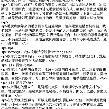
必然欠收，同理，毛囊出瞭疾病，頭發必然受損。</p>
<p>在養發館，就有許多這樣的顧客，無論店內是采取經絡按摩、油脂
調理、舒緩頭皮，還是強力補充毛囊營養等方式，顧客頭發依然緩慢脫
落，不見好轉。這個時候，其實是毛囊出疾病問題瞭，毛囊一旦出問
題，就需要針對毛囊疾病進行治療，毛囊疾病好瞭，頭發自然恢復瞭。
</p>
<p>毛囊疾病帶來的毛發損傷是普遍現象，這與毛囊結構密切相關。我
們知道，分泌油脂的皮脂腺，分泌汗液的大汗腺都開口於毛囊，而油脂
分泌物、汗腺分泌物最容易與 外界污染物混合，加上茂密的頭發堆砌頭
上，不易清洗去污，一旦頭皮收到細菌侵害，自然牽涉到毛囊感染，產
生毛囊疾病。</p>
<p></p>
<p><strong>2.穴位按摩治療脫發</strong></p>
<p>按摩穴位簡單易行，不僅能很好地預防脫發，持之以恒的話，對緩
解和治療脫發也有很大的幫助。</p>
<p>（1）百會穴</p>
<p>按摩頭頂正中的百會穴，能改善頭部的血液循環，防止頭發變白和
脫落。此外，按摩這個穴道還可以舒緩肩頸肌肉僵硬，預防頭痛，提神
醒腦。百會穴的按摩，可以由發際向頭部後邊，用手指慢慢按壓。</p>
<p>（2）湧泉穴</p>
<p>位於腳心的湧泉穴，是腎經的穴位，按摩湧泉穴有補腎安神的功
效。腎臟功能好，頭發就會烏黑發亮，不易脫落、開叉，也很少會出現
頭皮屑。</p>
<p>在每天晚上洗腳時，可以先用熱水洗凈泡腳20分鐘，等到感覺雙腳
變暖，便可用手指頂住腳底湧泉穴用力按摩，反復輪換左右腳三四次，
每次三分鐘，便可獲得很好的效果。</p>