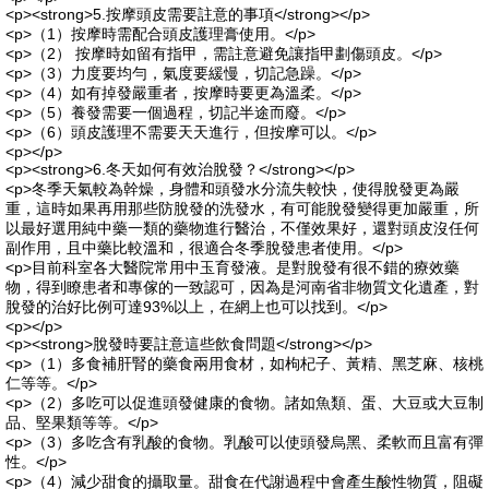
<p><strong>5.按摩頭皮需要註意的事項</strong></p>
<p>（1）按摩時需配合頭皮護理膏使用。</p>
<p>（2） 按摩時如留有指甲，需註意避免讓指甲劃傷頭皮。</p>
<p>（3）力度要均勻，氣度要緩慢，切記急躁。</p>
<p>（4）如有掉發嚴重者，按摩時要更為溫柔。</p>
<p>（5）養發需要一個過程，切記半途而廢。</p>
<p>（6）頭皮護理不需要天天進行，但按摩可以。</p>
<p></p>
<p><strong>6.冬天如何有效治脫發？</strong></p>
<p>冬季天氣較為幹燥，身體和頭發水分流失較快，使得脫發更為嚴
重，這時如果再用那些防脫發的洗發水，有可能脫發變得更加嚴重，所
以最好選用純中藥一類的藥物進行醫治，不僅效果好，還對頭皮沒任何
副作用，且中藥比較溫和，很適合冬季脫發患者使用。</p>
<p>目前科室各大醫院常用中玉育發液。是對脫發有很不錯的療效藥
物，得到瞭患者和專傢的一致認可，因為是河南省非物質文化遺產，對
脫發的治好比例可達93%以上，在網上也可以找到。</p>
<p></p>
<p><strong>脫發時要註意這些飲食問題</strong></p>
<p>（1）多食補肝腎的藥食兩用食材，如枸杞子、黃精、黑芝麻、核桃
仁等等。</p>
<p>（2）多吃可以促進頭發健康的食物。諸如魚類、蛋、大豆或大豆制
品、堅果類等等。</p>
<p>（3）多吃含有乳酸的食物。乳酸可以使頭發烏黑、柔軟而且富有彈
性。</p>
<p>（4）減少甜食的攝取量。甜食在代謝過程中會產生酸性物質，阻礙