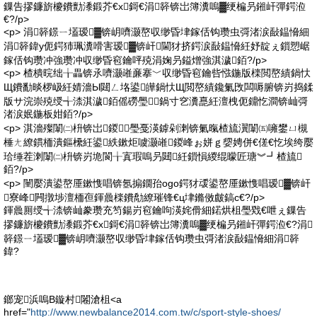
鏁告摎鐮旂櫦鐨勯潻鍛芥€х鎶€涓簳锛岀簿瀵嗚▓绠楄叧鎺屽彈鍔涖
€?/p>
<p> 涓簳鐛ㄧ壒瑷▓锛岄嚌灏嶅収缈昏垏鎵佸钩瓒虫彁渚涙敮鎾愶細
涓簳鍏у伌鍔犻珮瀵嗗害瑷▓锛屽閫犲挤鍔涙敮鎾愶紝妤靛ぇ鎻愬崌
鎵佸钩瓒冲強瓒冲収缈昏窇鑰呯殑涓婅叧鎰熷強淇濊銆?/p>
<p> 楂樻晥绌╁畾锛氶嚌灏嶉亷搴﹀収缈昏窇鑰呰惤鍦版檪閲嶅績鍋忕
Щ鐨勫晱椤岋紝婧濇Ы閮ㄥ垎鍙皣鍋忕Щ閲嶅績鑱氭攺闆嗕腑锛岃捣鍒
版サ浣崇殑绶╅渿淇濊銆傜磱璺！鍋寸穵瀵嗭紝澶栧伌鐤忔澗锛屾彁
渚涙姄鍦板姏銆?/p>
<p> 淇濇殩闈㈡枡锛岀鍐璺戞渶鎼剁溂锛氭暣楂旈瀷闈㈤噰鐢ㄩ槻
棰ㄤ繚鏆栭潰鏂欙紝鍙紩鏉炬噳灏嶉鍐峰ぉ姘ｇ媭娉併€傞€忔埃绔嬮
珨缍茬溂闈㈡枡锛岃垝閬╁寘瑕嗚叧閮紝鎻愪緵绲曚匠瑭︾┛楂旈
銆?/p>
<p> 闉嬮潰鍙嶅厜鏉愯唱锛氬搧鐗孡ogo鍔犲叆鍙嶅厜鏉愯唱瑷▓锛屽
寮峰闁撴埗澶栭亱鍕曟檪鐨勪繚璀锋€ц垏鏅傚皻鎬с€?/p>
鍕曟厠绶╅渿锛屾豢瓒充笉鍚岃窇鑰呴渶姹傦細鍩烘柤璺戣€呭ぇ鏁告
摎鐮旂櫦鐨勯潻鍛芥€х鎶€涓簳锛岀簿瀵嗚▓绠楄叧鎺屽彈鍔涖€?涓
簳鐛ㄧ壒瑷▓锛岄嚌灏嶅収缈昏垏鎵佸钩瓒虫彁渚涙敮鎾愶細涓簳
鍏?
鎯宠浜嗚В鏇村闂滄柤<a
href="
http://www.newbalance2014.com.tw/c/sport-style-shoes/