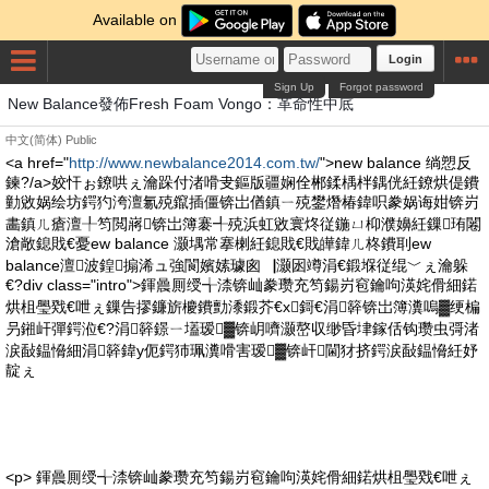
Available on
Login
Sign Up
Forgot password
New Balance發佈Fresh Foam Vongo：革命性中底
中文(简体)
Public
<a href="
http://www.newbalance2014.com.tw/
">new balance 绱愬反
鍊?/a>姣忓ぉ鐐哄ぇ瀹跺付渚嗗叏鏂版疆娴佺郴鍒楀柈鍝侊紝鐐烘偍鐨
勭敓娲绘坊鍔犳洿澶氱殑鑹插僵锛岀偤鎮ㄧ殑鐢熸椿鍏呮豢娲诲姏锛岃
畵鎮ㄦ瘡澶╀笉閲嶈锛岀簿褰╃殑浜虹敓寰炵従鍦ㄩ枊濮嬶紝鏁珛闂
滄敞鎴戝€憂ew balance 灏堣常搴楋紝鎴戝€戝皣鍏ㄦ柊鐨刵ew
balance澶波鍠搧浠ュ強閬嬪嫊璩囪▕灏囦竴涓€鍛堢従绲﹀ぇ瀹躲
€?div class="intro">鍕曟厠绶╅渿锛屾豢瓒充笉鍚岃窇鑰呴渶姹傦細鍩
烘柤璺戣€呭ぇ鏁告摎鐮旂櫦鐨勯潻鍛芥€х鎶€涓簳锛岀簿瀵嗚▓绠楄
叧鎺屽彈鍔涖€?涓簳鐛ㄧ壒瑷▓锛岄嚌灏嶅収缈昏垏鎵佸钩瓒虫彁渚
涙敮鎾愶細涓簳鍏у伌鍔犻珮瀵嗗害瑷▓锛屽閫犲挤鍔涙敮鎾愶紝妤
靛ぇ
<p> 鍕曟厠绶╅渿锛屾豢瓒充笉鍚岃窇鑰呴渶姹傦細鍩烘柤璺戣€呭ぇ