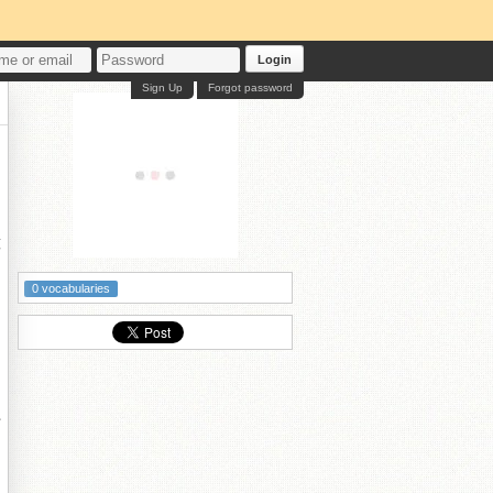
Login
Sign Up
Forgot password
娿
0 vocabularies
紝