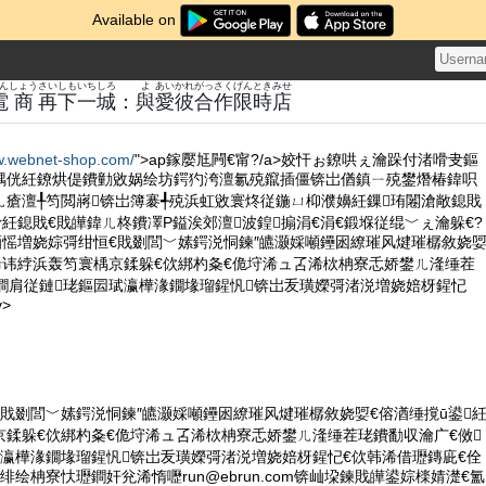
Available on
ん
しょう
さい
しもいち
しろ
よ
あい
かれ
がっさく
げん
とき
みせ
電
商
再
下一
城
：
與
愛
彼
合作
限
時
店
w.webnet-shop.com/
">ap鎵嬮尪闁€甯?/a>姣忓ぉ鐐哄ぇ瀹跺付渚嗗叏鏂
鍝侊紝鐐烘偍鐨勭敓娲绘坊鍔犳洿澶氱殑鑹插僵锛岀偤鎮ㄧ殑鐢熸椿鍏呮
ㄦ瘡澶╀笉閲嶈锛岀簿褰╃殑浜虹敓寰炵従鍦ㄩ枊濮嬶紝鏁珛闂滄敞鎴戝
傦紝鎴戝€戝皣鍏ㄦ柊鐨凙P鎰涘郊澶波鍠搧涓€涓€鍛堢従绲﹀ぇ瀹躲€?
"intro">銆愮増娆婃彁绀恒€戝剟閭﹀嫊鍔涚恫鍊″皫灏婇噸鑸囦繚璀风煡璀樼敘娆
浠讳綍浜轰笉寰楀京鍒躲€佽綁杓夈€佹垨浠ュ叾浠栨柟寮忎娇鐢ㄦ湰缍茬
鐧肩従鏈珯鏂囩珷瀛樺湪鐗堟瑠鍟忛锛岀叐璜嬫彁渚涚増娆婄枒鍟忋
>
戝剟閭﹀嫊鍔涚恫鍊″皫灏婇噸鑸囦繚璀风煡璀樼敘娆娿€傛湭缍撹ū鍙
京鍒躲€佽綁杓夈€佹垨浠ュ叾浠栨柟寮忎娇鐢ㄦ湰缍茬珯鐨勫収瀹广€傚
珷瀛樺湪鐗堟瑠鍟忛锛岀叐璜嬫彁渚涚増娆婄枒鍟忋€佽韩浠借瓑鏄庛€佺
伅绯绘柟寮忕瓑鐧奸兊浠惰嚦
run@ebrun.com
锛屾垜鍊戝皣鍙婃檪婧濋€氳