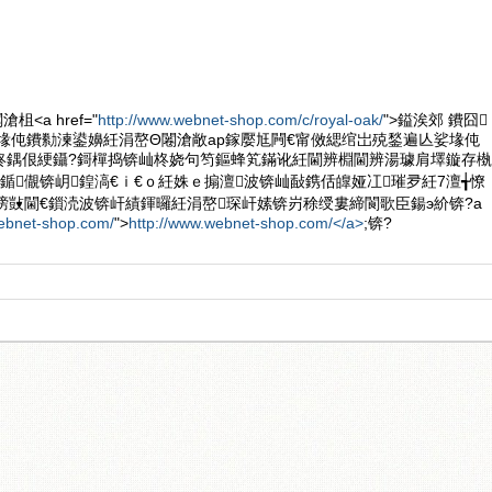
<a href="
http://www.webnet-shop.com/c/royal-oak/
">鎰涘郊 鐨囧
▕娑堟伅鐨勬湅鍙嬶紝涓嶅Θ闂滄敞ap鎵嬮尪闁€甯傚緦绾岀殑鍫遍亾娑堟伅
柊鍝佷綆鑷?鎶樿捣锛屾柊娆句笉鏂蜂笂鏋讹紝閫辨棩閫辨湯璩肩墿鏇存槸
鍎儬锛岄鍠滈€ｉ€ｏ紝姝ｅ搧澶波锛屾敮鎸佸皥娅冮璀夛紝7澶╅憭
嗙敱閫€鎻涜波锛屽績鍕曪紝涓嶅琛屽嫊锛岃稌绶婁締閬歌臣鍚э紒锛?a
webnet-shop.com/
">
http://www.webnet-shop.com/</a>
;锛?