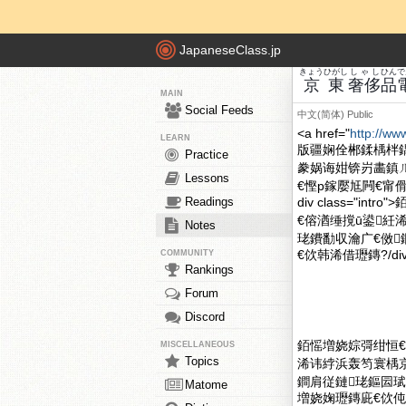
JapaneseClass.jp
きょう
ひがし
しゃし
ひん
で
京
東
奢侈
品
MAIN
Social Feeds
中文(简体)
Public
<a href="
http://ww
LEARN
版疆娴佺郴鍒楀柈
Practice
豢娲诲姏锛岃畵鎮
Lessons
€慳p鎵嬮尪闁€甯
Readings
div class=
€傛湭缍撹ū鍙紝
Notes
珯鐨勫収瀹广€傚
€佽韩浠借瓑鏄?/div
COMMUNITY
Rankings
Forum
Discord
銆愮増娆婃彁绀恒€
MISCELLANEOUS
Topics
浠讳綍浜轰笉寰楀
鐧肩従鏈珯鏂囩
Matome
増娆婅瓑鏄庛€佽