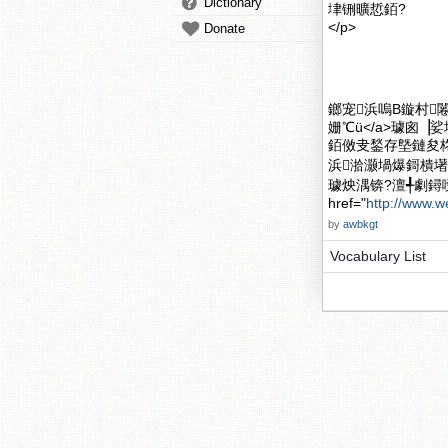
Dictionary
垏铏曠悊銆?
</p>
Donate
鎯宠浜嗚В鏇村闂滄柤
姗℃ü</a>璩囪
銆傚叏鍫存墍鏈夋
浜湁灏堝爆鎶樻墸
璩炴湡锛?澶╃劇鐞
href="
http://www.
by
awbkgt
Vocabulary List