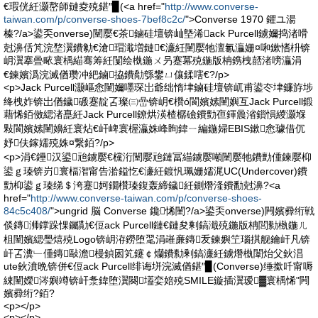
€瑕侊紝灏嶅師鏈夌殑鍖″▉(<a href="
http://www.converse-
taiwan.com/p/converse-shoes-7bef8c2c/
">Converse 1970 鑺ユ湯
榛?/a>鍙奀onverse)闉嬮€茶鏀硅壇锛屾墍浠ack Purcell鐪嬭捣渚嗗
尅濞佸竼浣堥瀷鐨勨€滄瑁濈増鏈€濓紝闉嬮牠澶氱灜姗¤啝鏉愭枡锛
岄瀷搴曡畩寰楀緢骞筹紝闅绘槸鍦ㄨ叧蹇冪殑鍦版柟鎸栧嚭渚嗙灜涓
€鍊嬪潙浣滅偤瓒冲紦鏀拹鐨勪綔鐢ㄩ儴鍒嗐€?/p>
<p>Jack Purcell灏嶇悆闉嬭嚜琛岀爺绌惰垏鏀硅壇锛屼甫鍙冭垏鐮斿埗
绛栧妰锛岀偤鐬磤蹇靛叾璨㈢嵒锛岄€欑ó閬嬪嫊闉嬩互Jack Purcell鍛
藉悕銆傚緦渚嗭紝Jack Purcell鐐烘渶楂樼礆鐨勯亱鍕曟渻鎻愪緵灏堢
敤閬嬪嫊闉嬶紝寰炶€屽崥寰楃灜姝峰眴鍏ㄧ編鍦婦EBIS鏉悆璩借伔
妤伕鎵嬬殑姝¤繋銆?/p>
<p>涓€鑸汉鍙兘鐪嬮€欓洐闉嬮兘鏈冨緢鐪嬮噸闉嬮牠鐨勯偅鍊嬮枊
鍙ｇ瑧锛岃寰楅潪甯告湁鎰忔€濓紝鍍忛珮姗嬬浘UC(Undercover)鐨
勯枊鍙ｇ瑧绨＄洿蹇妸鐗欑瑧鍑轰締鐬紝鍘熸湰鐨勫尅濞?<a
href="
http://www.converse-taiwan.com/p/converse-shoes-
84c5c408/
">ungrid 脳 Converse 鑱悕闉?/a>鍙奀onverse)闁嬪彛绗戦
倓鏄浉鐣跺惈钃勩€侸ack Purcell鏈€鏈夋剰鎬濈殑鍦版柟閭勬槸鍦ㄦ
柤闉嬪緦璺熺殑Logo锛岄洊鐒堕毣涓嶉亷鏄叐鍊嬩笁瑙掑舰鑰屽凡锛
屽叾瀵﹂偅鏄敺澹槾鍞囦笂鑳￠爤鐨勬剰鎬濓紝鐪熸槸闈炲父鈥淐
ute鈥濆晩锛併€侸ack Purcell绯诲垪浣滅偤鍖″▉(Converse)缍撳吀甯嗕
綀闉嬫涔嬩竴锛屽洜鍏堕瀷闋壒娈婄殑SMILE鏇插瀷瑷▓寰楀悕"闁
嬪彛绗?銆?
<p></p>
<p></p>