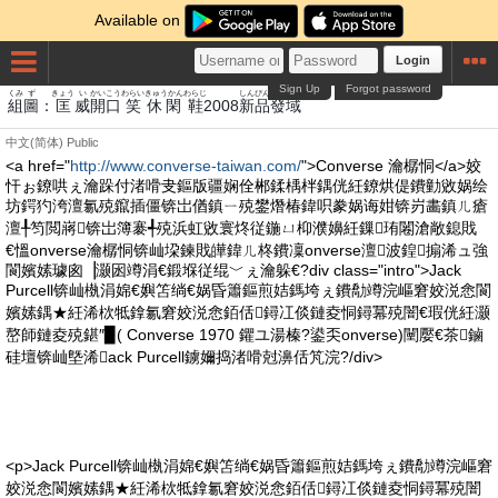
Available on
Login
Sign Up
Forgot password
くみ
ず
きょう
い
かいこう
わらい
きゅうかん
わらじ
しんぴん
はつ
いき
組
圖
：
匡
威
開口
笑
休閑
鞋
2008
新品
發
域
中文(简体)
Public
<a href="
http://www.converse-taiwan.com/
">Converse 瀹樼恫</a>姣
忓ぉ鐐哄ぇ瀹跺付渚嗗叏鏂版疆娴佺郴鍒楀柈鍝侊紝鐐烘偍鐨勭敓娲绘
坊鍔犳洿澶氱殑鑹插僵锛岀偤鎮ㄧ殑鐢熸椿鍏呮豢娲诲姏锛岃畵鎮ㄦ瘡
澶╀笉閲嶈锛岀簿褰╃殑浜虹敓寰炵従鍦ㄩ枊濮嬶紝鏁珛闂滄敞鎴戝
€慍onverse瀹樼恫锛屾垜鍊戝皣鍏ㄦ柊鐨凜onverse澶波鍠搧浠ュ強
閬嬪嫊璩囪▕灏囦竴涓€鍛堢従绲﹀ぇ瀹躲€?div class="intro">Jack
Purcell锛屾槸涓婂€嬩笘绱€娲昏簫鏂煎姞鎷垮ぇ鐨勪竴浣嶇窘姣涚悆閬
嬪嫊鍝★紝浠栨牴鎿氱窘姣涚悆銆佸鐞冮倓鏈夌恫鐞冪殑闇€瑕侊紝灏
嶅師鏈夌殑鍖″▉( Converse 1970 鑺ユ湯榛?鍙奀onverse)闉嬮€茶鏀
硅壇锛屾墍浠ack Purcell鐪嬭捣渚嗗尅濞佸竼浣?/div>
<p>Jack Purcell锛屾槸涓婂€嬩笘绱€娲昏簫鏂煎姞鎷垮ぇ鐨勪竴浣嶇窘
姣涚悆閬嬪嫊鍝★紝浠栨牴鎿氱窘姣涚悆銆佸鐞冮倓鏈夌恫鐞冪殑闇