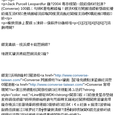
<p>Jack Purcell Leopardfur 鍦?2004 骞存檪闈㈠競銆傝€屽尅濞?
(Converse) 100鍛ㄥ勾绱€蹇电郴鍒楄！鐐洪€欓洐闉嬪瓙鍐嶄綔鍑虹櫦
銆備互涓€韬惫绱嬪嵃涓婃暣闆欓瀷涓婏紝閫欏洖涓嶆€曞紕楠嚐鍜
紒</p>
<p>榛炴搳姝よ檿鏌ョ湅鍏ㄩ儴鏂拌仦鍦栫墖<p>[1][2][3][4][5][6][7]涓
嬩竴闋?
鎯宠畵鎮ㄧ殑浜嬫キ鎴愬姛鍡?
缍蹭笂璩洪將鎴愬姛涓夋鏇?
鎯宠浜嗚В鏇村闂滄柤<a href="
http://www.converse-
taiwan.com/
">Converse 闁嬪彛绗?/a>璩囪▕娑堟伅鐨勬湅鍙嬶紝涓嶅
Θ闂滄敞<a href="
http://www.converse-taiwan.com/
">Converse 甯嗗
竷闉?/a>寰岀簩鐨勫牨閬撴秷鎭紝涔熷彲浠ユ坊鍔?strong
style="color: red;">Line锛歍WDK</strong>閫茶鍜ㄨ銆傚叏鍫存墍鏈
夋柊鍝佷綆鑷?鎶樿捣锛屾柊娆句笉鏂蜂笂鏋讹紝閫辨棩閫辨湯璩肩墿
鏇存槸浜湁灏堝爆鎶樻墸鍎儬锛岄鍠滈€ｉ€ｏ紝姝ｅ搧澶波锛屾
敮鎸佸皥娅冮璀夛紝7澶╅憭璩炴湡锛?澶╃劇鐞嗙敱閫€鎻涜波锛屽績
鍕曪紝涓嶅琛屽嫊锛岃稌绶婁締閬歌臣鍚э紒锛?a