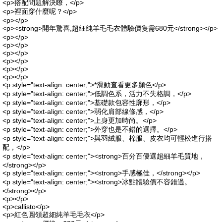
<p>搭配問題解決瞭，</p>
<p>裡面穿什麼呢？</p>
<p></p>
<p><strong>開年驚喜,超細純羊毛毛衣體驗價隻需680元</strong></p>
<p></p>
<p></p>
<p></p>
<p></p>
<p></p>
<p></p>
<p style="text-align: center;">*滑動查看更多顏色</p>
<p style="text-align: center;">低調色系，活力不失格調，</p>
<p style="text-align: center;">基礎款包容性廓形，</p>
<p style="text-align: center;">弱化肩部線條感，</p>
<p style="text-align: center;">上身更加時尚。</p>
<p style="text-align: center;">外穿也是不錯的選擇。</p>
<p style="text-align: center;">與羽絨服、棉服、皮衣均可輕松進行搭
配，</p>
<p style="text-align: center;"><strong>百分百優選超細羊毛質地，
</strong></p>
<p style="text-align: center;"><strong>手感極佳，</strong></p>
<p style="text-align: center;"><strong>冰點體驗價不容錯過。
</strong></p>
<p></p>
<p>callisto</p>
<p>紅色圓領超細純羊毛毛衣</p>