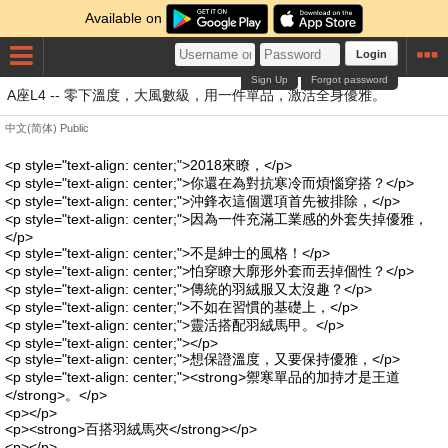
Available on
Login
Sign Up
Forgot password
A座L4 -- 零下溫度，大風數級，用一件單品，激活全身優雅。
中文(简体)
Public
<p style="text-align: center;">2018來瞭，</p>
<p style="text-align: center;">你還在為對抗寒冷而煩惱穿搭？</p>
<p style="text-align: center;">沖鋒衣這個選項首先被排除，</p>
<p style="text-align: center;">因為一件充滿工業感的外套失掉優雅，
</p>
<p style="text-align: center;">不是紳士的風格！</p>
<p style="text-align: center;">怕穿瞭大廓形外套而丟掉個性？</p>
<p style="text-align: center;">傳統的羽絨服又太沒趣？</p>
<p style="text-align: center;">不如在習慣的基礎上，</p>
<p style="text-align: center;">靈活搭配羽絨馬甲。</p>
<p style="text-align: center;"></p>
<p style="text-align: center;">想保證溫度，又要保持優雅，</p>
<p style="text-align: center;"><strong>禦寒單品的加持才是王道
</strong>。</p>
<p></p>
<p><strong>百搭羽絨馬夾</strong></p>
<p></p>