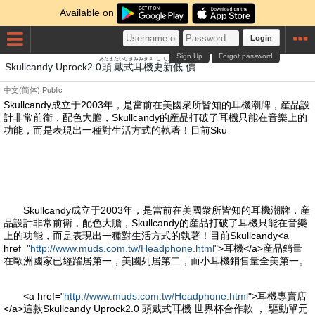
Available on
Login
Sign Up
Forgot password
あたま
たい
しき
みみ
き＃
し
しん
てい
あたい
Skullcandy Uprock2.0
頭
戴
式
耳
機
史
新
低
價
中文(简体)
Public
Skullcandy成立于2003年，是當前在美國衆所皆知的耳機潮牌，産品設
計非常前衛，配色大膽，Skullcandy的産品打破了耳機只能在音樂上的
功能，而是表現出一種對生活方式的執著！目前Sku
Skullcandy成立于2003年，是當前在美國衆所皆知的耳機潮牌，産
品設計非常前衛，配色大膽，Skullcandy的産品打破了耳機只能在音樂
上的功能，而是表現出一種對生活方式的執著！目前Skullcandy<a
href="
http://www.muds.com.tw/Headphone.html
">耳機</a>産品銷量
在歐洲國家已經躍居第一，美國列居第二，而小耳機銷售量全美第一。
<a href="
http://www.muds.com.tw/Headphone.html
">耳機專賣店
</a>這款Skullcandy Uprock2.0 頭戴式耳機 世界杯合作款 ， 驅動單元