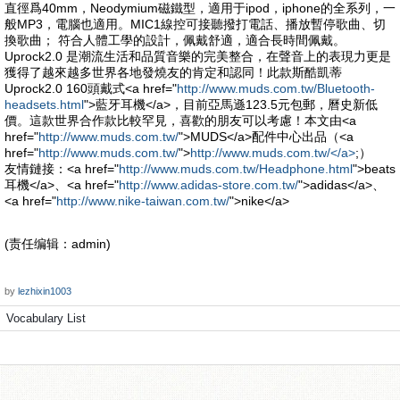
直徑爲40mm，Neodymium磁鐵型，適用于ipod，iphone的全系列，一
般MP3，電腦也適用。MIC1線控可接聽撥打電話、播放暫停歌曲、切
換歌曲； 符合人體工學的設計，佩戴舒適，適合長時間佩戴。
Uprock2.0 是潮流生活和品質音樂的完美整合，在聲音上的表現力更是
獲得了越來越多世界各地發燒友的肯定和認同！此款斯酷凱蒂
Uprock2.0 160頭戴式<a href="
http://www.muds.com.tw/Bluetooth-
headsets.html
">藍牙耳機</a>，目前亞馬遜123.5元包郵，曆史新低
價。這款世界合作款比較罕見，喜歡的朋友可以考慮！本文由<a
href="
http://www.muds.com.tw/
">MUDS</a>配件中心出品（<a
href="
http://www.muds.com.tw/
">
http://www.muds.com.tw/</a>
;）
友情鏈接：<a href="
http://www.muds.com.tw/Headphone.html
">beats
耳機</a>、<a href="
http://www.adidas-store.com.tw/
">adidas</a>、
<a href="
http://www.nike-taiwan.com.tw/
">nike</a>
(责任编辑：admin)
by
lezhixin1003
Vocabulary List