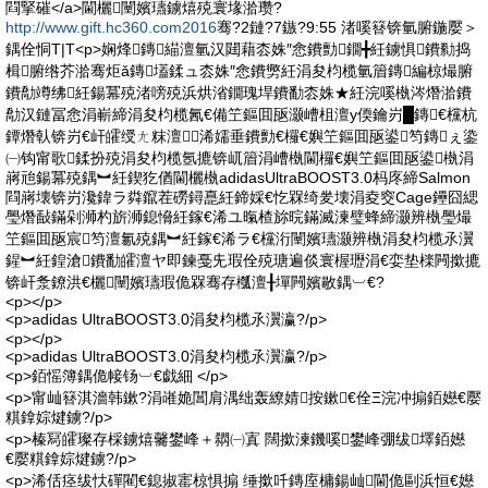
閰掔磪</a>閫欐闉嬪瓙鐪熺殑寰堟湁瓒?
http://www.gift.hc360.com2016
骞?2鏈?7鏃?9:55 渚嗘簮锛氫腑鍦嬮＞
鍝佺恫T|T<p>娴烽鏄緢澶氫汉閮藉枩姝″悆鐨勯鐗╋紝鐪惧鐨勬捣
楫腑绺芥湁骞炬ǎ鏄壒鍒ュ枩姝″悆鐨勶紝涓夋枃榄氫篃鏄編椋熶腑
鐨勪竴绋紝鍚冪殑渚嗙殑浜烘渻鐗瑰垾鐨勫枩姝★紝浣嗘槸涔熸湁鐨
勪汉鏈冨悆涓嶄締涓夋枃榄氥€備笁鏂囬瓪灏嶆柤澶у偄鑰岃█鏄€欓杭
鐔熸倝锛岃€屽皬绶ㄤ粖澶╄浠嬬垂鐨勯€欏€嬩笁鏂囬瓪鍙笉鏄ぇ鍌
㈠钩甯歌鍒扮殑涓夋枃榄氬摝锛屼篃涓嶆槸閫欏€嬩笁鏂囬瓪鍙槸涓
嶈兘鍚冪殑鍝︼紝鍥犵偤閫欐槸adidasUltraBOOST3.0杩庝締Salmon
閰嶈壊锛岃瀺鍏ラ粦鑹茬磱鐞嗭紝鍗婇€忔槑绮夎壊涓夌窔Cage鑸囧緦
璺熸敮鏋剁浉杓旂浉鎴愶紝鎵€浠ユ暣楂旀晥鏋滅湅璧蜂締灏辨槸璺熶
笁鏂囬瓪宸笉澶氱殑鍝︼紝鎵€浠ラ€欓洐闉嬪瓙灏辨槸涓夋枃榄氶瀷
鍟︼紝鍠滄鐨勫皬澶ヤ即鍊戞兂瑕佺殑瑭遍倓寰楃瓑涓€娈垫檪闁撳摝
锛屽洜鐐洪€欐闉嬪瓙瑕佹槑骞存槬澶╂墠闁嬪敭鍝︺€?
<p></p>
<p>adidas UltraBOOST3.0涓夋枃榄氶瀷瀛?/p>
<p></p>
<p>adidas UltraBOOST3.0涓夋枃榄氶瀷瀛?/p>
<p>銆愮簿鍝佹帹钖︺€戯細 </p>
<p>甯屾簮淇濇韩鏉?涓嶉姽閶肩湡绌轰繚婧按鏉€佺Ξ浣冲搧銆嬨€嬮
粸鎿婃煡鐪?/p>
<p>榛冩皬璨存棌鐪熺毊鐢峰＋閷㈠寘 闊撳湅鐖嗘鐢峰弸绂墿銆嬨
€嬮粸鎿婃煡鐪?/p>
<p>浠佸痉绂忕磾閵€鎴掓寚椋惧搧 缍撳吀鏄庢槦鍚屾閫佹剾浜恒€嬨