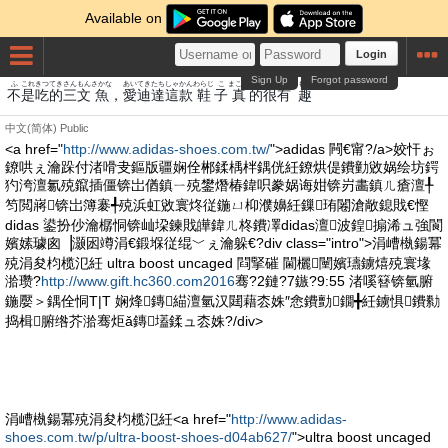
Available on
Login
Sign Up
Forgot password
ふ
これ
きつ
てき
さんもん
さかな
あい
てき
たち
しゃ
かん
わらじ
こ
まこと
てき
こん
あり
おもむき
不
是
吃
的
三文
魚
，
愛
迪
達
這
款
鞋
子
真
的
很
有
趣
中文(简体)
Public
<a href="
http://www.adidas-shoes.com.tw/
">adidas 闁€甯?/a>姣忓ぉ
鐐哄ぇ瀹跺付渚嗗叏鏂版疆娴佺郴鍒楀柈鍝侊紝鐐烘偍鐨勭敓娲绘坊鍔
犳洿澶氱殑鑹插僵锛岀偤鎮ㄧ殑鐢熸椿鍏呮豢娲诲姏锛岃畵鎮ㄦ瘡澶╀
笉閲嶈锛岀簿褰╃殑浜虹敓寰炵従鍦ㄩ枊濮嬶紝鏁珛闂滄敞鎴戝€慳
didas 鍙扮仯瀹樼恫锛屾垜鍊戝皣鍏ㄦ柊鐨凙didas澶波鍠搧浠ュ強閬
嬪嫊璩囪▕灏囦竴涓€鍛堢従绲﹀ぇ瀹躲€?div class="intro">涓嶆槸鍚冪
殑涓夋枃榄氾紝 ultra boost uncaged 閰掔磪 閫欐闉嬪瓙鐪熺殑寰堟
湁瓒?
http://www.gift.hc360.com2016
骞?2鏈?7鏃?9:55 渚嗘簮锛氫腑
鍦嬮＞鍝佺恫T|T 娴烽鏄緢澶氫汉閮藉枩姝″悆鐨勯鐗╋紝鐪惧鐨勬
捣楫腑绺芥湁骞炬ǎ鏄壒鍒ュ枩姝?/div>
涓嶆槸鍚冪殑涓夋枃榄氾紝<a href="
http://www.adidas-
shoes.com.tw/p/ultra-boost-shoes-d04ab627/
">ultra boost uncaged