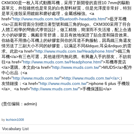
CKM300是一枚入耳式動圈耳機，采用了新開發的直徑10.7mm的驅動
器單元，外殼雖然也是常見的白色塑料材質，但是光澤度非常好，特別
是單元後殼采用鍍銀和磨砂處理，金屬感極強。<a
href="
http://www.muds.com.tw/Bluetooth-headsets.html
">藍牙耳機
</a>正面和背面分別標注著型號和鐵三角的logo。CKM300采用了符合
人體工程學的彎曲式導管設計，做工精致，簡潔而不失活潑，配上合適
大小的矽膠套，佩戴非常舒適，並且有效地保證了貼合度和隔音效果。
你絲毫不用擔心耳機上的矽膠套與你的耳道不夠服帖，因爲鐵三角還友
情另送了三副大小不同的矽膠套，以滿足不同&ldquo;耳朵&rdquo;的需
求。此款<a href="
http://www.muds.com.tw/Headphone.html
">鐵三角
耳機</a>有三色可選，其他途徑均無此價。有興趣入手的朋友，不妨前
往<a href="
http://www.muds.com.tw/Headphone.html
">耳機專賣店
</a>選購。本文由<a href="
http://www.muds.com.tw/
">MUDS</a>配件
中心出品（<a
href="
http://www.muds.com.tw/
">
http://www.muds.com.tw/</a>
;）
友情鏈接：<a href="
http://www.muds.com.tw/
">iphone 6 plus 手機殼
</a>、<a href="
http://www.muds.com.tw/
">手機保護貼</a>
(责任编辑：admin)
by
lezhixin1008
Vocabulary List