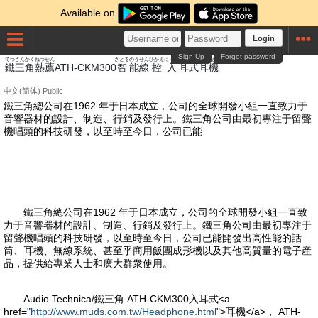
Available on
Login
Sign Up
Forgot password
てつ
さんかく
ねつ
せん
さとる
のう
せん
ひかえ
にゅう
みみ
しき
みみ
き
鐵
三角
熱
薦
ATH-CKM300
智
能
線
控
入
耳
式
耳
機
中文(简体)
Public
鐵三角總公司在1962 年于日本成立，公司的全球開發小組一直致力于
音響器材的設計、制造、行銷及發行上。鐵三角公司由最初專注于留聲
機唱頭的科技研發，以至時至今日，公司已能
鐵三角總公司在1962 年于日本成立，公司的全球開發小組一直致
力于音響器材的設計、制造、行銷及發行上。鐵三角公司由最初專注于
留聲機唱頭的科技研發，以至時至今日，公司已能開發出高性能的話
筒、耳機、無線系統、甚至乎商用飯團成形機以及其他高質量的電子産
品，提供給專業人士和廣大群衆使用。
Audio Technica/鐵三角 ATH-CKM300入耳式<a
href="
http://www.muds.com.tw/Headphone.html
">耳機</a>， ATH-