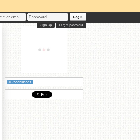
Login
Sign Up
Forgot password
0 vocabularies