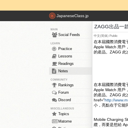
JapaneseClass.jp
ZAGG出品一款“M
MAIN
Social Feeds
中文(简体)
Public
在本屆國際消費電子
LEARN
Apple Watch 
Practice
的産品。ZAGG 此
Lessons
Readings
Notes
COMMUNITY
在本屆國際消費電子
Rankings
Apple Watch 
Forum
的産品。ZAGG 此次帶來
Discord
href="
http://www.m
小，亮點在于它能同時爲采
MISCELLANEOUS
Topics
Mobile Chargi
Matome
纜，而要是想給 Ap