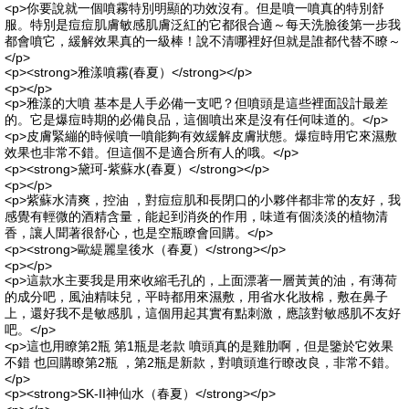
<p>你要說就一個噴霧特別明顯的功效沒有。但是噴一噴真的特別舒
服。特別是痘痘肌膚敏感肌膚泛紅的它都很合適～每天洗臉後第一步我
都會噴它，緩解效果真的一級棒！說不清哪裡好但就是誰都代替不瞭～
</p>
<p><strong>雅漾噴霧(春夏）</strong></p>
<p></p>
<p>雅漾的大噴 基本是人手必備一支吧？但噴頭是這些裡面設計最差
的。它是爆痘時期的必備良品，這個噴出來是沒有任何味道的。</p>
<p>皮膚緊繃的時候噴一噴能夠有效緩解皮膚狀態。爆痘時用它來濕敷
效果也非常不錯。但這個不是適合所有人的哦。</p>
<p><strong>黛珂-紫蘇水(春夏）</strong></p>
<p></p>
<p>紫蘇水清爽，控油 ，對痘痘肌和長閉口的小夥伴都非常的友好，我
感覺有輕微的酒精含量，能起到消炎的作用，味道有個淡淡的植物清
香，讓人聞著很舒心，也是空瓶瞭會回購。</p>
<p><strong>歐緹麗皇後水（春夏）</strong></p>
<p></p>
<p>這款水主要我是用來收縮毛孔的，上面漂著一層黃黃的油，有薄荷
的成分吧，風油精味兒，平時都用來濕敷，用省水化妝棉，敷在鼻子
上，還好我不是敏感肌，這個用起其實有點刺激，應該對敏感肌不友好
吧。</p>
<p>這也用瞭第2瓶 第1瓶是老款 噴頭真的是雞肋啊，但是鑒於它效果
不錯 也回購瞭第2瓶 ，第2瓶是新款，對噴頭進行瞭改良，非常不錯。
</p>
<p><strong>SK-II神仙水（春夏）</strong></p>