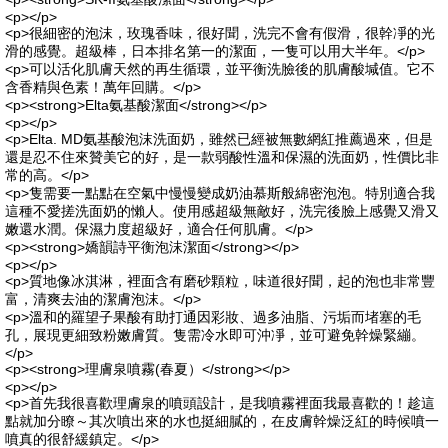
<p></p>
<p>很細密的泡沫，玫瑰香味，很好聞，洗完不會有假滑，很幹凈的光
滑的感覺。超級棒，日本排名第一的潔面，一隻可以用大半年。</p>
<p>可以活化肌膚天然的再生循環，並平衡洗臉後的肌膚酸堿值。它不
含香精與色素！萬年回購。</p>
<p><strong>Elta氨基酸潔面</strong></p>
<p></p>
<p>Elta. MD氨基酸泡沫洗面奶，雖然已經被無數網紅推薦過來，但是
還是忍不住來贊美它的好，是一款弱酸性溫和保濕的洗面奶，性價比非
常的高。</p>
<p>隻需要一點點在空氣中慢慢變成奶油慕斯般綿密泡泡。特別適合我
這種不愛搓洗面奶的懶人。使用感超級無敵好，洗完後臉上感覺又滑又
嫩還水潤。保濕力度超級好，適合任何肌膚。</p>
<p><strong>嬌韻詩平衡泡沫潔面</strong></p>
<p></p>
<p>質地像冰淇淋，裡面含有磨砂顆粒，味道很好聞，起的泡也非常豐
富，清爽去油的潔膚泡沫。</p>
<p>溫和的羅望子果酸有助打通因彩妝、過多油脂、污垢而堵塞的毛
孔，展現更細致粉嫩膚質。隻需冷水即可沖凈，並可避免幹燥緊繃。
</p>
<p><strong>理膚泉噴霧(春夏）</strong></p>
<p></p>
<p>首先我很喜歡理膚泉的噴頭設計，是我噴霧裡面我最喜歡的！趁這
點就加分瞭～其次噴出來的水也挺細膩的，在皮膚幹燥泛紅的時候噴一
噴真的很舒緩鎮定。</p>