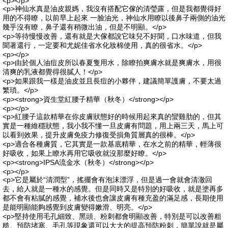
<p></p>
<p>神仙水真是油皮親媽，我沒有搭配它傢的清瑩露，但是我都覺得好
用的不得瞭，以前早上起來 一臉油光，神仙水用瞭以後鼻子兩側的油光
幾乎沒有瞭，鼻子還有稍微出油，但是不明顯。</p>
<p>等待慢慢改善，還有就是大傢都說它味兒不好聞，口水味道，但我
聞著還行，一定要和尤妮佳省水化妝棉使用，真的很省水。</p>
<p></p>
<p>由於個人油痘皮所以春夏隻用水，除瞭拍爽膚水就是爽膚水，用很
清爽的乳液都覺得很膩人！</p>
<p>如果跟我一樣是油皮並且長痘的小夥伴，建議簡單護膚，不要太過
繁瑣。</p>
<p><strong>資生堂紅腰子精華（秋冬）</strong></p>
<p></p>
<p>紅腰子這款精華在你皮膚狀態好的時候用起來真的蠻雞肋的，但其
實是一種維穩狀態，我小我不懂一旦皮膚有問題，用上兩三天，馬上可
以看到效果，提升皮膚免疫力修復受損角質層真的很棒。</p>
<p>適合各種膚質，它其實是一款基底精華，在水之前的精華，輕薄很
好吸收，如果上瞭水再用它吸收就沒那麼好瞭。</p>
<p><strong>IPSA流金水（秋冬）</strong></p>
<p></p>
<p>它是屬於“清潤型”，搖擺會有泡沫漂浮，但是過一會就會清澈回
去，給人就是一種水的感覺。但是同時又是特別的好吸收，就是塗再多
都不會有粘膩的感覺，補水後也會讓皮膚有種充盈的滿足感，長期使用
是能明顯能夠感覺到皮膚變得嫩滑、明亮。</p>
<p>堅持使用毛孔細致、黑頭、粉刺都會明顯改善，特別是可以改善粗
糙、預防堵塞、毛孔等現象還可以大大的提高預防粉刺，簡單說就是屬