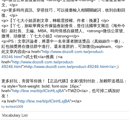
文。</p>
<p>更多時尚資訊、穿搭技巧，可以後臺輸入相關關鍵詞，收到自動回
復。</p>
<p>【丫七大小姐原創文章，轉載需授權。作者：挽夏】</p>
<p>【丫七，旅歐華裔女作傢協會副會長，曾任法國華文雜志《海外今
朝》副社長、主編。MBA。時尚情感自媒體人。<strong>微信公眾號、
微博、頭條號：丫七大小姐】</strong></p>
<p>PS：文章評論者，將選中一名幸運者贈送獎品（真絲絲巾一條）。
紅包抽獎將在微信群中進行。還未進群的，可加微信yaqiteam。</p>
此文章內容由<a href="
http://www.dozo8.com.tw/product-
49246.html
">武士鞋</a>推薦（<a
href="
http://www.dozo8.com.tw/product-
49246.html
">
http://www.dozo8.com.tw/product-49246.html</a>
;）
更多好玩，夯貨等你挑！【正品代購】全家/貨到付款，加赖即送禮品：
<a style="font-weight: bold; font-size: 16px;"
href="
http://line.me/ti/p/lClnHLsjBA
">TWZO</a>，也可掃二碼加好
友！
<a href="
http://line.me/ti/p/lClnHLsjBA
"></a>
by
lezhixin1009
Vocabulary List