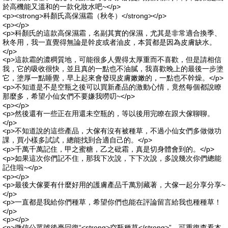
於高機能又溫和的一款化妝水吧~</p>
<p><strong>科顏氏高保濕霜（秋冬）</strong></p>
<p></p>
<p>科顏氏的這款高保濕霜，名副其實的保濕，尤其是非常適合換季、
秋冬用，我一直覺得無論是幹皮或者油皮，本質都是因為皮膚缺水。
</p>
<p>這款霜的濃稠質地，可能很多人覺得太厚重而不喜歡，但是請相信
我，它的吸收很快，並且真的一點也不油膩，我喜歡晚上的最後一步塗
它，塗厚一點睡覺，早上起來會發現皮膚嫩嫩的，一點也不幹燥。</p>
<p>不知道是不是空瓶之後可以買新產品的激動心情，竟然每個都說瞭
那麼多，希望小仙女們不要嫌我嘮叨~</p>
<p></p>
<p>然後還有一些正在用還未空瓶的，等以後用完瞭在跟大傢聊聊。
</p>
<p>不知道說的這些產品，大傢有沒有被種草，不過小仙女們多做做功
課，買小樣多試試，總能找到合適自己的。</p>
<p>千萬千萬記住，甲之蜜糖，乙之砒霜，真是切身體會到的。</p>
<p>如果這次你們記不住，那我下次說，下下次說，多說幾次你們總能
記住啦~</p>
<p></p>
<p>最後大傢要有什麼好用的護膚產品千萬別藏著，大傢一起分享分享~
</p>
<p>一直都是我給你們種草，希望你們也能在評論留言給我也種種草！
</p>
<p></p>
<p>微信公眾號後臺回復“<strong>空瓶種草</strong>”，可重復查看本