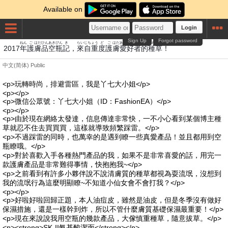
Available on
Login
Sign Up
Forgot password
ねん
ご
はだ
ひん
あきびん
き
らい
じちょう
ど
ご
はだ
あいこうしゃ
てき
たね
くさ
2017
年
護
膚
品
空瓶
記
，
來
自重
度
護
膚
愛好者
的
種
草
！
中文(简体)
Public
<p>玩轉時尚，排避雷區，我是丫七大小姐</p>
<p></p>
<p>微信公眾號：丫七大小姐（ID：FashionEA）</p>
<p></p>
<p>由於現在網絡太發達，信息傳達非常快，一不小心看到某個博主種
草就忍不住去買買買，這樣就導致頻繁踩雷。</p>
<p>不過踩雷的同時，也萬幸的是遇到瞭一些真愛產品！並且都用到空
瓶瞭哦。</p>
<p>對於喜歡入手各種熱門產品的我，如果不是非常喜愛的話，用完一
款護膚產品是非常難得事情，快抱抱我~</p>
<p>之前看到有許多小夥伴說不說清膚質的種草都視為耍流氓，沒想到
我的流氓行為這麼明顯瞭~不知道小仙女會不會打我？</p>
<p></p>
<p>好啦好啦回歸正題，本人油痘皮，雖然是油皮，但是冬季沒有做好
保濕措施，還是一樣幹到炸，所以不管什麼膚質基礎保濕最重要！</p>
<p>現在來說說我用空瓶的幾款產品，大傢慎重種草，隨意拔草。</p>
<p><strong>SK-II氨基酸潔面</strong></p>