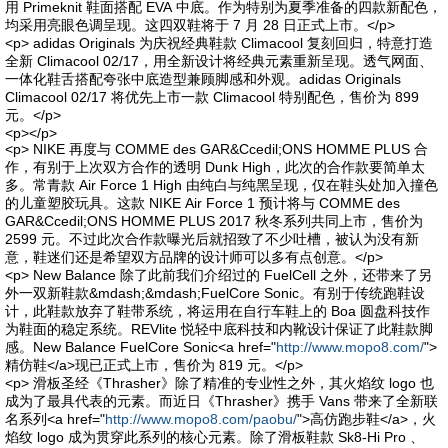
用 Primeknit 鞋面搭配 EVA 中底。作为特别为夏季准备的四款新配色，
均采用亮眼色调呈现。这四双鞋将于 7 月 28 日正式上市。</p>
<p> adidas Originals 为庆祝经典鞋款 Climacool 复刻回归，特意打造
全新 Climacool 02/17，用全新设计将经典元素重新呈现。透气网面、
一体化鞋舌搭配夸张中底造型兼顾脚感和外观。adidas Originals
Climacool 02/17 将优先上市一款 Climacool 特别配色，售价为 899
元。</p>
<p></p>
<p> NIKE 再度与 COMME des GAR&Ccedil;ONS HOMME PLUS 合
作，有别于上次双方合作的透明 Dunk High，此次的合作款要简单太
多。常青款 Air Force 1 High 由纯白与纯黑呈现，仅在鞋头处加入撞色
的儿童塑胶玩具。这款 NIKE Air Force 1 预计将与 COMME des
GAR&Ccedil;ONS HOMME PLUS 2017 秋冬系列共同上市，售价为
2599 元。不过此次合作款曝光后就招致了不少吐槽，被认为没有新
意，鞋迷们还是希望双方品牌的设计师可以多有点创意。</p>
<p> New Balance 除了此前我们介绍过的 FuelCell 之外，还带来了另
外一双新鞋款&mdash;&mdash;FuelCore Sonic。有别于传统跑鞋设
计，此鞋款放弃了鞋带系统，将运用在自行车鞋上的 Boa 圆盘科技作
为鞋面的稳定系统。REVlite 悦轻中底科技和内靴设计保证了此鞋款脚
感。New Balance FuelCore Sonic<a href="
http://www.mopo8.com/
">
精仿鞋</a>现已正式上市，售价为 819 元。</p>
<p> 滑板圣经《Thrasher》除了精准的专业性之外，其火焰纹 logo 也
成为了最具代表的元素。而近日《Thrasher》携手 Vans 带来了全新联
名系列<a href="
http://www.mopo8.com/paobu/
">高仿跑步鞋</a>，火
焰纹 logo 成为贯穿此系列的核心元素。除了滑板鞋款 Sk8-Hi Pro 、