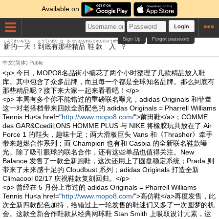
Available on
Login
Sign Up
Forgot password
しん
てき
いち
てん
とうてい
あり
な
さ
せい
ひん
わらじ
かん
にゅうp希
新
的
一
天
！
到底
有
那
些
精
品
鞋
款
入
？
中文(简体)
Public
<p> 今日，MOPO8名品街小编花了两个小时整理了几款精品放入鞋
库。其中包含了众多品牌，而且每一个都是全球知名品牌。那么到底有
那些精品呢？接下来大家一起来看看吧！</p>
<p> 本周有多个你不能错过的重磅联名曝光，adidas Originals 和菲董
这一对老搭档带来四款全新配色的 adidas Originals = Pharrell Williams
Tennis Hu<a href="
http://www.mopo8.com/
">莆田鞋</a>；COMME
des GAR&Ccedil;ONS HOMME PLUS 与 NIKE 将橡胶玩具放在了 Air
Force 1 的鞋头，趣味十足；两大滑板巨头 Vans 和《Thrasher》牵手
带来超燃合作系列；而 Champion 也有和 Casbia 的全新联名鞋款曝
光。除了吸引眼球的联名合作，还有这些单品也值得关注。New
Balance 发售了一款全新跑鞋，这次还用上了圆盘稳定系统；Prada 则
带来了未来感十足的 Cloudbust 系列；adidas Originals 打造全新
Climacool 02/17 庆祝鞋款复刻回归。</p>
<p> 曾经在 5 月份上市过的 adidas Originals = Pharrell Williams
Tennis Hu<a href="
http://www.mopo8.com/
">高仿鞋</a>再度发售，此
次全新四款配色加持，给错过上一轮发售的鞋迷们又多了一次圆梦的机
会。这款全新合作鞋款从经典网球鞋 Stan Smith 上吸取设计元素，运