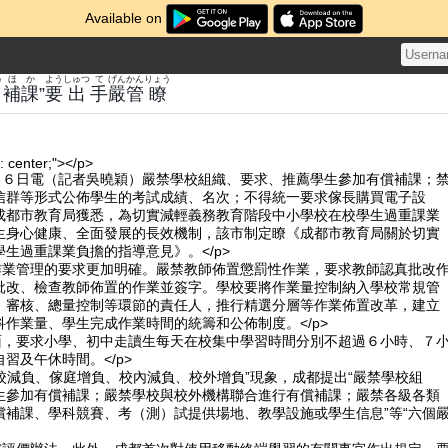
Available on
う
ほ
か
よう
しゅつ
て
げん
かん
りょう
償
補
課
”
要
出
手
嚴
管
瞭
n: center;"></p>
１月６日電（記者吳曉穎）嚴禁學校組織、要求、推薦學生參加有償補課；
信群等形式公佈學生的考試成績、名次；不得統一要求傢長購買電子設
成都市教育局獲悉，為切實減輕義務教育階段中小學校在校學生過重課業
生身心健康、全面發展的長效機制，該市制定瞭《成都市教育局關於切實
生過重課業負擔的指導意見》。</p>
對作業管理的要求更加明確。嚴禁教師佈置懲罰性作業，要求教師認真批改
批改、檢查教師佈置的作業並簽字。學校要將作業量控制納入學校常規管
、審核、總量控制等環節的責任人，推行精選分層等作業佈置改革，建立
作業量、學生完成作業時間的統籌和公佈制度。</p>
方面，要求小學、初中走讀生每天在校集中學習時間分別不超過６小時、７
習及午休時間。</p>
學校減負、傢庭增負、校內減負、校外增負”現象，成都提出“嚴禁學校組
生參加有償補課；嚴禁學校與校外機構聯合進行有償補課；嚴禁各級各類
償補課、學科競賽、考（測）試提供場地、教學設施或學生信息”等“六個