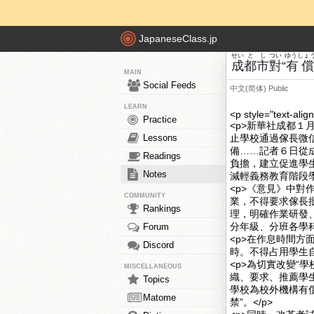
JapaneseClass.jp
せい
とし
つい
ゆうしょ
成
都市
對
“
有
MAIN
Social Feeds
中文(简体)
Public
LEARN
<p style="text-alig
Practice
<p>新華社成都
Lessons
止學校通過傢長微
備……記者６日從
Readings
負擔，建立促進學
Notes
減輕義務教育階段學
<p>《意見》中
COMMUNITY
業，不得要求傢長
Rankings
理，明確作業研發
分年級、分班各學科
Forum
<p>在作息時間
Discord
時。不得占用學生自
<p>為切實改變“
MISCELLANEOUS
織、要求、推薦學
Topics
學校為校外機構有
Matome
禁”。</p>