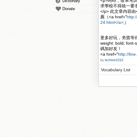
<p>同時，改革
Dictionary
求學校不得統一要
Donate
</p> 此文章內容由<
薦（<a href="
http:
24.html</a>
;）
更多好玩，夯貨等你挑
weight: bold; font-s
碼加好友！
<a href="
http://lin
by
lezhixin1010
Vocabulary List