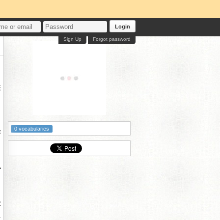
Login
Sign Up
Forgot password
禁
0 vocabularies
作
小
嚴