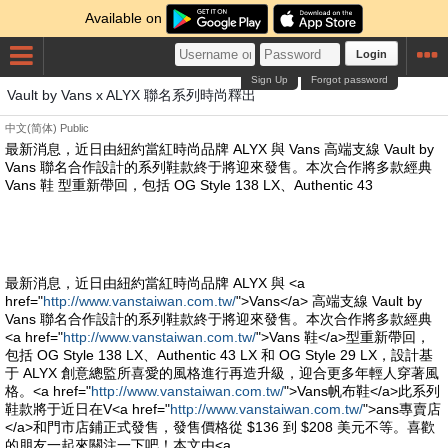
Available on
Login
Sign Up
Forgot password
Vault by Vans x ALYX 聯名系列時尚釋出
中文(简体)
Public
最新消息，近日由紐約當紅時尚品牌 ALYX 與 Vans 高端支線 Vault by
Vans 聯名合作設計的系列鞋款終于將迎來發售。本次合作將多款經典
Vans 鞋 型重新帶回，包括 OG Style 138 LX、Authentic 43
最新消息，近日由紐約當紅時尚品牌 ALYX 與 <a
href="
http://www.vanstaiwan.com.tw/
">Vans</a> 高端支線 Vault by
Vans 聯名合作設計的系列鞋款終于將迎來發售。本次合作將多款經典
<a href="
http://www.vanstaiwan.com.tw/
">Vans 鞋</a>型重新帶回，
包括 OG Style 138 LX、Authentic 43 LX 和 OG Style 29 LX，設計基
于 ALYX 創意總監所喜愛的風格進行再造升級，迎合更多年輕人穿著風
格。<a href="
http://www.vanstaiwan.com.tw/
">Vans帆布鞋</a>此系列
鞋款將于近日在V<a href="
http://www.vanstaiwan.com.tw/
">ans專賣店
</a>和門市店鋪正式發售，發售價格從 $136 到 $208 美元不等。喜歡
的朋友一起來關注一下吧！本文由<a