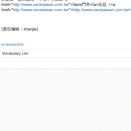
href="
http://www.vanstaiwan.com.tw/
">Vans門市</a>出品（<a
href="
http://www.vanstaiwan.com.tw/
">
http://www.vanstaiwan.com.tw/
(责任编辑：zhanjie)
by
lezhixin1010
Vocabulary List