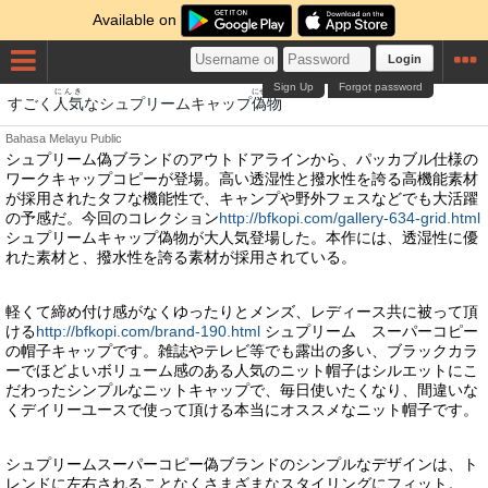
Available on
Login
Sign Up
Forgot password
にんき
にせもの
すごく
人気
なシュプリームキャップ
偽物
Bahasa Melayu
Public
シュプリーム偽ブランドのアウトドアラインから、パッカブル仕様の
ワークキャップコピーが登場。高い透湿性と撥水性を誇る高機能素材
が採用されたタフな機能性で、キャンプや野外フェスなどでも大活躍
の予感だ。今回のコレクション
http://bfkopi.com/gallery-634-grid.html
シュプリームキャップ偽物が大人気登場した。本作には、透湿性に優
れた素材と、撥水性を誇る素材が採用されている。
軽くて締め付け感がなくゆったりとメンズ、レディース共に被って頂
ける
http://bfkopi.com/brand-190.html
シュプリーム スーパーコピー
の帽子キャップです。雑誌やテレビ等でも露出の多い、ブラックカラ
ーでほどよいボリューム感のある人気のニット帽子はシルエットにこ
だわったシンプルなニットキャップで、毎日使いたくなり、間違いな
くデイリーユースで使って頂ける本当にオススメなニット帽子です。
シュプリームスーパーコピー偽ブランドのシンプルなデザインは、ト
レンドに左右されることなくさまざまなスタイリングにフィット。