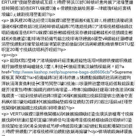
ERTU绠″偄鏈嶅嫏锛屼互鐛ㄤ竴鐒′簩浜妤晫锛屽惫绔嬪ア渚堟墜姗
熺晫闋傜銆俈ERTU鎵嬫瀹ｅ偝鐨勭敓娲绘厠搴﹁垏鍍瑰€硷紝寰楀
埌鐬ぇ鐪剧殑瑾嶅彲銆?/p>
<p> 姝风稉20骞达紝绶湒鎵嬫鍐嶅壍鏂般€備互鍏ㄦ柊鐨勯潰璨岄潰
灏嶉€欏€嬫柊娼殑涓栫晫锛屼絾鏄笉璁婄殑鏄ア渚堢殑楂樼礆鍝佽
唱銆備緥濡俈ERTU鎵嬫鏂扮郴鍒楃殑宸存礇鍏嬬郴鍒椼€佸摜鐗圭郴
鍒椼€佹礇鍙彲绯诲垪銆備笉鍚岀殑绯诲垪鑸囪ō瑷堥ⅷ鏍硷紝灏嶆噳
涓嶅悓鐨勬秷璨荤兢楂旇垏闅庡堡銆傚敮涓€涓嶈畩鐨勬槸锛孷ERTU鍫
呮寔20骞寸殑鍝佽唱杩芥眰銆?/p>
<p></p>
<p> 鎴戝€戣璧峰ア渚堝搧锛屽緢澶氭經鎰忚瓨瑁¤獚鐐哄儏鍍呮槸鍍
规牸妯欑敖锛屾矑鏈夊鐢ㄦ剰缇┿€傚緢澶氫汉鏀惰棌鍚嶈〃銆?a
href="
http://www.liashop.net/lp/supreme-bags-dd8606cb/
">Supreme
鑵板寘 閵€鑹?/a>銆備絾鏄紝浠讳綍鐭ュ悕鐨勫搧鐗岄兘涓嶈兘鍍呴
潬鈥滆薄寰佹剰缇┾€濅笉閲嶅璩殑瀹㈡埗灏辫兘鐢熷瓨銆傜敤鎴跺彲
鑳芥渻寰炰竴绋搧鐗岃綁绉诲埌鍙︿竴绋搧鐗岋紝鑳藉鎿佹湁涓€鎵
瑰繝瀵﹀鎴剁殑锛岄兘鏄獚鍙€欏€嬪搧鐗岀殑鏂囧寲锛岀偤瀹冭憲
杩枫€傛璩炲崰鏁村€嬪搧鐗屾墍鍛堢従鐨勪笘鐣岃鍜岀壒鎬э紝瑾嶅
悓閫欏€嬪搧鐗岀殑鍝插鐞嗗康銆?/p>
<p> VERTU鎵嬫灏辨槸閫欐ǎ涓€鍊嬪搧鐗岋紝鍌虫壙浜旂櫨骞寸殑鎵
嬪伐鎶€钘濓紝鍫呮寔鐬簩鍗佸勾濡備竴濡傜殑楂樼礆鍝佽唱锛屽鍌
崇殑闅绘湁涓€浠朵簨锛屼笉椤т竴鍒囩殑濂緢!鐐虹敤鎴舵墦閫狅紝鐛
ㄤ竴鐒′簩鐨勫ア渚堢殑楂樿泊鐨勭敓娲诲搧璩?</p>锛堝唬鍛婅硣瑷婏