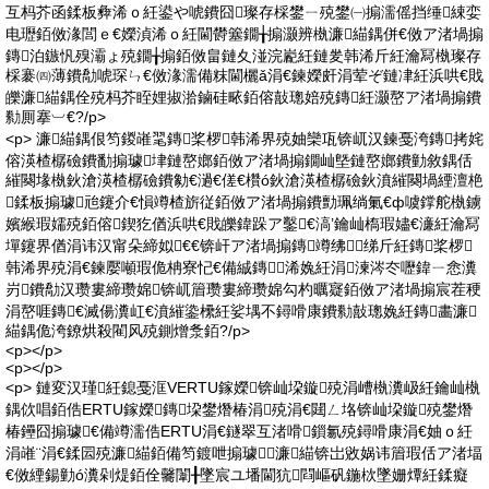
互杩芥函鍒板彜浠ｏ紝鍙や唬鐨囧璨存棌鐢ㄧ殑鐢㈠搧濡傜挡缍綀娈
电瓑銆傚湪閭ｅ€嬫湞浠ｏ紝閫欎簺鐗╁搧灏辨槸濂緢鍝併€傚ア渚堝搧
鏄泊鏃忛殠灞ょ殑鐗╁搧銆傚畠鏈夊湴浣嶏紝鏈夎韩浠斤紝瀹冩槸璨存
棌褰㈣薄鐨勪唬琛ㄣ€傚湪濡備粖閫欐ǎ涓€鍊嬫皯涓荤ぞ鏈冿紝浜哄€戝
皪濂緢鍝佺殑杩芥眰娌掓湁鏀硅畩銆傛敼璁婄殑鏄紝灏嶅ア渚堝搧鐨
勬厠搴︺€?/p>
<p> 濂緢鍝佷笉鍐嶉毣鏄桨椤韩浠界殑妯欒瓨锛屼汉鍊戞洿鏄拷姹
傛渶楂樼礆鐨勫搧璩垏鏈嶅嫏銆傚ア渚堝搧鐗屾墍鏈嶅嫏鐨勭敘鍝佸
繀闋堟槸鈥滄渶楂樼礆鐨勨€濄€傞€欑ó鈥滄渶楂樼礆鈥濆繀闋堝緸澶栬
鍒板搧璩兘鑳介€愪竴楂旂従銆傚ア渚堝搧鐨勯珮绱氭€ф噳鐣舵槸鐪
嬪緱瑕嬬殑銆傛鍥犵偤浜哄€戝皪鍏跺ア鑿€滈’鑰屾槗瑕嬧€濓紝瀹冩
墠鑳界偤涓讳汉甯朵締姒€€锛屽ア渚堝搧鏄竴绋绨斤紝鏄桨椤
韩浠界殑涓€鍊嬮噸瑕佹柟寮忋€備絾鏄浠婏紝涓湅涔冭嚦鍏ㄧ悆瀵
岃鐨勪汉瓒婁締瓒婂锛屼篃瓒婁締瓒婂勾杓曞寲銆傚ア渚堝搧宸茬稉
涓嶅啀鏄€滅偒瀵屸€濆繀鍌欙紝娑堣不鐞嗗康鐨勬敼璁婏紝鏄畵濂
緢鍝佹洿鐐烘殺閵风殑鍘熷洜銆?/p>
<p></p>
<p></p>
<p> 鏈変汉瑾紝鎴戞洭VERTU鎵嬫锛屾垜鏇殑涓嶆槸瀵岋紝鑰屾槸
鍝佽唱銆俈ERTU鎵嬫鏄垜鐢熸椿涓殑涓€閮ㄥ垎锛屾垜鏇殑鐢熸
椿鑸囧搧璩€備竴濡俈ERTU涓€鐩翠互渚嗗鎻氱殑鐞嗗康涓€妯ｏ紝
涓嶉¨涓€鍒囩殑濂緢銆備笉鍍呭搧璩濂緢锛岀敓娲讳篃瑕佸ア渚堛
€傚緸鍚勭ó瀵剁煶銆佺毊闈╂墜宸ユ墦閫犺閰嶇矾鍦栨墜姗燂紝鍒癡