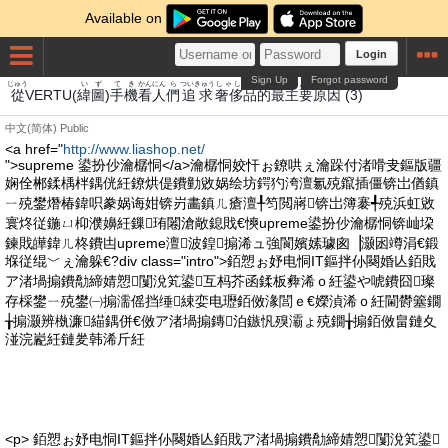
Available on
Login
Sign Up
Forgot password
じゅう
い
ず
て
き
かん
にん
ら
ついきゅう
しゃし
ひん
てき
さい
しゅよう
げんいん
從
VERTU(
緯
圖
)
手
機
看
人
們
追求
奢侈
品
的
最
主要
原因
(3)
中文(简体)
Public
<a href="
http://www.liashop.net/
">supreme 鍙扮仯瀹樼恫</a>瀹樼恫姣忓ぉ鐐哄ぇ瀹跺付渚嗗叏鏂版疆
娴佺郴鍒楀柈鍝侊紝鐐烘偍鐨勭敓娲绘坊鍔犳洿澶氱殑鑹插僵锛岀偤鎮
ㄧ殑鐢熸椿鍏呮豢娲诲姏锛岃畵鎮ㄦ瘡澶╀笉閲嶈锛岀簿褰╃殑浜虹敓
寰炵従鍦ㄩ枊濮嬶紝鏁珛闂滄敞鎴戝€慡upreme鍙扮仯瀹樼恫锛屾垜
鍊戝皣鍏ㄦ柊鐨凷upreme澶波鍠搧浠ュ強閬嬪嫊璩囪▕灏囦竴涓€鍛
堢従绲﹀ぇ瀹躲€?div class="intro">銆愬ぉ妤电恫IT鏂拌仦闋婚亾銆戝
ア渚堝搧鐨勪締婧愬闅涗笂鍙互杩芥函鍒板彜浠ｏ紝鍙や唬鐨囧璨
存棌鐢ㄧ殑鐢㈠搧濡傜挡缍綀娈电瓑銆傚湪閭ｅ€嬫湞浠ｏ紝閫欎簺鐗
╁搧灏辨槸濂緢鍝併€傚ア渚堝搧鏄泊鏃忛殠灞ょ殑鐗╁搧銆傚畠鏈夊
湴浣嶏紝鏈夎韩浠斤紝
<p> 銆愬ぉ妤电恫IT鏂拌仦闋婚亾銆戝ア渚堝搧鐨勪締婧愬闅涗笂鍙