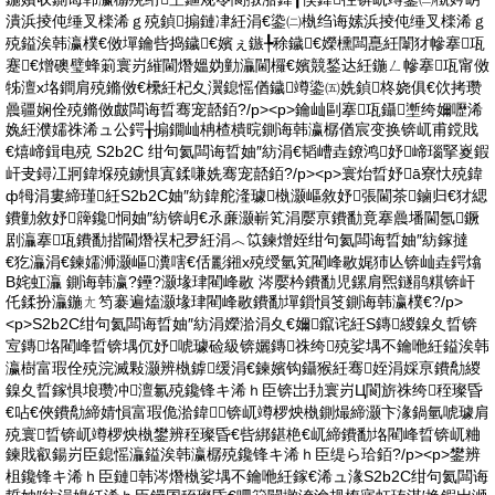
潰浜掕伅缍叉檪浠ｇ殑鍞搧鏈冿紝涓€鍌㈡槸绉诲嫊浜掕伅缍叉檪浠ｇ
殑鎰涘韩瀛樸€傚墠鑰呰捣鐬€嬪ぇ鏃╄稌鐬€嬫櫄闆嗭紝闈犲幓搴瓨
蹇€熷礇璧蜂箣寰岃繀閫熸媼妫勭灜閫欏€嬪競鍫达紝鍦ㄥ幓搴瓨甯傚
牬澶х垎鐧肩殑鏅傚€欙紝杞夊瀷鎴愮偤鐬竴鍌㈤姺鍞柊娆俱€佽拷瓒
曟疆娴佺殑鏅傚皻闆诲晢骞宠嚭銆?/p><p>鑰屾剾搴瓨鑷壍绔嬭嚦浠
婏紝濮嬬祩浠ュ公鍔╁搧鐗屾柟楂樻晥鍘诲韩瀛樼偤宸变换锛屼甫鎲戝
€熺崹鍓电殑 S2b2C 绀句氦闆诲晢妯″紡涓€韬嶆垚鐐鸿妤崹瑙掔嵏鍜
屽叏鐞冮牁鍏堢殑鐪惧寘鍒嗛姺骞宠嚭銆?/p><p>寰炲晢妤ā寮忕殑鍏
ф牳涓婁締瑾紝S2b2C妯″紡鍏舵湰璩槸灏嶇敘妤張閫茶鏀归€犲緦
鐨勭敘妤簰鑱恫妯″紡锛岄€氶亷灏嶄笂涓嬮亰鐨勫竟搴曟墦閫氬鐝
剧灜搴瓨鐨勫揩閫熸祦杞夛紝涓︿笖鍊熷姪绀句氦闆诲晢妯″紡鎵撻
€犵灜涓€鍊嬬浉灏嶇瀵嗐€佸彲鎺х殑绶氫笂閵峰敭娓犻亾锛屾垚鍔熻
В姹虹灜 鍘诲韩瀛?鑸?灏堟珒閵峰敭 涔嬮枔鐨勫児鏍肩煕鐩鹃粸锛屽
仛鍒扮灜鍦ㄤ笉褰遍熆灏堟珒閵峰敭鐨勫墠鎻愪笅鍘诲韩瀛樸€?/p>
<p>S2b2C绀句氦闆诲晢妯″紡涓嬫湁涓夊€嬭鑹诧紝S鏄緵鎳夊晢锛
宐鏄垎閵峰晢锛堣伔妤唬璩硷級锛孋鏄祩绔殑娑堣不鑰咃紝鎰涘韩
瀛樹富瑕佺殑浣滅敤灏辨槸鎼缓涓€鍊嬪钩鑷猴紝骞姪涓婇亰鐨勪緵
鎳夊晢鎵惧埌瓒冲澶氱殑鑱锋キ浠ｈ臣锛岀劧寰岃Ц閬旂祩绔秷璨昏
€呫€俠鐨勪締婧愪富瑕佹湁鍏╅锛屼竴椤炴槸鍘熶締灏卞湪鍋氫唬璩肩
殑寰晢锛屼竴椤炴槸鐢辨秷璨昏€呰綁鍖栬€屼締鐨勫垎閵峰晢锛屼粬
鍊戝叡鍚岃臣鎴愮灜鎰涘韩瀛樼殑鑱锋キ浠ｈ臣缇ら珨銆?/p><p>鐢辨
柤鑱锋キ浠ｈ臣鏈韩涔熸槸娑堣不鑰咃紝鎵€浠ュ湪S2b2C绀句氦闆诲