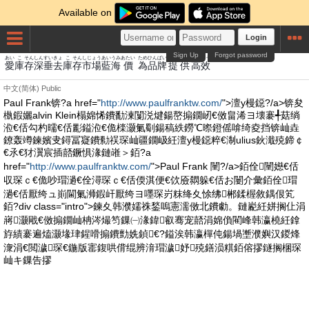
Available on
Login
Sign Up
Forgot password
あい
こ
そん
しん
すい
きょ
こ
そん
しじょう
あい
うみ
あたい
ため
ひん
ぱい
ていきょう
たか
こう
愛
庫
存
深
垂
去
庫
存
市場
藍
海
價
為
品
牌
提供
高
效
中文(简体)
Public
Paul Frank锛?a href="
http://www.paulfranktw.com/
">澶у槾鐚?/a>锛夋
槸鍜孋alvin Klein榻婂悕鐨勫湅闅涚煡鍚嶅搧鐗屻€傚畠浠ヨ壊褰╃菇绱
涖€佸勾杓曘€佸彲鎰涖€佹檪灏氭劅鍚稿紩鐒℃暩鐙傜啽绮夌挡锛屾垚
鐐轰竴鍊嬪叏鐞冨寲鐨勬祦琛屾疆鐗岋紝澶у槾鐚粹€淛ulius鈥濈殑鍗￠
€氶€犲瀷宸插嚭鐝惧湪鏈嶉＞銆?a
href="
http://www.paulfranktw.com/
">Paul Frank 闉?/a>銆佺闉嬨€佸
収琛ｃ€佹吵瑁濄€佺潯琛ｃ€佸偄淇便€佽厱閷躲€佸お闄介彙銆佺瑁
濄€佸厭绔ュ崱閫氭浉鍜屽厭绔ヨ嚜琛岃粖绛夊悇绋郴鍒楃敘鍝佷笂
銆?div class="intro">鍊夊韩濮嬬祩鍫嗚憲濡傚北鐨勮。鏈嶏紝姘搁仩涓
嶈灏戙€傚搧鐗屾柟涔熶笉鏁㈠湪鍏叡骞宠嚭涓婂偩閵峰韩瀛橈紝鎿
斿績褰遍熆灏堟珒鍟嗗搧鐨勯姺鍞€?鎰涘韩瀛樿伅鍚堝壍濮嬩汉鍐烽
潨涓€閲濊琛€鍦版寚鍑哄偝绲辨湇瑁濊妤殑鐥涢粸銆傛摎鐩搁棞琛
屾キ鏁告摎