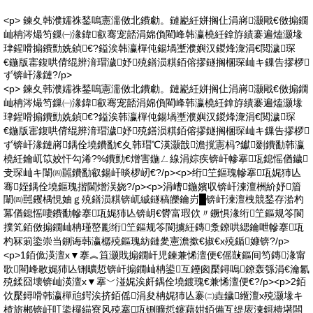
<p> 鍊夊韩濮嬬祩鍫嗚憲濡傚北鐨勮。鏈嶏紝姘搁仩涓嶈灏戙€傚搧鐗
屾柟涔熶笉鏁㈠湪鍏叡骞宠嚭涓婂偩閵峰韩瀛橈紝鎿斿績褰遍熆灏堟
珒鍟嗗搧鐨勯姺鍞€?鎰涘韩瀛樿伅鍚堝壍濮嬩汉鍐烽潨涓€閲濊琛
€鍦版寚鍑哄偝绲辨湇瑁濊妤殑鐥涢粸銆傛摎鐩搁棞琛屾キ鏁告摎椤
ず锛屽湪鏈?/p>
<p> 鍊夊韩濮嬬祩鍫嗚憲濡傚北鐨勮。鏈嶏紝姘搁仩涓嶈灏戙€傚搧鐗
屾柟涔熶笉鏁㈠湪鍏叡骞宠嚭涓婂偩閵峰韩瀛橈紝鎿斿績褰遍熆灏堟
珒鍟嗗搧鐨勯姺鍞€?鎰涘韩瀛樿伅鍚堝壍濮嬩汉鍐烽潨涓€閲濊琛
€鍦版寚鍑哄偝绲辨湇瑁濊妤殑鐥涢粸銆傛摎鐩搁棞琛屾キ鏁告摎椤
ず锛屽湪鏈嶈鍝佺墝鐨勫€夊韩瑁℃渶灏戠澹撹憲杩?钀剟鐨勫韩瀛
橈紝鑰屼笖姣忓勾浠?%鐨勯€熷害鍦ㄥ線涓婃疾锛屽幓搴瓨鎴愮偤鐬
叏琛屾キ闈㈣嚚鐨勫叡鍚屽晱椤屻€?/p><p>绗笁鏂瑰幓搴瓨娓犻亾
骞姪鍝佺墝鏂瑰揩閫熷洖娆?/p><p>涓嶆鍦嬪収锛屽湅澶栦紒妤篃
闈㈣嚚钁楀悓妯ｇ殑鐥涢粸锛屼絾鐩稿皪鑰岃█锛屽湅澶栧競鍫存湁杓
冪偤鎴愮啛鐨勫幓搴瓨娓犻亾锛岄€欎富瑕佽〃鐝惧湪绗笁鏂规笭閬
撲笂銆傚搧鐗屾柟瑾嶅彲绗笁鏂规笭閬擄紝鏄洜鐐哄緦鑰呭幓搴瓨
杓冧箣鍌崇当鍘诲韩瀛樼殑鏂瑰紡鏈夎憲澹撳€掓€х殑鍎嫝锛?/p>
<p>1銆佹渶澶х▼搴︽笡灏戝搧鐗屽児鍊兼悕澶便€傜敱鏂间笉鏄湪甯
歌閵峰敭娓犻亾铏曠悊锛屽搧鐗屾柟鍙互鑸囪檿鐞嗚鐐轰綔涓€瀹氱
殑鍒囧壊锛屾渶澶х▼搴﹀湴娓涘皯鍝佺墝鍍瑰€兼悕澶便€?/p><p>2銆
佽檿鐞嗗韩瀛樿兘鍔涘挤銆傜涓夋柟娓犻亾褰㈡垚鐬緪澶х殑灏堟キ
楂旂郴锛屽叿鍌欏緢寮风殑搴瓨铏曠悊鑳藉姏銆備互缇庡湅鎶樻墸闆