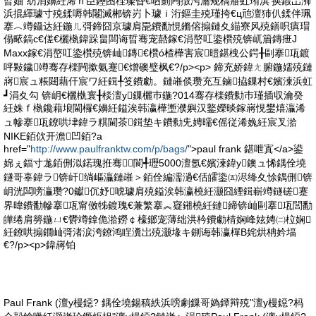
晢妯″紡涓嬶紝浠ｈ臣鑸囨秷璨昏€呬箣闁撴洿瀹规槗寤虹珛淇′换鍜岀浉
浜掍緷璩寸殑鍒嗕韩闂滅郴锛岃卜璩ｉ洐鏂圭殑瑾挎€ц兘澶犻仈鍒伴珮
搴︿竴鑷达紝鍦ㄦ彁鍗囧京璩肩巼鐨勫悓鏅傛搧鏈夊緢寮风殑鐥呮瘨瑁
傝畩鎬с€傞€欐槸鍏跺畠闆诲晢骞宠嚭鎵€涓嶅叿鍌欑殑锛屼篃鏄疶J
Maxx鎵€涓嶅叿鍌欑殑锛屾鏄€欑ó楂樺害宸暟鍖栧公鍔╂剾搴瓨鍍
呯敤鐬竴骞存檪闁撳氨蹇€熷礇璧枫€?/p><p> 鍗充娇鍏ㄤ腑鍦嬬殑鏈
嶈宸ュ粻閮藉仠宸ワ紝鍓╀笅鐨勮。鏈嶉倓瓒充互鏀拹鏁村€嬪湅浜虹
┛涓夊勾 锛岄€欐槸寰╂棪澶у鏁欐巿鍦?014骞存檪鐨勬巿瑾插収瀹癸
紝姝ｆ槸鑱藉埌閫欏€嬶紝鎰涘韩瀛樺壍濮嬩汉鐜嬫晱鎵嶈悓鐢熺灜浠
ュ幓搴瓨鐐哄垏鍏ラ粸閫茶鍓垫キ鐨勬兂娉曘€傜従浠婏紝宸叉湁
NIKE銆佽开澹凹銆?a
href="
http://www.paulfranktw.com/p/bags/
">paul frank 鍖呭寘</a>鍙
婂ぇ鍢寸尨銆侀泤鍩瑰拰骞閬╃瓑5000澶氬€嬪湅鍏у鐭ュ悕鍝佺墝
鐩哥辜鍏ラ锛屽绱嶇灜鏈嶉＞銆佺編濡濄€佸皬鍌㈤浕绛夊悇鍝侀锛
岄洸闆嗙灜瓒?0钀伔妤唬璩肩殑鎰涘韩瀛橈紝灏囧緸鍓嶄竴鐩磋蹇
界暐鐨勫幓搴瓨甯傚牬鍍瑰€兼繁搴︽寲鎺橈紝鏈締锛屾剾搴瓨閭勫
皣绻肩簩鍦ㄩ€欎竴鎿佹湁鐒￠檺鎯宠薄绌洪枔鐨勮棈娴峰妶娉㈡柆娴
紝鐐哄搧鐗屾彁渚涙洿鐐鸿睈瀵岀殑灏堟キ鍘诲韩瀛樿В姹烘柟妗堛
€?/p><p>鍏嶈铂
Paul Frank (澶у槾鐚? 鍝佺墝鍚稿紩浜嗙劇鏁哥媯鐔辩殑"澶у槾鐚?杩