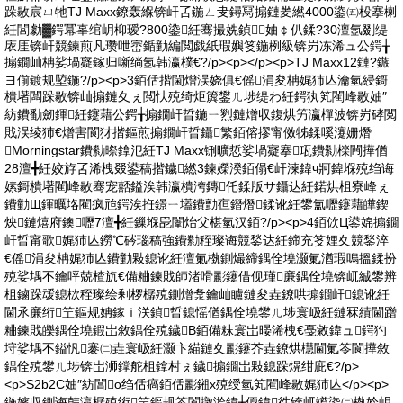
跺敭宸ㄩ牠TJ Maxx鐐轰緥锛屽叾鍦ㄥ叏鐞冩搧鏈夎繎4000鍌㈤杸搴楋
紝閭勮▓鍔冪辜绾岄枊瑷?800鍌紝骞撮姺鍞妯￠仈鍒?30澶氬剟缇
庡厓锛屽競鍊煎凡瓒呭崈鍎勭編閲戯紙瑕嬩笅鍦栵級锛岃冻浠ュ公鍔╁
搧鐗屾柟娑堝寲鎵归噺绱氬韩瀛樸€?/p><p></p><p>TJ Maxx12鏈?鏃
ヨ偂鍍规埅鍦?/p><p>3銆佸揩閫熷洖娆俱€傜涓夋柟娓犻亾瀹氫綅鎶
樻墸闆跺敭锛屾搧鏈夊ぇ閲忕殑绮炬簴鐢ㄦ埗缇わ紝鍔犱笂閵峰敭妯″
紡鐨勫劒鍕紝鑳藉公鍔╁搧鐗屽晢鍦ㄧ煭鏈熷収鍑烘竻瀛樿波锛岃硣閲
戝洖绫犻€熷害閬犲揩鏂煎搧鐗屽晢鑷繁銆傛摎甯傚牬鍒嗘瀽姗熸
Morningstar鐨勬暩鎿氾紝TJ Maxx铏曠悊娑堝寲搴瓨鐨勬檪闁撶偤
28澶╋紝姣斿叾浠栧叕鍙稿揩鐬繎3鍊嬫湀銆傝€屽湅鍏ч牁鍏堢殑绉诲
嫊鎶樻墸閵峰敭骞宠嚭鎰涘韩瀛樻洿鏄仛鍒版サ鑷达紝鍩烘柤寮峰ぇ
鐨勭Щ鍕曞垎閵疯兘鍔涘拰鐛ㄧ壒鐨勯亱鐕熸鍒讹紝鐢氳嚦鑳藉皣鍥
炴鏈熺府鐭嚦7澶╋紝鏁堢巼闈炲父椹氫汉銆?/p><p>4銆佽Ц鍙婂搧鐗
屽晢甯歌娓犻亾鐒℃硶瑙稿強鐨勬秷璨诲競鍫达紝鍗充笅娌夊競鍫淬
€傜涓夋柟娓犻亾鐨勭敤鎴讹紝澶氭槸鍘熶締鍝佺墝灏氭湭瑕嗚搵鍒扮
殑娑堣不鑰呯兢楂斻€備粬鍊戝師渚嗗彲鑳借伣瑾亷鍝佺墝锛屼絾鐢辨
柤鏀跺叆鎴栨秷璨绘剰椤樼殑鍘熷洜鑰屾矑鏈夋垚鐐哄搧鐗屽鎴讹紝
閫氶亷绗笁鏂规姌鎵ｉ浂鍞晢鎴愮偤鍝佺墝鐢ㄦ埗寰岋紝鏈冧績閫蹭
粬鍊戝皪鍝佺墝鍜岀敘鍝佺殑鐬В銆備粖寰岀暥浠栧€戞敹鍏ュ鍔犳
垨娑堣不鎰忛褰㈡垚寰岋紝灏卞緢鏈夊彲鑳芥垚鐐烘櫘閫氭笭閬撶敘
鍝佺殑鐢ㄦ埗锛岀浉鐣舵柤鎿村ぇ鐬搧鐗岀敤鎴跺熀绀庛€?/p>
<p>S2b2C妯″紡閶ō绉佸瘑銆佸彲鎺х殑绶氫笂閵峰敭娓犻亾</p><p>
鍦嬪収鍘诲韩瀛樼殑绗笁鏂规笭閬撴湁鍏╁偄鍏徃锛屼竴鍌㈡槸妗岄