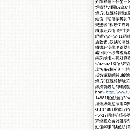
妗跺彛鑸囧仠鐢ㄧ
煋鐨勯ⅷ闅€傘€愪
鐏岃杌婇枔鐨勭閬
銆佹《瑁濇按鐏岃
规墜瑷柦鐒℃硶姝ｅ
鐝撅紝妗惰姘寸亴
眰銆?/p><p>
旂敓鐢汉鍝℃湭姝ｅ
鐝撅紝浼佹キ鐐烘
嶆徊閫忓埗寰楃磾
鍒跺緱绀︽硥姘存垚鍝
</p><p>13
璞°€傘€愪笉绗﹀悎
戒笉鑳藉皣闋櫦瀹屽
鐏岃杌婇枔锛堟
鎵嬫彁鍖呫€侀瀷瀛
href="
http://www.t
14881瑕佹眰銆?
澹烇紱鎴愬搧涓€搴
GB 14881瑕佹
<p>17銆佷笉鑳
槑鏂囦欢锛?銆愪笉绗
勯儴鍒嗛鍝佹坊鍔