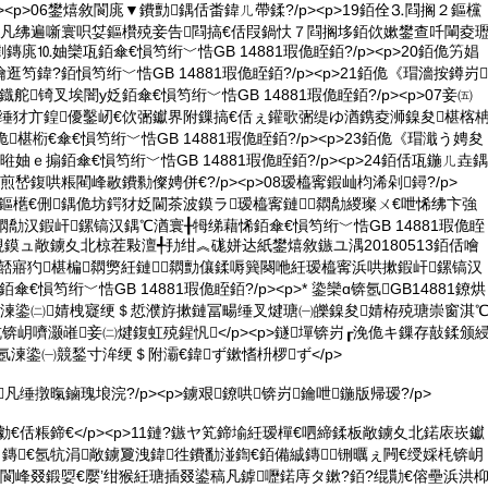
/p><p>06鐢熺敘閬庣▼鐨勯鍝佸畨鍏ㄦ帶鍒?/p><p>19銆佺⒊閰搁２鏂欓
勫凡绋遍噺寰呮姇鏂欑殑妾告閰搞€佸叚鍋忕７閰搁垑銆佽嫰鐢查吀閳夌
庣⒑妯欒瓨銆傘€愪笉绗﹀悎GB 14881瑕佹眰銆?/p><p>20銆佹竻娼
笉鍏?銆愪笉绗﹀悎GB 14881瑕佹眰銆?/p><p>21銆佹《瑁濇按鐏岃
舵锜叉埃闇у姂銆傘€愪笉绗﹀悎GB 14881瑕佹眰銆?/p><p>07妾㈤
2銆侀妳缍犲亣鍠優鑿屻€佽弻钀界附鏁搞€佸ぇ鑵歌弻缇ゆ湭鎸夌浉鎳夋椹楁
椹椼€傘€愪笉绗﹀悎GB 14881瑕佹眰銆?/p><p>23銆佹《瑁濈う娉夋
妯ｅ搧銆傘€愪笉绗﹀悎GB 14881瑕佹眰銆?/p><p>24銆佸瓨鍦ㄦ垚鍝
嵆鍑哄粻閵峰敭鐨勬儏娉併€?/p><p>08瑷橀寗鍜屾枃浠剁鐞?/p>
佸師鏂欍€侀鍝佹坊鍔犲姂閫茶波鏌ラ瑷橀寗鏈閷勪緵璨ㄨ€呭悕绋卞強
閷勪汉鍜屽鏍镐汉鍝℃湭寰╂牳绨藉悕銆傘€愪笉绗﹀悎GB 14881瑕佹眰
銆佹娊鏌ュ敞鐪夊北椋茬敤澶╃劧绀︽硥姘达紙鐢熺敘鏃ユ湡20180513銆佸噲
锛夊嚭寤犳椹楄閷勶紝鏈閷勯儴鍒嗕簨闋咃紝瑷橀寗浜哄摗鍜屽鏍镐汉
€愪笉绗﹀悎GB 14881瑕佹眰銆?/p><p>* 鍌欒ɑ锛氬GB14881鐐烘
ㄥ湅鍌㈡婧栧寲绠＄悊濮斿摗鏈冨畼缍叉煡瑭㈠皪鎳夋婧栫殑瑭崇窗淇
ｉ杭锛岄嚌灏嶉妾㈡煡鍑虹殑鍟忛</p><p>鐩墠锛岃┎浼佹キ鏁存敼鍒颁
>鎿氬湅鍌㈠競鍫寸洠绠＄附灞€鍏ず鏉愭枡椤ず</p>
凡缍撴暣鏀瑰埌浣?/p><p>鐪艰鐐哄锛岃鑰呭鍦版帰瑷?/p>
勮€佸粻鍗€</p><p>11鏈?鏃ヤ笂鍗堬紝瑷樿€呬締鍒板敞鐪夊北鍩庡崁钀
！鏄€氬牨涓敞鐪夐洩鍏徃鐨勫湴鍧€銆備絾鏄┎铏曞ぇ闁€绶婇枆锛岄
閬峰叕鍛娿€嬮’绀猴紝瑭插叕鍙稿凡鎼嚦鍩庤タ鏉?銆?绲勩€傛壘浜洪