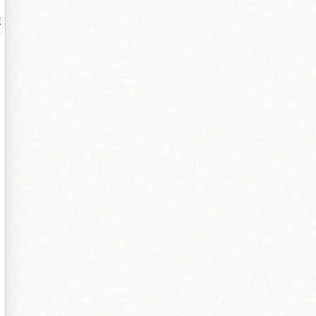
敤
扮
２