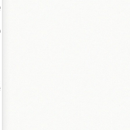
瓑
柟
℃
綅
枊