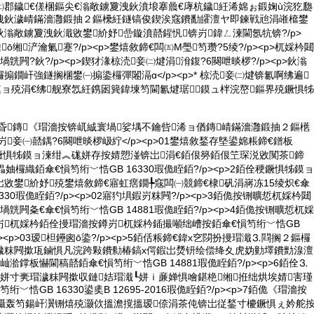
郡鐬€傞棞鏂尖€滃敞鐪夐洩鈥濆埌搴曟€庨杭鐬紝浠婂ぉ鍛婅ù浣犵瓟
洩鈥濊崝鏋濇灉鍛抽２鏂欙紝鐩镐俊鍥涘窛鐨勫皬澶ヤ即鍊戦兘涓嶉檶鐢
滃敞鐪夐洩鈥濈敓鐢紒妤嵒鏇濆嚭鍟忛锛岃鍏ㄥ湅閫氬牨锛?/p>
ō缃浐瀹氭蹇?/p><p>鐢熺敘鍗€闆㈤Μ璺笉瓒?5绫?/p><p>杌婇枔閮
皝闁?鈥?/p><p>鍥犲湪椋涜妾㈡煡涓洕鍑?6闋呭晱椤?/p><p>鈥滃
搧鐗屽強鐩搁棞鐢㈠搧鍌欏彈闂滆ɑ</p><p>* 椋涜妾㈡煡锛氱啊绋遍
鏌ョ殑涓€绋舰寮忥紝鎸囦簨鍏堜笉閫氱煡琚鏌ュ柈浣嶅鏂界殑鐝惧牬
涓昏鏄《瑁濇按锛屼絾寰堝娑堣不鑰呰浠ョ偤鏄崝鏋濇灉鍛抽２鏂欍
墠锛岃妾㈠嚭鍝?6闋呭晱椤岋紵</p><p>01鐢熺敘鍫存墍鍙婂粻鍗€鐠板
銆佺稉鐝惧牬鏌ョ湅绀︽硥姘存按婧愬湴锛岀涓€銆佷簩銆佷笁琛涚敓闃茶鍗
妯欏織銆傘€愪笉绗﹀悎GB 16330瑕佹眰銆?/p><p>2銆佺稉鐝惧牬鏌ョ
敓鐢紒妤殑鐢熺敘鍗€寤虹瘔鐗╄窛闆㈠競鍗€棣矾涓嶈冻15绫炽€傘
330瑕佹眰銆?/p><p>02寤犳埧鍜岃粖闁?/p><p>3銆佹按铏曠悊杌婇枔閮
皝闁夈€傘€愪笉绗﹀悎GB 14881瑕佹眰銆?/p><p>4銆佹按铏曠悊杌婇
岃杌婇枔銆佺摱瑁濇按鐏岃杌婇枔鍤撮噸绌嶆按銆傘€愪笉绗﹀悎GB
p><p>03瑷柦鑸囪ō鍌?/p><p>5銆佸粻鍗€鍏х穵閯扮摱瑁濈⒊閰搁２鏂欏
濊粖闁撳瓨鏀惧凡浣跨敤鐨勬椿鎬х偔鍜岀熃钘绘偿绛夊虎妫勭墿鐨勯湶澶
湁鐣板懗閫稿嚭銆傘€愪笉绗﹀悎GB 14881瑕佹眰銆?/p><p>6銆佺⒊
姘寸亴瑁濊粖闁撳収鏈姞瑁濈┖姘ｉ亷婵惧噲鍖栬缃拰绌烘埃婧害瑾
﹀悎GB 16330鍙奊B 12695-2016瑕佹眰銆?/p><p>7銆佹《瑁濇按
叐鑷轰笉鍚屽瀷铏熺殑灏佽搵澹撹搵瑷倷涓茶伅锛岀従鍫寸櫦鐝惧ぇ妗舵