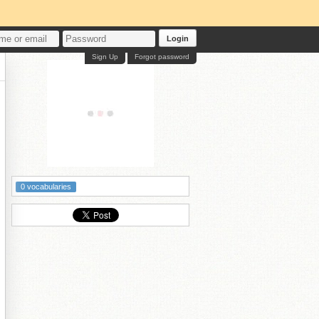
Login
Sign Up
Forgot password
0 vocabularies