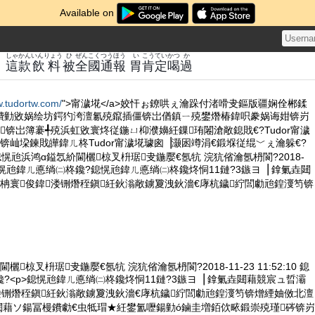
Available on
しゃ
かん
いんりょう
ひ
ぜんこく
つうほう
い
こうてい
かつ
か
！
這
款
飲料
被
全國
通報
胃
肯定
喝
過
w.tudortw.com/
">甯濊埖</a>姣忓ぉ鐐哄ぇ瀹跺付渚嗗叏鏂版疆娴佺郴鍒
鐨勭敓娲绘坊鍔犳洿澶氱殑鑹插僵锛岀偤鎮ㄧ殑鐢熸椿鍏呮豢娲诲姏锛岃
锛岀簿褰╃殑浜虹敓寰炵従鍦ㄩ枊濮嬶紝鏁珛闂滄敞鎴戝€?Tudor甯濊
恫锛屾垜鍊戝皣鍏ㄦ柊Tudor甯濊埖璩囪▕灏囦竴涓€鍛堢従绲﹀ぇ瀹躲€?
intro">鎴愰兘浜鸿ɑ鎰忥紒閫欐椋叉枡琚叏鍦嬮€氬牨 浣犺偗瀹氬枬閬?2018-
2:10 鎴愰兘鍏ㄦ悳绱㈡柊鑱?鎴愰兘鍏ㄦ悳绱㈡柊鑱炵恫11鏈?3鏃ヨ▕ 鎿氭垚閮
柟寰俊鍏溇铏熸秷鎭紝鈥滃敞鐪夐洩鈥濇€庨杭鐬紵閭勮兘鍠濅笉锛
椋叉枡琚叏鍦嬮€氬牨 浣犺偗瀹氬枬閬?2018-11-23 11:52:10 鎴
?<p>鎴愰兘鍏ㄦ悳绱㈡柊鑱炵恫11鏈?3鏃ヨ▕ 鎿氭垚閮藉競宸ュ晢灞
溇铏熸秷鎭紝鈥滃敞鐪夐洩鈥濇€庨杭鐬紵閭勮兘鍠濅笉锛熷緸妯傚北澶
閮藉ソ鍚冨槾鐨勮€虫牴瑁★紝鐢氳嚦鍚勭ó鏀圭増銆佽畩鍛崇殑瑾硶锛岃