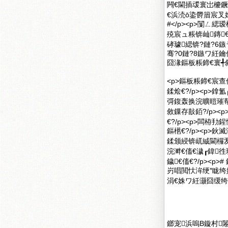
闁€閫插叆寰岀櫦
€浜涜ō鍌欎篃宸叉媶
#</p><p>闅
殑宸ュ粻锛屾鏄
硣璩緦锛?鏈?6
骞?0鏈?8鏃ワ紝
囧湪鏂板粻鍗€寰╃敘
<p>鏂板粻鍗€宸
鍒烩€?/p><p>
彁鍑轰换浣曠暟璀帮
敘鏁存敼銆?/p><
€?/p><p>闆
鏂欍€?/p><p>
鍒颁綅锛屼絾閫欏叐
浣溿€傗€濊┎鍏
鐬€傗€?/p><
岃唱閲忕洠绠″眬
涓€姝ワ紝灏囧缓绔嬭
鎯宠浜嗚В鏇村闂滄柤