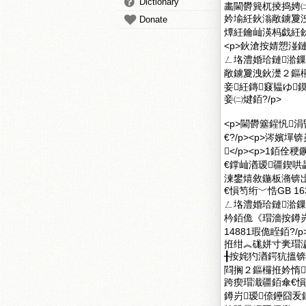
Dictionary
畵閫欎簨杌掕捣娉㈡
妗堬紝鈥滃敞鐪夐
Donate
燂紝鑰屾渶杩戯紝鈥
<p>鈥滄按婧愬湴鏈
ㄥ垎澧婚珨鏈湁鏁堝
敞鐪夐洩鈥濋２鏂欏
妾紝鏄窡韫ゆ
妾㈡煡銆?/p>
<p>閫欎簺鍟忛
€?/p><p>涔嬪
</p><p>1
€鐣屾湭瑷疆鍥哄畾
湅鐢熺敘鍦板潃锛岀
€愪笉绗﹀悎GB 16
ㄥ垎澧婚珨鏈湁鏁堝
枔銆佹《瑁濇按鐏
14881瑕佹眰銆?/
拰绀︽硥姘寸亴瑁
╂按姹犳湭鍔犺搵锛屾
閰搁２鏂欏拰妗惰
跨瘈瑁濈疆銆傘€愪笉绗
鐏岃瑷倷鑸囧