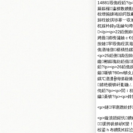
14881瑕佹眰銆?
厤鏂欏瀛樻斁鐨
椋熷搧娣诲姞鍔戠劇鏄
旀秷姣掑埗搴﹀収瀹逛
杌婇枔鍏у瓨鏀句竴鐡
</p><p>2
娉曟婧栧彇妯ｃ€佹
按鏈寜瑕佹眰淇濈暀
佹湭缍撴椹楀悎鏍煎
<p>25銆侀鍝
鑱郴鏂瑰紡銆傝
銆?/p><p>26
鍚噺锛?80ml
鍝℃湭瀵╂牳绨藉悕銆傘
婧栬櫉锛屽彲鍦
伅銆?/p><p>閭
鐬棊锛?/p><p
<p>鐩墠瑭蹭紒妤
<p>鏇濆嚭鍟忛鐨
瑗胯矾锛岄€欒
杸鍙ｈ布鐨勩€婃惉