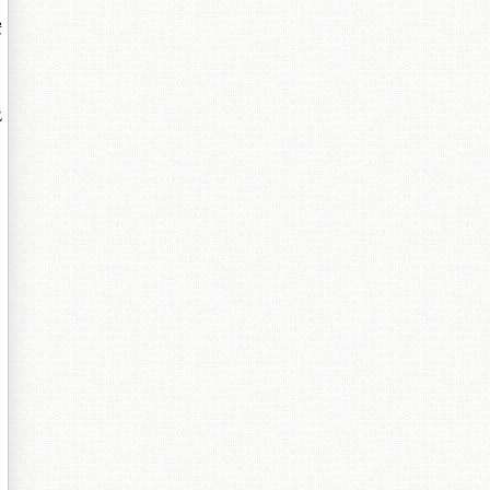
按
佹
涓