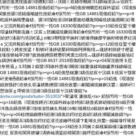
殑灏佽搵澹撹搵瑷倷鐨勬鍣ㄩ浂閮ㄤ欢鐩存帴鎺ヨЦ锛屾湁浜ゅ弶姹℃
笉绗﹀悎GB 14881瑕佹眰銆?/p><p>8銆佹按铏曠悊杌婇枔鍙婃《瑁濇
撳拰瑷倷鍤撮噸婕忔按銆傘€愪笉绗﹀悎GB 14881瑕佹眰銆?/p><p>9
杌婇枔娲楁墜鏇磋。瑷柦闅绘湁涓€鍊嬮姽铦曞毚閲嶇殑姘撮緧闋紝骞
父浣跨敤銆傘€愪笉绗﹀悎GB 16330瑕佹眰銆?/p><p>10銆佺従鍫寸櫦
瑁濊粖闁撳瓨鍦ㄤ汉宸ュ皝钃嬬殑鐝捐薄銆傘€愪笉绗﹀悎GB 16330瑕
11銆佷紒妤湪寤犳埧涓€灞よō缃竴闁撴穻娴村锛堜竴鍊嬫穻娴村櫒锛夛紝
父浣跨敤銆傘€愪笉绗﹀悎GB 16330瑕佹眰銆?/p><p>12銆佺従鍫寸櫦
敼鍠勭う娉夋按鍙ｆ劅锛屽湪姘磋檿鐞嗚粖闁撶敤绀︽硥姘村師姘寸稉鍙
鍑堟按锛屾寜2锛?姣斾緥鑸囩稉瓒呮烤寰岀殑绀︽硥姘村嬀鍏屾贩鍚堬紝
併€傘€愪笉绗﹀悎GB 8537-2018瑕佹眰銆?/p><p>04琛涚敓绠＄悊
銆佸粻鎴夸簩灞ょ⒊閰搁２鏂欒閰嶉枔澧诲闋傛鏈夐儴鍒嗚劔钀界牬鎼嶇従
GB 14881瑕佹眰銆?/p><p>14銆佹墍鏈夐鍝佸姞宸ヤ汉鍝＄殑宸ヤ綔甯
叏缃╀綇銆傘€愪笉绗﹀悎GB 14881瑕佹眰銆?/p><p>15銆佹《瑁濇按
竻娼斾綔妤崁锛夊収瀛樻斁鑸囬鍝佺敓鐢㈢劇闂滅殑鍊嬩汉鐢ㄥ搧锛屽
愬強琛ｇ墿锛涘浣嶉鍝佸姞宸ヤ汉鍝′僵鎴?a
udortw.com/goods/tudor-351003/
">甯濊埖 濂抽尪</a> 銆愪笉绗﹀悎GB
/p><p>16銆佹《瑁濇按鐏岃杌婇枔鍏ф湁锜插鐥曡贰锛岄槻锠呰ō鏂芥悕
€佹垚鍝佷簩搴強缍滃悎鍊夊韩鏈ō缃槻榧犺ō鏂姐€傘€愪笉绗﹀悎
眰銆?/p><p>05椋熷搧鍘熸枡銆侀鍝佹坊鍔犲姂鍜岄鍝佺浉闂滅敘鍝?/p>
芥彁渚涚浉闂滈鍝佹坊鍔犲姂渚涜波鑰呯殑瑷卞彲璀夊拰鐢㈠搧鍚堟牸璀夋
﹀悎GB 14881瑕佹眰銆?/p><p>18銆佺⒊閰搁２鏂欓厤鏂欏瀛樻斁鐨
犲姂 宸茶秴閬庝繚璩湡锛屾湭鍙婃檪閫茶娓呯悊銆傘€愪笉绗﹀悎GB