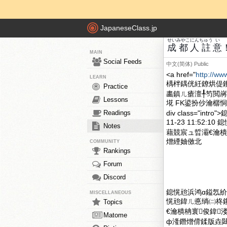
JapaneseClass.jp
せい
みやこ
にん
ちゅう
い
成
都
人
註
意
MAIN
Social Feeds
中文(简体)
Public
<a href="
http://ww
LEARN
楀柈鍝侊紝鐐烘偍
Practice
畵鎮ㄦ瘡澶╀笉閲嶈
Lessons
埖 FK鍙扮仯瀹樼
Readings
div class="
11-23 11:5
Notes
藉競宸ュ晢灞€瀹樻
熷緸妯傚北
COMMUNITY
Rankings
Forum
Discord
鎴愰兘浜鸿ɑ鎰忥紒閫欐
MISCELLANEOUS
愰兘鍏ㄦ悳绱㈡柊鑱
Topics
€瀹樻柟寰俊鍏
Matome
ф湰鐕熷偝鍒版垚