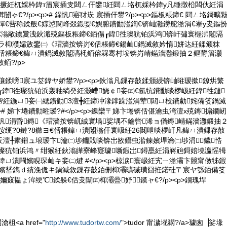
鐝撅紝杌婇枔鍏т篃宸插叏閮ㄥ仠鐢紝閮ㄥ垎杌婇枔鍏у凡缍撴柗闆伙紝涓
闄ゃ€?/p><p># 鍟忛寤犲崁 宸插仠鐢?/p><p>鏂板粻鍗€ 閮ㄥ垎鎶曠
ㄥ緦瑷樿€呰稌鍒般€婃惉閬峰叕鍛娿€嬩腑鐨勫湴鍧€锛屾灉鐒舵湁涓€搴у叏鏂
€滃敞鐪夐洩鈥濈殑鏂板粻鍗€銆傝┎鍏徃璨犺铂浜鸿锛屽彇寰楃浉闂滆
鏃ラ枊濮嬬敓鐢㈡《瑁濇按锛岃€佸粻鍗€鍚屾鍋滅敘妗惰姘达紝鍒颁粖
鑰佸粻鍗€鍏ㄩ潰鍋滅敘闂滈枆銆傛槑骞村垵锛岃崝鏋濇灉鍛抽２鏂欎篃灏
銆?/p>
查儴鍒嗙宸ユ姇鍏ヤ娇鐢?/p><p>鈥滃凡鏁存敼鍒颁綅锛屾暀瑷撳鐐烘繁
鎿氳┎鍏徃璨犺铂浜轰粙绱癸紝灏嶆娆￠妾㈤€氬牨鐨勫晱椤岋紝鍏徃鏈
紝鍦ㄩ妾㈠緦鐨勭3澶╋紝鍗冲湪鐣跺湴涓荤閮ㄩ杸鐨勮姹備笅鍋滅
p># 娣卞埢鐨勬暀瑷?#</p><p>鏁欒〒娣卞埢锛佸偡瀹虫洿澶х殑鏄搧鐗屻
栫劧鍟忛涓昏鏄《瑁濇按锛屼絾寰堝娑堣不鑰呰浠ョ偤鏄崝鏋濇灉鍛抽
鈥滅洝绠?0鏈?8鏃ヨ€佸粻鍏ㄩ潰闂滃仠寰岋紝26闋呭晱椤屽凡鍏ㄩ潰鏁存敼
澶╀粛鎺ュ埌瑷卞瀹㈡埗鐤戝晱锛岀敋鑷虫湁鍊嬪垾瀹㈡埗涓鐬悎
徃璨犺铂浜鸿〃绀猴紝鈥滃皣寮峰寲璩噺鍜岀鐞嗭紝涓嶈兘鎶婄墝瀛愮牳
p># 鍏ㄩ潰闁嬪睍琛屾キ妾㈡煡 #</p><p>椋涙寰岋紝宄ㄧ湁灞卞競甯傚牬鍜
绔嬪嵆鐫ｄ績浼佹キ鍋滅敘鏁存敼銆侀枊灞曠磩璜囧拰鍩硅〒宸ヤ綔銆備笅
窡韫ょ洠绠℃鍒躲€佸叏闈㈤枊灞曡妤鏌ャ€?/p><p>鐗瑰垾
<a href="
http://www.tudortw.com/
">tudor 甯濊埖閷?/a>璩囪▕娑堟